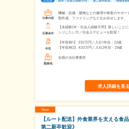
正社員
既卒・社会人経験不問
第二新卒歓迎
職種未経
機械・設備・建物などの修理や検査のサポー
類作成、ファイリングなどをお任せします。
仕事内容
【未経験OK・社会人経験不問】新しいことに
ンジしたい方／社会人デビューも歓迎！
応募条件
【年収例1】
350万円／入社1年目・22歳
【年収例2】
420万円／入社2年目・29歳
年収
全国の当社事業所
勤務地
求人詳細を見
New
【ルート配送】外食業界を支える食品
第二新卒歓迎》