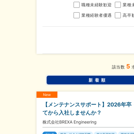
職種未経験歓迎
業種
業種経験者優遇
高卒
年収
5
完全週休2日制
年間休
こだわり
該当数
条件
土日面接OK
書類選
新着順
New
【メンテナンスサポート】2026年
てから入社しませんか？
株式会社BREXA Engineering