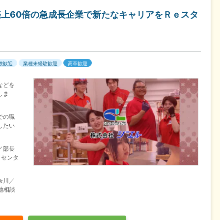
売上60倍の急成長企業で新たなキャリアをＲｅスタ
験歓迎
業種未経験歓迎
高卒歓迎
などを
しま
での職
したい
／部長
／センタ
奈川／
地相談