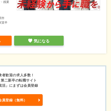
費・残業
岡市
家賃半
る
気になる
験者歓迎の求人多数！
・第二新卒の転職サイト
就活」にまずは会員登録
会員登録（無料）