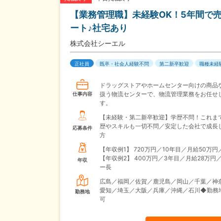
【業務管理職】未経験OK！5年間で
ート♪社宅あり
株式会社シーエル
正社員
既卒・社会人経験不問
第二新卒歓迎
職種未経
ドラッグストアやホームセンター向けの商品
扱う物流センターで、物流管理業務をお任せ
仕事内容
す。
【未経験・第二新卒歓迎】学歴不問！これま
歴やスキルも一切不問／安定した会社で成長
応募条件
方
【年収例1】
720万円／10年目／月給50万円
【年収例2】
400万円／3年目／月給28万円
年収
ー長
広島／福岡／佐賀／鹿児島／岡山／千葉／神
愛知／埼玉／大阪／兵庫／沖縄／石川◆勤務
勤務地
可