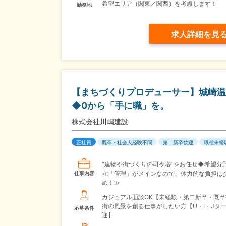
希望エリア（関東／関西）を考慮します！
勤務地
求人詳細を見
【まちづくりプロデューサー】城崎温
◆0から「手に職」を。
株式会社川嶋建設
正社員
既卒・社会人経験不問
第二新卒歓迎
職種未経
“建物や街づくりの司令塔”をお任せ◆希望分
≪「管理」がメインなので、体力的な負担は
仕事内容
め！≫
カジュアル面談OK【未経験・第二新卒・既卒
街の風景を創る仕事がしたい方【U・I・Jタ
応募条件
迎】