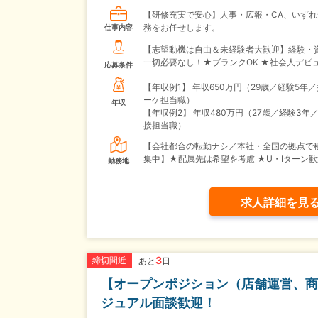
【研修充実で安心】人事・広報・CA、いずれ
務をお任せします。
仕事内容
【志望動機は自由＆未経験者大歓迎】経験・
一切必要なし！★ブランクOK ★社会人デビ
応募条件
【年収例1】
年収650万円（29歳／経験5年
ーケ担当職）
年収
【年収例2】
年収480万円（27歳／経験3年
接担当職）
【会社都合の転勤ナシ／本社・全国の拠点で
集中】★配属先は希望を考慮 ★U・Iターン歓
勤務地
求人詳細を見
3
締切間近
あと
日
【オープンポジション（店舗運営、商
ジュアル面談歓迎！