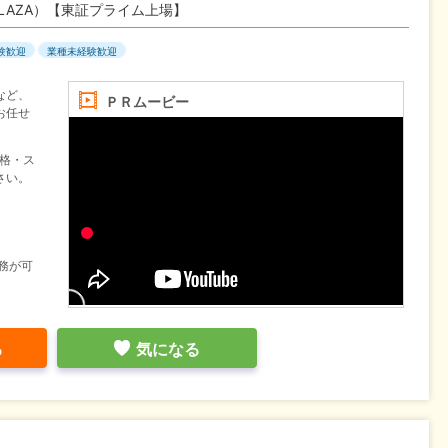
LAZA）【東証プライム上場】
験歓迎
業種未経験歓迎
など、
ＰＲムービー
お任せ
資格・ス
さい。
務が可
る
気になる