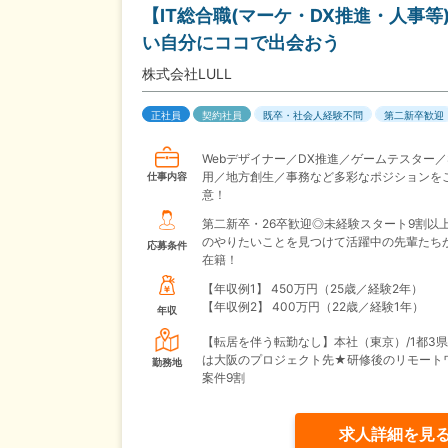
【IT総合職(マーケ・DX推進・人事
い自分にココで出会おう
株式会社LULL
正社員
契約社員
既卒・社会人経験不問
第二新卒歓迎
Webデザイナー／DX推進／ゲームテスター／
用／地方創生／事務など多彩なポジションを
仕事内容
意！
第二新卒・26卒歓迎◎未経験スタート9割以
のやりたいことを見つけて活躍中の先輩たち
応募条件
在籍！
【年収例1】
450万円（25歳／経験2年）
【年収例2】
400万円（22歳／経験1年）
年収
【転居を伴う転勤なし】本社（東京）/1都3
は大阪のプロジェクト先★研修後のリモート
勤務地
案件9割
求人詳細を見