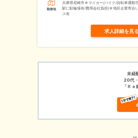
兵庫県尼崎市☆マイカー/バイク/自転車通勤可
駅に駐輪場有/費用会社負担)☆地区企業寄合
勤務地
ス有
求人詳細を見
未経
20代
「Ｒｅ