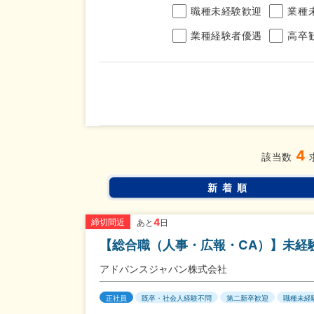
職種未経験歓迎
業種
業種経験者優遇
高卒
年収
4
完全週休2日制
年間休
こだわり
該当数
条件
土日面接OK
書類選
新着順
4
締切間近
あと
日
【総合職（人事・広報・CA）】未経
アドバンスジャパン株式会社
正社員
既卒・社会人経験不問
第二新卒歓迎
職種未経