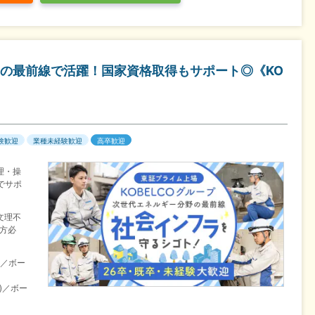
の最前線で活躍！国家資格取得もサポート◎《KO
験歓迎
業種未経験歓迎
高卒歓迎
理・操
でサポ
文理不
方必
)／ボー
)／ボー