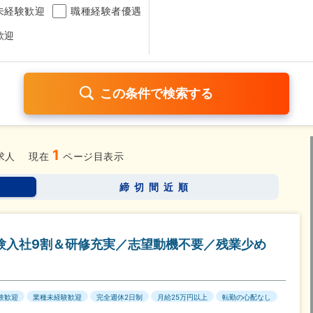
未経験歓迎
職種経験者優遇
歓迎
1
日120日以上
残業少なめ（1日1時間以内）
月給25万円以
求人
現在
ページ目表示
考なし
締切間近順
さらに詳しく検索したい方はこちら➤
験入社9割＆研修充実／志望動機不要／残業少め
験歓迎
業種未経験歓迎
完全週休2日制
月給25万円以上
転勤の心配なし