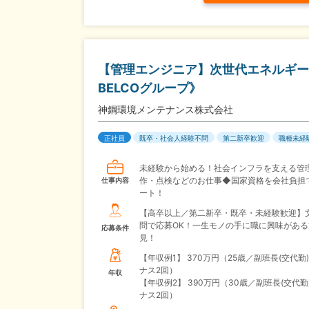
【管理エンジニア】次世代エネルギー
BELCOグループ》
神鋼環境メンテナンス株式会社
正社員
既卒・社会人経験不問
第二新卒歓迎
職種未経
未経験から始める！社会インフラを支える管
作・点検などのお仕事◆国家資格を会社負担
仕事内容
ート！
【高卒以上／第二新卒・既卒・未経験歓迎】
問で応募OK！一生モノの手に職に興味がある
応募条件
見！
【年収例1】
370万円（25歳／副班長(交代勤
ナス2回）
年収
【年収例2】
390万円（30歳／副班長(交代勤
ナス2回）