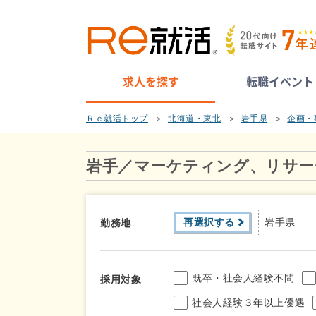
求人を探す
転職イベント
Ｒｅ就活トップ
北海道・東北
岩手県
企画・
岩手／マーケティング、リサー
再選択する
岩手県
勤務地
既卒・社会人経験不問
採用対象
社会人経験３年以上優遇