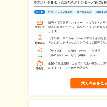
株式会社チヨダ（東京靴流通センター／SHOE P
正社員
既卒・社会人経験不問
第二新卒歓迎
職種未経
販売・商品開発・バイヤー・法人営業・人事
幅広い職種の中から、あなたに合った仕事を
仕事内容
します。
【未経験・第二新卒・27卒 大歓迎】必要な
キルは特にありません！お気軽にご応募くだ
応募条件
【年収例1】
380万円（1年目 一般社員）
【年収例2】
470万円（4年目 店長）
年収
全国47都道府県（ご自宅から近い店舗での勤
能です！）、または各地区本部
勤務地
求人詳細を見