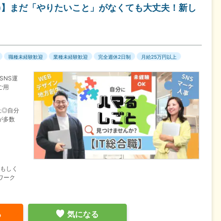
等)】まだ「やりたいこと」がなくても大丈夫！新し
職種未経験歓迎
業種未経験歓迎
完全週休2日制
月給25万円以上
SNS運
ご用
上◎自分
が多数
県もしく
ワーク
る
気になる