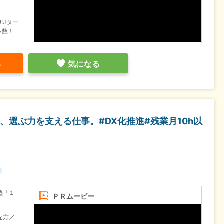
IJター
多数！
る
気になる
選ぶ力を支える仕事。#DX化推進#残業月10h以
塾「１
ＰＲムービー
な方／