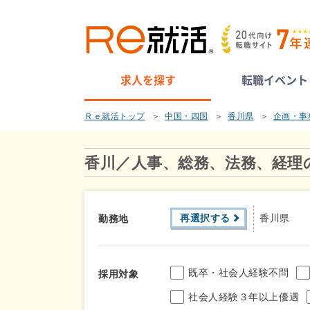
求人を探す
転職イベント
Ｒｅ就活トップ
中国・四国
香川県
企画・事
香川／人事、総務、法務、経理
再選択する
香川県
勤務地
既卒・社会人経験不問
採用対象
社会人経験３年以上優遇