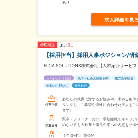
あり
求人詳細を見
6
締切間近
あと
日
【採用担当】採用人事ポジション/研修
FIDIA SOLUTIONS株式会社【人材紹介サービ
エージェント登録
既卒・社会人経験不問
第二新卒歓迎
転勤の心配なし
高卒歓迎
あなたの就職に対するお悩みや、求める条件
リングし、ご希望や適性に合わせた求人をご
仕事内容
ます♪
既卒・フリーターの方、早期離職でキャリア
のない方も大歓迎！優良企業への内定をサポ
応募条件
【年収例1】
非公開