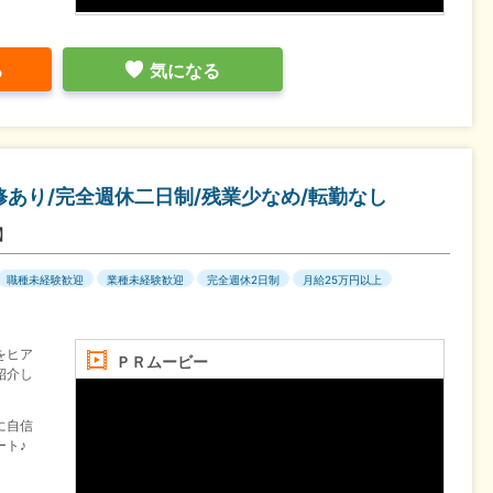
る
気になる
あり/完全週休二日制/残業少なめ/転勤なし
ス】
職種未経験歓迎
業種未経験歓迎
完全週休2日制
月給25万円以上
をヒア
ＰＲムービー
紹介し
に自信
ート♪