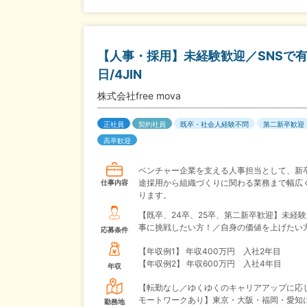
【人事・採用】未経験歓迎／SNSで有名
日/4JIN
株式会社free mova
正社員
契約社員
既卒・社会人経験不問
第二新卒歓迎
高卒歓迎
ベンチャー企業を支える人事担当として、新
途採用から組織づくりに関わる業務まで幅広
仕事内容
ります。
【既卒、24卒、25卒、第二新卒歓迎】未経
事に挑戦したい方！／自身の価値を上げたい
応募条件
【年収例1】
年収400万円 入社2年目
【年収例2】
年収600万円 入社4年目
年収
【転勤なし／ゆくゆくのキャリアアップに応
モートワークあり】東京・大阪・福岡・愛知
勤務地