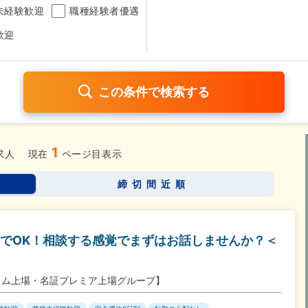
未経験歓迎
職種経験者優遇
歓迎
1
日120日以上
残業少なめ（1日1時間以内）
月給25万円以
求人
現在
ページ目表示
考なし
締切間近順
さらに詳しく検索したい方はこちら➤
でOK！相談する感覚でまずはお話しませんか？＜
イム上場・名証プレミア上場グループ】