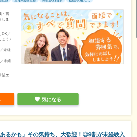
験歓迎
業種未経験歓迎
完全週休2日制
転勤の心配なし
成・書
せしま
OK／
しょう♪
目／未経
目／未経
希望エ
る
気になる
あるかも」その気持ち、大歓迎！◎9割が未経験入