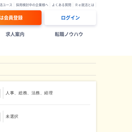
活ユース
採用検討中の企業様へ
よくある質問
Ｒｅ就活とは
は会員登録
ログイン
求人案内
転職ノウハウ
人事、総務、法務、経理
未選択