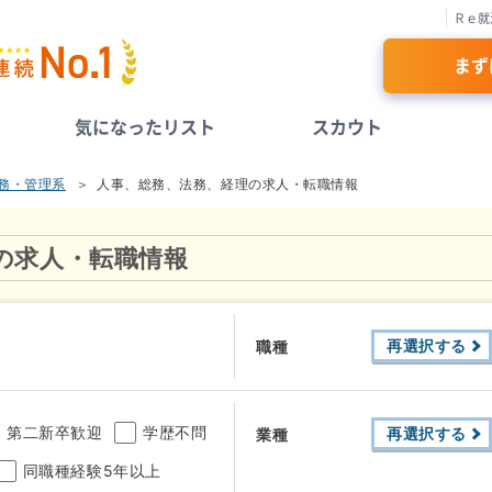
Ｒｅ就
まず
気になったリスト
スカウト
務・管理系
人事、総務、法務、経理の求人・転職情報
の求人・転職情報
再選択する
職種
第二新卒歓迎
学歴不問
再選択する
業種
同職種経験5年以上