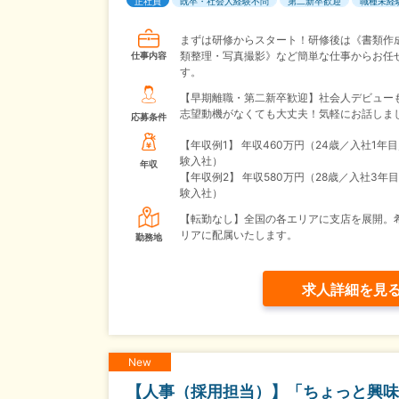
正社員
既卒・社会人経験不問
第二新卒歓迎
職種未経
まずは研修からスタート！研修後は《書類作
類整理・写真撮影》など簡単な仕事からお任
仕事内容
す。
【早期離職・第二新卒歓迎】社会人デビューも
志望動機がなくても大丈夫！気軽にお話しま
応募条件
【年収例1】
年収460万円（24歳／入社1年
験入社）
年収
【年収例2】
年収580万円（28歳／入社3年
験入社）
【転勤なし】全国の各エリアに支店を展開。
リアに配属いたします。
勤務地
求人詳細を見
New
【人事（採用担当）】「ちょっと興味