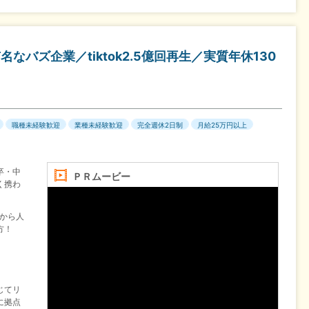
なバズ企業／tiktok2.5億回再生／実質年休130
職種未経験歓迎
業種未経験歓迎
完全週休2日制
月給25万円以上
卒・中
ＰＲムービー
く携わ
験から人
方！
じてリ
に拠点