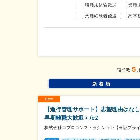
職種未経験歓迎
業種
業種経験者優遇
高卒
年収
5
完全週休2日制
年間休
こだわり
該当数
条件
土日面接OK
書類選
新着順
New
【進行管理サポート】志望理由はなし
早期離職大歓迎＞/eZ
株式会社コプロコンストラクション【東証プラ