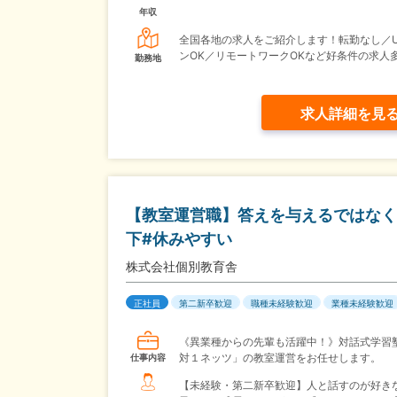
年収
全国各地の求人をご紹介します！転勤なし／U
ンOK／リモートワークOKなど好条件の求人
勤務地
求人詳細を見
【教室運営職】答えを与えるではなく、
下#休みやすい
株式会社個別教育舎
正社員
第二新卒歓迎
職種未経験歓迎
業種未経験歓迎
《異業種からの先輩も活躍中！》対話式学習
対１ネッツ」の教室運営をお任せします。
仕事内容
【未経験・第二新卒歓迎】人と話すのが好き