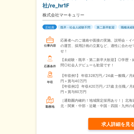
社/re_hr1F
株式会社マーキュリー
正社員
既卒・社会人経験不問
第二新卒歓迎
職種未経
応募者へのご連絡や面接の実施、説明会・イ
の運営、採用計画の立案など、適性に合わせ
仕事内容
せ！
【未経験・既卒・第二新卒大歓迎】◎学歴・
問◎社会人デビューも歓迎です！
応募条件
【年収例1】
年収328万円／24歳 一般職／月
円＋賞与40万円
年収
【年収例2】
年収420万円／27歳 主任職／月
円＋賞与60万円
［通勤圏内確約！地域限定採用あり！］北海
北・関東・中部・近畿・中国・四国・九州の
勤務地
求人詳細を見