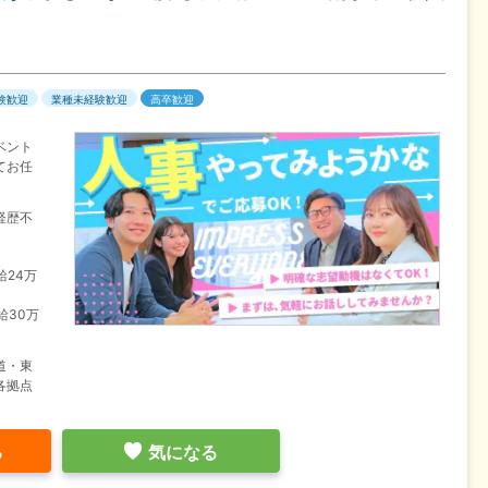
験歓迎
業種未経験歓迎
高卒歓迎
ベント
てお任
経歴不
給24万
給30万
道・東
各拠点
る
気になる