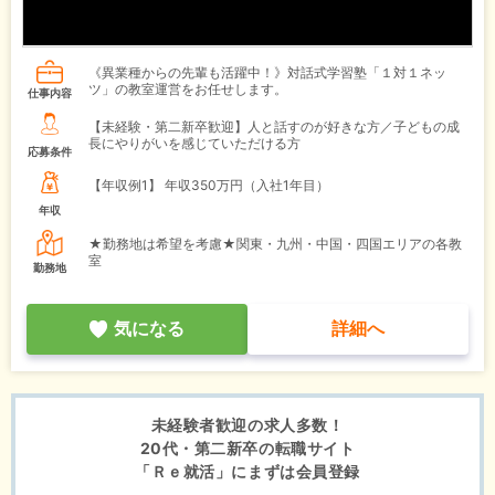
《異業種からの先輩も活躍中！》対話式学習塾「１対１ネッ
ツ」の教室運営をお任せします。
仕事内容
【未経験・第二新卒歓迎】人と話すのが好きな方／子どもの成
長にやりがいを感じていただける方
応募条件
【年収例1】
年収350万円（入社1年目）
年収
★勤務地は希望を考慮★関東・九州・中国・四国エリアの各教
室
勤務地
気になる
詳細へ
未経験者歓迎の求人多数！
20代・第二新卒の転職サイト
「Ｒｅ就活」にまずは会員登録