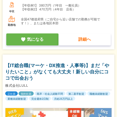
【年収例1】
380万円（1年目 一般社員）
【年収例2】
470万円（4年目 店長）
年収
全国47都道府県（ご自宅から近い店舗での勤務が可能で
す！）、または各地区本部
勤務地
気になる
詳細へ
【IT総合職(マーケ・DX推進・人事等)】まだ「や
りたいこと」がなくても大丈夫！新しい自分にコ
コで出会おう
株式会社LULL
正社員
契約社員
既卒・社会人経験不問
第二新卒歓迎
職種未経験歓迎
業種未経験歓迎
完全週休2日制
月給25万円以上