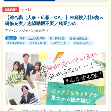
3
締切間近
あと
日
【総合職（人事・広報・CA）】未経験入社9割＆
研修充実／志望動機不要／残業少め
アドバンスジャパン株式会社
正社員
既卒・社会人経験不問
第二新卒歓迎
職種未経験歓迎
業種未経験歓迎
完全週休2日制
月給25万円以上
転勤の心配なし
【研修充実で安心】人事・広報・CA、いずれかの業務をお任