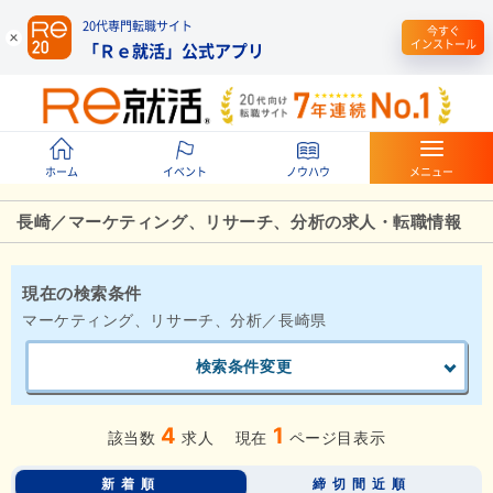
20代専門転職サイト
今すぐ
インストール
「Ｒｅ就活」公式アプリ
ホーム
イベント
ノウハウ
メニュー
長崎／マーケティング、リサーチ、分析の求人・転職情報
現在の検索条件
マーケティング、リサーチ、分析／長崎県
検索条件変更
4
1
該当数
求人
現在
ページ目表示
新着順
締切間近順