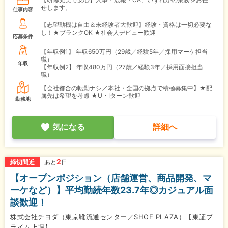
せします。
仕事内容
【志望動機は自由＆未経験者大歓迎】経験・資格は一切必要な
し！★ブランクOK ★社会人デビュー歓迎
応募条件
【年収例1】
年収650万円（29歳／経験5年／採用マーケ担当
職）
年収
【年収例2】
年収480万円（27歳／経験3年／採用面接担当
職）
【会社都合の転勤ナシ／本社・全国の拠点で積極募集中】★配
属先は希望を考慮 ★U・Iターン歓迎
勤務地
気になる
詳細へ
2
締切間近
あと
日
【オープンポジション（店舗運営、商品開発、マ
ーケなど）】平均勤続年数23.7年◎カジュアル面
談歓迎！
株式会社チヨダ（東京靴流通センター／SHOE PLAZA）【東証プ
ライム上場】