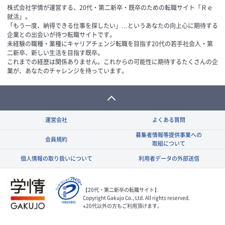
株式会社学情が運営する、20代・第二新卒・既卒のための転職サイト「Ｒｅ
就活」。
「もう一度、納得できる仕事を探したい」…というあなたの向上心に期待する
企業との出会いが待つ転職サイトです。
未経験の職種・業種にキャリアチェンジ転職を目指す20代の若手社会人・第
二新卒、新しい生活を目指す既卒。
これまでの経歴は関係ありません。これからの可能性に期待するたくさんの企
業が、あなたのチャレンジを待っています。
運営会社
よくある質問
募集者情報等提供事業への
会員規約
取組について
個人情報の取り扱いについて
利用者データの外部送信
【20代・第二新卒の転職サイト】
Copyright Gakujo Co., Ltd. All rights reserved.
※20代以外の方もご利用頂けます。