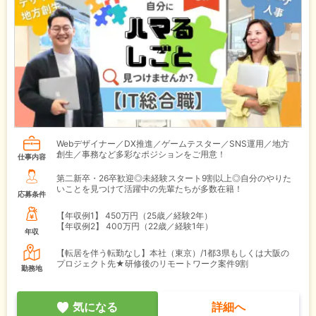
Webデザイナー／DX推進／ゲームテスター／SNS運用／地方
創生／事務など多彩なポジションをご用意！
仕事内容
第二新卒・26卒歓迎◎未経験スタート9割以上◎自分のやりた
いことを見つけて活躍中の先輩たちが多数在籍！
応募条件
【年収例1】
450万円（25歳／経験2年）
【年収例2】
400万円（22歳／経験1年）
年収
【転居を伴う転勤なし】本社（東京）/1都3県もしくは大阪の
プロジェクト先★研修後のリモートワーク案件9割
勤務地
気になる
詳細へ