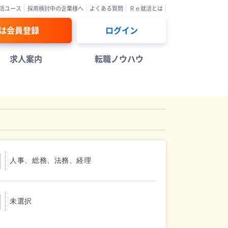
活ユース
採用検討中の企業様へ
よくある質問
Ｒｅ就活とは
は会員登録
ログイン
求人案内
転職ノウハウ
人事、総務、法務、経理
未選択