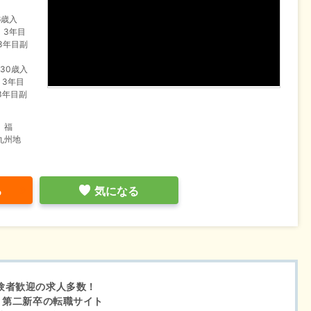
6歳入
、3年目
3年目副
30歳入
、3年目
3年目副
】福
九州地
る
気になる
験者歓迎の求人多数！
・第二新卒の転職サイト