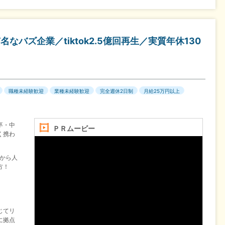
なバズ企業／tiktok2.5億回再生／実質年休130
職種未経験歓迎
業種未経験歓迎
完全週休2日制
月給25万円以上
卒・中
ＰＲムービー
く携わ
験から人
方！
じてリ
に拠点