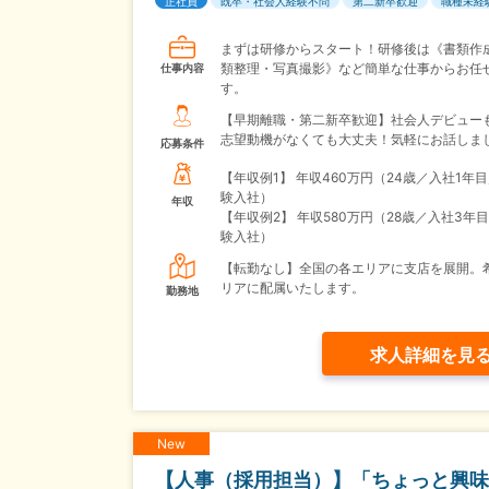
正社員
既卒・社会人経験不問
第二新卒歓迎
職種未経
まずは研修からスタート！研修後は《書類作
類整理・写真撮影》など簡単な仕事からお任
仕事内容
す。
【早期離職・第二新卒歓迎】社会人デビューも
志望動機がなくても大丈夫！気軽にお話しま
応募条件
【年収例1】
年収460万円（24歳／入社1年
験入社）
年収
【年収例2】
年収580万円（28歳／入社3年
験入社）
【転勤なし】全国の各エリアに支店を展開。
リアに配属いたします。
勤務地
求人詳細を見
New
【人事（採用担当）】「ちょっと興味