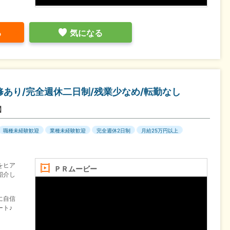
る
気になる
あり/完全週休二日制/残業少なめ/転勤なし
ス】
職種未経験歓迎
業種未経験歓迎
完全週休2日制
月給25万円以上
をヒア
ＰＲムービー
紹介し
に自信
ート♪