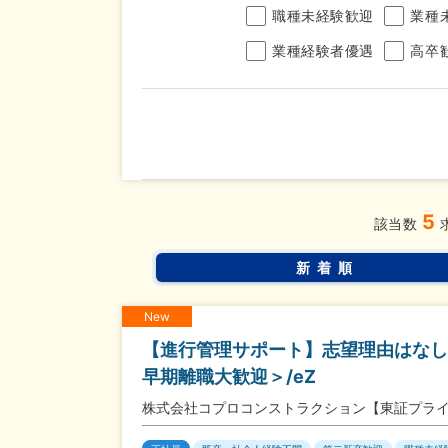
職種未経験歓迎
業種
業種経験者優遇
高卒
年収
5
完全週休2日制
年間休
こだわり
該当数
条件
土日面接OK
書類選
新着順
New
【進行管理サポート】志望理由はなし
早期離職大歓迎＞/eZ
株式会社コプロコンストラクション【東証プラ