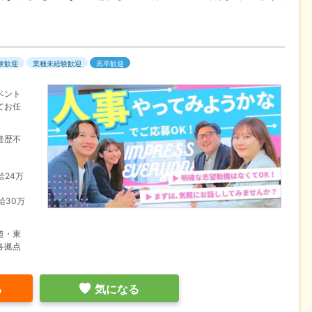
験歓迎
業種未経験歓迎
高卒歓迎
ベント
てお任
経歴不
給24万
給30万
道・東
各拠点
る
気になる