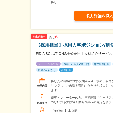
あり
求人詳細を見
6
締切間近
あと
日
【採用担当】採用人事ポジション/研修
FIDIA SOLUTIONS株式会社【人材紹介サービ
エージェント登録
既卒・社会人経験不問
第二新卒歓迎
転勤の心配なし
高卒歓迎
あなたの就職に対するお悩みや、求める条件
リングし、ご希望や適性に合わせた求人をご
仕事内容
ます♪
既卒・フリーターの方、早期離職でキャリア
のない方も大歓迎！優良企業への内定をサポ
応募条件
【年収例1】
非公開