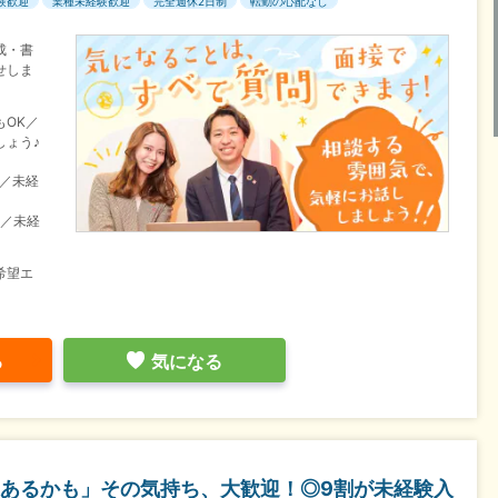
験歓迎
業種未経験歓迎
完全週休2日制
転勤の心配なし
成・書
せしま
OK／
しょう♪
目／未経
目／未経
希望エ
る
気になる
あるかも」その気持ち、大歓迎！◎9割が未経験入