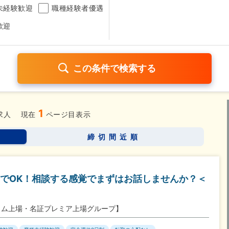
未経験歓迎
職種経験者優遇
歓迎
1
日120日以上
残業少なめ（1日1時間以内）
月給25万円以
求人
現在
ページ目表示
考なし
締切間近順
さらに詳しく検索したい方はこちら➤
でOK！相談する感覚でまずはお話しませんか？＜
イム上場・名証プレミア上場グループ】