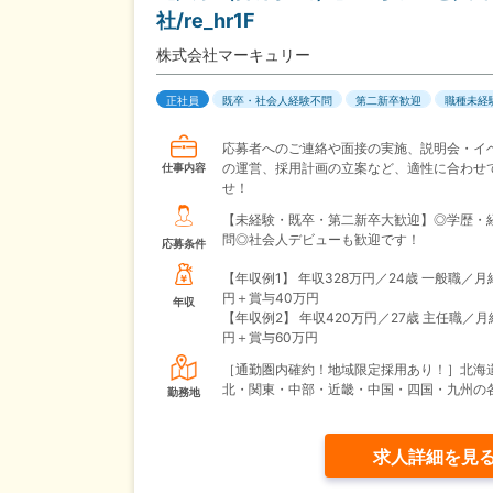
社/re_hr1F
株式会社マーキュリー
正社員
既卒・社会人経験不問
第二新卒歓迎
職種未経
応募者へのご連絡や面接の実施、説明会・イ
の運営、採用計画の立案など、適性に合わせ
仕事内容
せ！
【未経験・既卒・第二新卒大歓迎】◎学歴・
問◎社会人デビューも歓迎です！
応募条件
【年収例1】
年収328万円／24歳 一般職／月
円＋賞与40万円
年収
【年収例2】
年収420万円／27歳 主任職／月
円＋賞与60万円
［通勤圏内確約！地域限定採用あり！］北海
北・関東・中部・近畿・中国・四国・九州の
勤務地
求人詳細を見