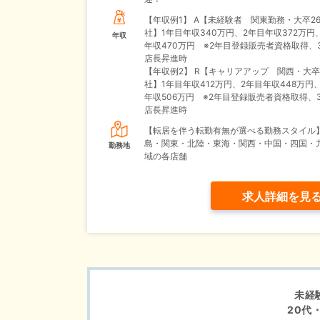
【年収例1】
A【未経験者 関東勤務・大卒2
社】1年目年収340万円、2年目年収372万円
年収
年収470万円 ※2年目登録販売者資格取得、
店長昇進時
【年収例2】
R【キャリアアップ 関西・大卒
社】1年目年収412万円、2年目年収448万円
年収506万円 ※2年目登録販売者資格取得、
店長昇進時
【転居を伴う転勤有無が選べる勤務スタイル
島・関東・北陸・東海・関西・中国・四国・
勤務地
域の各店舗
求人詳細を見
未経
20代