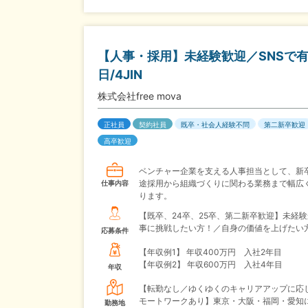
【人事・採用】未経験歓迎／SNSで有名
日/4JIN
株式会社free mova
正社員
契約社員
既卒・社会人経験不問
第二新卒歓迎
高卒歓迎
ベンチャー企業を支える人事担当として、新
途採用から組織づくりに関わる業務まで幅広
仕事内容
ります。
【既卒、24卒、25卒、第二新卒歓迎】未経
事に挑戦したい方！／自身の価値を上げたい
応募条件
【年収例1】
年収400万円 入社2年目
【年収例2】
年収600万円 入社4年目
年収
【転勤なし／ゆくゆくのキャリアアップに応
モートワークあり】東京・大阪・福岡・愛知
勤務地