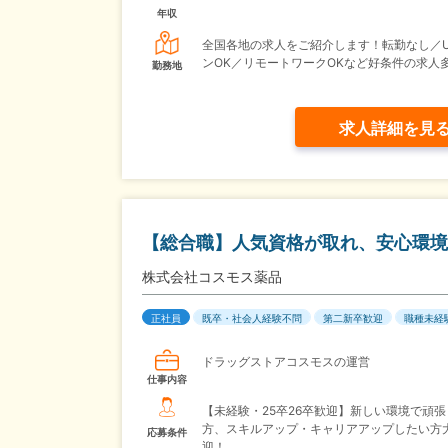
年収
全国各地の求人をご紹介します！転勤なし／U
ンOK／リモートワークOKなど好条件の求人
勤務地
求人詳細を見
【総合職】人気資格が取れ、安心環境
株式会社コスモス薬品
正社員
既卒・社会人経験不問
第二新卒歓迎
職種未経
ドラッグストアコスモスの運営
仕事内容
【未経験・25卒26卒歓迎】新しい環境で頑
方、スキルアップ・キャリアアップしたい方
応募条件
迎！