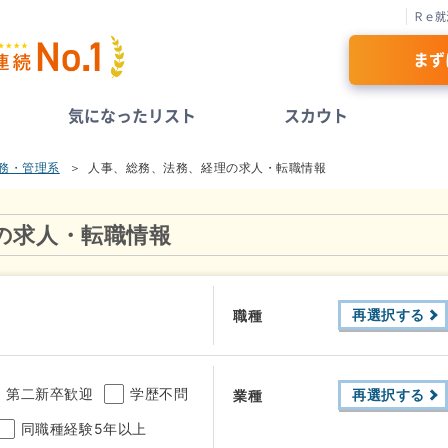
Ｒｅ就
まず
気になったリスト
スカウト
務・管理系
人事、総務、法務、経理の求人・転職情報
の求人・転職情報
再選択する
職種
第二新卒歓迎
学歴不問
再選択する
業種
同職種経験5年以上