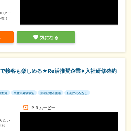
IJター
多数！
る
気になる
で接客も楽しめる★Re活推奨企業※入社研修確約
験歓迎
業種未経験歓迎
業種経験者優遇
転勤の心配なし
ＰＲムービー
張りたい
大歓