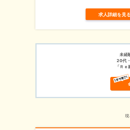
求人詳細を見
未経
20代
「Ｒｅ