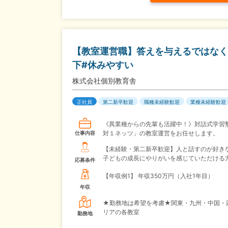
【教室運営職】答えを与えるではなく、
下#休みやすい
株式会社個別教育舎
正社員
第二新卒歓迎
職種未経験歓迎
業種未経験歓迎
《異業種からの先輩も活躍中！》対話式学習
対１ネッツ」の教室運営をお任せします。
仕事内容
【未経験・第二新卒歓迎】人と話すのが好き
子どもの成長にやりがいを感じていただける
応募条件
【年収例1】
年収350万円（入社1年目）
年収
★勤務地は希望を考慮★関東・九州・中国・
リアの各教室
勤務地