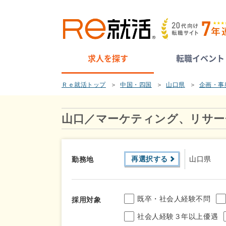
求人を探す
転職イベント
Ｒｅ就活トップ
中国・四国
山口県
企画・事
山口／マーケティング、リサー
再選択する
山口県
勤務地
既卒・社会人経験不問
採用対象
社会人経験３年以上優遇