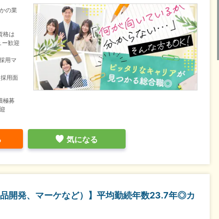
かの業
資格は
ュー歓迎
／採用マ
／採用面
積極募
迎
る
気になる
品開発、マーケなど）】平均勤続年数23.7年◎カ