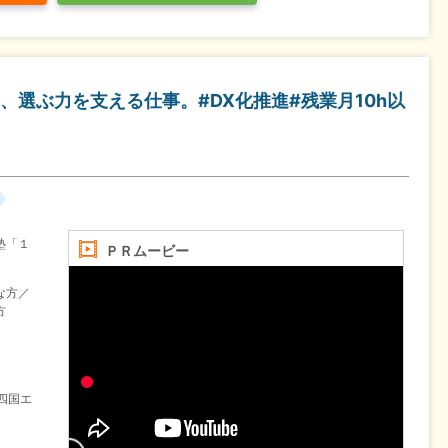
選ぶ力を支える仕事。#DX化推進#残業月10h以
塾「１
ＰＲムービー
な方／
方
四国エ