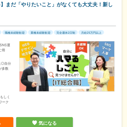
等)】まだ「やりたいこと」がなくても大丈夫！新し
職種未経験歓迎
業種未経験歓迎
完全週休2日制
月給25万円以上
SNS運
ご用
上◎自分
が多数
県もしく
ワーク
る
気になる