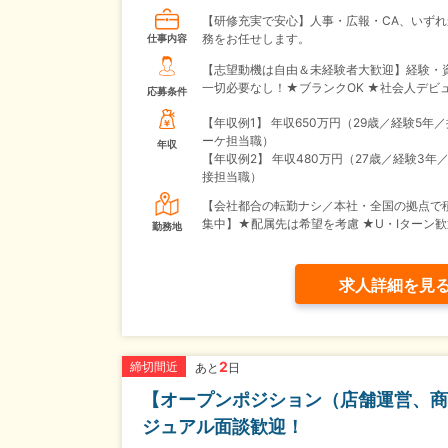
【研修充実で安心】人事・広報・CA、いずれ
務をお任せします。
仕事内容
【志望動機は自由＆未経験者大歓迎】経験・
一切必要なし！★ブランクOK ★社会人デビ
応募条件
【年収例1】
年収650万円（29歳／経験5年
ーケ担当職）
年収
【年収例2】
年収480万円（27歳／経験3年
接担当職）
【会社都合の転勤ナシ／本社・全国の拠点で
集中】★配属先は希望を考慮 ★U・Iターン歓
勤務地
求人詳細を見
2
締切間近
あと
日
【オープンポジション（店舗運営、商
ジュアル面談歓迎！