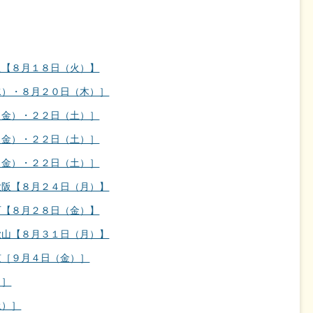
良【８月１８日（火）】
水）・８月２０日（木）］
（金）・２２日（土）］
（金）・２２日（土）］
（金）・２２日（土）］
大阪【８月２４日（月）】
石【８月２８日（金）】
歌山【８月３１日（月）】
京［９月４日（金）］
）］
土）］