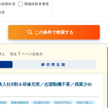
未経験歓迎
職種経験者優遇
歓迎
1
日120日以上
残業少なめ（1日1時間以内）
月給25万円以
求人
現在
ページ目表示
考なし
締切間近順
さらに詳しく検索したい方はこちら➤
験入社9割＆研修充実／志望動機不要／残業少め
験歓迎
業種未経験歓迎
完全週休2日制
月給25万円以上
転勤の心配なし