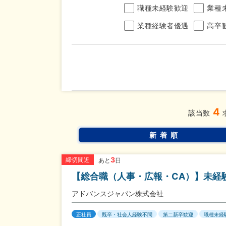
職種未経験歓迎
業種
業種経験者優遇
高卒
年収
4
完全週休2日制
年間休
こだわり
該当数
条件
土日面接OK
書類選
新着順
3
締切間近
あと
日
【総合職（人事・広報・CA）】未経
アドバンスジャパン株式会社
正社員
既卒・社会人経験不問
第二新卒歓迎
職種未経