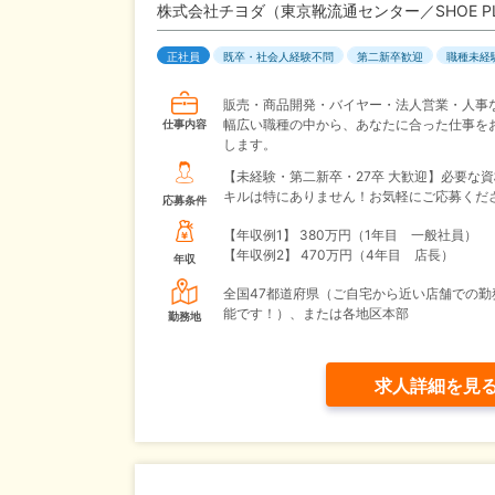
株式会社チヨダ（東京靴流通センター／SHOE P
正社員
既卒・社会人経験不問
第二新卒歓迎
職種未経
販売・商品開発・バイヤー・法人営業・人事
幅広い職種の中から、あなたに合った仕事を
仕事内容
します。
【未経験・第二新卒・27卒 大歓迎】必要な
キルは特にありません！お気軽にご応募くだ
応募条件
【年収例1】
380万円（1年目 一般社員）
【年収例2】
470万円（4年目 店長）
年収
全国47都道府県（ご自宅から近い店舗での勤
能です！）、または各地区本部
勤務地
求人詳細を見