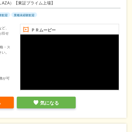
LAZA）【東証プライム上場】
験歓迎
業種未経験歓迎
など、
ＰＲムービー
お任せ
資格・ス
さい。
務が可
る
気になる