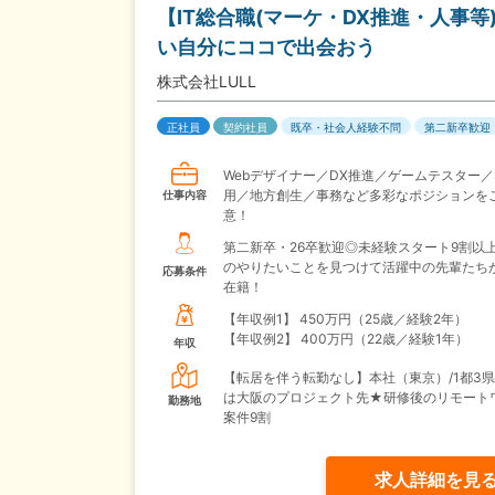
【IT総合職(マーケ・DX推進・人事
い自分にココで出会おう
株式会社LULL
正社員
契約社員
既卒・社会人経験不問
第二新卒歓迎
Webデザイナー／DX推進／ゲームテスター／
用／地方創生／事務など多彩なポジションを
仕事内容
意！
第二新卒・26卒歓迎◎未経験スタート9割以
のやりたいことを見つけて活躍中の先輩たち
応募条件
在籍！
【年収例1】
450万円（25歳／経験2年）
【年収例2】
400万円（22歳／経験1年）
年収
【転居を伴う転勤なし】本社（東京）/1都3
は大阪のプロジェクト先★研修後のリモート
勤務地
案件9割
求人詳細を見