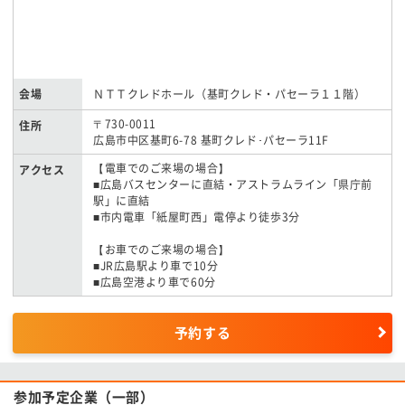
会場
ＮＴＴクレドホール（基町クレド・パセーラ１１階）
〒730-0011
住所
広島市中区基町6-78 基町クレド･パセーラ11F
【電車でのご来場の場合】
アクセス
■広島バスセンターに直結・アストラムライン「県庁前
駅」に直結
■市内電車「紙屋町西」電停より徒歩3分
【お車でのご来場の場合】
■JR広島駅より車で10分
■広島空港より車で60分
予約する
参加予定企業（一部）