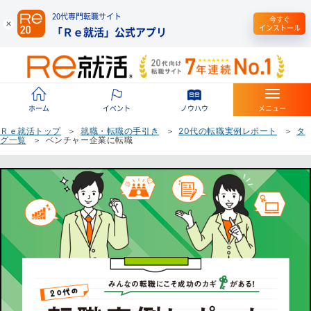
20代専門転職サイト
今すぐ
インストール
「Ｒｅ就活」公式アプリ
ホーム
イベント
ノウハウ
メニュー
Ｒｅ就活トップ
就職・転職の手引き
20代の転職実例レポート
タ
グ一覧
ベンチャー企業に転職