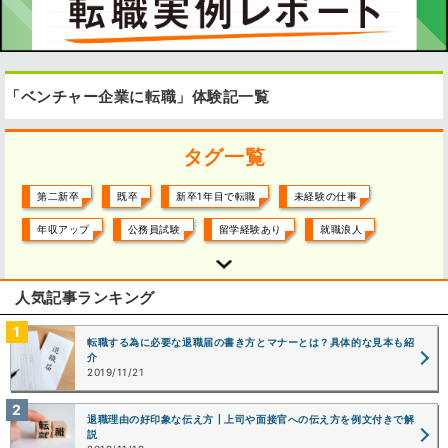
「ベンチャー企業に転職」体験記一覧
タグ一覧
第二新卒
既卒
新卒1年目で転職
未経験の仕事
年収アップ
公務員試験
留学経験あり
就職浪人
役職アップ
大企業に転職
大企業から転職
人気記事ランキング
ベンチャー企業に転職
ベンチャー企業から転職
外資系
日系企業
働き方改革
経験を活かして
資格を活かして
転職する為に必要な退職届の書き方とマナーとは？具体的な見本も紹
介
研究を活かして
フリーターから正社員
契約社員から正社員
2019/11/21
リストラ・倒産
パワハラ
結婚・出産
高卒
大検
退職理由の好印象な伝え方┃上司や面接官への伝え方を例文付きで解
脱ブラック企業
人間関係
やりがい求めて
説