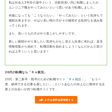
私は社会人3年目の途中という、比較的若い内に転職しましたが、
エンジニア職をやってみたいという思いがあり転職しました。
何歳になっても「こうなりたい」「やってみたい」という気持ちで
挑戦出来ますが、やはり若い時の方がその挑戦する気持ちを汲み取
ってくれます。
また、若いうちの方がやり直しがしやすいです。
新しい挑戦ややり直したい気持ちがもし皆さん自身に有れば、是非
情報収集から始めて、転職活動を始めましょう！なんだかんだ若け
れば上手くいくと思います！
20代の転職なら「Ｒｅ就活」
20代・第二新卒・既卒のための転職サイト「
Ｒｅ就活
」。 「もう一
度、納得できる仕事を探したい」…というあなたの向上心に期待する企
業との出会いが待つ転職サイトです。
まずは無料会員登録する