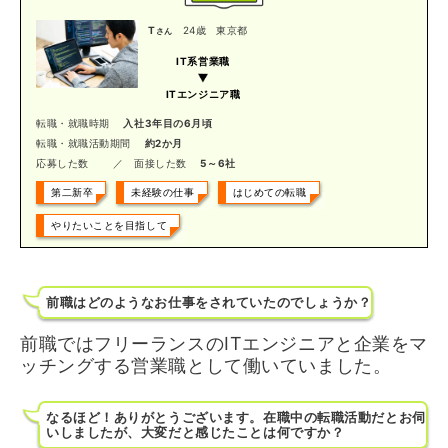
T
24歳
東京都
さん
IT系営業職
ITエンジニア職
転職・就職時期
入社3年目の6月頃
転職・就職活動期間
約2か月
応募した数
／ 面接した数
5～6社
第二新卒
未経験の仕事
はじめての転職
やりたいことを目指して
前職はどのようなお仕事をされていたのでしょうか？
前職ではフリーランスのITエンジニアと企業をマ
ッチングする営業職として働いていました。
なるほど！ありがとうございます。在職中の転職活動だとお伺
いしましたが、大変だと感じたことは何ですか？