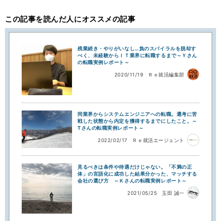
この記事を読んだ人にオススメの記事
残業続き・やりがいなし…負のスパイラルを脱却す
べく、未経験からＩＴ業界に転職するまで～Ｙさん
の転職実例レポート～
2020/11/19
Ｒｅ就活編集部
同業界からシステムエンジニアへの転職。選考に苦
戦した状態から内定を獲得するまでにしたこと。～
Tさんの転職実例レポート～
2022/02/17
Ｒｅ就活エージェント
見るべきは条件や待遇だけじゃない。「不満の正
体」の言語化に成功した結果分かった、マッチする
会社の選び方 ～Ｋさんの転職実例レポート～
2021/05/25
玉田 誠一