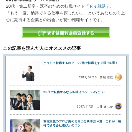
20代・第二新卒・既卒のための転職サイト「
Ｒｅ就活
」。
「もう一度、納得できる仕事を探したい」…というあなたの向上
心に期待する企業との出会いが待つ転職サイトです。
この記事を読んだ人にオススメの記事
どうして転職するの？ 20代で転職をする理由4選！
2017/07/25
前畑 泰広
20代で転職するなら転職イベントへ行こう！
2017/11/21
山井 まちか
就職支援のプロが薦める自己分析手法４選！これが「納
得できる会社選び」のコツ