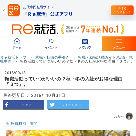
20代専門転職サイト
今すぐ
インストール
「Ｒｅ就活」公式アプリ
ホーム
イベント
ノウハウ
メニュー
Ｒｅ就活トップ
就職・転職の手引き
転職・就職活動ガイド/転職・就
職準備
転職活動っていつがいいの？秋・冬の入社がお得な理由『３つ』。
2018/09/18
転職活動っていつがいいの？秋・冬の入社がお得な理由
『３つ』。
最終更新日： 2019年10月31日
シェア
ツイートする
おみや
転職時期・期間