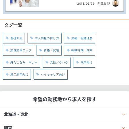
2018/05/29
多田出 聡
タグ一覧
基礎知識
求人情報の探し方
業種・職種理解
業務効率アップ
資格・試験
転職時期・期間
身だしなみ・マナー
女性ノウハウ
既卒向け
第二新卒向け
ハイキャリア向け
希望の勤務地から求人を探す
北海道・東北
関東