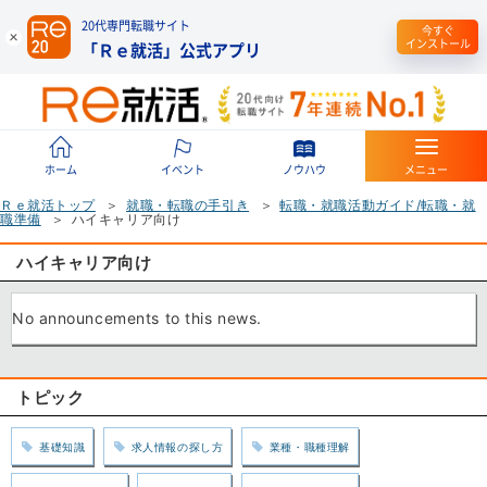
20代専門転職サイト
今すぐ
インストール
「Ｒｅ就活」公式アプリ
ホーム
イベント
ノウハウ
メニュー
Ｒｅ就活トップ
就職・転職の手引き
転職・就職活動ガイド/転職・就
職準備
ハイキャリア向け
ハイキャリア向け
No announcements to this news.
トピック
基礎知識
求人情報の探し方
業種・職種理解