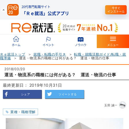
20代専門転職サイト
今すぐ
インストール
「Ｒｅ就活」公式アプリ
ホーム
イベント
ノウハウ
メニュー
Ｒｅ就活トップ
就職・転職の手引き
転職・就職活動ガイド/転職・就
職準備
運送・物流系の職種には何がある？ 運送・物流の仕事
2018/03/20
運送・物流系の職種には何がある？ 運送・物流の仕事
最終更新日： 2019年10月31日
シェア
ツイートする
玉田 誠一
業種・職種理解