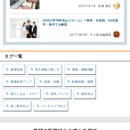
2017/12/19
前畑 泰広
20代の平均年収はどのくらい？男性・女性別、20代前
半・後半でも解説
2017/06/06
Ｒｅ就活編集部
タグ一覧
基礎知識
求人情報の探し方
業種・職種理解
業務効率アップ
資格・試験
転職時期・期間
身だしなみ・マナー
女性ノウハウ
既卒向け
第二新卒向け
ハイキャリア向け