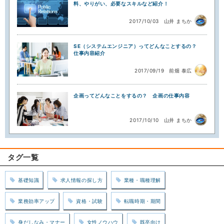
料、やりがい、必要なスキルなど紹介！
2017/10/03
山井 まちか
SE（システムエンジニア）ってどんなことするの？
仕事内容紹介
2017/09/19
前畑 泰広
企画ってどんなことをするの？ 企画の仕事内容
2017/10/10
山井 まちか
タグ一覧
基礎知識
求人情報の探し方
業種・職種理解
業務効率アップ
資格・試験
転職時期・期間
身だしなみ・マナー
女性ノウハウ
既卒向け