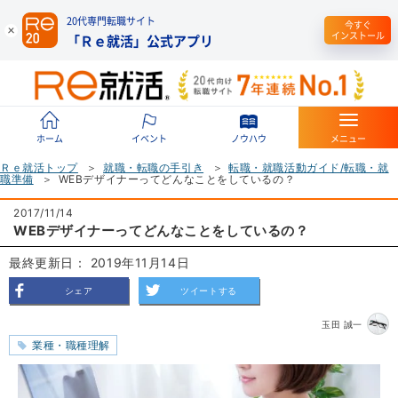
20代専門転職サイト
今すぐ
インストール
「Ｒｅ就活」公式アプリ
ホーム
イベント
ノウハウ
メニュー
Ｒｅ就活トップ
就職・転職の手引き
転職・就職活動ガイド/転職・就
職準備
WEBデザイナーってどんなことをしているの？
2017/11/14
WEBデザイナーってどんなことをしているの？
最終更新日： 2019年11月14日
シェア
ツイートする
玉田 誠一
業種・職種理解