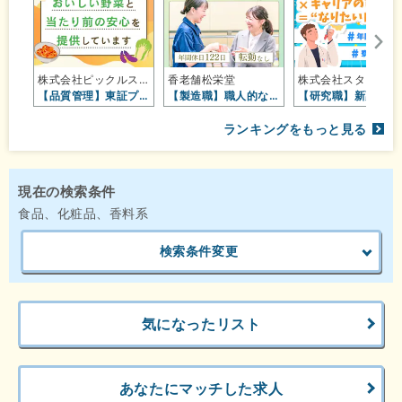
株式会社ピックルスコーポレーション…
香老舗松栄堂
株式会社ス
【品質管理】東証プライム上場グルー…
【製造職】職人的な感覚・感性も生か…
【研究職】
ランキングをもっと見る
現在の検索条件
食品、化粧品、香料系
検索条件変更
気になったリスト
あなたにマッチした求人