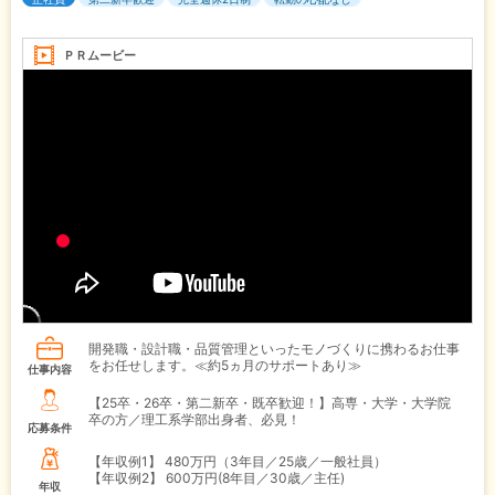
ＰＲムービー
開発職・設計職・品質管理といったモノづくりに携わるお仕事
をお任せします。≪約5ヵ月のサポートあり≫
仕事内容
【25卒・26卒・第二新卒・既卒歓迎！】高専・大学・大学院
卒の方／理工系学部出身者、必見！
応募条件
【年収例1】
480万円（3年目／25歳／一般社員）
【年収例2】
600万円(8年目／30歳／主任)
年収