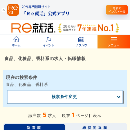
20代専門転職サイト
今すぐ
インストール
「Ｒｅ就活」公式アプリ
ホーム
イベント
ノウハウ
メニュー
食品、化粧品、香料系の求人・転職情報
現在の検索条件
食品、化粧品、香料系
検索条件変更
5
1
該当数
求人
現在
ページ目表示
新着順
締切間近順