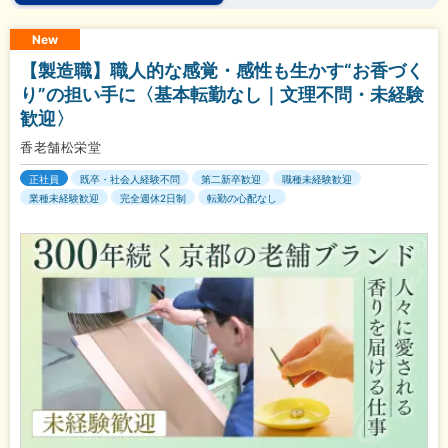
New
【製造職】職人的な感覚・感性も生かす“お香づく
り”の担い手に〈基本転勤なし｜文理不問・未経験
歓迎〉
香老舗松栄堂
正社員
既卒・社会人経験不問
第二新卒歓迎
職種未経験歓迎
業種未経験歓迎
完全週休2日制
転勤の心配なし