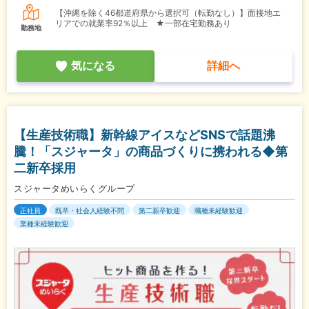
【沖縄を除く46都道府県から選択可（転勤なし）】面接地エ
リアでの就業率92％以上 ★一部在宅勤務あり
勤務地
気になる
詳細へ
【生産技術職】新幹線アイスなどSNSで話題沸
騰！「スジャータ」の商品づくりに携われる◆第
二新卒採用
スジャータめいらくグループ
正社員
既卒・社会人経験不問
第二新卒歓迎
職種未経験歓迎
業種未経験歓迎