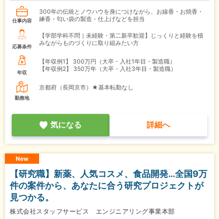
300年の伝統とノウハウを身につけながら、お線香・お焼香・
練香・匂い袋の製造・仕上げなどを担当
仕事内容
【学部学科不問｜未経験・第二新卒歓迎】じっくりと経験を積
みながらものづくりに取り組みたい方
応募条件
【年収例1】
300万円（大卒・入社1年目・製造職）
【年収例2】
350万年（大卒・入社3年目・製造職）
年収
京都府（長岡京市）★基本転勤なし
勤務地
気になる
詳細へ
New
【研究職】新薬、人気コスメ、食品開発…全国9万
件の案件から、あなたに合う研究プロジェクトが
見つかる。
株式会社スタッフサービス エンジニアリング事業本部