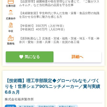
【品質管理】細菌検査や衛生管理などを通じて、「ご飯がスス
ムキムチ」など当社商品の品質を守る仕事
仕事内容
【未経験歓迎】学生時代に学んだ生物・栄養・食品分野の知識
を活かせる仕事に魅力を感じる方
応募条件
【年収例1】
350万円（入社1年目）
【年収例2】
400万円（入社3年目）
年収
【原則転勤なし】北海道・宮城・福島・茨城・埼玉・千葉・神
奈川・愛知・京都・兵庫・広島・佐賀の各工場
勤務地
気になる
詳細へ
【技術職】理工学部限定◆グローバルなモノづく
りを！世界シェア90%ニッチメーカー／賞与実績
6.6ヵ月
株式会社福井製作所
正社員
第二新卒歓迎
完全週休2日制
転勤の心配なし