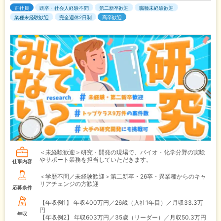
正社員
既卒・社会人経験不問
第二新卒歓迎
職種未経験歓迎
業種未経験歓迎
完全週休2日制
高卒歓迎
＜未経験歓迎＞研究・開発の現場で、バイオ・化学分野の実験
やサポート業務を担当していただきます。
仕事内容
＜学歴不問／未経験歓迎＞第二新卒・26卒・異業種からのキャ
リアチェンジの方歓迎
応募条件
【年収例1】
年収400万円／26歳（入社1年目）／月収33.3万
円
年収
【年収例2】
年収603万円／35歳（リーダー）／月収50.3万円