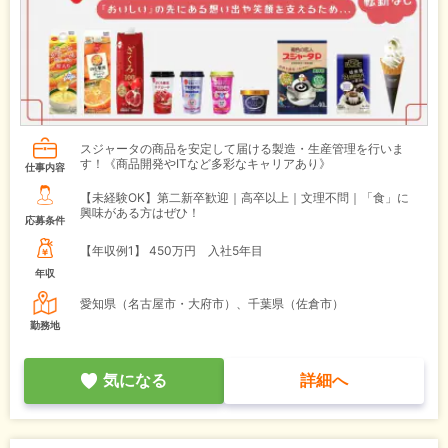
スジャータの商品を安定して届ける製造・生産管理を行いま
す！《商品開発やITなど多彩なキャリアあり》
仕事内容
【未経験OK】第二新卒歓迎｜高卒以上｜文理不問｜「食」に
興味がある方はぜひ！
応募条件
【年収例1】
450万円 入社5年目
年収
愛知県（名古屋市・大府市）、千葉県（佐倉市）
勤務地
気になる
詳細へ