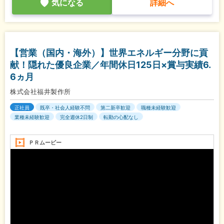
気になる
詳細へ
【営業（国内・海外）】世界エネルギー分野に貢
献！隠れた優良企業／年間休日125日×賞与実績6.
6ヵ月
株式会社福井製作所
正社員
既卒・社会人経験不問
第二新卒歓迎
職種未経験歓迎
業種未経験歓迎
完全週休2日制
転勤の心配なし
ＰＲムービー