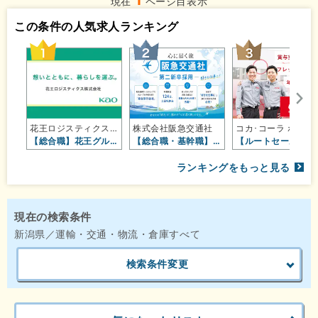
現在
ページ目表示
この条件の人気求人ランキング
花王ロジスティクス株式会社（花王グ…
株式会社阪急交通社
コカ･コーラ ボト
【総合職】花王グループの当社で、多…
【総合職・基幹職】総合旅行会社★土…
【ルートセ
ランキングをもっと見る
現在の検索条件
新潟県／運輸・交通・物流・倉庫すべて
検索条件変更