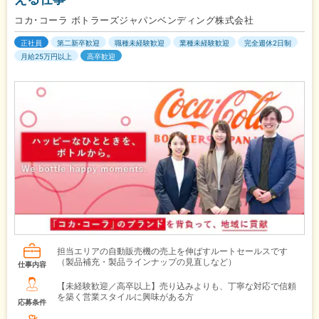
コカ･コーラ ボトラーズジャパンベンディング株式会社
正社員
第二新卒歓迎
職種未経験歓迎
業種未経験歓迎
完全週休2日制
月給25万円以上
高卒歓迎
担当エリアの自動販売機の売上を伸ばすルートセールスです
（製品補充・製品ラインナップの見直しなど）
仕事内容
【未経験歓迎／高卒以上】売り込みよりも、丁寧な対応で信頼
を築く営業スタイルに興味がある方
応募条件