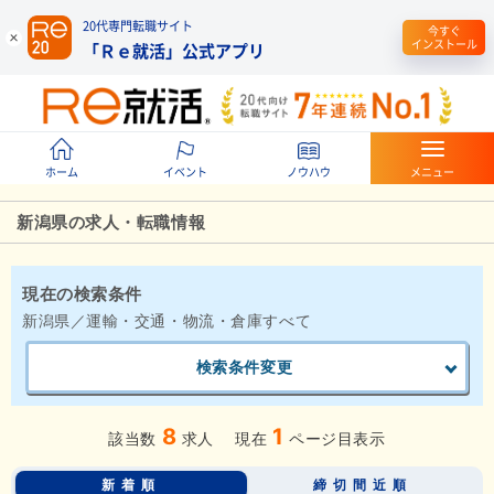
20代専門転職サイト
今すぐ
インストール
「Ｒｅ就活」公式アプリ
ホーム
イベント
ノウハウ
メニュー
新潟県の求人・転職情報
現在の検索条件
新潟県／運輸・交通・物流・倉庫すべて
検索条件変更
8
1
該当数
求人
現在
ページ目表示
新着順
締切間近順