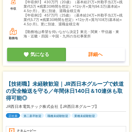
【年収例1】
430万円（20歳）（基本給21万+外勤手当2万+残
業代5万 ※残業30時間を想定）×12か月+賞与94.5万(基本給×
年収
4.5か月) 。更に別途、退職金積立有
【年収例2】
457万円（25歳）（基本給24万+外勤手当2万+残
業代5.7万 ※残業30時間を想定）×12か月+賞与108万(基本給×
4.5か月)。更に別途、退職金積立有
【勤務地は希望を伺いながら決定】東北・関東・甲信越・東
海・近畿・四国・中国・九州の当社事業所
勤務地
気になる
詳細へ
【技術職】未経験歓迎｜JR西日本グループで鉄道
の安全輸送を守る／年間休日140日＆10連休も取
得可能◎
JR西日本電気テック株式会社【JR西日本グループ】
正社員
第二新卒歓迎
職種未経験歓迎
業種未経験歓迎
ＰＲムービー