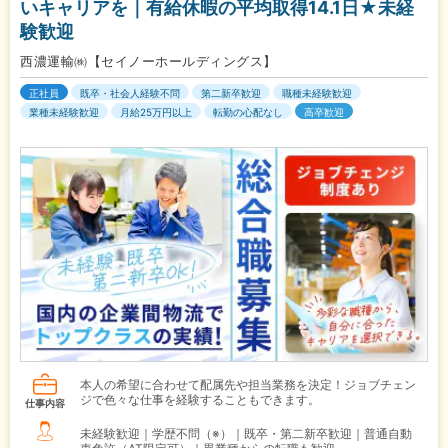
いキャリアを｜有給休暇の平均取得14.1日★未経
験歓迎
西濃運輸㈱【セイノーホールディングス】
正社員
既卒・社会人経験不問
第二新卒歓迎
職種未経験歓迎
業種未経験歓迎
月給25万円以上
転勤の心配なし
高卒歓迎
本人の希望に合わせて配属先や担当業務を決定！ジョブチェン
ジで色々な仕事を経験することもできます。
仕事内容
未経験歓迎｜学歴不問（※）｜既卒・第二新卒歓迎｜普通自動