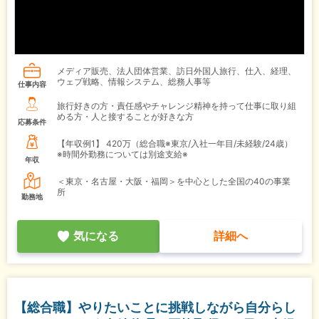
メディア販売、法人団体営業、訪日外国人旅行、仕入、経理、
ウェブ戦略、情報システム、総務人事等
仕事内容
旅行好きの方・責任感やチャレンジ精神を持って仕事に取り組
める方・人と接することが好きな方
応募条件
【年収例1】
420万（総合職※東京/入社一年目/未経験/24歳）
※時間外勤務については別途支給※
年収
＜東京・名古屋・大阪・福岡＞を中心とした全国の40の事業
所
勤務地
気になる
詳細へ
【総合職】やりたいことに挑戦しながら自分らし