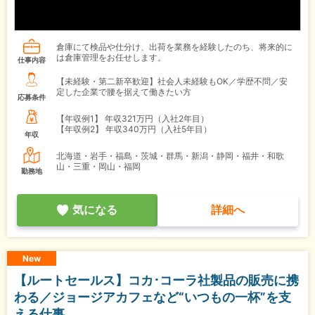
倉庫にて検品や仕分け、出荷を業務を経験したのち、将来的に
は倉庫管理をお任せします。
仕事内容
【未経験・第二新卒歓迎】社会人未経験もOK／学歴不問／安
定した企業で腰を据えて働きたい方
応募条件
【年収例1】
年収321万円（入社2年目）
【年収例2】
年収340万円（入社5年目）
年収
北海道・岩手・福島・茨城・群馬・新潟・静岡・福井・和歌
山・三重・岡山・福岡
勤務地
気になる
詳細へ
New
【ルートセールス】コカ･コーラ社製品の販売に携
わる／ジョージアカフェなど“いつもの一杯”を支
える仕事