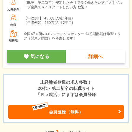
【既卒・第二新卒】安定した会社で長く働きたい方／大手グル
ープ企業でＲｅスタートしたい方 歓迎！
応募条件
【年収例1】
430万(入社1年目)
【年収例2】
460万(入社2年目)
年収
全国47ヵ所のロジスティクスセンター ◎初期配属は希望エリ
ア（関東／関西）を考慮します！
勤務地
気になる
詳細へ
未経験者歓迎の求人多数！
20代・第二新卒の転職サイト
「Ｒｅ就活」にまずは会員登録
会員登録（無料）
1