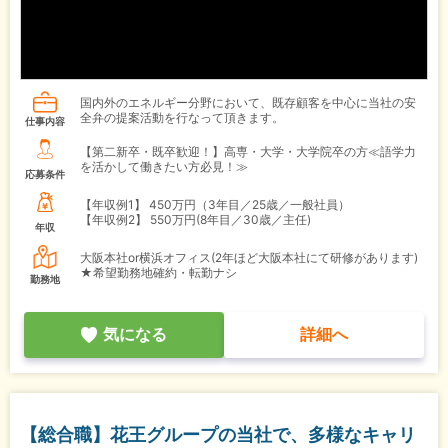
国内外のエネルギー分野において、既存顧客を中心に当社の安
全弁の提案活動を行なって頂きます。
仕事内容
【第二新卒・既卒歓迎！】高専・大学・大学院卒の方≪語学力
を活かして働きたい方必見！≫
応募条件
【年収例1】
450万円（3年目／25歳／一般社員）
【年収例2】
550万円(8年目／30歳／主任)
年収
大阪本社or横浜オフィス(2年ほど大阪本社にて研修があります)
★希望勤務地確約・転勤ナシ
勤務地
気になる
詳細へ
【総合職】花王グループの当社で、多様なキャリ