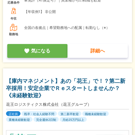
車免許（AT限定可）｜異業種からの転職も歓迎
応募条件
【年収例1】
非公開
年収
全国の各拠点｜希望勤務地への配属｜転勤なし（※）
勤務地
気になる
詳細へ
【庫内マネジメント】あの「花王」で！？第二新
卒採用！安定企業でＲｅスタートしませんか？
《未経験歓迎》
花王ロジスティクス株式会社（花王グループ）
正社員
既卒・社会人経験不問
第二新卒歓迎
職種未経験歓迎
業種未経験歓迎
完全週休2日制
月給25万円以上