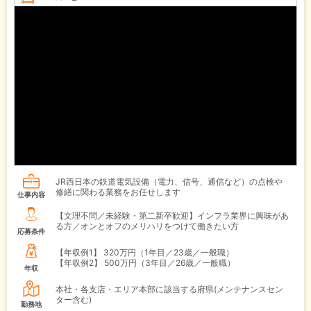
JR西日本の鉄道電気設備（電力、信号、通信など）の点検や
修繕に関わる業務をお任せします
仕事内容
【文理不問／未経験・第二新卒歓迎】インフラ業界に興味があ
る方／オンとオフのメリハリをつけて働きたい方
応募条件
【年収例1】
320万円（1年目／23歳／一般職）
【年収例2】
500万円（3年目／26歳／一般職）
年収
本社・各支店・エリア本部に該当する府県(メンテナンスセン
ター含む)
勤務地