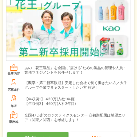
あの「花王製品」を全国に“届ける”ための製品の管理や人員・
業務マネジメントをお任せします！
仕事内容
【既卒・第二新卒歓迎】安定した会社で長く働きたい方／大手
グループ企業でＲｅスタートしたい方 歓迎！
応募条件
【年収例1】
430万(入社1年目)
【年収例2】
460万(入社2年目)
年収
全国47ヵ所のロジスティクスセンター ◎初期配属は希望エリ
ア（関東／関西）を考慮します！
勤務地