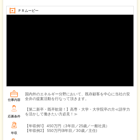
ＰＲムービー
国内外のエネルギー分野において、既存顧客を中心に当社の安
全弁の提案活動を行なって頂きます。
仕事内容
【第二新卒・既卒歓迎！】高専・大学・大学院卒の方≪語学力
を活かして働きたい方必見！≫
応募条件
【年収例1】
450万円（3年目／25歳／一般社員）
【年収例2】
550万円(8年目／30歳／主任)
年収