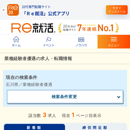
20代専門転職サイト
今すぐ
インストール
「Ｒｅ就活」公式アプリ
ホーム
イベント
ノウハウ
メニュー
業種経験者優遇の求人・転職情報
現在の検索条件
石川県／業種経験者優遇
検索条件変更
3
1
該当数
求人
現在
ページ目表示
新着順
締切間近順