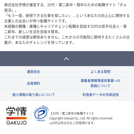
株式会社学情が運営する、20代・第二新卒・既卒のための転職サイト「Ｒｅ
就活」。
「もう一度、納得できる仕事を探したい」…というあなたの向上心に期待する
企業との出会いが待つ転職サイトです。
未経験の職種・業種にキャリアチェンジ転職を目指す20代の若手社会人・第
二新卒、新しい生活を目指す既卒。
これまでの経歴は関係ありません。これからの可能性に期待するたくさんの企
業が、あなたのチャレンジを待っています。
運営会社
よくある質問
募集者情報等提供事業への
会員規約
取組について
個人情報の取り扱いについて
利用者データの外部送信
【20代・第二新卒の転職サイト】
Copyright Gakujo Co., Ltd. All rights reserved.
※20代以外の方もご利用頂けます。