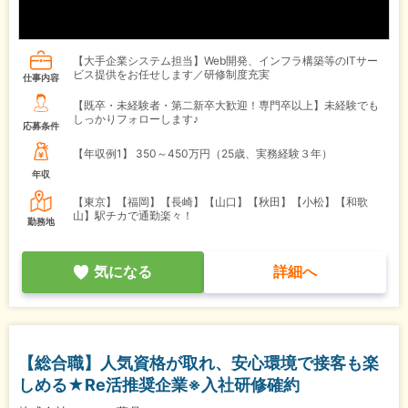
【大手企業システム担当】Web開発、インフラ構築等のITサー
ビス提供をお任せします／研修制度充実
仕事内容
【既卒・未経験者・第二新卒大歓迎！専門卒以上】未経験でも
しっかりフォローします♪
応募条件
【年収例1】
350～450万円（25歳、実務経験３年）
年収
【東京】【福岡】【長崎】【山口】【秋田】【小松】【和歌
山】駅チカで通勤楽々！
勤務地
気になる
詳細へ
【総合職】人気資格が取れ、安心環境で接客も楽
しめる★Re活推奨企業※入社研修確約