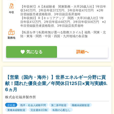
【年収例1】
A【未経験者 関東勤務・大卒26歳入社】1年目年
収340万円、2年目年収372万円、3年目年収470万円 ※2年
年収
目登録販売者資格取得、3年目副店長昇進時
【年収例2】
R【キャリアアップ 関西・大卒30歳入社】1年
目年収412万円、2年目年収448万円、3年目年収506万円 ※2
年目登録販売者資格取得、3年目副店長昇進時
【転居を伴う転勤有無が選べる勤務スタイル】福島・関東・北
陸・東海・関西・中国・四国・九州地域の各店舗
勤務地
気になる
詳細へ
【営業（国内・海外）】世界エネルギー分野に貢
献！隠れた優良企業／年間休日125日×賞与実績6.
6ヵ月
株式会社福井製作所
正社員
既卒・社会人経験不問
第二新卒歓迎
職種未経験歓迎
業種未経験歓迎
完全週休2日制
転勤の心配なし