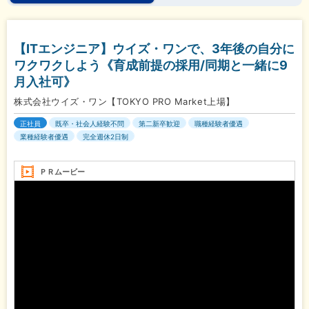
【ITエンジニア】ウイズ・ワンで、3年後の自分に
ワクワクしよう《育成前提の採用/同期と一緒に9
月入社可》
株式会社ウイズ・ワン【TOKYO PRO Market上場】
正社員
既卒・社会人経験不問
第二新卒歓迎
職種経験者優遇
業種経験者優遇
完全週休2日制
ＰＲムービー