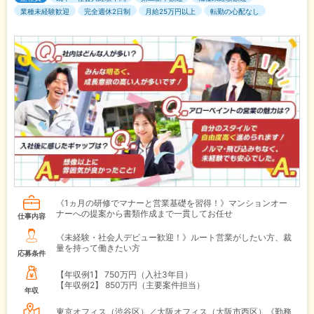
業種未経験歓迎
完全週休2日制
月給25万円以上
転勤の心配なし
《1ヵ月の研修でマナーと営業基礎を習得！》マンションオー
ナーへの提案から書類作成まで一貫してお任せ
仕事内容
《未経験・社会人デビュー歓迎！》ルート営業がしたい方、裁
量を持って働きたい方
応募条件
【年収例1】
750万円（入社3年目）
【年収例2】
850万円（主要案件担当）
年収
東京オフィス（渋谷区）／大阪オフィス（大阪市西区）《勤務