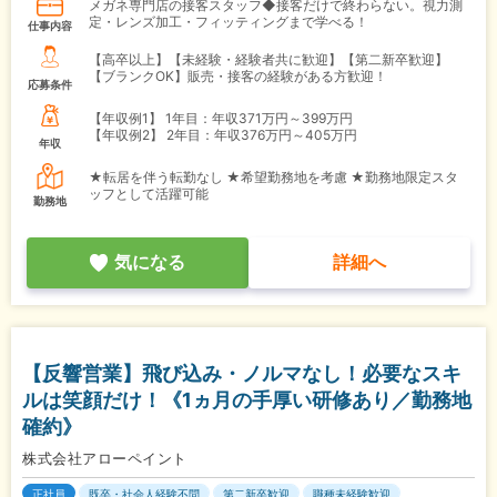
メガネ専門店の接客スタッフ◆接客だけで終わらない。視力測
定・レンズ加工・フィッティングまで学べる！
仕事内容
【高卒以上】【未経験・経験者共に歓迎】【第二新卒歓迎】
【ブランクOK】販売・接客の経験がある方歓迎！
応募条件
【年収例1】
1年目：年収371万円～399万円
【年収例2】
2年目：年収376万円～405万円
年収
★転居を伴う転勤なし ★希望勤務地を考慮 ★勤務地限定スタ
ッフとして活躍可能
勤務地
気になる
詳細へ
【反響営業】飛び込み・ノルマなし！必要なスキ
ルは笑顔だけ！《1ヵ月の手厚い研修あり／勤務地
確約》
株式会社アローペイント
正社員
既卒・社会人経験不問
第二新卒歓迎
職種未経験歓迎