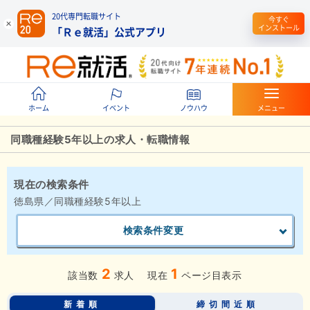
20代専門転職サイト
今すぐ
インストール
「Ｒｅ就活」公式アプリ
ホーム
イベント
ノウハウ
メニュー
同職種経験5年以上の求人・転職情報
現在の検索条件
徳島県／同職種経験5年以上
検索条件変更
2
1
該当数
求人
現在
ページ目表示
新着順
締切間近順