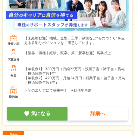
【未経験歓迎】機械、金型、工学、制御など“ものづくり”を支
える多彩なポジションをご用意しています。
仕事内容
【業界・職種未経験、既卒、第二新卒歓迎】高卒以上
応募条件
【年収例1】
380万円（月給22万円＋残業手当＋諸手当＋賞与
／技術経験年数1年）
年収
【年収例2】
420万円（月給24万円＋残業手当＋諸手当＋賞与
／技術経験年数3年）
下記のエリアにて採用中！ ※勤務地考慮
勤務地
気になる
詳細へ
New