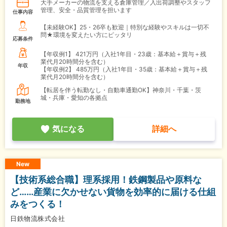
大手メーカーの物流を支える倉庫管理／入出荷調整やスタッフ
管理、安全・品質管理を担います
仕事内容
【未経験OK】25・26卒も歓迎｜特別な経験やスキルは一切不
問★環境を変えたい方にピッタリ
応募条件
【年収例1】
421万円（入社1年目・23歳：基本給＋賞与＋残
業代月20時間分を含む）
年収
【年収例2】
485万円（入社1年目・35歳：基本給＋賞与＋残
業代月20時間分を含む）
【転居を伴う転勤なし・自動車通勤OK】神奈川・千葉・茨
城・兵庫・愛知の各拠点
勤務地
気になる
詳細へ
New
【技術系総合職】理系採用！鉄鋼製品や原料な
ど……産業に欠かせない貨物を効率的に届ける仕組
みをつくる！
日鉄物流株式会社