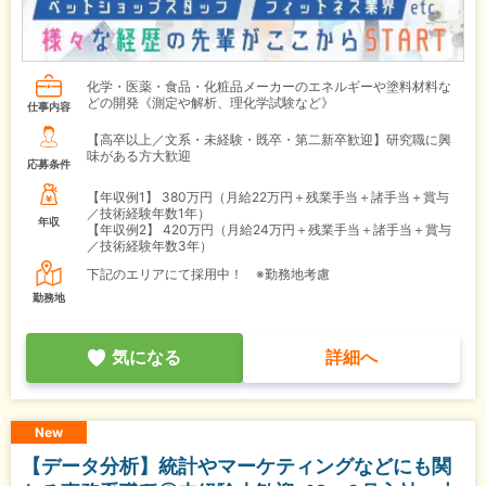
化学・医薬・食品・化粧品メーカーのエネルギーや塗料材料な
どの開発《測定や解析、理化学試験など》
仕事内容
【高卒以上／文系・未経験・既卒・第二新卒歓迎】研究職に興
味がある方大歓迎
応募条件
【年収例1】
380万円（月給22万円＋残業手当＋諸手当＋賞与
／技術経験年数1年）
年収
【年収例2】
420万円（月給24万円＋残業手当＋諸手当＋賞与
／技術経験年数3年）
下記のエリアにて採用中！ ※勤務地考慮
勤務地
気になる
詳細へ
New
【データ分析】統計やマーケティングなどにも関