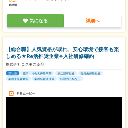
勤務地
気になる
詳細へ
【総合職】人気資格が取れ、安心環境で接客も楽
しめる★Re活推奨企業※入社研修確約
株式会社コスモス薬品
正社員
既卒・社会人経験不問
第二新卒歓迎
職種未経験歓迎
業種未経験歓迎
業種経験者優遇
転勤の心配なし
ＰＲムービー