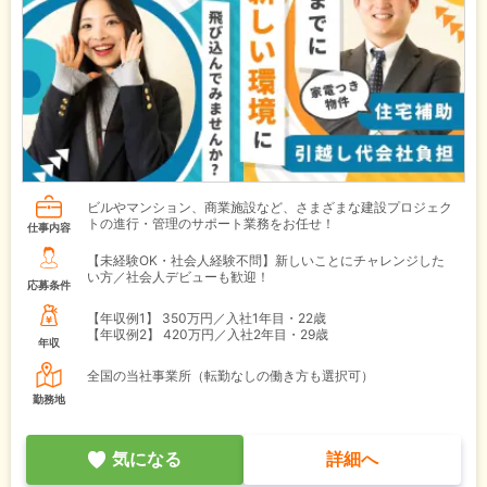
ビルやマンション、商業施設など、さまざまな建設プロジェク
トの進行・管理のサポート業務をお任せ！
仕事内容
【未経験OK・社会人経験不問】新しいことにチャレンジした
い方／社会人デビューも歓迎！
応募条件
【年収例1】
350万円／入社1年目・22歳
【年収例2】
420万円／入社2年目・29歳
年収
全国の当社事業所（転勤なしの働き方も選択可）
勤務地
気になる
詳細へ