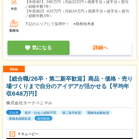
【年収例1】
380万円（月給22万円＋残業手当＋諸手当＋賞与
／経験年数1年）
年収
【年収例2】
420万円（月給24万円＋残業手当＋諸手当＋賞与
／経験年数3年）
下記のエリアにて採用中！ ※勤務地考慮
勤務地
気になる
詳細へ
New
【総合職/26卒・第二新卒歓迎】商品・価格・売り
場づくりまで自分のアイデアが活かせる【平均年
収648万円】
株式会社ヨークベニマル
正社員
既卒・社会人経験不問
第二新卒歓迎
職種未経験歓迎
業種未経験歓迎
高卒歓迎
ＰＲムービー