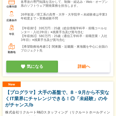
各専攻の専門知識を活かして、制御・組込み・Web・オープン
系のソフトウェア開発業務を担当します。
仕事内容
26卒歓迎／理工系の高専・大学・大学院卒＜未経験者は卒業3
年程度まで＞実務経験不問
応募条件
【年収例1】
395万円：25歳（総合情報学科卒・前職コールセ
ンター・入社2年目）※残業手当及び賞与含む
年収
【年収例2】
580万円：25歳（通信工学科卒・前職営業・入社
3年目）※残業手当及び賞与含む
【希望勤務地考慮◎】関東圏・近畿圏・東海圏を中心に全国の
プロジェクト先
勤務地
気になる
詳細へ
New
【プログラマ】大手の基盤で、8・9月から不安な
くIT業界にチャレンジできる！◎「未経験」の今
がチャンス/b
株式会社リクルートR&Dスタッフィング（リクルートホールディン