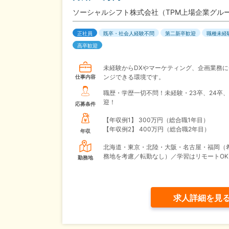
ソーシャルシフト株式会社（TPM上場企業グル
正社員
既卒・社会人経験不問
第二新卒歓迎
職種未経
高卒歓迎
未経験からDXやマーケティング、企画業務に
ンジできる環境です。
仕事内容
職歴・学歴一切不問！未経験・23卒、24卒、
迎！
応募条件
【年収例1】
300万円（総合職1年目）
【年収例2】
400万円（総合職2年目）
年収
北海道・東京・北陸・大阪・名古屋・福岡（
務地を考慮／転勤なし）／学習はリモートOK
勤務地
求人詳細を見