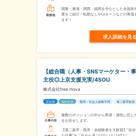
関東・東海・関西・福岡を中心とした全国各
業をご紹介！転勤なしやUIターンなどの希望
勤務地
ます！
求人詳細を見
【総合職（人事・SNSマーケター・
主役◎上京支援充実/4SOU
株式会社free mova
正社員
契約社員
既卒・社会人経験不問
第二新卒歓迎
複数のポジションの中から希望・適性に応じ
をお任せします。
仕事内容
【第二新卒・既卒・未経験者を大歓迎】“自分
た仕事”をこれから見つけたい人はぜひ！