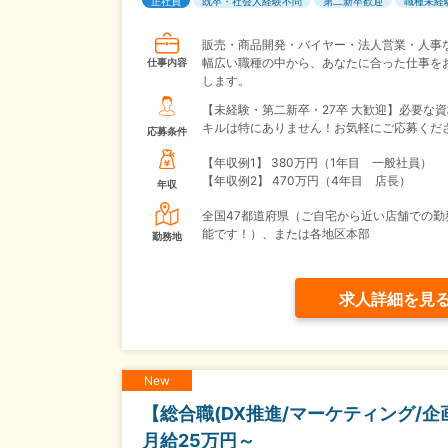
正社員
既卒・社会人経験不問
第二新卒歓迎
職種未経
販売・商品開発・バイヤー・法人営業・人事
幅広い職種の中から、あなたに合った仕事を
仕事内容
します。
【未経験・第二新卒・27卒 大歓迎】必要な
キルは特にありません！お気軽にご応募くだ
応募条件
【年収例1】
380万円（1年目 一般社員）
【年収例2】
470万円（4年目 店長）
年収
全国47都道府県（ご自宅から近い店舗での勤
能です！）、または各地区本部
勤務地
求人詳細を見
New
【総合職(DX推進/マーケティング/
月給25万円～