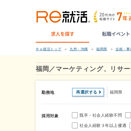
求人を探す
転職イベント
Ｒｅ就活トップ
九州・沖縄
福岡県
企画・事
福岡／マーケティング、リサー
再選択する
福岡県
勤務地
既卒・社会人経験不問
採用対象
社会人経験３年以上優遇