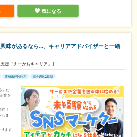
る
気になる
に興味があるなら…、キャリアアドバイザーと一緒
・転職支援『えーかおキャリア』】
業種未経験歓迎
完全週休2日制
る」だ
企業を
歓迎！
トしま
なります