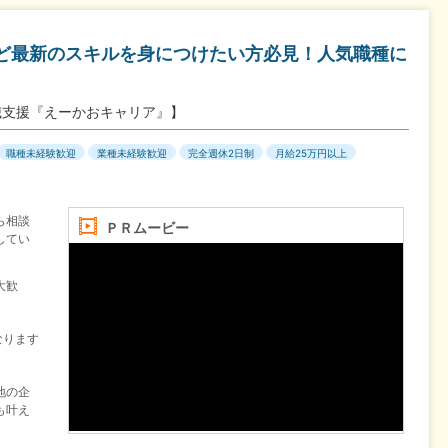
など最新のスキルを身につけたい方必見！人気職種に
・転職支援『えーかおキャリア』】
職種未経験歓迎
業種未経験歓迎
完全週休2日制
月給25万円以上
ら相談
ＰＲムービー
してい
大歓
なります
地の企
も叶え