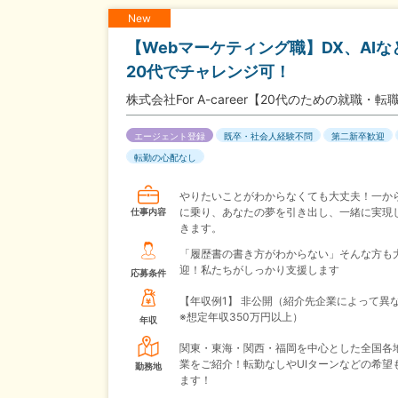
New
【Webマーケティング職】DX、AI
20代でチャレンジ可！
株式会社For A-career【20代のための就職
エージェント登録
既卒・社会人経験不問
第二新卒歓迎
転勤の心配なし
やりたいことがわからなくても大丈夫！一か
に乗り、あなたの夢を引き出し、一緒に実現
仕事内容
きます。
「履歴書の書き方がわからない」そんな方も
迎！私たちがしっかり支援します
応募条件
【年収例1】
非公開（紹介先企業によって異
※想定年収350万円以上）
年収
関東・東海・関西・福岡を中心とした全国各
業をご紹介！転勤なしやUIターンなどの希望
勤務地
ます！