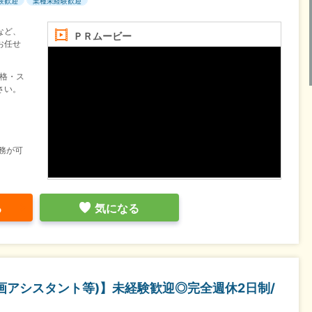
験歓迎
業種未経験歓迎
など、
ＰＲムービー
お任せ
資格・ス
さい。
務が可
る
気になる
企画アシスタント等)】未経験歓迎◎完全週休2日制/