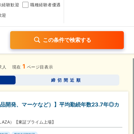
未経験歓迎
職種経験者優遇
歓迎
1
日120日以上
残業少なめ（1日1時間以内）
月給25万円以
求人
現在
ページ目表示
考なし
締切間近順
さらに詳しく検索したい方はこちら➤
品開発、マーケなど）】平均勤続年数23.7年◎カ
LAZA）【東証プライム上場】