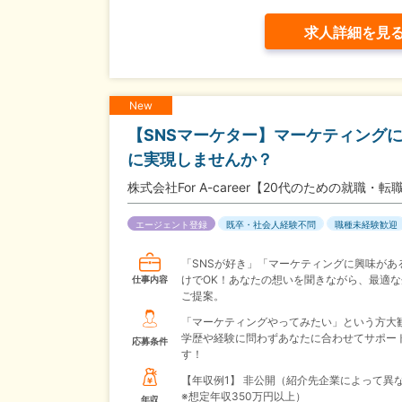
求人詳細を見
New
【SNSマーケター】マーケティング
に実現しませんか？
株式会社For A-career【20代のための就職
エージェント登録
既卒・社会人経験不問
職種未経験歓迎
「SNSが好き」「マーケティングに興味があ
けでOK！あなたの想いを聞きながら、最適な
仕事内容
ご提案。
「マーケティングやってみたい」という方大
学歴や経験に問わずあなたに合わせてサポー
応募条件
す！
【年収例1】
非公開（紹介先企業によって異
※想定年収350万円以上）
年収