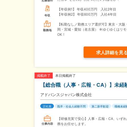
応募条件
【年収例1】
年収400万円 入社2年目
【年収例2】
年収600万円 入社4年目
年収
【転勤なし／勤務エリア選択可】東京・大阪
岡・宮城・愛知（名古屋） ☆ゆくゆくはリモ
勤務地
OK！
求人詳細を見
本日掲載終了
掲載終了
【総合職（人事・広報・CA）】未経
アドバンスジャパン株式会社
正社員
既卒・社会人経験不問
第二新卒歓迎
職種未経
【研修充実で安心】人事・広報・CA、いずれ
務をお任せします。
仕事内容