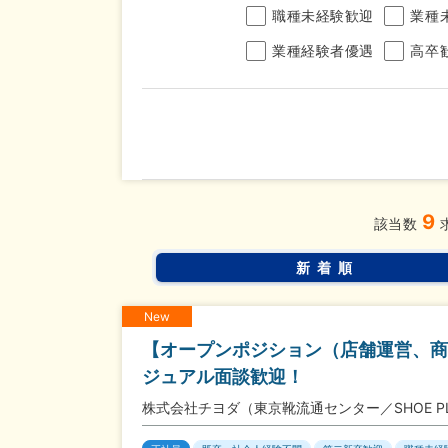
職種未経験歓迎
業種
業種経験者優遇
高卒
年収
9
完全週休2日制
年間休
こだわり
該当数
条件
土日面接OK
書類選
新着順
New
【オープンポジション（店舗運営、商
ジュアル面談歓迎！
株式会社チヨダ（東京靴流通センター／SHOE P