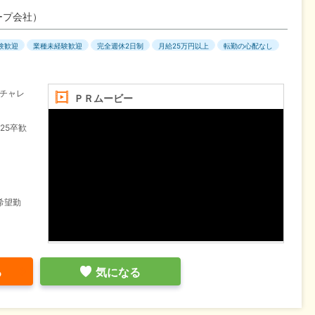
ープ会社）
験歓迎
業種未経験歓迎
完全週休2日制
月給25万円以上
転勤の心配なし
チャレ
ＰＲムービー
25卒歓
希望勤
る
気になる