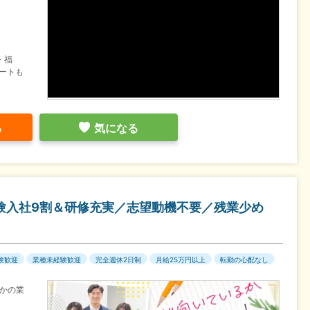
・福
ートも
る
気になる
験入社9割＆研修充実／志望動機不要／残業少め
験歓迎
業種未経験歓迎
完全週休2日制
月給25万円以上
転勤の心配なし
かの業