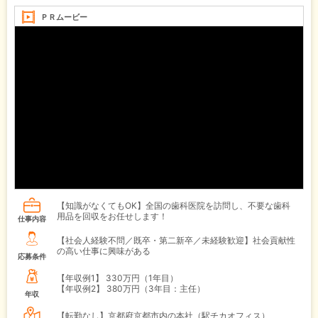
ＰＲムービー
【知識がなくてもOK】全国の歯科医院を訪問し、不要な歯科
用品を回収をお任せします！
仕事内容
【社会人経験不問／既卒・第二新卒／未経験歓迎】社会貢献性
の高い仕事に興味がある
応募条件
【年収例1】
330万円（1年目）
【年収例2】
380万円（3年目：主任）
年収
【転勤なし】京都府京都市内の本社（駅チカオフィス）