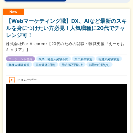
New
【Webマーケティング職】DX、AIなど最新のスキ
ルを身につけたい方必見！人気職種に20代でチャ
レンジ可！
株式会社For A-career【20代のための就職・転職支援『えーかお
キャリア』】
エージェント登録
既卒・社会人経験不問
第二新卒歓迎
職種未経験歓迎
業種未経験歓迎
完全週休2日制
月給25万円以上
転勤の心配なし
ＰＲムービー