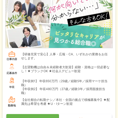
【研修充実で安心】人事・広報・CA、いずれかの業務をお任
せします。
仕事内容
【志望動機は自由＆未経験者大歓迎】経験・資格は一切必要な
し！★ブランクOK ★社会人デビュー歓迎
応募条件
【年収例1】
年収650万円（29歳／経験5年／採用マーケ担当
職）
年収
【年収例2】
年収480万円（27歳／経験3年／採用面接担当
職）
【会社都合の転勤ナシ／本社・全国の拠点で積極募集中】★配
属先は希望を考慮 ★U・Iターン歓迎
勤務地