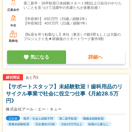
第二新卒・26卒歓迎◎未経験スタート9割以上◎自分のやりた
いことを見つけて活躍中の先輩たちが多数在籍！
応募条件
【年収例1】
450万円（25歳／経験2年）
【年収例2】
400万円（22歳／経験1年）
年収
【転居を伴う転勤なし】本社（東京）/1都3県もしくは大阪の
プロジェクト先★研修後のリモートワーク案件9割
勤務地
気になる
詳細へ
7
締切間近
あと
日
【サポートスタッフ】未経験歓迎！歯科用品のリ
サイクル事業で社会に役立つ仕事《月給28.5万
円》
株式会社アール・エー・キュー
正社員
既卒・社会人経験不問
第二新卒歓迎
職種未経験歓迎
業種未経験歓迎
完全週休2日制
月給25万円以上
転勤の心配なし