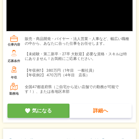
販売・商品開発・バイヤー・法人営業・人事など、幅広い職種
の中から、あなたに合った仕事をお任せします。
仕事内容
【未経験・第二新卒・27卒 大歓迎】必要な資格・スキルは特
にありません！お気軽にご応募ください。
応募条件
【年収例1】
380万円（1年目 一般社員）
【年収例2】
470万円（4年目 店長）
年収
全国47都道府県（ご自宅から近い店舗での勤務が可能で
す！）、または各地区本部
勤務地
気になる
詳細へ