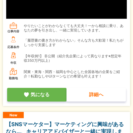
やりたいことがわからなくても大丈夫！一から相談に乗り、あ
なたの夢を引き出し、一緒に実現していきます。
仕事内容
「履歴書の書き方がわからない」そんな方も大歓迎！私たちが
しっかり支援します
応募条件
【年収例1】
非公開（紹介先企業によって異なります※想定年
収350万円以上）
年収
関東・東海・関西・福岡を中心とした全国各地の企業をご紹
介！転勤なしやUIターンなどの希望も叶えます！
勤務地
気になる
詳細へ
New
【SNSマーケター】マーケティングに興味がある
なら…、キャリアアドバイザーと一緒に実現しま