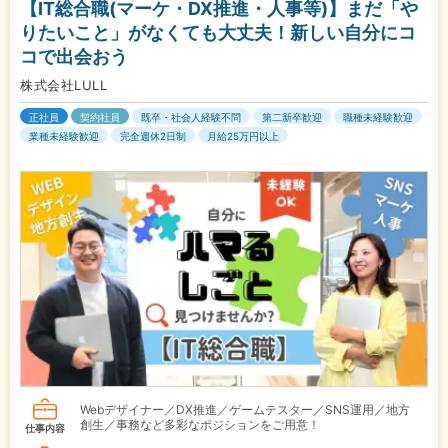
【IT総合職(マーケ・DX推進・人事等)】まだ「や
りたいこと」がなくても大丈夫！新しい自分にコ
コで出会おう
株式会社LULL
正社員
契約社員
既卒・社会人経験不問
第二新卒歓迎
職種未経験歓迎
業種未経験歓迎
完全週休2日制
月給25万円以上
Webデザイナー／DX推進／ゲームテスター／SNS運用／地方
創生／事務など多彩なポジションをご用意！
仕事内容