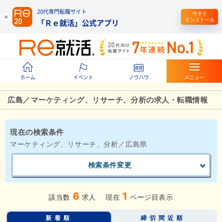
20代専門転職サイト
今すぐ
インストール
「Ｒｅ就活」公式アプリ
ホーム
イベント
ノウハウ
メニュー
広島／マーケティング、リサーチ、分析の求人・転職情報
現在の検索条件
マーケティング、リサーチ、分析／広島県
検索条件変更
6
1
該当数
求人
現在
ページ目表示
新着順
締切間近順