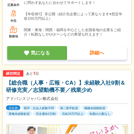
に問わずあなたに合わせてサポートします！
応募条件
【年収例1】
非公開（紹介先企業によって異なります※想定年
収350万円以上）
年収
関東・東海・関西・福岡を中心とした全国各地の企業をご紹
介！転勤なしやUIターンなどの希望も叶えます！
勤務地
気になる
詳細へ
1
締切間近
あと
日
【総合職（人事・広報・CA）】未経験入社9割＆
研修充実／志望動機不要／残業少め
アドバンスジャパン株式会社
正社員
既卒・社会人経験不問
第二新卒歓迎
職種未経験歓迎
業種未経験歓迎
完全週休2日制
月給25万円以上
転勤の心配なし