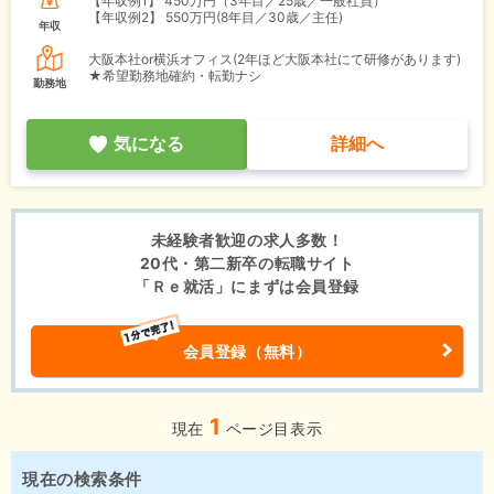
【年収例1】
450万円（3年目／25歳／一般社員）
【年収例2】
550万円(8年目／30歳／主任)
年収
大阪本社or横浜オフィス(2年ほど大阪本社にて研修があります)
★希望勤務地確約・転勤ナシ
勤務地
気になる
詳細へ
未経験者歓迎の求人多数！
20代・第二新卒の転職サイト
「Ｒｅ就活」にまずは会員登録
会員登録（無料）
1
現在
ページ目表示
現在の検索条件