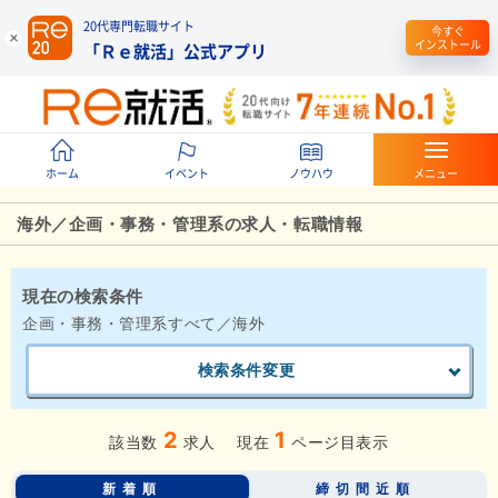
20代専門転職サイト
今すぐ
インストール
「Ｒｅ就活」公式アプリ
ホーム
イベント
ノウハウ
メニュー
海外／企画・事務・管理系の求人・転職情報
現在の検索条件
企画・事務・管理系すべて／海外
検索条件変更
2
1
該当数
求人
現在
ページ目表示
新着順
締切間近順