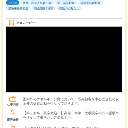
正社員
既卒・社会人経験不問
第二新卒歓迎
職種未経験歓迎
業種未経験歓迎
完全週休2日制
転勤の心配なし
ＰＲムービー
国内外のエネルギー分野において、既存顧客を中心に当社の安
全弁の提案活動を行なって頂きます。
仕事内容
【第二新卒・既卒歓迎！】高専・大学・大学院卒の方≪語学力
を活かして働きたい方必見！≫
応募条件