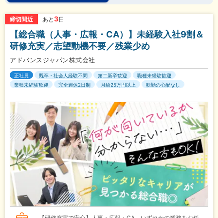
3
締切間近
あと
日
【総合職（人事・広報・CA）】未経験入社9割＆
研修充実／志望動機不要／残業少め
アドバンスジャパン株式会社
正社員
既卒・社会人経験不問
第二新卒歓迎
職種未経験歓迎
業種未経験歓迎
完全週休2日制
月給25万円以上
転勤の心配なし
【研修充実で安心】人事・広報・CA、いずれかの業務をお任