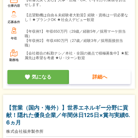
せします。
仕事内容
【志望動機は自由＆未経験者大歓迎】経験・資格は一切必要な
し！★ブランクOK ★社会人デビュー歓迎
応募条件
【年収例1】
年収650万円（29歳／経験5年／採用マーケ担当
職）
年収
【年収例2】
年収480万円（27歳／経験3年／採用面接担当
職）
【会社都合の転勤ナシ／本社・全国の拠点で積極募集中】★配
属先は希望を考慮 ★U・Iターン歓迎
勤務地
気になる
詳細へ
【営業（国内・海外）】世界エネルギー分野に貢
献！隠れた優良企業／年間休日125日×賞与実績6.
6ヵ月
株式会社福井製作所