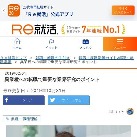
20代専門転職サイト
今すぐ
インストール
「Ｒｅ就活」公式アプリ
ホーム
イベント
ノウハウ
メニュー
Ｒｅ就活トップ
就職・転職の手引き
転職・就職活動ガイド/転職・就
職準備
異業種への転職で重要な業界研究のポイント
2019/02/01
異業種への転職で重要な業界研究のポイント
最終更新日： 2019年10月31日
シェア
ツイートする
山井 まちか
業種・職種理解