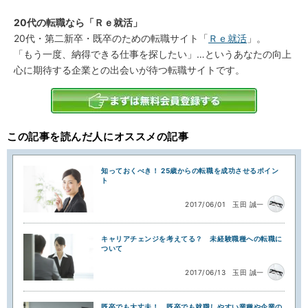
20代の転職なら「Ｒｅ就活」
20代・第二新卒・既卒のための転職サイト「
Ｒｅ就活
」。
「もう一度、納得できる仕事を探したい」…というあなたの向上
心に期待する企業との出会いが待つ転職サイトです。
この記事を読んだ人にオススメの記事
知っておくべき！ 25歳からの転職を成功させるポイン
ト
2017/06/01
玉田 誠一
キャリアチェンジを考えてる？ 未経験職種への転職に
ついて
2017/06/13
玉田 誠一
既卒でも大丈夫！ 既卒でも就職しやすい業種や企業の