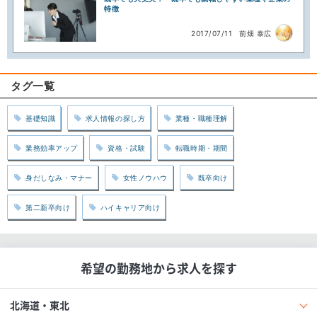
特徴
2017/07/11
前畑 泰広
タグ一覧
基礎知識
求人情報の探し方
業種・職種理解
業務効率アップ
資格・試験
転職時期・期間
身だしなみ・マナー
女性ノウハウ
既卒向け
第二新卒向け
ハイキャリア向け
希望の勤務地から求人を探す
北海道・東北