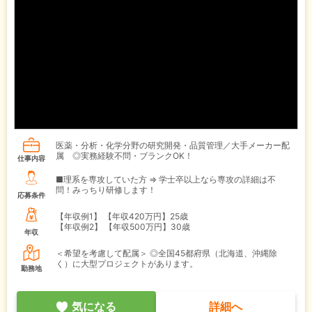
医薬・分析・化学分野の研究開発・品質管理／大手メーカー配
属 ◎実務経験不問・ブランクOK！
仕事内容
■理系を専攻していた方 ⇒ 学士卒以上なら専攻の詳細は不
問！みっちり研修します！
応募条件
【年収例1】
【年収420万円】25歳
【年収例2】
【年収500万円】30歳
年収
＜希望を考慮して配属＞ ◎全国45都府県（北海道、沖縄除
く）に大型プロジェクトがあります。
勤務地
気になる
詳細へ