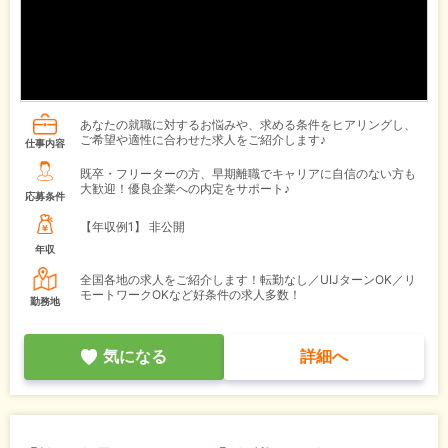
あなたの就職に対するお悩みや、求める条件をヒアリングし、
ご希望や適性に合わせた求人をご紹介します♪
仕事内容
既卒・フリーターの方、早期離職でキャリアに自信のない方も
大歓迎！優良企業への内定をサポート♪
応募条件
【年収例1】
非公開
年収
全国各地の求人をご紹介します！転勤なし／UIJターンOK／リ
モートワークOKなど好条件の求人多数！
勤務地
気になる
詳細へ