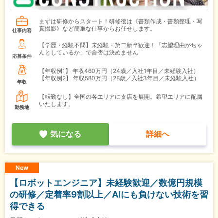
まずは研修からスタート！研修後は《書類作成・書類整理・写
真撮影》など簡単な仕事からお任せします。
仕事内容
【学歴・経験不問】未経験・第二新卒歓迎！「志望理由がちゃ
んとしているか」で合否は決めません
応募条件
【年収例1】
年収460万円（24歳／入社1年目／未経験入社）
【年収例2】
年収580万円（28歳／入社3年目／未経験入社）
年収
【転勤なし】全国の各エリアに支店を展開。希望エリアに配属
いたします。
勤務地
気になる
詳細へ
New
【ロボットエンジニア】未経験歓迎／数億円規模
の研修／定着率9割以上／AIにも負けない技術を習
得できる