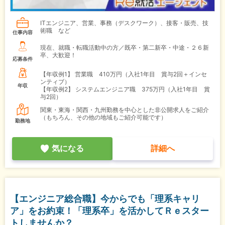
ITエンジニア、営業、事務（デスクワーク）、接客・販売、技
術職 など
仕事内容
現在、就職・転職活動中の方／既卒・第二新卒・中途・２６新
卒、大歓迎！
応募条件
【年収例1】
営業職 410万円（入社1年目 賞与2回＋インセ
ンティブ）
年収
【年収例2】
システムエンジニア職 375万円（入社1年目 賞
与2回）
関東・東海・関西・九州勤務を中心とした非公開求人をご紹介
（もちろん、その他の地域もご紹介可能です）
勤務地
気になる
詳細へ
【エンジニア総合職】今からでも「理系キャリ
ア」をお約束！「理系卒」を活かしてＲｅスター
トしませんか？