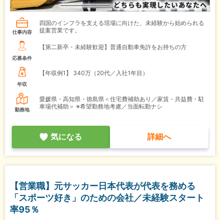
四国のインフラを支える現場に向けた、未経験から始められる
提案営業です。
仕事内容
【第二新卒・未経験歓迎】普通自動車免許をお持ちの方
応募条件
【年収例1】
340万（20代／入社1年目）
年収
愛媛県・高知県・徳島県＜住宅費補助あり／家賃・共益費・駐
車場代補助＞ ※希望勤務地考慮／当面転勤ナシ
勤務地
気になる
詳細へ
【営業職】元サッカー日本代表が代表を務める
「スポーツ好き」のための会社／未経験スタート
率95％