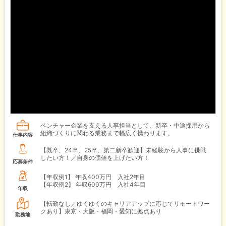
ベンチャー企業を支える人事担当として、新卒・中途採用から
組織づくりに関わる業務まで幅広く携わります。
仕事内容
【既卒、24卒、25卒、第二新卒歓迎】未経験から人事に挑戦
したい方！／自身の価値を上げたい方！
応募条件
【年収例1】
年収400万円 入社2年目
【年収例2】
年収600万円 入社4年目
年収
【転勤なし／ゆくゆくのキャリアアップに応じてリモートワー
クあり】東京・大阪・福岡・愛知に拠点あり
勤務地