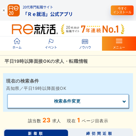
20代専門転職サイト
今すぐ
インストール
「Ｒｅ就活」公式アプリ
ホーム
イベント
ノウハウ
メニュー
平日19時以降面接OKの求人・転職情報
現在の検索条件
高知県／平日19時以降面接OK
検索条件変更
23
1
該当数
求人
現在
ページ目表示
新着順
締切間近順