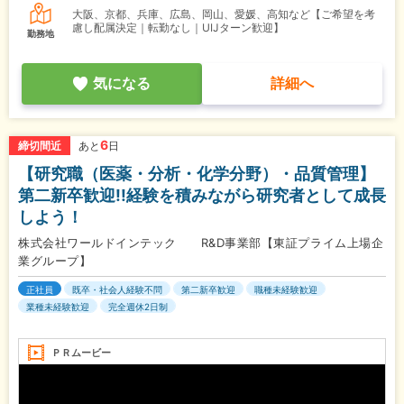
大阪、京都、兵庫、広島、岡山、愛媛、高知など【ご希望を考
慮し配属決定｜転勤なし｜UIJターン歓迎】
勤務地
気になる
詳細へ
6
締切間近
あと
日
【研究職（医薬・分析・化学分野）・品質管理】
第二新卒歓迎!!経験を積みながら研究者として成長
しよう！
株式会社ワールドインテック R&D事業部【東証プライム上場企
業グループ】
正社員
既卒・社会人経験不問
第二新卒歓迎
職種未経験歓迎
業種未経験歓迎
完全週休2日制
ＰＲムービー