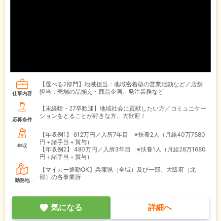
【選べる2部門】地域担当：地域密着型の営業活動など／店舗
担当：売場の品揃え・商品企画、発注業務など
仕事内容
【未経験・27卒歓迎】地域社会に貢献したい方／コミュニケー
ションをとることが好きな方、大歓迎！
応募条件
【年収例1】
612万円／入所7年目 ※扶養2人（月給40万7580
円＋諸手当＋賞与）
年収
【年収例2】
480万円／入所3年目 ※扶養1人（月給28万1680
円＋諸手当＋賞与）
【マイカー通勤OK】兵庫県（全域）及び一部、大阪府（北
部）の各事業所
勤務地
気になる
詳細へ