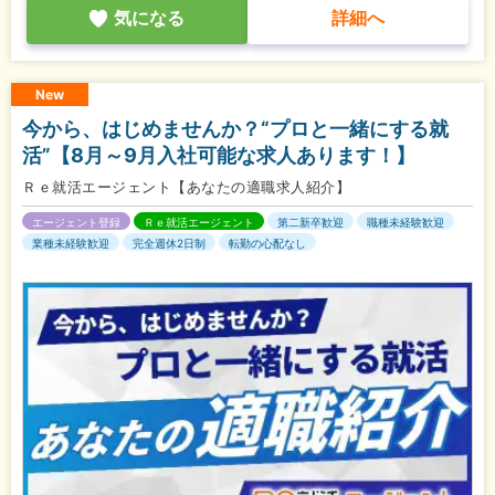
気になる
詳細へ
New
今から、はじめませんか？“プロと一緒にする就
活”【8月～9月入社可能な求人あります！】
Ｒｅ就活エージェント【あなたの適職求人紹介】
エージェント登録
Ｒｅ就活エージェント
第二新卒歓迎
職種未経験歓迎
業種未経験歓迎
完全週休2日制
転勤の心配なし