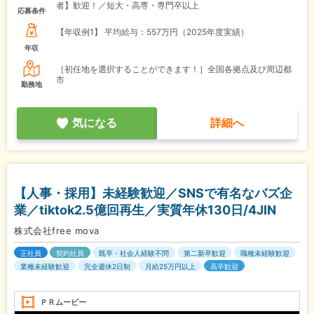
者】歓迎！／短大・高専・専門卒以上
応募条件
【年収例1】
平均給与：557万円（2025年度実績）
年収
［初任地を選択することができます！］全国各拠点及び周辺都
市
勤務地
気になる
詳細へ
【人事・採用】未経験歓迎／SNSで有名なバズ企
業／tiktok2.5億回再生／実質年休130日/4JIN
株式会社free mova
正社員
契約社員
既卒・社会人経験不問
第二新卒歓迎
職種未経験歓迎
業種未経験歓迎
完全週休2日制
月給25万円以上
高卒歓迎
ＰＲムービー