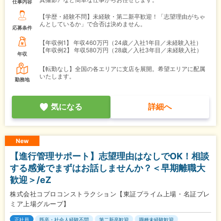
仕事内容
【学歴・経験不問】未経験・第二新卒歓迎！「志望理由がちゃ
んとしているか」で合否は決めません。
応募条件
【年収例1】
年収460万円（24歳／入社1年目／未経験入社）
【年収例2】
年収580万円（28歳／入社3年目／未経験入社）
年収
【転勤なし】全国の各エリアに支店を展開。希望エリアに配属
いたします。
勤務地
気になる
詳細へ
New
【進行管理サポート】志望理由はなしでOK！相談
する感覚でまずはお話しませんか？＜早期離職大
歓迎＞/eZ
株式会社コプロコンストラクション【東証プライム上場・名証プレ
ミア上場グループ】
正社員
既卒・社会人経験不問
第二新卒歓迎
職種未経験歓迎