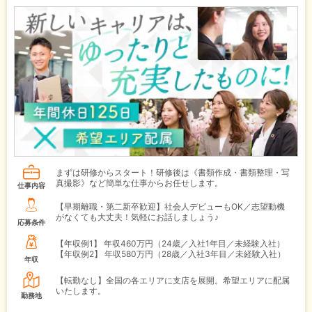
まずは研修からスタート！研修後は《書類作成・書類整理・写
真撮影》など簡単な仕事からお任せします。
仕事内容
【早期離職・第二新卒歓迎】社会人デビューもOK／志望動機
がなくても大丈夫！気軽にお話しましょう♪
応募条件
【年収例1】
年収460万円（24歳／入社1年目／未経験入社）
【年収例2】
年収580万円（28歳／入社3年目／未経験入社）
年収
【転勤なし】全国の各エリアに支店を展開。希望エリアに配属
いたします。
勤務地