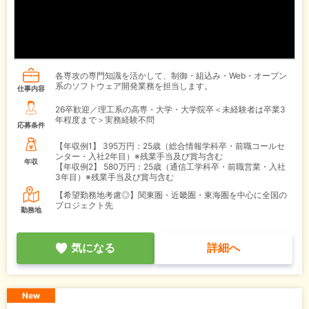
各専攻の専門知識を活かして、制御・組込み・Web・オープン
系のソフトウェア開発業務を担当します。
仕事内容
26卒歓迎／理工系の高専・大学・大学院卒＜未経験者は卒業3
年程度まで＞実務経験不問
応募条件
【年収例1】
395万円：25歳（総合情報学科卒・前職コールセ
ンター・入社2年目）※残業手当及び賞与含む
年収
【年収例2】
580万円：25歳（通信工学科卒・前職営業・入社
3年目）※残業手当及び賞与含む
【希望勤務地考慮◎】関東圏・近畿圏・東海圏を中心に全国の
プロジェクト先
勤務地
気になる
詳細へ
New