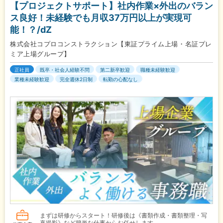
【プロジェクトサポート】社内作業×外出のバラン
ス良好！未経験でも月収37万円以上が実現可
能！？/dZ
株式会社コプロコンストラクション【東証プライム上場・名証プレ
ミア上場グループ】
正社員
既卒・社会人経験不問
第二新卒歓迎
職種未経験歓迎
業種未経験歓迎
完全週休2日制
転勤の心配なし
まずは研修からスタート！研修後は《書類作成・書類整理・写
真撮影》など簡単な仕事からお任せします。