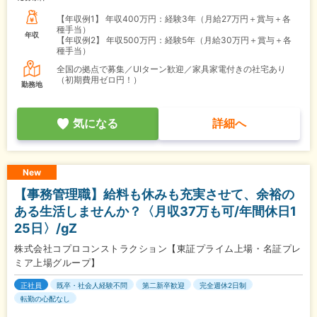
【年収例1】
年収400万円：経験3年（月給27万円＋賞与＋各
種手当）
年収
【年収例2】
年収500万円：経験5年（月給30万円＋賞与＋各
種手当）
全国の拠点で募集／UIターン歓迎／家具家電付きの社宅あり
（初期費用ゼロ円！）
勤務地
気になる
詳細へ
New
【事務管理職】給料も休みも充実させて、余裕の
ある生活しませんか？〈月収37万も可/年間休日1
25日〉/gZ
株式会社コプロコンストラクション【東証プライム上場・名証プレ
ミア上場グループ】
正社員
既卒・社会人経験不問
第二新卒歓迎
完全週休2日制
転勤の心配なし