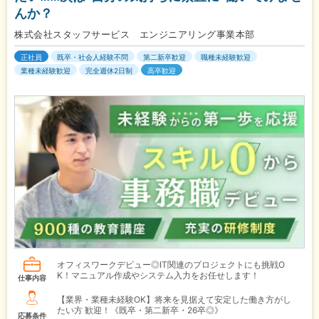
んか？
株式会社スタッフサービス エンジニアリング事業本部
正社員
既卒・社会人経験不問
第二新卒歓迎
職種未経験歓迎
業種未経験歓迎
完全週休2日制
高卒歓迎
オフィスワークデビュー◎IT関連のプロジェクトにも挑戦O
K！マニュアル作成やシステム入力をお任せします！
仕事内容
【業界・業種未経験OK】将来を見据えて安定した働き方がし
たい方 歓迎！《既卒・第二新卒・26卒◎》
応募条件