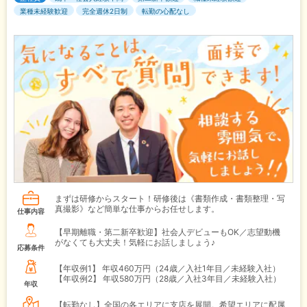
業種未経験歓迎
完全週休2日制
転勤の心配なし
まずは研修からスタート！研修後は《書類作成・書類整理・写
真撮影》など簡単な仕事からお任せします。
仕事内容
【早期離職・第二新卒歓迎】社会人デビューもOK／志望動機
がなくても大丈夫！気軽にお話しましょう♪
応募条件
【年収例1】
年収460万円（24歳／入社1年目／未経験入社）
【年収例2】
年収580万円（28歳／入社3年目／未経験入社）
年収
【転勤なし】全国の各エリアに支店を展開。希望エリアに配属