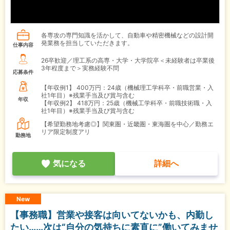
各専攻の専門知識を活かして、自動車や精密機械などの設計開
発業務を担当していただきます。
仕事内容
26卒歓迎／理工系の高専・大学・大学院卒＜未経験者は卒業後
3年程度まで＞実務経験不問
応募条件
【年収例1】
400万円：24歳（機械理工学科卒・前職営業・入
社1年目）※残業手当及び賞与含む
年収
【年収例2】
418万円：25歳（機械工学科卒・前職技術職・入
社1年目）※残業手当及び賞与含む
【希望勤務地考慮◎】関東圏・近畿圏・東海圏を中心／勤務エ
リア限定制度アリ
勤務地
気になる
詳細へ
New
【事務職】営業や接客は向いてないかも、内勤し
たい……次は“自分の気持ちに素直に”働いてみませ