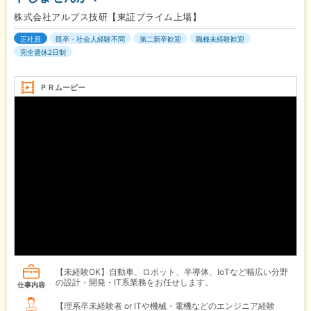
株式会社アルプス技研【東証プライム上場】
正社員
既卒・社会人経験不問
第二新卒歓迎
職種未経験歓迎
完全週休2日制
ＰＲムービー
【未経験OK】自動車、ロボット、半導体、IoTなど幅広い分野
の設計・開発・IT系業務をお任せします。
仕事内容
【理系卒未経験者 or ITや機械・電機などのエンジニア経験