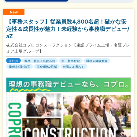
New
【事務スタッフ】従業員数4,800名超！確かな安
定性＆成長性が魅力！未経験から事務職デビュー/
aZ
株式会社コプロコンストラクション【東証プライム上場・名証プレ
ミア上場グループ】
正社員
既卒・社会人経験不問
第二新卒歓迎
職種未経験歓迎
業種未経験歓迎
完全週休2日制
転勤の心配なし