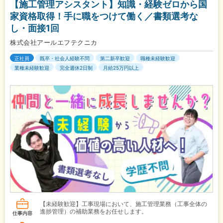
【施工管理アシスタント】知識・経験ゼロから国
家資格取得！手に職をつけて働く／書類選考な
し・面接1回
株式会社アールエフテクニカ
正社員
既卒・社会人経験不問
第二新卒歓迎
職種未経験歓迎
業種未経験歓迎
完全週休2日制
月給25万円以上
【未経験歓迎】工事現場において、施工管理業務（工事全体の
進捗管理）の補助業務をお任せします。
仕事内容