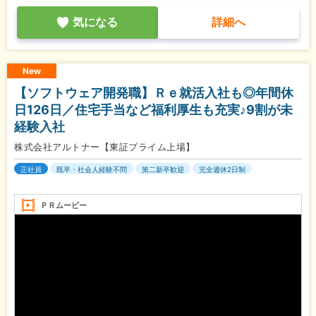
気になる
詳細へ
New
【ソフトウェア開発職】Ｒｅ就活入社も◎年間休
日126日／住宅手当など福利厚生も充実♪9割が未
経験入社
株式会社アルトナー【東証プライム上場】
正社員
既卒・社会人経験不問
第二新卒歓迎
完全週休2日制
ＰＲムービー