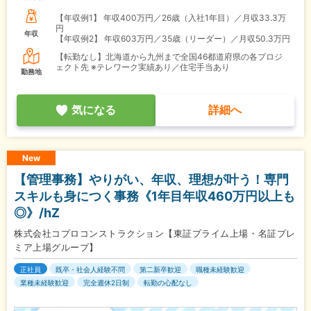
【年収例1】
年収400万円／26歳（入社1年目）／月収33.3万
円
年収
【年収例2】
年収603万円／35歳（リーダー）／月収50.3万円
【転勤なし】北海道から九州まで全国46都道府県の各プロジ
ェクト先 ※テレワーク実績あり／住宅手当あり
勤務地
気になる
詳細へ
New
【管理事務】やりがい、年収、理想が叶う！専門
スキルも身につく事務《1年目年収460万円以上も
◎》/hZ
株式会社コプロコンストラクション【東証プライム上場・名証プレ
ミア上場グループ】
正社員
既卒・社会人経験不問
第二新卒歓迎
職種未経験歓迎
業種未経験歓迎
完全週休2日制
転勤の心配なし