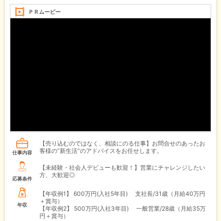
ＰＲムービー
【売り込むのではなく、相談にのる仕事】お問合せのあったお
客様の”新生活”のアドバイスをお任せします。
仕事内容
【未経験・社会人デビューも歓迎！】営業にチャレンジしたい
方、大歓迎◎
応募条件
【年収例1】
600万円(入社5年目) 支社長/31歳（月給40万円
＋賞与）
年収
【年収例2】
500万円(入社3年目) 一般営業/28歳（月給35万
円＋賞与）