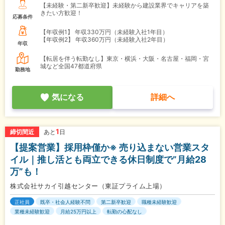
【未経験・第二新卒歓迎】未経験から建設業界でキャリアを築
きたい方歓迎！
応募条件
【年収例1】
年収330万円（未経験入社1年目）
【年収例2】
年収360万円（未経験入社2年目）
年収
【転居を伴う転勤なし】東京・横浜・大阪・名古屋・福岡・宮
城など全国47都道府県
勤務地
気になる
詳細へ
1
締切間近
あと
日
【提案営業】採用枠僅か※ 売り込まない営業スタ
イル｜推し活とも両立できる休日制度で”月給28
万”も！
株式会社サカイ引越センター（東証プライム上場）
正社員
既卒・社会人経験不問
第二新卒歓迎
職種未経験歓迎
業種未経験歓迎
月給25万円以上
転勤の心配なし