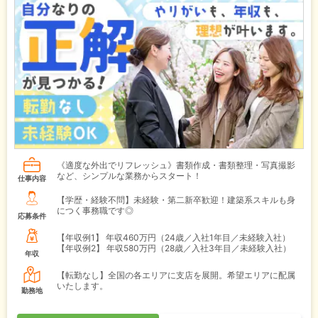
《適度な外出でリフレッシュ》書類作成・書類整理・写真撮影
など、シンプルな業務からスタート！
仕事内容
【学歴・経験不問】未経験・第二新卒歓迎！建築系スキルも身
につく事務職です◎
応募条件
【年収例1】
年収460万円（24歳／入社1年目／未経験入社）
【年収例2】
年収580万円（28歳／入社3年目／未経験入社）
年収
【転勤なし】全国の各エリアに支店を展開。希望エリアに配属
いたします。
勤務地