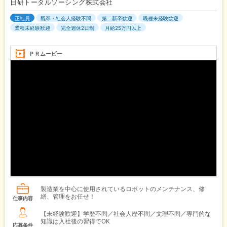
日研トータルソーシング株式会社
正社員
既卒・社会人経験不問
第二新卒歓迎
職種未経験歓迎
業種未経験歓迎
完全週休2日制
月給25万円以上
ＰＲムービー
製造業を中心に使用されているロボットのメンテナンス、修
繕、管理をお任せ！
仕事内容
【未経験歓迎】学歴不問／社会人歴不問／文理不問／専門的な
知識は入社後の習得でOK
応募条件