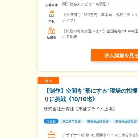
問】社会人デビューも歓迎！
応募条件
【年収例1】
610万円（基本給＋各種手当＋
ティブ）
年収
【転勤の有無が選べます】全国各地のLAVA
にて勤務
勤務地
求人詳細を見
New
【制作】空間を“形にする”現場の指
りに挑戦《10/16迄》
株式会社丹青社【東証プライム上場】
正社員
第二新卒歓迎
職種未経験歓迎
業種未経験歓迎
デザイナーが描いた図面やパースに命を吹き