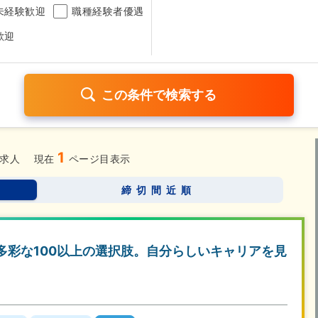
未経験歓迎
職種経験者優遇
歓迎
1
日120日以上
残業少なめ（1日1時間以内）
月給25万円以
求人
現在
ページ目表示
考なし
締切間近順
さらに詳しく検索したい方はこちら➤
…多彩な100以上の選択肢。自分らしいキャリアを見