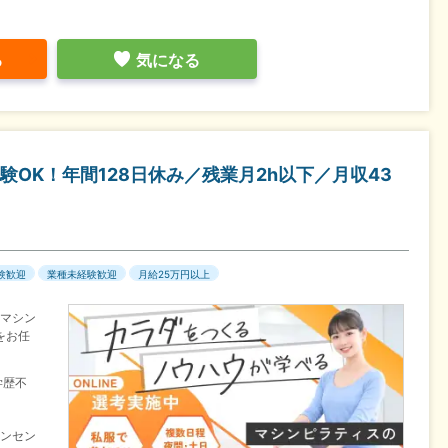
る
気になる
OK！年間128日休み／残業月2h以下／月収43
験歓迎
業種未経験歓迎
月給25万円以上
のマシン
をお任
学歴不
インセン