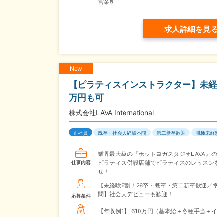
営業所
求人詳細を見
New
【ピラティスインストラクター】未経験
万円も可
株式会社LAVA International
正社員
既卒・社会人経験不問
第二新卒歓迎
職種未経
業界最大級の『ホットヨガスタジオLAVA』
ピラティス併設店舗でピラティスのレッスン
仕事内容
せ！
【未経験9割！26卒・既卒・第二新卒歓迎／
問】社会人デビューも歓迎！
応募条件
【年収例1】
610万円（基本給＋各種手当＋