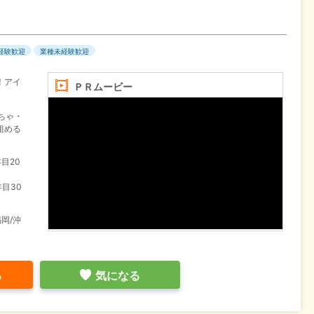
経験歓迎
業種未経験歓迎
！アイ
ＰＲムービー
ちゃ・
組める
目20
目30
福岡/沖
る
気になる