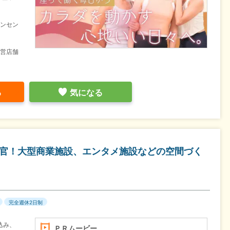
インセン
運営店舗
る
気になる
揮官！大型商業施設、エンタメ施設などの空間づく
完全週休2日制
込み、
ＰＲムービー