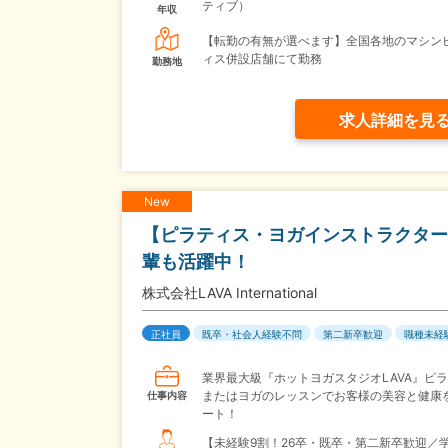
ティブ）
年収
【転勤の有無が選べます】全国各地のマシン
ィス併設店舗にて勤務
勤務地
求人詳細を見
New
【ピラティス・ヨガインストラクター
輩も活躍中！
株式会社LAVA International
正社員
既卒・社会人経験不問
第二新卒歓迎
職種未経
業界最大級『ホットヨガスタジオLAVA』ピ
またはヨガのレッスンでお客様の美容と健康
仕事内容
ート！
【未経験9割！26卒・既卒・第二新卒歓迎／