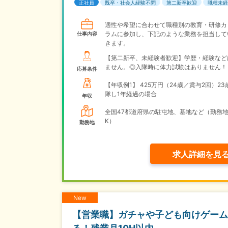
正社員
既卒・社会人経験不問
第二新卒歓迎
職種未経
適性や希望に合わせて職種別の教育・研修カ
ラムに参加し、下記のような業務を担当して
仕事内容
きます。
【第二新卒、未経験者歓迎】学歴・経験など
ません。◎入隊時に体力試験はありません！
応募条件
【年収例1】
425万円（24歳／賞与2回）23
隊し1年経過の場合
年収
全国47都道府県の駐屯地、基地など（勤務地
K）
勤務地
求人詳細を見
New
【営業職】ガチャや子ども向けゲーム