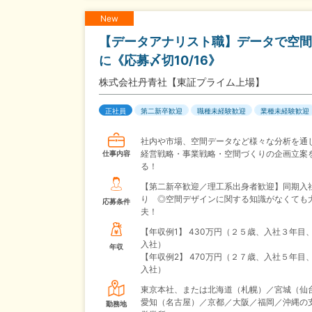
New
【データアナリスト職】データで空間
に《応募〆切10/16》
株式会社丹青社【東証プライム上場】
正社員
第二新卒歓迎
職種未経験歓迎
業種未経験歓迎
社内や市場、空間データなど様々な分析を通
経営戦略・事業戦略・空間づくりの企画立案
仕事内容
る！
【第二新卒歓迎／理工系出身者歓迎】同期入
り ◎空間デザインに関する知識がなくても
応募条件
夫！
【年収例1】
430万円（２５歳、入社３年目
入社）
年収
【年収例2】
470万円（２７歳、入社５年目
入社）
東京本社、または北海道（札幌）／宮城（仙
愛知（名古屋）／京都／大阪／福岡／沖縄の
勤務地