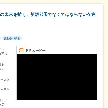
の未来を描く。新規部署でなくてはならない存在
完全週休2日制
じて、
ＰＲムービー
を支え
社あ
大丈
、未経験
、未経験
台）／
支店・