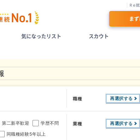
Ｒｅ就
まず
気になったリスト
スカウト
報
再選択する
職種
第二新卒歓迎
学歴不問
再選択する
業種
同職種経験5年以上