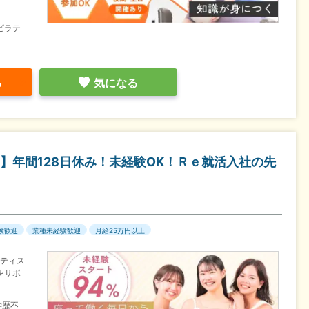
ピラテ
る
気になる
】年間128日休み！未経験OK！Ｒｅ就活入社の先
験歓迎
業種未経験歓迎
月給25万円以上
ラティス
をサポ
学歴不