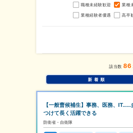
職種未経験歓迎
業種
業種経験者優遇
高卒
年収
86
完全週休2日制
年間休
こだわり
該当数
条件
土日面接OK
書類選
新着順
【一般曹候補生】事務、医務、IT…
つけて長く活躍できる
防衛省・自衛隊