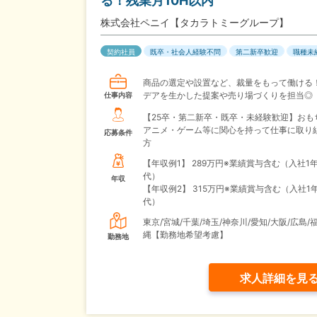
る！残業月10H以内
株式会社ペニイ【タカラトミーグループ】
契約社員
既卒・社会人経験不問
第二新卒歓迎
職種未
商品の選定や設置など、裁量をもって働ける
デアを生かした提案や売り場づくりを担当◎
仕事内容
【25卒・第二新卒・既卒・未経験歓迎】おも
アニメ・ゲーム等に関心を持って仕事に取り
応募条件
方
【年収例1】
289万円※業績賞与含む（入社1年
代）
年収
【年収例2】
315万円※業績賞与含む（入社1年
代）
東京/宮城/千葉/埼玉/神奈川/愛知/大阪/広島/
縄【勤務地希望考慮】
勤務地
求人詳細を見