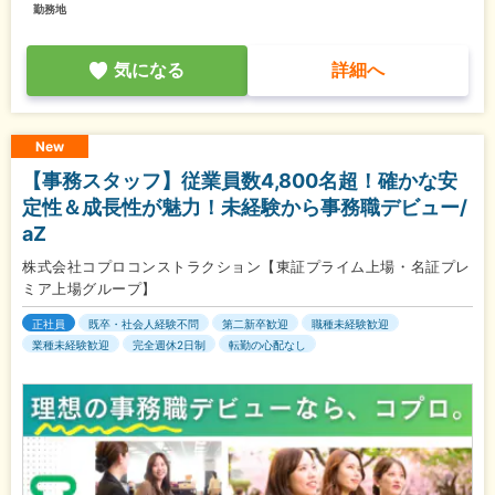
勤務地
気になる
詳細へ
New
【事務スタッフ】従業員数4,800名超！確かな安
定性＆成長性が魅力！未経験から事務職デビュー/
aZ
株式会社コプロコンストラクション【東証プライム上場・名証プレ
ミア上場グループ】
正社員
既卒・社会人経験不問
第二新卒歓迎
職種未経験歓迎
業種未経験歓迎
完全週休2日制
転勤の心配なし