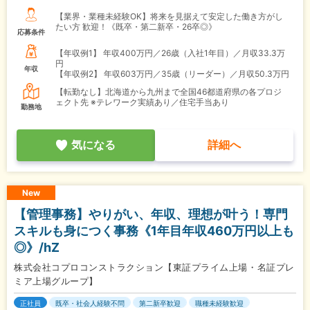
【業界・業種未経験OK】将来を見据えて安定した働き方がし
たい方 歓迎！《既卒・第二新卒・26卒◎》
応募条件
【年収例1】
年収400万円／26歳（入社1年目）／月収33.3万
円
年収
【年収例2】
年収603万円／35歳（リーダー）／月収50.3万円
【転勤なし】北海道から九州まで全国46都道府県の各プロジ
ェクト先 ※テレワーク実績あり／住宅手当あり
勤務地
気になる
詳細へ
New
【管理事務】やりがい、年収、理想が叶う！専門
スキルも身につく事務《1年目年収460万円以上も
◎》/hZ
株式会社コプロコンストラクション【東証プライム上場・名証プレ
ミア上場グループ】
正社員
既卒・社会人経験不問
第二新卒歓迎
職種未経験歓迎