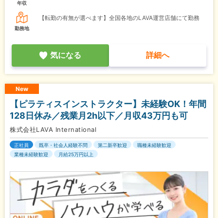
年収
【転勤の有無が選べます】全国各地のLAVA運営店舗にて勤務
勤務地
気になる
詳細へ
New
【ピラティスインストラクター】未経験OK！年間
128日休み／残業月2h以下／月収43万円も可
株式会社LAVA International
正社員
既卒・社会人経験不問
第二新卒歓迎
職種未経験歓迎
業種未経験歓迎
月給25万円以上