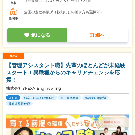
【年収例2】
420万円／入社2年目・29歳
年収
全国の当社事業所（転勤なしの働き方も選択可）
勤務地
気になる
詳細へ
New
【管理アシスタント職】先輩のほとんどが未経験
スタート！異職種からのキャリアチェンジを応
援！
株式会社BREXA Engineering
正社員
既卒・社会人経験不問
第二新卒歓迎
職種未経験歓迎
業種未経験歓迎