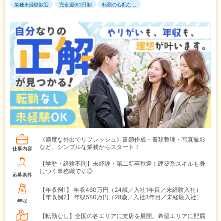
業種未経験歓迎
完全週休2日制
転勤の心配なし
《適度な外出でリフレッシュ》書類作成・書類整理・写真撮影
など、シンプルな業務からスタート！
仕事内容
【学歴・経験不問】未経験・第二新卒歓迎！建築系スキルも身
につく事務職です◎
応募条件
【年収例1】
年収460万円（24歳／入社1年目／未経験入社）
【年収例2】
年収580万円（28歳／入社3年目／未経験入社）
年収
【転勤なし】全国の各エリアに支店を展開。希望エリアに配属