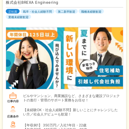
株式会社BREXA Engineering
正社員
既卒・社会人経験不問
第二新卒歓迎
職種未経験歓迎
業種未経験歓迎
ビルやマンション、商業施設など、さまざまな建設プロジェク
トの進行・管理のサポート業務をお任せ！
仕事内容
【未経験OK・社会人経験不問】新しいことにチャレンジした
い方／社会人デビューも歓迎！
応募条件
【年収例1】
350万円／入社1年目・22歳