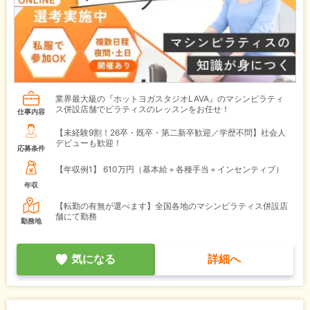
業界最大級の『ホットヨガスタジオLAVA』のマシンピラティ
ス併設店舗でピラティスのレッスンをお任せ！
仕事内容
【未経験9割！26卒・既卒・第二新卒歓迎／学歴不問】社会人
デビューも歓迎！
応募条件
【年収例1】
610万円（基本給＋各種手当＋インセンティブ）
年収
【転勤の有無が選べます】全国各地のマシンピラティス併設店
舗にて勤務
勤務地
気になる
詳細へ