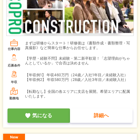
まずは研修からスタート！研修後は《書類作成・書類整理・写
真撮影》など簡単な仕事からお任せします。
仕事内容
【学歴・経験不問】未経験・第二新卒歓迎！「志望理由がちゃ
んとしているか」で合否は決めません
応募条件
【年収例1】
年収460万円（24歳／入社1年目／未経験入社）
【年収例2】
年収580万円（28歳／入社3年目／未経験入社）
年収
【転勤なし】全国の各エリアに支店を展開。希望エリアに配属
いたします。
勤務地
気になる
詳細へ
New