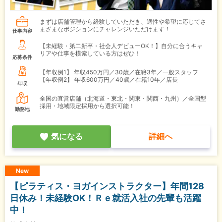
まずは店舗管理から経験していただき、適性や希望に応じてさ
まざまなポジションにチャレンジいただけます！
仕事内容
【未経験・第二新卒・社会人デビューOK！】自分に合うキャ
リアや仕事を模索している方はぜひ！
応募条件
【年収例1】
年収450万円／30歳／在籍3年／一般スタッフ
【年収例2】
年収600万円／40歳／在籍10年／店長
年収
全国の直営店舗（北海道・東北・関東・関西・九州）／全国型
採用・地域限定採用から選択可能！
勤務地
気になる
詳細へ
New
【ピラティス・ヨガインストラクター】年間128
日休み！未経験OK！Ｒｅ就活入社の先輩も活躍
中！