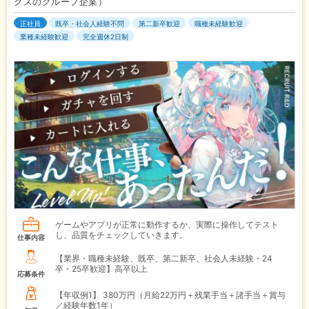
グスのグループ企業）
正社員
既卒・社会人経験不問
第二新卒歓迎
職種未経験歓迎
業種未経験歓迎
完全週休2日制
ゲームやアプリが正常に動作するか、実際に操作してテスト
し、品質をチェックしていきます。
仕事内容
【業界・職種未経験、既卒、第二新卒、社会人未経験・24
卒・25卒歓迎】高卒以上
応募条件
【年収例1】
380万円（月給22万円＋残業手当＋諸手当＋賞与
／経験年数1年）