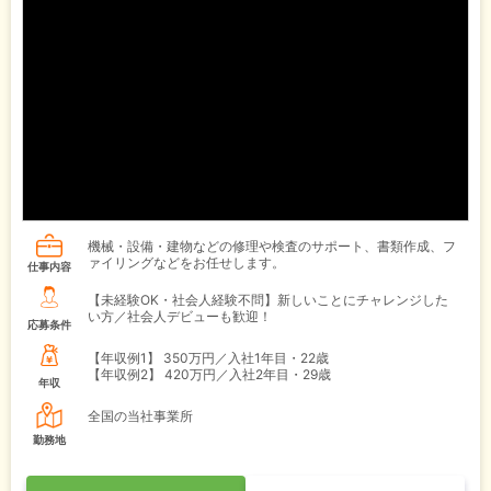
機械・設備・建物などの修理や検査のサポート、書類作成、フ
ァイリングなどをお任せします。
仕事内容
【未経験OK・社会人経験不問】新しいことにチャレンジした
い方／社会人デビューも歓迎！
応募条件
【年収例1】
350万円／入社1年目・22歳
【年収例2】
420万円／入社2年目・29歳
年収
全国の当社事業所
勤務地