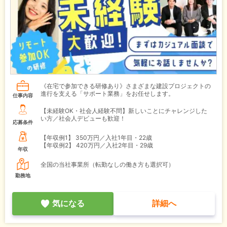
《在宅で参加できる研修あり》さまざまな建設プロジェクトの
進行を支える「サポート業務」をお任せします。
仕事内容
【未経験OK・社会人経験不問】新しいことにチャレンジした
い方／社会人デビューも歓迎！
応募条件
【年収例1】
350万円／入社1年目・22歳
【年収例2】
420万円／入社2年目・29歳
年収
全国の当社事業所（転勤なしの働き方も選択可）
勤務地
気になる
詳細へ