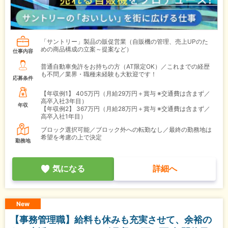
「サントリー」製品の販促営業（自販機の管理、売上UPのた
めの商品構成の立案～提案など）
仕事内容
普通自動車免許をお持ちの方（AT限定OK）／これまでの経歴
も不問／業界・職種未経験も大歓迎です！
応募条件
【年収例1】
405万円（月給29万円＋賞与 ※交通費は含まず／
高卒入社3年目）
年収
【年収例2】
367万円（月給28万円＋賞与 ※交通費は含まず／
高卒入社1年目）
ブロック選択可能／ブロック外への転勤なし／最終の勤務地は
希望を考慮の上で決定
勤務地
気になる
詳細へ
New
【事務管理職】給料も休みも充実させて、余裕の