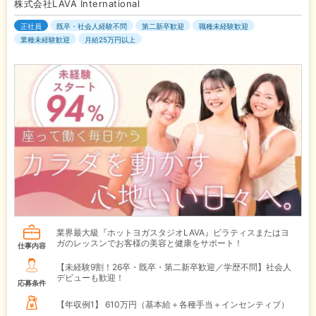
株式会社LAVA International
正社員
既卒・社会人経験不問
第二新卒歓迎
職種未経験歓迎
業種未経験歓迎
月給25万円以上
業界最大級『ホットヨガスタジオLAVA』ピラティスまたはヨ
ガのレッスンでお客様の美容と健康をサポート！
仕事内容
【未経験9割！26卒・既卒・第二新卒歓迎／学歴不問】社会人
デビューも歓迎！
応募条件
【年収例1】
610万円（基本給＋各種手当＋インセンティブ）