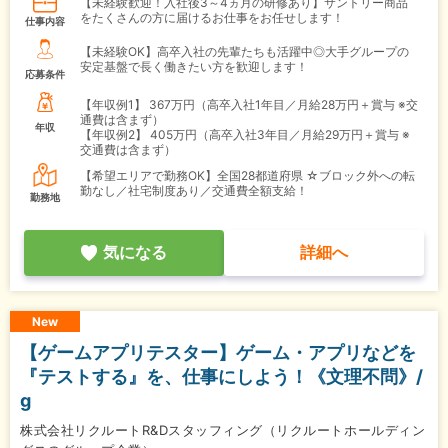
【未経験歓迎！入社後3～4ヵ月の研修あり】サントリー商品
をたくさんの方に届けるお仕事をお任せします！
仕事内容
【未経験OK】高卒入社の先輩たちも活躍中◎大手グループの
安定基盤で長く働きたい方を歓迎します！
応募条件
【年収例1】
367万円（高卒入社1年目／月給28万円＋賞与 ※交
通費は含まず）
年収
【年収例2】
405万円（高卒入社3年目／月給29万円＋賞与 ※
交通費は含まず）
【希望エリアで勤務OK】全国28都道府県 ☆ブロック外への転
勤なし／社宅制度あり／交通費全額支給！
勤務地
気になる
詳細へ
New
【ゲームアプリテスター】ゲーム・アプリなどを
『テストする』を、仕事にしよう！《文理不問》/
g
株式会社リクルートR&Dスタッフィング（リクルートホールディン