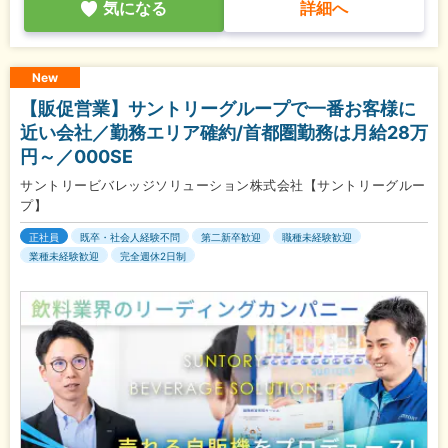
気になる
詳細へ
New
【販促営業】サントリーグループで一番お客様に
近い会社／勤務エリア確約/首都圏勤務は月給28万
円～／000SE
サントリービバレッジソリューション株式会社【サントリーグルー
プ】
正社員
既卒・社会人経験不問
第二新卒歓迎
職種未経験歓迎
業種未経験歓迎
完全週休2日制