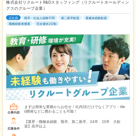
株式会社リクルートR&Dスタッフィング（リクルートホールディン
グスのグループ企業）
正社員
既卒・社会人経験不問
第二新卒歓迎
業種未経験歓迎
職種経験者優遇
完全週休2日制
まずは簡単な業務からお任せ！社内SEだけでなくアプリ・We
b開発などに携わることも可能！
仕事内容
【業界・職種未経験、既卒、第二新卒、24卒、25卒 大歓
迎】高卒以上
応募条件