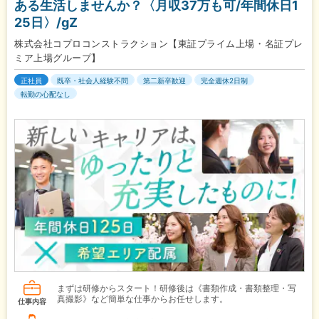
ある生活しませんか？〈月収37万も可/年間休日1
25日〉/gZ
株式会社コプロコンストラクション【東証プライム上場・名証プレ
ミア上場グループ】
正社員
既卒・社会人経験不問
第二新卒歓迎
完全週休2日制
転勤の心配なし
まずは研修からスタート！研修後は《書類作成・書類整理・写
真撮影》など簡単な仕事からお任せします。
仕事内容