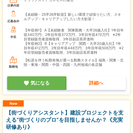
仕事内容
【未経験・25卒26卒歓迎】新しい環境で頑張りたい方、スキ
ルアップ・キャリアアップしたい方大歓迎！
応募条件
【年収例1】
A【未経験者 関東勤務・大卒26歳入社】1年目年
収340万円、2年目年収372万円、3年目年収470万円 ※2年
年収
目登録販売者資格取得、3年目副店長昇進時
【年収例2】
R【キャリアアップ 関西・大卒30歳入社】1年
目年収412万円、2年目年収448万円、3年目年収506万円 ※2
年目登録販売者資格取得、3年目副店長昇進時
【転居を伴う転勤有無が選べる勤務スタイル】福島・関東・北
陸・東海・関西・中国・四国・九州地域の各店舗
勤務地
気になる
詳細へ
New
【街づくりアシスタント】建設プロジェクトを支
える“街づくりのプロ”を目指しませんか？《充実
研修あり》