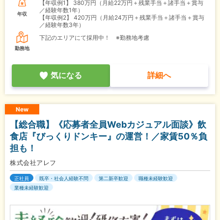
【年収例1】
380万円（月給22万円＋残業手当＋諸手当＋賞与
／経験年数1年）
年収
【年収例2】
420万円（月給24万円＋残業手当＋諸手当＋賞与
／経験年数3年）
下記のエリアにて採用中！ ※勤務地考慮
勤務地
気になる
詳細へ
New
【総合職】《応募者全員Webカジュアル面談》飲
食店『びっくりドンキー』の運営！／家賃50％負
担も！
株式会社アレフ
正社員
既卒・社会人経験不問
第二新卒歓迎
職種未経験歓迎
業種未経験歓迎