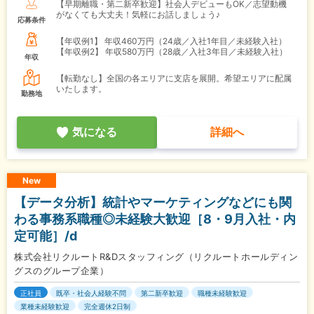
【早期離職・第二新卒歓迎】社会人デビューもOK／志望動機
がなくても大丈夫！気軽にお話しましょう♪
応募条件
【年収例1】
年収460万円（24歳／入社1年目／未経験入社）
【年収例2】
年収580万円（28歳／入社3年目／未経験入社）
年収
【転勤なし】全国の各エリアに支店を展開。希望エリアに配属
いたします。
勤務地
気になる
詳細へ
New
【データ分析】統計やマーケティングなどにも関
わる事務系職種◎未経験大歓迎［8・9月入社・内
定可能］/d
株式会社リクルートR&Dスタッフィング（リクルートホールディン
グスのグループ企業）
正社員
既卒・社会人経験不問
第二新卒歓迎
職種未経験歓迎
業種未経験歓迎
完全週休2日制