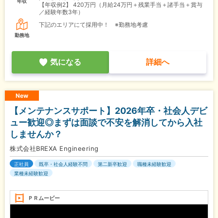
年収
【年収例2】
420万円（月給24万円＋残業手当＋諸手当＋賞与
／経験年数3年）
下記のエリアにて採用中！ ※勤務地考慮
勤務地
気になる
詳細へ
New
【メンテナンスサポート】2026年卒・社会人デビ
ュー歓迎◎まずは面談で不安を解消してから入社
しませんか？
株式会社BREXA Engineering
正社員
既卒・社会人経験不問
第二新卒歓迎
職種未経験歓迎
業種未経験歓迎
ＰＲムービー