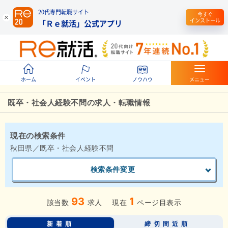
20代専門転職サイト
今すぐ
インストール
「Ｒｅ就活」公式アプリ
ホーム
イベント
ノウハウ
メニュー
既卒・社会人経験不問の求人・転職情報
現在の検索条件
秋田県／既卒・社会人経験不問
検索条件変更
93
1
該当数
求人
現在
ページ目表示
新着順
締切間近順