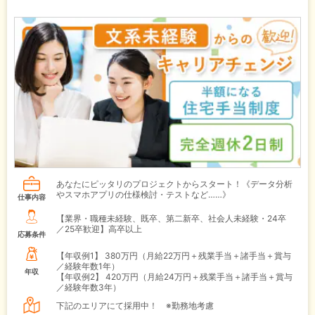
あなたにピッタリのプロジェクトからスタート！《データ分析
やスマホアプリの仕様検討・テストなど……》
仕事内容
【業界・職種未経験、既卒、第二新卒、社会人未経験・24卒
／25卒歓迎】高卒以上
応募条件
【年収例1】
380万円（月給22万円＋残業手当＋諸手当＋賞与
／経験年数1年）
年収
【年収例2】
420万円（月給24万円＋残業手当＋諸手当＋賞与
／経験年数3年）
下記のエリアにて採用中！ ※勤務地考慮