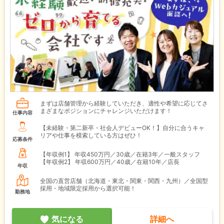
まずは店舗管理から経験していただき、適性や希望に応じてさ
まざまなポジションにチャレンジいただけます！
仕事内容
【未経験・第二新卒・社会人デビューOK！】自分に合うキャ
リアや仕事を模索している方はぜひ！
応募条件
【年収例1】
年収450万円／30歳／在籍3年／一般スタッフ
【年収例2】
年収600万円／40歳／在籍10年／店長
年収
全国の直営店舗（北海道・東北・関東・関西・九州）／全国型
採用・地域限定採用から選択可能！
勤務地
気になる
詳細へ