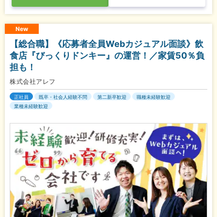
New
【総合職】《応募者全員Webカジュアル面談》飲
食店『びっくりドンキー』の運営！／家賃50％負
担も！
株式会社アレフ
正社員
既卒・社会人経験不問
第二新卒歓迎
職種未経験歓迎
業種未経験歓迎