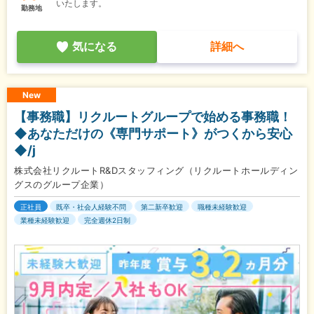
いたします。
勤務地
気になる
詳細へ
New
【事務職】リクルートグループで始める事務職！
◆あなただけの《専門サポート》がつくから安心
◆/j
株式会社リクルートR&Dスタッフィング（リクルートホールディン
グスのグループ企業）
正社員
既卒・社会人経験不問
第二新卒歓迎
職種未経験歓迎
業種未経験歓迎
完全週休2日制