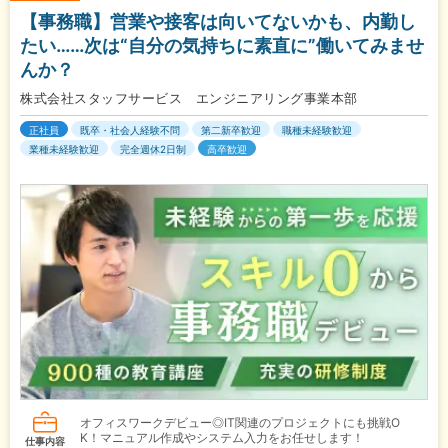
【事務職】営業や接客は向いてないかも、内勤し
たい……次は“自分の気持ちに素直に”働いてみませ
んか？
株式会社スタッフサービス エンジニアリング事業本部
正社員
既卒・社会人経験不問
第二新卒歓迎
職種未経験歓迎
業種未経験歓迎
完全週休2日制
高卒歓迎
オフィスワークデビュー◎IT関連のプロジェクトにも挑戦O
K！マニュアル作成やシステム入力をお任せします！
仕事内容