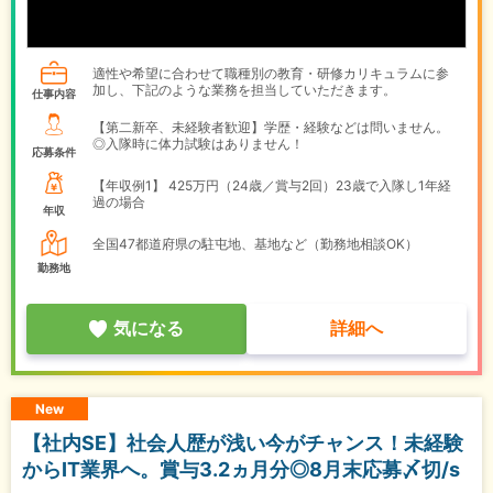
適性や希望に合わせて職種別の教育・研修カリキュラムに参
加し、下記のような業務を担当していただきます。
仕事内容
【第二新卒、未経験者歓迎】学歴・経験などは問いません。
◎入隊時に体力試験はありません！
応募条件
【年収例1】
425万円（24歳／賞与2回）23歳で入隊し1年経
過の場合
年収
全国47都道府県の駐屯地、基地など（勤務地相談OK）
勤務地
気になる
詳細へ
New
【社内SE】社会人歴が浅い今がチャンス！未経験
からIT業界へ。賞与3.2ヵ月分◎8月末応募〆切/s