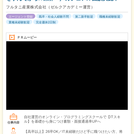
フルタニ産業株式会社（ゼルクアカデミー運営）
エージェント登録
既卒・社会人経験不問
第二新卒歓迎
職種未経験歓迎
業種未経験歓迎
完全週休2日制
ＰＲムービー
自社運営のオンライン・プログラミングスクールで【ITスキ
ル】を基礎から身につけ書類・面接通過率UPへ
仕事内容
【高卒以上】26卒OK／IT未経験だけど手に職つけたい方、将