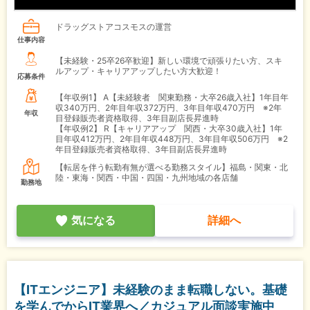
ドラッグストアコスモスの運営
仕事内容
【未経験・25卒26卒歓迎】新しい環境で頑張りたい方、スキ
ルアップ・キャリアアップしたい方大歓迎！
応募条件
【年収例1】
A【未経験者 関東勤務・大卒26歳入社】1年目年
収340万円、2年目年収372万円、3年目年収470万円 ※2年
年収
目登録販売者資格取得、3年目副店長昇進時
【年収例2】
R【キャリアアップ 関西・大卒30歳入社】1年
目年収412万円、2年目年収448万円、3年目年収506万円 ※2
年目登録販売者資格取得、3年目副店長昇進時
【転居を伴う転勤有無が選べる勤務スタイル】福島・関東・北
陸・東海・関西・中国・四国・九州地域の各店舗
勤務地
気になる
詳細へ
【ITエンジニア】未経験のまま転職しない。基礎
を学んでからIT業界へ／カジュアル面談実施中