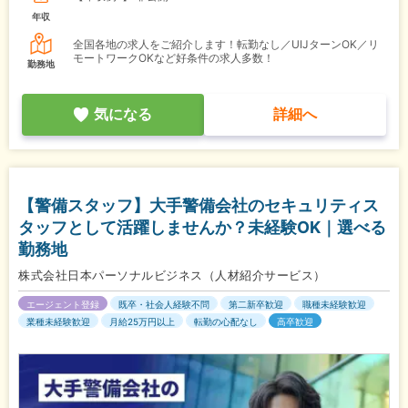
年収
全国各地の求人をご紹介します！転勤なし／UIJターンOK／リ
モートワークOKなど好条件の求人多数！
勤務地
気になる
詳細へ
【警備スタッフ】大手警備会社のセキュリティス
タッフとして活躍しませんか？未経験OK｜選べる
勤務地
株式会社日本パーソナルビジネス（人材紹介サービス）
エージェント登録
既卒・社会人経験不問
第二新卒歓迎
職種未経験歓迎
業種未経験歓迎
月給25万円以上
転勤の心配なし
高卒歓迎