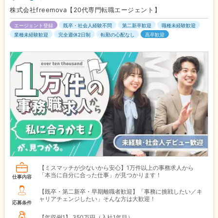
株式会社freemova【20代専門転職エージェント】
エージェント登録
既卒・社会人経験不問
第二新卒歓迎
職種未経験歓迎
業種未経験歓迎
完全週休2日制
転勤の心配なし
高卒歓迎
【ミスマッチが少ないから安心】1万件以上の事務求人から
「本当に自分に合った仕事」が見つかります！
仕事内容
【既卒・第二新卒・早期離職者歓迎】「事務に挑戦したい／キ
ャリアチェンジしたい」そんな方は大歓迎！
応募条件
【年収例1】
350万円（入社1年目）