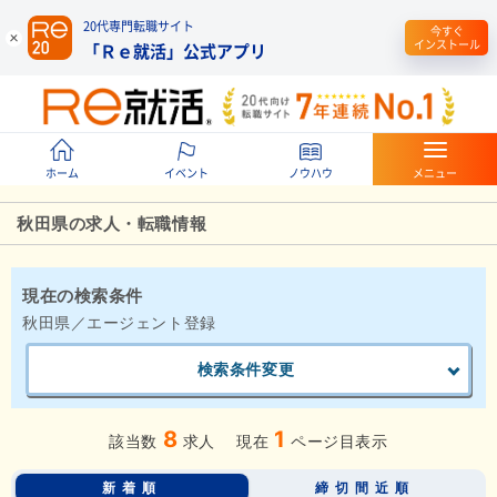
20代専門転職サイト
今すぐ
インストール
「Ｒｅ就活」公式アプリ
ホーム
イベント
ノウハウ
メニュー
秋田県の求人・転職情報
現在の検索条件
秋田県／エージェント登録
検索条件変更
8
1
該当数
求人
現在
ページ目表示
新着順
締切間近順