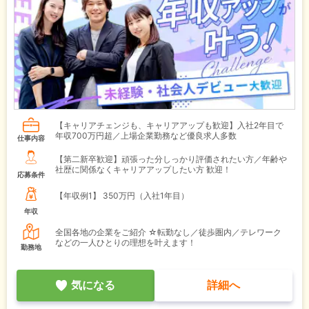
【キャリアチェンジも、キャリアアップも歓迎】入社2年目で
年収700万円超／上場企業勤務など優良求人多数
仕事内容
【第二新卒歓迎】頑張った分しっかり評価されたい方／年齢や
社歴に関係なくキャリアアップしたい方 歓迎！
応募条件
【年収例1】
350万円（入社1年目）
年収
全国各地の企業をご紹介 ☆転勤なし／徒歩圏内／テレワーク
などの一人ひとりの理想を叶えます！
勤務地
気になる
詳細へ