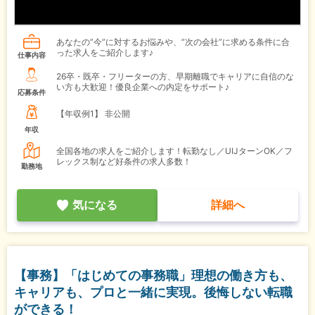
あなたの”今”に対するお悩みや、”次の会社”に求める条件に合
った求人をご紹介します♪
仕事内容
26卒・既卒・フリーターの方、早期離職でキャリアに自信のな
い方も大歓迎！優良企業への内定をサポート♪
応募条件
【年収例1】
非公開
年収
全国各地の求人をご紹介します！転勤なし／UIJターンOK／フ
レックス制など好条件の求人多数！
勤務地
気になる
詳細へ
【事務】「はじめての事務職」理想の働き方も、
キャリアも、プロと一緒に実現。後悔しない転職
ができる！