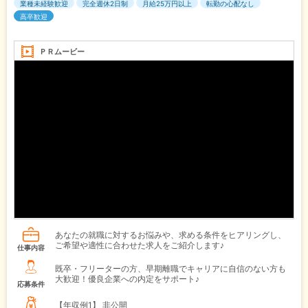
業種未経験歓迎
完全週休2日制
月給25万円以上
転勤の心配なし
高卒歓迎
ＰＲムービー
あなたの就職に対するお悩みや、求める条件をヒアリングし、
ご希望や適性に合わせた求人をご紹介します♪
仕事内容
既卒・フリーターの方、早期離職でキャリアに自信のない方も
大歓迎！優良企業への内定をサポート♪
応募条件
【年収例1】
非公開