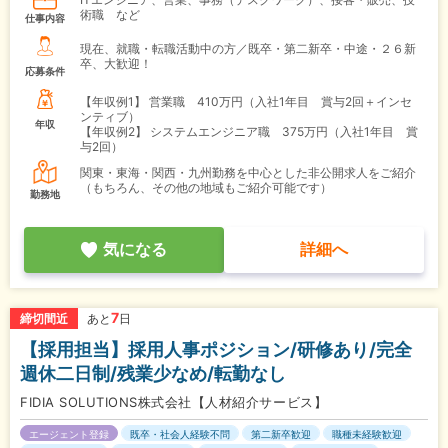
術職 など
仕事内容
現在、就職・転職活動中の方／既卒・第二新卒・中途・２６新
卒、大歓迎！
応募条件
【年収例1】
営業職 410万円（入社1年目 賞与2回＋インセ
ンティブ）
年収
【年収例2】
システムエンジニア職 375万円（入社1年目 賞
与2回）
関東・東海・関西・九州勤務を中心とした非公開求人をご紹介
（もちろん、その他の地域もご紹介可能です）
勤務地
気になる
詳細へ
7
締切間近
あと
日
【採用担当】採用人事ポジション/研修あり/完全
週休二日制/残業少なめ/転勤なし
FIDIA SOLUTIONS株式会社【人材紹介サービス】
エージェント登録
既卒・社会人経験不問
第二新卒歓迎
職種未経験歓迎