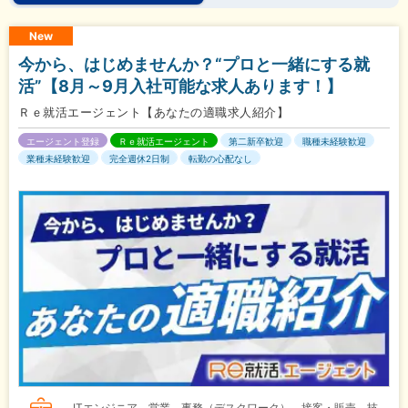
New
今から、はじめませんか？“プロと一緒にする就
活”【8月～9月入社可能な求人あります！】
Ｒｅ就活エージェント【あなたの適職求人紹介】
エージェント登録
Ｒｅ就活エージェント
第二新卒歓迎
職種未経験歓迎
業種未経験歓迎
完全週休2日制
転勤の心配なし
ITエンジニア、営業、事務（デスクワーク）、接客・販売、技