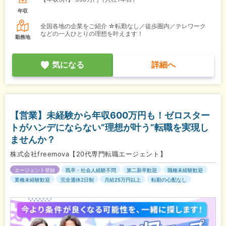
年収
全国各地の企業をご紹介 ☆転勤なし／徒歩圏内／テレワーク
などの一人ひとりの理想を叶えます！
勤務地
気になる
詳細へ
【営業】未経験から年収600万円も！ゼロスター
トがハンデにならない“理想が叶う”転職を実現し
ませんか？
株式会社freemova【20代専門転職エージェント】
エージェント登録
既卒・社会人経験不問
第二新卒歓迎
職種未経験歓迎
業種未経験歓迎
完全週休2日制
月給25万円以上
転勤の心配なし