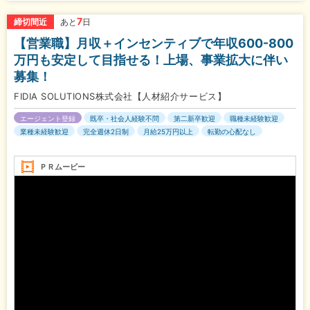
7
締切間近
あと
日
【営業職】月収＋インセンティブで年収600-800
万円も安定して目指せる！上場、事業拡大に伴い
募集！
FIDIA SOLUTIONS株式会社【人材紹介サービス】
エージェント登録
既卒・社会人経験不問
第二新卒歓迎
職種未経験歓迎
業種未経験歓迎
完全週休2日制
月給25万円以上
転勤の心配なし
ＰＲムービー