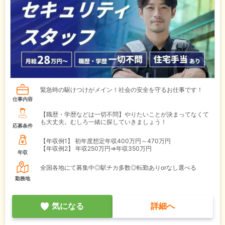
緊急時の駆けつけがメイン！社会の安全を守るお仕事です！
仕事内容
【職歴・学歴などは一切不問】やりたいことが決まってなくて
も大丈夫。むしろ一緒に探していきましょう！
応募条件
【年収例1】
初年度想定年収400万円～470万円
【年収例2】
年収250万円⇒年収350万円
年収
全国各地にて募集中◎駅チカ多数◎転勤ありorなし選べる
勤務地
気になる
詳細へ