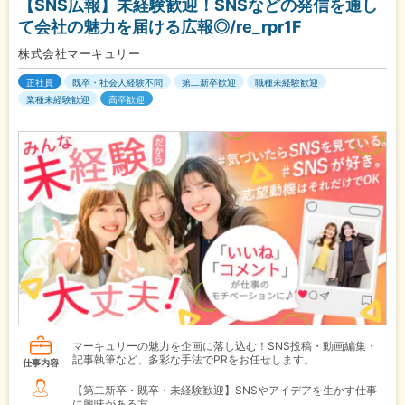
【SNS広報】未経験歓迎！SNSなどの発信を通し
て会社の魅力を届ける広報◎/re_rpr1F
株式会社マーキュリー
正社員
既卒・社会人経験不問
第二新卒歓迎
職種未経験歓迎
業種未経験歓迎
高卒歓迎
マーキュリーの魅力を企画に落し込む！SNS投稿・動画編集・
記事執筆など、多彩な手法でPRをお任せします。
仕事内容
【第二新卒・既卒・未経験歓迎】SNSやアイデアを生かす仕事
に興味がある方