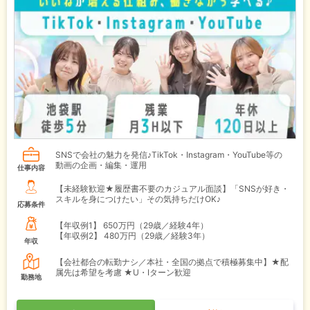
SNSで会社の魅力を発信♪TikTok・Instagram・YouTube等の
動画の企画・編集・運用
仕事内容
【未経験歓迎★履歴書不要のカジュアル面談】「SNSが好き・
スキルを身につけたい」その気持ちだけOK♪
応募条件
【年収例1】
650万円（29歳／経験4年）
【年収例2】
480万円（29歳／経験3年）
年収
【会社都合の転勤ナシ／本社・全国の拠点で積極募集中】★配
属先は希望を考慮 ★U・Iターン歓迎
勤務地