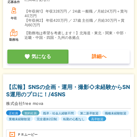
応募条件
【年収例1】
年収328万円 ／ 24歳 一般職 ／月給24万円＋賞与
40万円
年収
【年収例2】
年収420万円 ／ 27歳 主任職 ／月給30万円＋賞
与60万円
【勤務地は希望を考慮します！】北海道・東北・関東・中部・
近畿・中国・四国・九州の各拠点
勤務地
気になる
詳細へ
【広報】SNSの企画・運用・撮影◇未経験からSN
S運用のプロに！/4SNS
株式会社free mova
正社員
契約社員
既卒・社会人経験不問
第二新卒歓迎
職種未経験歓迎
業種未経験歓迎
完全週休2日制
転勤の心配なし
高卒歓迎
ＰＲムービー