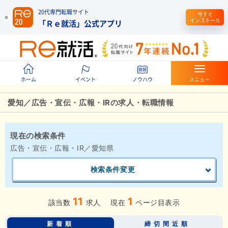
20代専門転職サイト
今すぐ
インストール
「Ｒｅ就活」公式アプリ
ホーム
イベント
ノウハウ
メニュー
愛知／広告・宣伝・広報・IRの求人・転職情報
現在の検索条件
広告・宣伝・広報・IR／愛知県
検索条件変更
11
1
該当数
求人
現在
ページ目表示
新着順
締切間近順