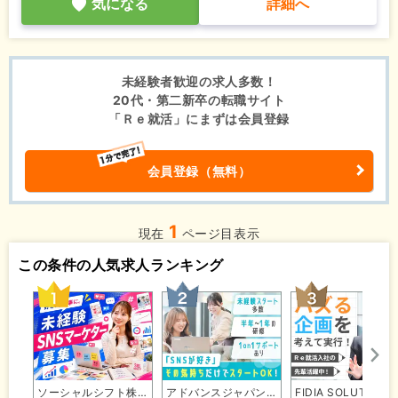
気になる
詳細へ
未経験者歓迎の求人多数！
20代・第二新卒の転職サイト
「Ｒｅ就活」にまずは会員登録
会員登録（無料）
1
現在
ページ目表示
この条件の人気求人ランキング
ソーシャルシフト株式会社（TPM上…
アドバンスジャパン株式会社
FIDIA SO