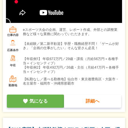
eスポーツ大会の企画、運営、レポート作成、外部との調整業
務など様々な業務に関わっていただきます。
仕事内容
【未経験／第二新卒歓迎】学歴・職務経歴不問！「ゲームが好
き」「企画の仕事がしたい」そんな皆さん必見！
応募条件
【年収例1】
年収672万円／29歳・課長（月給56万円＋各種手
当＋インセンティブ）
年収
【年収例2】
年収492万円／26歳・主任（月給41万円＋各種手
当＋インセンティブ）
【転勤なし／選べる勤務地】仙台市・東京都豊島区・大阪市・
名古屋市・福岡市・沖縄県那覇市
勤務地
気になる
詳細へ