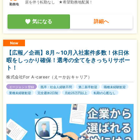
居を伴う転勤なし ★希望勤務地配属！
勤務地
気になる
詳細へ
New
【広報／企画】8月～10月入社案件多数！休日休
暇をしっかり確保！選考の全てをきっちりサポー
ト！
株式会社For A-career（えーかおキャリア）
エージェント登録
既卒・社会人経験不問
第二新卒歓迎
職種未経験歓迎
業種未経験歓迎
完全週休2日制
月給25万円以上
転勤の心配なし