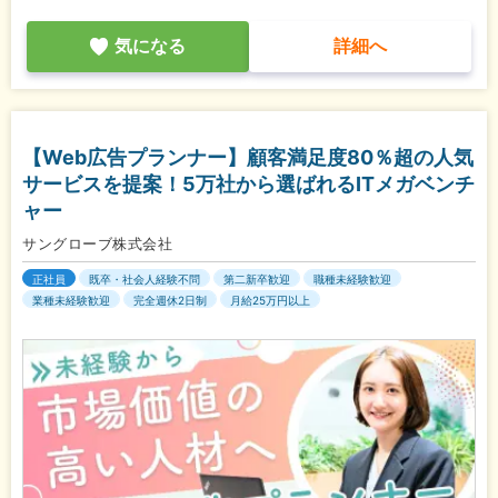
気になる
詳細へ
【Web広告プランナー】顧客満足度80％超の人気
サービスを提案！5万社から選ばれるITメガベンチ
ャー
サングローブ株式会社
正社員
既卒・社会人経験不問
第二新卒歓迎
職種未経験歓迎
業種未経験歓迎
完全週休2日制
月給25万円以上