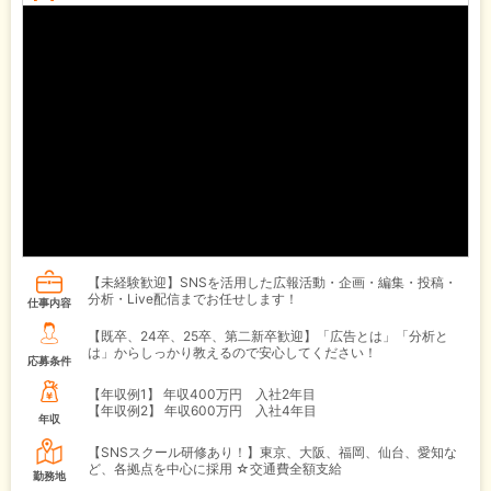
【未経験歓迎】SNSを活用した広報活動・企画・編集・投稿・
分析・Live配信までお任せします！
仕事内容
【既卒、24卒、25卒、第二新卒歓迎】「広告とは」「分析と
は」からしっかり教えるので安心してください！
応募条件
【年収例1】
年収400万円 入社2年目
【年収例2】
年収600万円 入社4年目
年収
【SNSスクール研修あり！】東京、大阪、福岡、仙台、愛知な
ど、各拠点を中心に採用 ☆交通費全額支給
勤務地