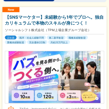
New
【SNSマーケター】未経験から1年でプロへ。独自
カリキュラムで本物のスキルが身につく！
ソーシャルシフト株式会社（TPM上場企業グループ会社）
正社員
既卒・社会人経験不問
第二新卒歓迎
職種未経験歓迎
業種未経験歓迎
完全週休2日制
月給25万円以上
TikTok・Instagramを中心に、コンテンツの企画から分析まで