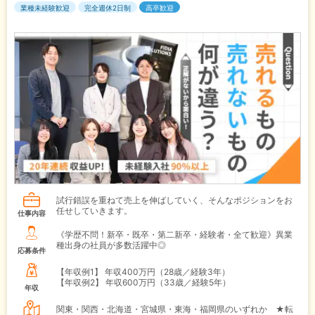
業種未経験歓迎
完全週休2日制
高卒歓迎
試行錯誤を重ねて売上を伸ばしていく、そんなポジションをお
任せしていきます。
仕事内容
《学歴不問！新卒・既卒・第二新卒・経験者・全て歓迎》異業
種出身の社員が多数活躍中◎
応募条件
【年収例1】
年収400万円（28歳／経験3年）
【年収例2】
年収600万円（33歳／経験5年）
年収
関東・関西・北海道・宮城県・東海・福岡県のいずれか ★転