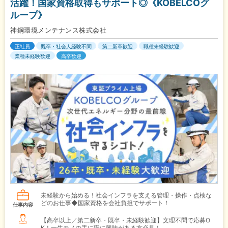
活躍！国家資格取得もサポート◎《KOBELCOグ
ループ》
神鋼環境メンテナンス株式会社
正社員
既卒・社会人経験不問
第二新卒歓迎
職種未経験歓迎
業種未経験歓迎
高卒歓迎
未経験から始める！社会インフラを支える管理・操作・点検な
どのお仕事◆国家資格を会社負担でサポート！
仕事内容
【高卒以上／第二新卒・既卒・未経験歓迎】文理不問で応募O
K！一生モノの手に職に興味がある方必見！