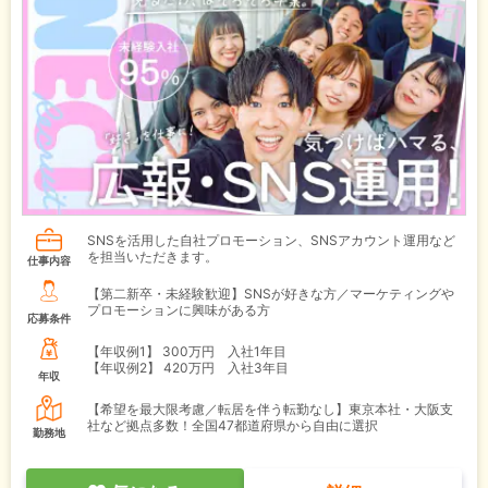
SNSを活用した自社プロモーション、SNSアカウント運用など
を担当いただきます。
仕事内容
【第二新卒・未経験歓迎】SNSが好きな方／マーケティングや
プロモーションに興味がある方
応募条件
【年収例1】
300万円 入社1年目
【年収例2】
420万円 入社3年目
年収
【希望を最大限考慮／転居を伴う転勤なし】東京本社・大阪支
社など拠点多数！全国47都道府県から自由に選択
勤務地