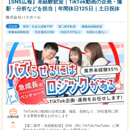
【SNS広報】未経験歓迎｜TikTok動画の企画・撮
影・分析などを担当｜年間休日125日｜土日祝休
株式会社パスポール
正社員
既卒・社会人経験不問
第二新卒歓迎
職種未経験歓迎
業種未経験歓迎
完全週休2日制
月給25万円以上
転勤の心配なし
TikTok向け動画の企画立案、撮影、投稿など、SNS運用に関
する業務全般をお任せします
仕事内容
【第二新卒・未経験歓迎】SNS（特にTikTok/YouTube）に興
味があればOK！ゼロから学べる職場です！