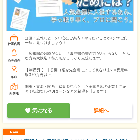
企画・広報など…を中心にご案内！やりたいことがなければ、
一緒に見つけましょう！
仕事内容
「広報職の経験がない」「履歴書の書き方がわからない」そん
な方も大歓迎！私たちがしっかり支援します。
応募条件
【年収例1】
非公開（紹介先企業によって異なります※想定年
収350万円以上）
年収
関東・東海・関西・福岡を中心とした全国各地の企業をご紹
介！転勤なしやUIターンなどの希望も叶えます！
勤務地
気になる
詳細へ
New