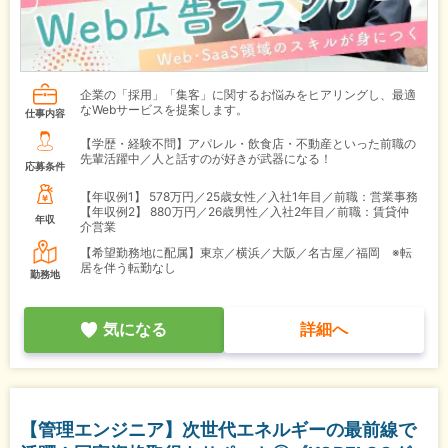
企業の「採用」「集客」に関するお悩みをヒアリングし、最適
なWebサービスを提案します。
仕事内容
【学歴・経験不問】アパレル・飲食店・不動産といった前職の
先輩活躍中／人と話すのが好きが武器になる！
応募条件
【年収例1】
578万円／25歳女性／入社1年目／前職：営業事務
【年収例2】
880万円／26歳男性／入社2年目／前職：賃貸仲
年収
介営業
【希望勤務地に配属】東京／横浜／大阪／名古屋／福岡 ※転
居を伴う転勤なし
勤務地
気になる
詳細へ
【管理エンジニア】次世代エネルギーの最前線で