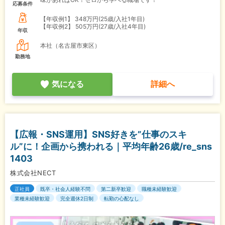
応募条件
【年収例1】
348万円(25歳/入社1年目)
【年収例2】
505万円(27歳/入社4年目)
年収
本社（名古屋市東区）
勤務地
気になる
詳細へ
【広報・SNS運用】SNS好きを”仕事のスキ
ル”に！企画から携われる｜平均年齢26歳/re_sns
1403
株式会社NECT
正社員
既卒・社会人経験不問
第二新卒歓迎
職種未経験歓迎
業種未経験歓迎
完全週休2日制
転勤の心配なし