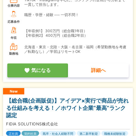
一貫して担当します。
仕事内容
職歴・学歴・経験 ── 一切不問！
応募条件
【年収例1】
300万円（総合職1年目）
【年収例2】
400万円（総合職2年目）
年収
北海道・東京・北陸・大阪・名古屋・福岡（希望勤務地を考慮
／転勤なし）／学習はリモートOK
勤務地
気になる
詳細へ
New
【総合職(企画販促)】アイデア×実行で商品が売れ
る仕組みを考える！／ホワイト企業“最高”ランク
認定
FIDIA SOLUTIONS株式会社
正社員
契約社員
既卒・社会人経験不問
第二新卒歓迎
職種未経験歓迎