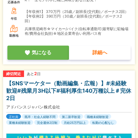
応募条件
【年収例1】
370万円（25歳／副班長(交代勤)／ボーナス2回）
【年収例2】
390万円（30歳／副班長(交代勤)／ボーナス2
年収
回）
兵庫県尼崎市☆マイカー/バイク/自転車通勤可(最寄駅に駐輪場
有/費用会社負担)☆地区企業寄合い利用バス有
勤務地
気になる
詳細へ
2
締切間近
あと
日
【SNSマーケター（動画編集・広報）】#未経験
歓迎#残業月3H以下#福利厚生140万種以上＃完休
2日
アドバンスジャパン株式会社
正社員
既卒・社会人経験不問
第二新卒歓迎
職種未経験歓迎
業種未経験歓迎
完全週休2日制
月給25万円以上
転勤の心配なし