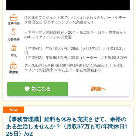
IT関連のプロジェクト先で、パソコンまわりのサポートやデー
タ整理など ◎まずはシンプルな業務から！
仕事内容
＜学歴不問／未経験歓迎＞26卒・第二新卒・既卒・異業種から
のキャリアチェンジの方歓迎
応募条件
【年収例1】
年収400万円／26歳（入社1年目）／月収33.3万
円
年収
【年収例2】
年収603万円／35歳（リーダー）／月収50.3万円
選べる勤務地/全国46都道府県(沖縄を除く)転勤なし！面接地
エリアでの就業率92％以上！一部在宅勤務あり
勤務地
気になる
詳細へ
New
【事務管理職】給料も休みも充実させて、余裕の
ある生活しませんか？〈月収37万も可/年間休日1
25日〉/gZ