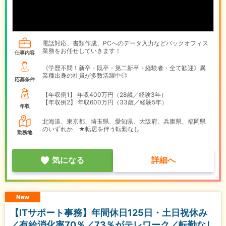
電話対応、書類作成、PCへのデータ入力などバックオフィス
業務をお任せしていきます！
仕事内容
《学歴不問！新卒・既卒・第二新卒・経験者・全て歓迎》異
業種出身の社員が多数活躍中◎
応募条件
【年収例1】
年収400万円（28歳／経験3年）
【年収例2】
年収600万円（33歳／経験5年）
年収
北海道、東京都、埼玉県、愛知県、大阪府、兵庫県、福岡県
のいずれか ★転居を伴う転勤なし
勤務地
気になる
詳細へ
New
【ITサポート事務】年間休日125日・土日祝休み
／有給消化率70％／73％がテレワーク／転勤なし