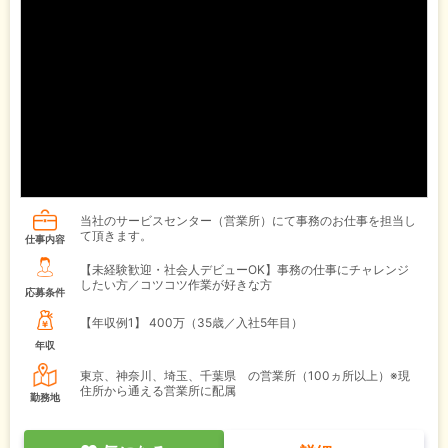
当社のサービスセンター（営業所）にて事務のお仕事を担当し
て頂きます。
仕事内容
【未経験歓迎・社会人デビューOK】事務の仕事にチャレンジ
したい方／コツコツ作業が好きな方
応募条件
【年収例1】
400万（35歳／入社5年目）
年収
東京、神奈川、埼玉、千葉県 の営業所（100ヵ所以上）※現
住所から通える営業所に配属
勤務地