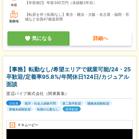
【年収例2】
年収360万円（未経験2年目）
年収
【転居を伴う転勤なし】東京・横浜・大阪・名古屋・福岡・宮
城など全国47都道府県
勤務地
気になる
詳細へ
【事務】転勤なし/希望エリアで就業可能/24・25
卒歓迎/定着率95.8%/年間休日124日/カジュアル
面談
渡辺パイプ株式会社（関東募集）
正社員
既卒・社会人経験不問
第二新卒歓迎
職種未経験歓迎
業種未経験歓迎
転勤の心配なし
高卒歓迎
ＰＲムービー