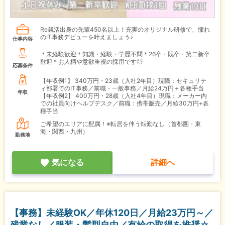
Re就活出身の先輩450名以上！充実のオリジナル研修で、憧れ
のIT事務デビューを叶えましょう♪
仕事内容
＊未経験歓迎＊知識・経験・学歴不問＊26卒・既卒・第二新卒
歓迎＊お人柄や意欲重視の採用です◎
応募条件
【年収例1】
340万円・23歳（入社2年目）現職：セキュリテ
ィ部署でのIT事務／前職・一般事務／月給24万円＋各種手当
年収
【年収例2】
400万円・28歳（入社4年目）現職：メーカー内
での社員向けヘルプデスク／前職：携帯販売／月給30万円+各
種手当
ご希望のエリアに配属！※転居を伴う転勤なし（首都圏・東
海・関西・九州）
勤務地
気になる
詳細へ
【事務】未経験OK／年休120日／月給23万円～／
残業なし／服装・髪型自由／有給の取得を推奨☆