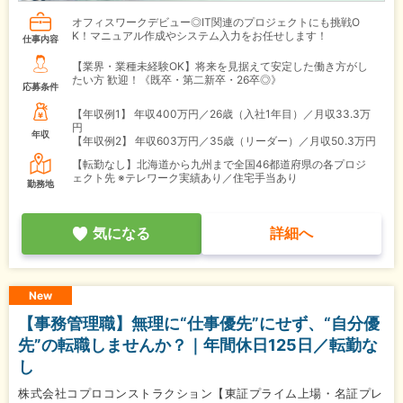
オフィスワークデビュー◎IT関連のプロジェクトにも挑戦O
K！マニュアル作成やシステム入力をお任せします！
仕事内容
【業界・業種未経験OK】将来を見据えて安定した働き方がし
たい方 歓迎！《既卒・第二新卒・26卒◎》
応募条件
【年収例1】
年収400万円／26歳（入社1年目）／月収33.3万
円
年収
【年収例2】
年収603万円／35歳（リーダー）／月収50.3万円
【転勤なし】北海道から九州まで全国46都道府県の各プロジ
ェクト先 ※テレワーク実績あり／住宅手当あり
勤務地
気になる
詳細へ
New
【事務管理職】無理に“仕事優先”にせず、“自分優
先”の転職しませんか？｜年間休日125日／転勤な
し
株式会社コプロコンストラクション【東証プライム上場・名証プレ