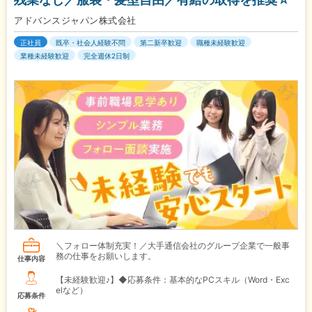
アドバンスジャパン株式会社
正社員
既卒・社会人経験不問
第二新卒歓迎
職種未経験歓迎
業種未経験歓迎
完全週休2日制
＼フォロー体制充実！／大手通信会社のグループ企業で一般事
務の仕事をお願いします。
仕事内容
【未経験歓迎♪】◆応募条件：基本的なPCスキル（Word・Exc
elなど）
応募条件