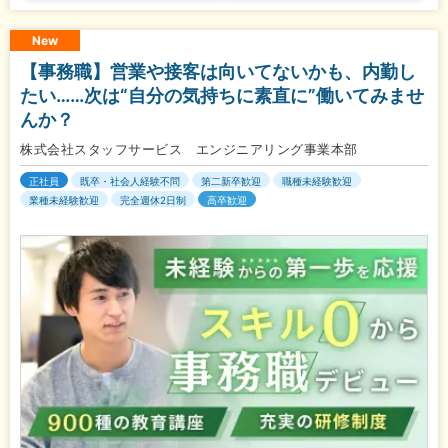
New
【事務職】営業や接客は向いてないかも、内勤し
たい……次は“自分の気持ちに素直に”働いてみませ
んか？
株式会社スタッフサービス エンジニアリング事業本部
正社員
既卒・社会人経験不問
第二新卒歓迎
職種未経験歓迎
業種未経験歓迎
完全週休2日制
高卒歓迎