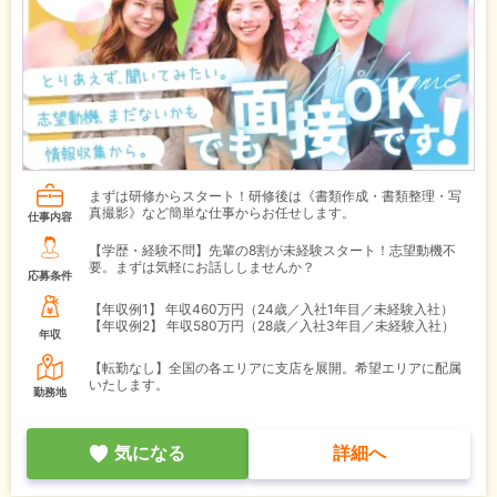
まずは研修からスタート！研修後は《書類作成・書類整理・写
真撮影》など簡単な仕事からお任せします。
仕事内容
【学歴・経験不問】先輩の8割が未経験スタート！志望動機不
要。まずは気軽にお話ししませんか？
応募条件
【年収例1】
年収460万円（24歳／入社1年目／未経験入社）
【年収例2】
年収580万円（28歳／入社3年目／未経験入社）
年収
【転勤なし】全国の各エリアに支店を展開。希望エリアに配属
いたします。
勤務地
気になる
詳細へ