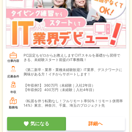
PC設定もゼロからお教えします◎ITスキルを基礎から習得で
きる、未経験スタート前提のIT事務職！
仕事内容
《第二新卒・業界・業種未経験歓迎》IT業界、デスクワークに
興味がある方！イチからサポートします！
応募条件
【年収例1】
360万円（未経験｜入社2年目）
【年収例2】
400万円（未経験｜入社4年目）
年収
《転居を伴う転勤なし！フルリモート率50%！リモート併用率
14%》東京、神奈川、千葉、埼玉のプロジェクト先
勤務地
気になる
詳細へ