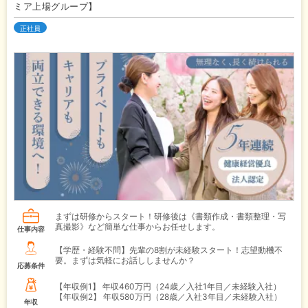
ミア上場グループ】
正社員
まずは研修からスタート！研修後は《書類作成・書類整理・写
真撮影》など簡単な仕事からお任せします。
仕事内容
【学歴・経験不問】先輩の8割が未経験スタート！志望動機不
要。まずは気軽にお話ししませんか？
応募条件
【年収例1】
年収460万円（24歳／入社1年目／未経験入社）
【年収例2】
年収580万円（28歳／入社3年目／未経験入社）
年収