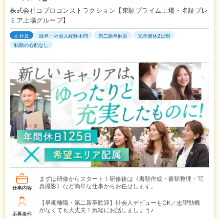
株式会社コプロコンストラクション【東証プライム上場・名証プレ
ミア上場グループ】
正社員
既卒・社会人経験不問
第二新卒歓迎
完全週休2日制
転勤の心配なし
まずは研修からスタート！研修後は《書類作成・書類整理・写
真撮影》など簡単な仕事からお任せします。
仕事内容
【早期離職・第二新卒歓迎】社会人デビューもOK／志望動機
がなくても大丈夫！気軽にお話しましょう♪
応募条件