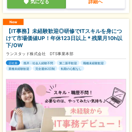
気になる
詳細へ
New
【IT事務】未経験歓迎◎研修でITスキルを身につ
けて市場価値UP！年休123日以上＊残業月10h以
下/OW
ランスタッド株式会社 DTS事業本部
正社員
既卒・社会人経験不問
第二新卒歓迎
職種未経験歓迎
業種未経験歓迎
完全週休2日制
転勤の心配なし