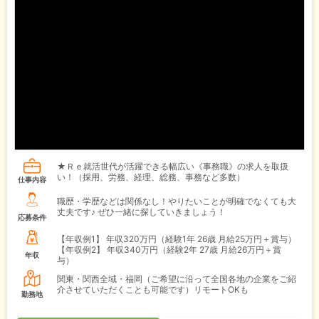
★Ｒｅ就活世代が活躍できる幅広い《事務職》の求人を取扱
い！（採用、労務、経理、総務、事務など多数）
仕事内容
職歴・学歴などは関係なし！やりたいことが明確でなくても大
丈夫です♪ ぜひ一緒に探していきましょう！
応募条件
【年収例1】
年収320万円（経験1年 26歳 月給25万円＋賞与）
【年収例2】
年収340万円（経験2年 27歳 月給26万円＋賞
年収
与）
関東・関西全域・福岡（ご希望に沿って全国各地の企業をご紹
介させていただくことも可能です）リモートOKも
勤務地