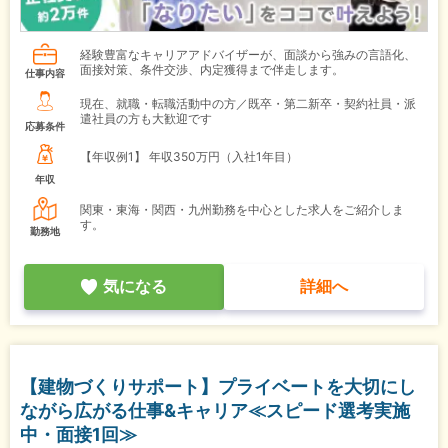
経験豊富なキャリアアドバイザーが、面談から強みの言語化、
面接対策、条件交渉、内定獲得まで伴走します。
仕事内容
現在、就職・転職活動中の方／既卒・第二新卒・契約社員・派
遣社員の方も大歓迎です
応募条件
【年収例1】
年収350万円（入社1年目）
年収
関東・東海・関西・九州勤務を中心とした求人をご紹介しま
す。
勤務地
気になる
詳細へ
【建物づくりサポート】プライベートを大切にし
ながら広がる仕事&キャリア≪スピード選考実施
中・面接1回≫