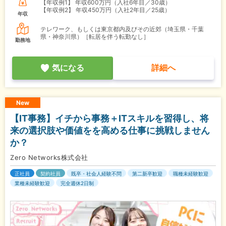
【年収例1】
年収600万円（入社6年目／30歳）
【年収例2】
年収450万円（入社2年目／25歳）
年収
テレワーク、もしくは東京都内及びその近郊（埼玉県・千葉
県・神奈川県）［転居を伴う転勤なし］
勤務地
気になる
詳細へ
New
【IT事務】イチから事務＋ITスキルを習得し、将
来の選択肢や価値をを高める仕事に挑戦しません
か？
Zero Networks株式会社
正社員
契約社員
既卒・社会人経験不問
第二新卒歓迎
職種未経験歓迎
業種未経験歓迎
完全週休2日制