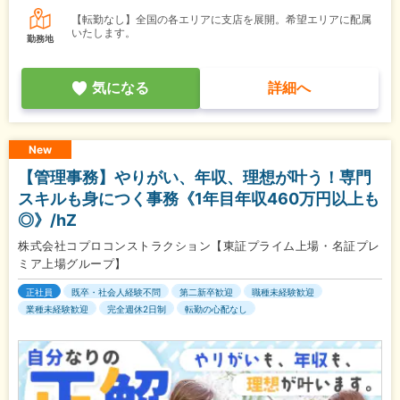
【転勤なし】全国の各エリアに支店を展開。希望エリアに配属
いたします。
勤務地
気になる
詳細へ
New
【管理事務】やりがい、年収、理想が叶う！専門
スキルも身につく事務《1年目年収460万円以上も
◎》/hZ
株式会社コプロコンストラクション【東証プライム上場・名証プレ
ミア上場グループ】
正社員
既卒・社会人経験不問
第二新卒歓迎
職種未経験歓迎
業種未経験歓迎
完全週休2日制
転勤の心配なし