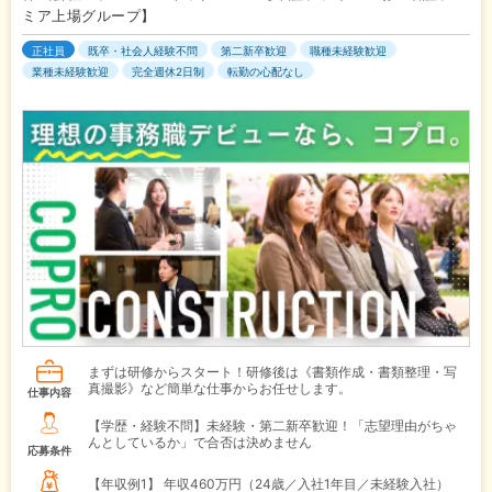
ミア上場グループ】
正社員
既卒・社会人経験不問
第二新卒歓迎
職種未経験歓迎
業種未経験歓迎
完全週休2日制
転勤の心配なし
まずは研修からスタート！研修後は《書類作成・書類整理・写
真撮影》など簡単な仕事からお任せします。
仕事内容
【学歴・経験不問】未経験・第二新卒歓迎！「志望理由がちゃ
んとしているか」で合否は決めません
応募条件
【年収例1】
年収460万円（24歳／入社1年目／未経験入社）