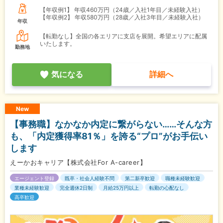
【年収例1】
年収460万円（24歳／入社1年目／未経験入社）
【年収例2】
年収580万円（28歳／入社3年目／未経験入社）
年収
【転勤なし】全国の各エリアに支店を展開。希望エリアに配属
いたします。
勤務地
気になる
詳細へ
New
【事務職】なかなか内定に繋がらない……そんな方
も、「内定獲得率81％」を誇る“プロ”がお手伝い
します
えーかおキャリア【株式会社For A-career】
エージェント登録
既卒・社会人経験不問
第二新卒歓迎
職種未経験歓迎
業種未経験歓迎
完全週休2日制
月給25万円以上
転勤の心配なし
高卒歓迎