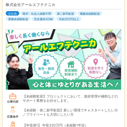
株式会社アールエフテクニカ
正社員
既卒・社会人経験不問
第二新卒歓迎
職種未経験歓迎
業種未経験歓迎
完全週休2日制
月給25万円以上
【未経験歓迎】プロジェクトにおいて、進捗管理や補助などの
サポート業務をお任せします。
仕事内容
【未経験・第二新卒歓迎】新しい環境でＲｅスタートしたい方
／プライベートも大切にしたい方
応募条件
【年収例1】
年収330万円（未経験1年目）