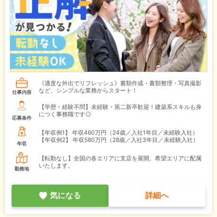
《適度な外出でリフレッシュ》書類作成・書類整理・写真撮影
など、シンプルな業務からスタート！
仕事内容
【学歴・経験不問】未経験・第二新卒歓迎！建築系スキルも身
につく事務職です◎
応募条件
【年収例1】
年収460万円（24歳／入社1年目／未経験入社）
【年収例2】
年収580万円（28歳／入社3年目／未経験入社）
年収
【転勤なし】全国の各エリアに支店を展開。希望エリアに配属
いたします。
勤務地
気になる
詳細へ