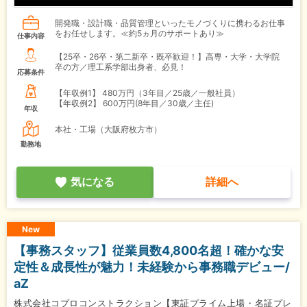
開発職・設計職・品質管理といったモノづくりに携わるお仕事
をお任せします。≪約5ヵ月のサポートあり≫
仕事内容
【25卒・26卒・第二新卒・既卒歓迎！】高専・大学・大学院
卒の方／理工系学部出身者、必見！
応募条件
【年収例1】
480万円（3年目／25歳／一般社員）
【年収例2】
600万円(8年目／30歳／主任)
年収
本社・工場（大阪府枚方市）
勤務地
気になる
詳細へ
New
【事務スタッフ】従業員数4,800名超！確かな安
定性＆成長性が魅力！未経験から事務職デビュー/
aZ
株式会社コプロコンストラクション【東証プライム上場・名証プレ