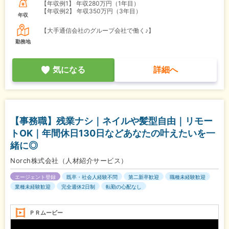
【年収例1】
年収280万円（1年目）
【年収例2】
年収350万円（3年目）
年収
【大手通信会社のグループ会社で働く♪】
勤務地
気になる
詳細へ
【事務職】残業ナシ｜ネイルや髪型自由｜リモー
トOK｜年間休日130日などあなたの叶えたいを一
緒に◎
Norch株式会社（人材紹介サービス）
エージェント登録
既卒・社会人経験不問
第二新卒歓迎
職種未経験歓迎
業種未経験歓迎
完全週休2日制
転勤の心配なし
ＰＲムービー