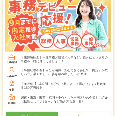
【未経験歓迎】一般事務／総務／人事など、自分にピッタリの
事務を一緒に見つけましょう！
仕事内容
【事務経験不要】自分が納得・安心できる会社で「内定」が欲
しい方／早く新しい一歩を踏み出したい方 歓迎
応募条件
【年収例1】
非公開（紹介先企業によって異なります※想定年
収350万円以上）
年収
関東・東海・関西・福岡を中心とした全国各地の企業をご紹介
《転勤なし／UIJターンなど働き方も選べる》
勤務地