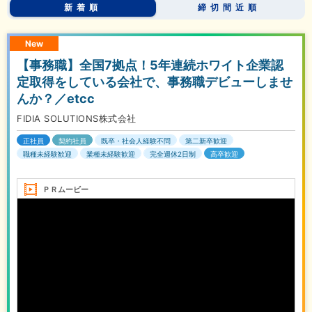
新着順
締切間近順
New
【事務職】全国7拠点！5年連続ホワイト企業認
定取得をしている会社で、事務職デビューしませ
んか？／etcc
FIDIA SOLUTIONS株式会社
正社員
契約社員
既卒・社会人経験不問
第二新卒歓迎
職種未経験歓迎
業種未経験歓迎
完全週休2日制
高卒歓迎
ＰＲムービー