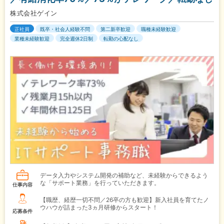
株式会社ゲイン
正社員
既卒・社会人経験不問
第二新卒歓迎
職種未経験歓迎
業種未経験歓迎
完全週休2日制
転勤の心配なし
データ入力やシステム開発の補助など、未経験からできるよう
な「サポート業務」を行っていただきます。
仕事内容
【職歴、経歴一切不問／26卒の方も歓迎】新入社員を育てたノ
ウハウが詰まった3ヵ月研修からスタート！
応募条件