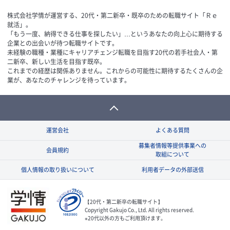
株式会社学情が運営する、20代・第二新卒・既卒のための転職サイト「Ｒｅ
就活」。
「もう一度、納得できる仕事を探したい」…というあなたの向上心に期待する
企業との出会いが待つ転職サイトです。
未経験の職種・業種にキャリアチェンジ転職を目指す20代の若手社会人・第
二新卒、新しい生活を目指す既卒。
これまでの経歴は関係ありません。これからの可能性に期待するたくさんの企
業が、あなたのチャレンジを待っています。
運営会社
よくある質問
募集者情報等提供事業への
会員規約
取組について
個人情報の取り扱いについて
利用者データの外部送信
【20代・第二新卒の転職サイト】
Copyright Gakujo Co., Ltd. All rights reserved.
※20代以外の方もご利用頂けます。