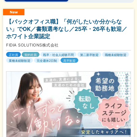
New
【バックオフィス職】「何がしたいか分からな
い」でOK／書類選考なし／25卒・26卒も歓迎／
ホワイト企業認定
FIDIA SOLUTIONS株式会社
正社員
契約社員
既卒・社会人経験不問
第二新卒歓迎
職種未経験歓迎
業種未経験歓迎
完全週休2日制
高卒歓迎