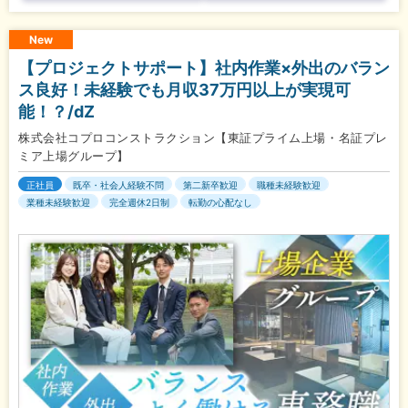
New
【プロジェクトサポート】社内作業×外出のバラン
ス良好！未経験でも月収37万円以上が実現可
能！？/dZ
株式会社コプロコンストラクション【東証プライム上場・名証プレ
ミア上場グループ】
正社員
既卒・社会人経験不問
第二新卒歓迎
職種未経験歓迎
業種未経験歓迎
完全週休2日制
転勤の心配なし