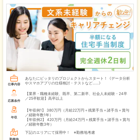
あなたにピッタリのプロジェクトからスタート！《データ分析
やスマホアプリの仕様検討・テストなど……》
仕事内容
【業界・職種未経験、既卒、第二新卒、社会人未経験・24卒
／25卒歓迎】高卒以上
応募条件
【年収例1】
380万円（月給22万円＋残業手当＋諸手当＋賞与
／経験年数1年）
年収
【年収例2】
420万円（月給24万円＋残業手当＋諸手当＋賞与
／経験年数3年）
下記のエリアにて採用中！ ※勤務地考慮
勤務地