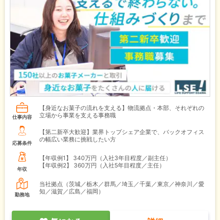
【身近なお菓子の流れを支える】物流拠点・本部、それぞれの
立場から事業を支える事務職
仕事内容
【第二新卒大歓迎】業界トップシェア企業で、バックオフィス
の幅広い業務に挑戦したい方
応募条件
【年収例1】
340万円（入社3年目程度／副主任）
【年収例2】
360万円（入社5年目程度／主任）
年収
当社拠点（茨城／栃木／群馬／埼玉／千葉／東京／神奈川／愛
知／滋賀／広島／福岡）
勤務地