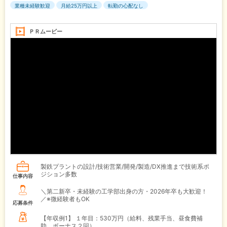
業種未経験歓迎
月給25万円以上
転勤の心配なし
ＰＲムービー
製鉄プラントの設計/技術営業/開発/製造/DX推進まで技術系ポ
ジション多数
仕事内容
＼第二新卒・未経験の工学部出身の方・2026年卒も大歓迎！
／※微経験者もOK
応募条件
【年収例1】
１年目：530万円（給料、残業手当、昼食費補
助、ボーナス２回）