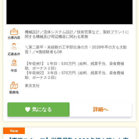
機械設計／流体システム設計／技術営業など、製鉄プラントに
関する機械及び周辺機器に関わる業務
仕事内容
＼第二新卒・未経験の工学部出身の方・2026年卒の方も大歓
迎！／※微経験者もOK
応募条件
【年収例1】
１年目：530万円（給料、残業手当、昼食費補
助、ボーナス２回）
年収
【年収例2】
３年目：570万円（給料、残業手当、昼食費補
助、ボーナス２回）
東京支社
勤務地
気になる
詳細へ
New