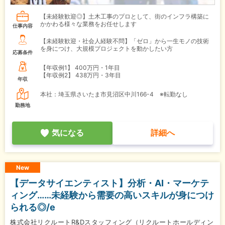
【未経験歓迎◎】土木工事のプロとして、街のインフラ構築に
かかわる様々な業務をお任せします
仕事内容
【未経験歓迎・社会人経験不問】「ゼロ」から一生モノの技術
を身につけ、大規模プロジェクトを動かしたい方
応募条件
【年収例1】
400万円・1年目
【年収例2】
438万円・3年目
年収
本社：埼玉県さいたま市見沼区中川166-4 ※転勤なし
勤務地
気になる
詳細へ
New
【データサイエンティスト】分析・AI・マーケテ
ィング……未経験から需要の高いスキルが身につけ
られる◎/e
株式会社リクルートR&Dスタッフィング（リクルートホールディン