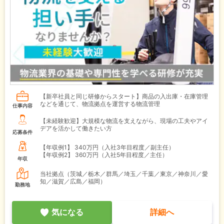
【新卒社員と同じ研修からスタート】商品の入出庫・在庫管理
などを通じて、物流拠点を運営する物流管理
仕事内容
【未経験歓迎】大規模な物流を支えながら、現場の工夫やアイ
デアを活かして働きたい方
応募条件
【年収例1】
340万円（入社3年目程度／副主任）
【年収例2】
360万円（入社5年目程度／主任）
年収
当社拠点（茨城／栃木／群馬／埼玉／千葉／東京／神奈川／愛
知／滋賀／広島／福岡）
勤務地
気になる
詳細へ