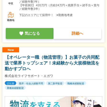
／経験年数1年）
年収
【年収例2】
420万円（月給24万円＋残業手当＋諸手当＋賞与
／経験年数3年）
下記のエリアにて採用中！ ※勤務地考慮
勤務地
気になる
詳細へ
New
【オペレーター職（物流管理）】お菓子の共同配
送で業界トップシェア！未経験から大規模物流を
動かすプロへ
株式会社ライフサポート・エガワ
正社員
既卒・社会人経験不問
第二新卒歓迎
職種未経験歓迎
業種未経験歓迎