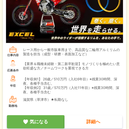
レース用から一般市販車用まで、高品質な二輪用アルミリムの
製造を担当（成型・研磨・表面加工など）
仕事内容
【業界＆職種未経験・第二新卒歓迎】モノづくりを極めたい意
欲旺盛な方／チームワークを重視できる方
応募条件
【年収例1】
26歳／510万円（入社6年目）※残業30時間、深
夜、各種手当含む。
年収
【年収例2】
31歳／570万円（入社11年目）※残業30時間、深
夜、各種手当含む
滋賀県（草津市）★転勤なし
勤務地
気になる
詳細へ