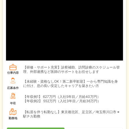
【研修・サポート充実】診察補助、訪問診療のスケジュール管
理、外部連携など医師のサポートをお任せします
仕事内容
【未経験・資格なしOK！第二新卒歓迎】一から専門知識を身
に付け、息の長い安定したキャリアを築きたい方
応募条件
【年収例1】
627万円（入社5年目／月給40万円）
【年収例2】
552万円（入社3年目／月給36万円）
年収
【転居を伴う転勤なし】東京都北区、足立区／埼玉県川口市 ※
駅チカ勤務
勤務地