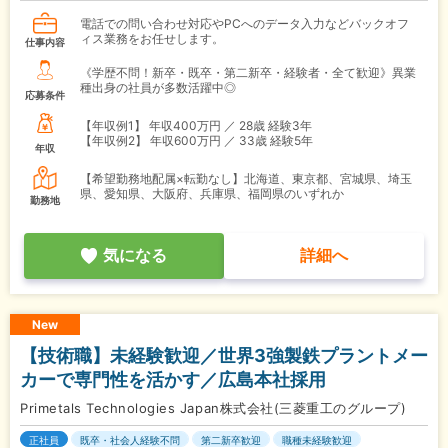
電話での問い合わせ対応やPCへのデータ入力などバックオフ
ィス業務をお任せします。
仕事内容
《学歴不問！新卒・既卒・第二新卒・経験者・全て歓迎》異業
種出身の社員が多数活躍中◎
応募条件
【年収例1】
年収400万円 ／ 28歳 経験3年
【年収例2】
年収600万円 ／ 33歳 経験5年
年収
【希望勤務地配属×転勤なし】北海道、東京都、宮城県、埼玉
県、愛知県、大阪府、兵庫県、福岡県のいずれか
勤務地
気になる
詳細へ
New
【技術職】未経験歓迎／世界3強製鉄プラントメー
カーで専門性を活かす／広島本社採用
Primetals Technologies Japan株式会社(三菱重工のグループ)
正社員
既卒・社会人経験不問
第二新卒歓迎
職種未経験歓迎