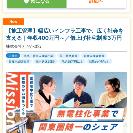
気になる
詳細へ
New
【施工管理】幅広いインフラ工事で、広く社会を
支える｜年収400万円～／借上げ社宅制度3万円
株式会社とだか建設
正社員
既卒・社会人経験不問
第二新卒歓迎
職種未経験歓迎
業種未経験歓迎
完全週休2日制
月給25万円以上
転勤の心配なし