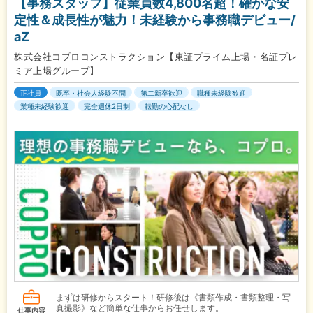
【事務スタッフ】従業員数4,800名超！確かな安
定性＆成長性が魅力！未経験から事務職デビュー/
aZ
株式会社コプロコンストラクション【東証プライム上場・名証プレ
ミア上場グループ】
正社員
既卒・社会人経験不問
第二新卒歓迎
職種未経験歓迎
業種未経験歓迎
完全週休2日制
転勤の心配なし
まずは研修からスタート！研修後は《書類作成・書類整理・写
真撮影》など簡単な仕事からお任せします。
仕事内容