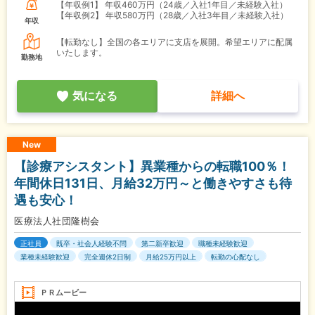
【年収例1】
年収460万円（24歳／入社1年目／未経験入社）
【年収例2】
年収580万円（28歳／入社3年目／未経験入社）
年収
【転勤なし】全国の各エリアに支店を展開。希望エリアに配属
いたします。
勤務地
気になる
詳細へ
New
【診療アシスタント】異業種からの転職100％！
年間休日131日、月給32万円～と働きやすさも待
遇も安心！
医療法人社団隆樹会
正社員
既卒・社会人経験不問
第二新卒歓迎
職種未経験歓迎
業種未経験歓迎
完全週休2日制
月給25万円以上
転勤の心配なし
ＰＲムービー