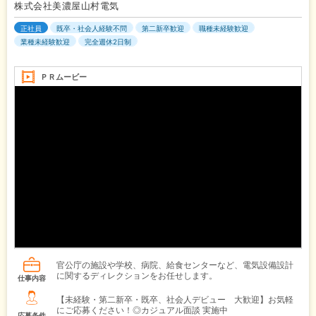
株式会社美濃屋山村電気
正社員
既卒・社会人経験不問
第二新卒歓迎
職種未経験歓迎
業種未経験歓迎
完全週休2日制
ＰＲムービー
官公庁の施設や学校、病院、給食センターなど、電気設備設計
に関するディレクションをお任せします。
仕事内容
【未経験・第二新卒・既卒、社会人デビュー 大歓迎】お気軽
にご応募ください！◎カジュアル面談 実施中
応募条件