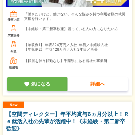
「働きたいけど、働けない」そんな悩みを持つ利用者様の就労
支援を行います。
仕事内容
【未経験・第二新卒歓迎】困っている人の力になりたい方
応募条件
【年収例1】
年収324万円／入社1年目／未経験入社
【年収例2】
年収428万円／入社3年目／所長
年収
【転居を伴う転勤なし】千葉県にある当社の事業所
勤務地
気になる
詳細へ
New
【空間ディレクター】年平均賞与6ヵ月分以上！Ｒ
ｅ就活入社の先輩が活躍中！《未経験・第二新卒
歓迎》