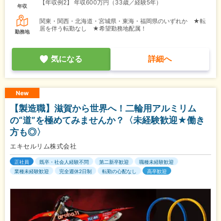
【年収例2】
年収600万円（33歳／経験5年）
年収
関東・関西・北海道・宮城県・東海・福岡県のいずれか ★転
居を伴う転勤なし ★希望勤務地配属！
勤務地
気になる
詳細へ
New
【製造職】滋賀から世界へ！二輪用アルミリム
の“道”を極めてみませんか？〈未経験歓迎★働き
方も◎〉
エキセルリム株式会社
正社員
既卒・社会人経験不問
第二新卒歓迎
職種未経験歓迎
業種未経験歓迎
完全週休2日制
転勤の心配なし
高卒歓迎