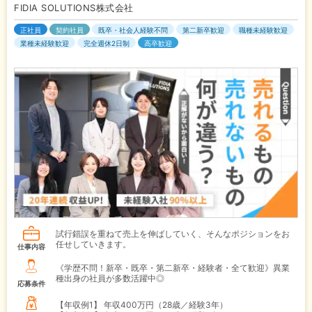
FIDIA SOLUTIONS株式会社
正社員
契約社員
既卒・社会人経験不問
第二新卒歓迎
職種未経験歓迎
業種未経験歓迎
完全週休2日制
高卒歓迎
試行錯誤を重ねて売上を伸ばしていく、そんなポジションをお
任せしていきます。
仕事内容
《学歴不問！新卒・既卒・第二新卒・経験者・全て歓迎》異業
種出身の社員が多数活躍中◎
応募条件
【年収例1】
年収400万円（28歳／経験3年）