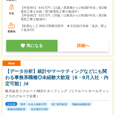
【年収例1】
440万円（22歳／異業種からの転職1年目／第2種
電気工事士合格／第1種電気工事士勉強中）
年収
【年収例2】
520万円（26歳／公務員からの転職1年目／第2種
電気工事士勉強中）
【転勤なし】神奈川県横須賀市 ★京浜急行本線「追浜」駅よ
り徒歩5分
勤務地
気になる
詳細へ
New
【データ分析】統計やマーケティングなどにも関
わる事務系職種◎未経験大歓迎［8・9月入社・内
定可能］/d
株式会社リクルートR&Dスタッフィング（リクルートホールディン
グスのグループ企業）
正社員
既卒・社会人経験不問
第二新卒歓迎
職種未経験歓迎
業種未経験歓迎
完全週休2日制