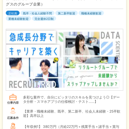
グスのグループ企業）
正社員
既卒・社会人経験不問
第二新卒歓迎
職種未経験歓迎
業種未経験歓迎
完全週休2日制
多彩な案件で、自分にピッタリのスキルを見つけよう◎【デー
タ分析・スマホアプリの仕様検討・テスト……】
仕事内容
【業界・職種未経験、既卒、第二新卒、社会人未経験・25卒歓
迎】高卒以上
応募条件
【年収例1】
380万円（月給22万円＋残業手当＋諸手当＋賞与