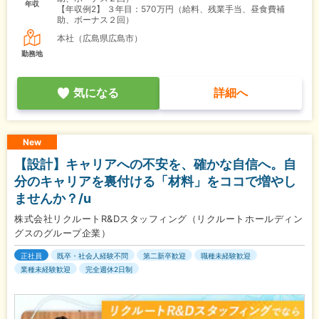
年収
【年収例2】
３年目：570万円（給料、残業手当、昼食費補
助、ボーナス２回）
本社（広島県広島市）
勤務地
気になる
詳細へ
New
【設計】キャリアへの不安を、確かな自信へ。自
分のキャリアを裏付ける「材料」をココで増やし
ませんか？/u
株式会社リクルートR&Dスタッフィング（リクルートホールディン
グスのグループ企業）
正社員
既卒・社会人経験不問
第二新卒歓迎
職種未経験歓迎
業種未経験歓迎
完全週休2日制