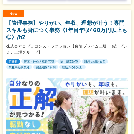
New
【管理事務】やりがい、年収、理想が叶う！専門
スキルも身につく事務《1年目年収460万円以上も
◎》/hZ
株式会社コプロコンストラクション【東証プライム上場・名証プレ
ミア上場グループ】
正社員
既卒・社会人経験不問
第二新卒歓迎
職種未経験歓迎
業種未経験歓迎
完全週休2日制
転勤の心配なし