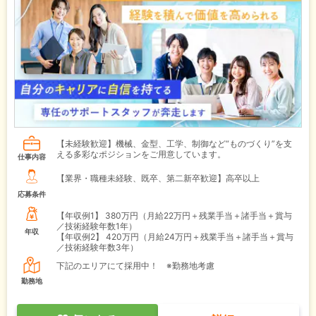
【未経験歓迎】機械、金型、工学、制御など“ものづくり”を支
える多彩なポジションをご用意しています。
仕事内容
【業界・職種未経験、既卒、第二新卒歓迎】高卒以上
応募条件
【年収例1】
380万円（月給22万円＋残業手当＋諸手当＋賞与
／技術経験年数1年）
年収
【年収例2】
420万円（月給24万円＋残業手当＋諸手当＋賞与
／技術経験年数3年）
下記のエリアにて採用中！ ※勤務地考慮
勤務地