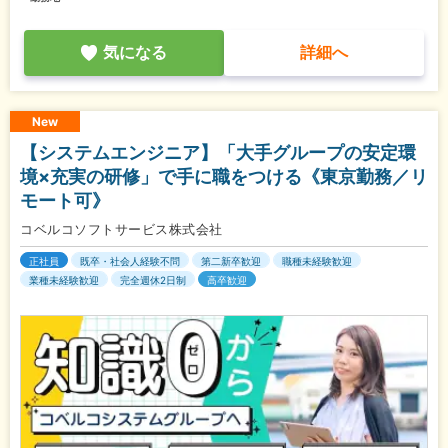
気になる
詳細へ
New
【システムエンジニア】「大手グループの安定環
境×充実の研修」で手に職をつける《東京勤務／リ
モート可》
コベルコソフトサービス株式会社
正社員
既卒・社会人経験不問
第二新卒歓迎
職種未経験歓迎
業種未経験歓迎
完全週休2日制
高卒歓迎