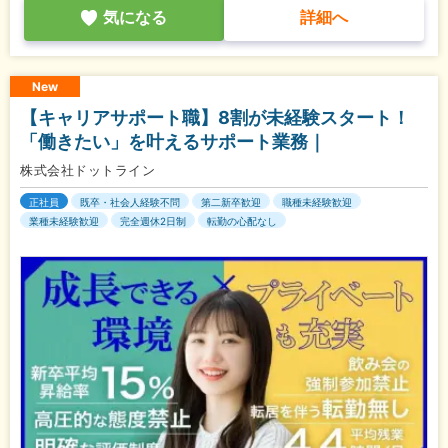
気になる
詳細へ
New
【キャリアサポート職】8割が未経験スタート！
「働きたい」を叶えるサポート業務｜
株式会社ドットライン
正社員
既卒・社会人経験不問
第二新卒歓迎
職種未経験歓迎
業種未経験歓迎
完全週休2日制
転勤の心配なし