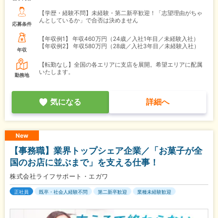
【学歴・経験不問】未経験・第二新卒歓迎！「志望理由がちゃ
んとしているか」で合否は決めません
応募条件
【年収例1】
年収460万円（24歳／入社1年目／未経験入社）
【年収例2】
年収580万円（28歳／入社3年目／未経験入社）
年収
【転勤なし】全国の各エリアに支店を展開。希望エリアに配属
いたします。
勤務地
気になる
詳細へ
New
【事務職】業界トップシェア企業／「お菓子が全
国のお店に並ぶまで」を支える仕事！
株式会社ライフサポート・エガワ
正社員
既卒・社会人経験不問
第二新卒歓迎
業種未経験歓迎