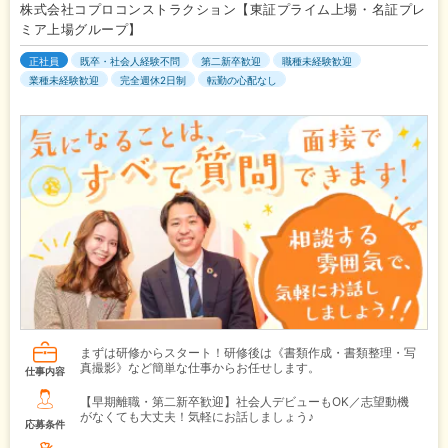
株式会社コプロコンストラクション【東証プライム上場・名証プレ
ミア上場グループ】
正社員
既卒・社会人経験不問
第二新卒歓迎
職種未経験歓迎
業種未経験歓迎
完全週休2日制
転勤の心配なし
まずは研修からスタート！研修後は《書類作成・書類整理・写
真撮影》など簡単な仕事からお任せします。
仕事内容
【早期離職・第二新卒歓迎】社会人デビューもOK／志望動機
がなくても大丈夫！気軽にお話しましょう♪
応募条件