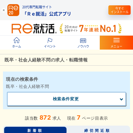
20代専門転職サイト
今すぐ
インストール
「Ｒｅ就活」公式アプリ
ホーム
イベント
ノウハウ
メニュー
既卒・社会人経験不問の求人・転職情報
現在の検索条件
既卒・社会人経験不問
検索条件変更
872
7
該当数
求人
現在
ページ目表示
新着順
締切間近順