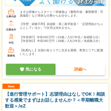
まずは研修からスタート！研修後は《書類作成・書類整理・写
真撮影》など簡単な仕事からお任せします。
仕事内容
【学歴・経験不問】未経験・第二新卒歓迎！「志望理由がちゃ
んとしているか」で合否は決めません。
応募条件
【年収例1】
年収460万円（24歳／入社1年目／未経験入社）
【年収例2】
年収580万円（28歳／入社3年目／未経験入社）
年収
【転勤なし】全国の各エリアに支店を展開。希望エリアに配属
いたします。
勤務地
気になる
詳細へ
New
【進行管理サポート】志望理由はなしでOK！相談
する感覚でまずはお話しませんか？＜早期離職大
歓迎＞/eZ