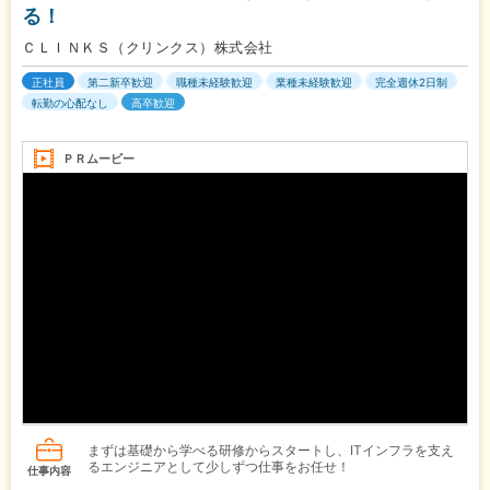
る！
ＣＬＩＮＫＳ（クリンクス）株式会社
正社員
第二新卒歓迎
職種未経験歓迎
業種未経験歓迎
完全週休2日制
転勤の心配なし
高卒歓迎
ＰＲムービー
まずは基礎から学べる研修からスタートし、ITインフラを支え
るエンジニアとして少しずつ仕事をお任せ！
仕事内容