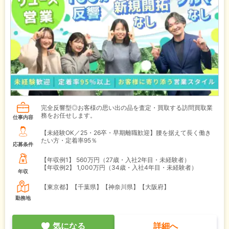
完全反響型◎お客様の思い出の品を査定・買取する訪問買取業
務をお任せします。
仕事内容
【未経験OK／25・26卒・早期離職歓迎】腰を据えて長く働き
たい方・定着率95％
応募条件
【年収例1】
560万円（27歳・入社2年目・未経験者）
【年収例2】
1,000万円（34歳・入社4年目・未経験者）
年収
【東京都】【千葉県】【神奈川県】【大阪府】
勤務地
気になる
詳細へ