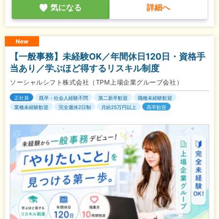
気になる
詳細へ
New
【一般事務】未経験OK／年間休日120日・資格手
当あり／学ぶほど得するリスキル制度
ソーシャルシフト株式会社（TPM上場企業グループ会社）
正社員
既卒・社会人経験不問
第二新卒歓迎
職種未経験歓迎
業種未経験歓迎
完全週休2日制
月給25万円以上
高卒歓迎