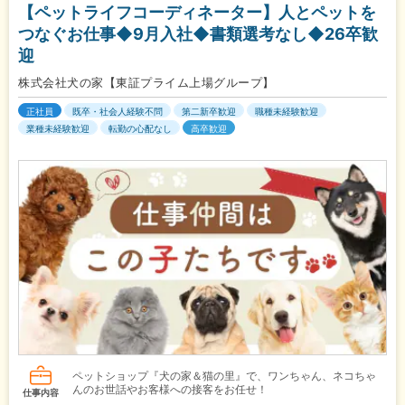
【ペットライフコーディネーター】人とペットを
つなぐお仕事◆9月入社◆書類選考なし◆26卒歓
迎
株式会社犬の家【東証プライム上場グループ】
正社員
既卒・社会人経験不問
第二新卒歓迎
職種未経験歓迎
業種未経験歓迎
転勤の心配なし
高卒歓迎
ペットショップ『犬の家＆猫の里』で、ワンちゃん、ネコちゃ
んのお世話やお客様への接客をお任せ！
仕事内容