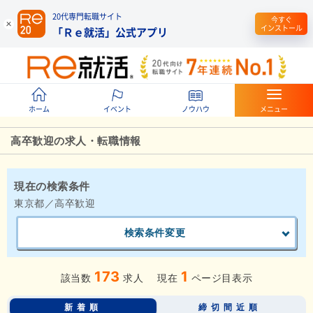
20代専門転職サイト
今すぐ
インストール
「Ｒｅ就活」公式アプリ
ホーム
イベント
ノウハウ
メニュー
高卒歓迎の求人・転職情報
現在の検索条件
東京都／高卒歓迎
検索条件変更
173
1
該当数
求人
現在
ページ目表示
新着順
締切間近順