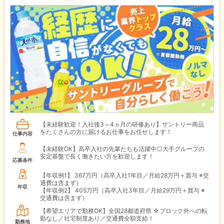
【未経験歓迎！入社後3～4ヵ月の研修あり】サントリー商品
をたくさんの方に届けるお仕事をお任せします！
仕事内容
【未経験OK】高卒入社の先輩たちも活躍中◎大手グループの
安定基盤で長く働きたい方を歓迎します！
応募条件
【年収例1】
367万円（高卒入社1年目／月給28万円＋賞与 ※交
通費は含まず）
年収
【年収例2】
405万円（高卒入社3年目／月給29万円＋賞与 ※
交通費は含まず）
【希望エリアで勤務OK】全国28都道府県 ☆ブロック外への転
勤なし／社宅制度あり／交通費全額支給！
勤務地