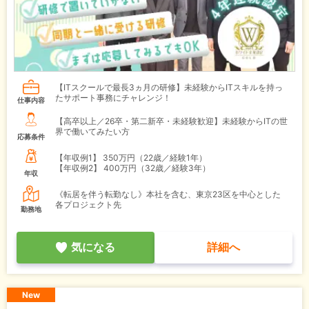
【ITスクールで最長3ヵ月の研修】未経験からITスキルを持っ
たサポート事務にチャレンジ！
仕事内容
【高卒以上／26卒・第二新卒・未経験歓迎】未経験からITの世
界で働いてみたい方
応募条件
【年収例1】
350万円（22歳／経験1年）
【年収例2】
400万円（32歳／経験3年）
年収
《転居を伴う転勤なし》本社を含む、東京23区を中心とした
各プロジェクト先
勤務地
気になる
詳細へ
New