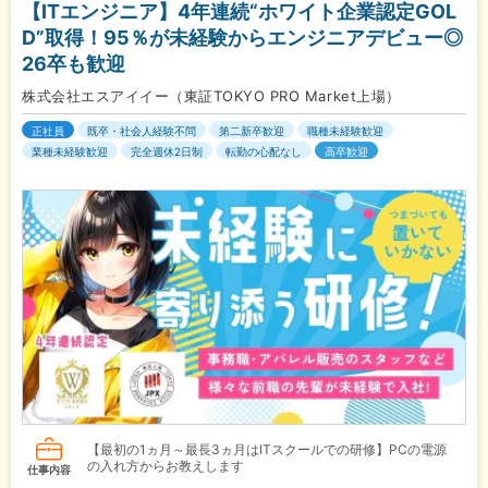
【ITエンジニア】4年連続“ホワイト企業認定GOL
D”取得！95％が未経験からエンジニアデビュー◎
26卒も歓迎
株式会社エスアイイー（東証TOKYO PRO Market上場）
正社員
既卒・社会人経験不問
第二新卒歓迎
職種未経験歓迎
業種未経験歓迎
完全週休2日制
転勤の心配なし
高卒歓迎
【最初の1ヵ月～最長3ヵ月はITスクールでの研修】PCの電源
の入れ方からお教えします
仕事内容