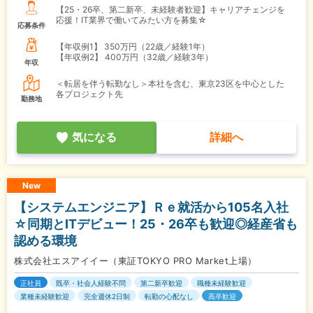
【25・26卒、第二新卒、未経験者歓迎】キャリアチェンジを
応援！IT業界で働いてみたい方を募集☆
応募条件
【年収例1】
350万円（22歳／経験1年）
【年収例2】
400万円（32歳／経験3年）
年収
＜転居を伴う転勤なし＞本社を含む、東京23区を中心とした
各プロジェクト先
勤務地
気になる
詳細へ
New
【システムエンジニア】Ｒｅ就活から105名入社
☆同期とITデビュー！25・26卒も歓迎◎経産省も
認める環境
株式会社エスアイイー（東証TOKYO PRO Market上場）
正社員
既卒・社会人経験不問
第二新卒歓迎
職種未経験歓迎
業種未経験歓迎
完全週休2日制
転勤の心配なし
高卒歓迎