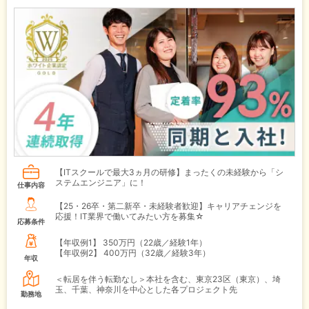
【ITスクールで最大3ヵ月の研修】まったくの未経験から「シ
ステムエンジニア」に！
仕事内容
【25・26卒・第二新卒・未経験者歓迎】キャリアチェンジを
応援！IT業界で働いてみたい方を募集☆
応募条件
【年収例1】
350万円（22歳／経験1年）
【年収例2】
400万円（32歳／経験3年）
年収
＜転居を伴う転勤なし＞本社を含む、東京23区（東京）、埼
玉、千葉、神奈川を中心とした各プロジェクト先
勤務地