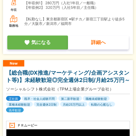
【年収例1】
280万円（入社1年目／一般職）
【年収例2】
320万円（入社5年目／主任職）
年収
【転勤なし】東京都新宿区 ※駅チカ／新宿三丁目駅より徒歩5
分／大阪市／新潟市／福岡市
勤務地
気になる
詳細へ
New
【総合職(DX推進/マーケティング/企画アシスタン
ト等)】未経験歓迎◎完全週休2日制/月給25万円～
ソーシャルシフト株式会社（TPM上場企業グループ会社）
正社員
既卒・社会人経験不問
第二新卒歓迎
職種未経験歓迎
業種未経験歓迎
完全週休2日制
月給25万円以上
転勤の心配なし
高卒歓迎
ＰＲムービー