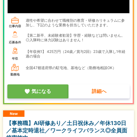
適性や希望に合わせて職種別の教育・研修カリキュラムに参
加し、下記のような業務を担当していただきます。
仕事内容
【第二新卒、未経験者歓迎】学歴・経験などは問いません。
◎入隊時に体力試験はありません！
応募条件
【年収例1】
425万円（24歳／賞与2回）23歳で入隊し1年経
過の場合
年収
全国47都道府県の駐屯地、基地など（勤務地相談OK）
勤務地
気になる
詳細へ
New
【事務職】AI研修あり／土日祝休み／年休130日
／基本定時退社／ワークライフバランス◎全員面