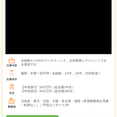
未経験からDXやマーケティング、企画業務にチャレンジでき
る環境です。
仕事内容
職歴・学歴一切不問！未経験・23卒、24卒、25卒歓迎！
応募条件
【年収例1】
300万円（総合職1年目）
【年収例2】
400万円（総合職2年目）
年収
北海道・東京・北陸・大阪・名古屋・福岡（希望勤務地を考慮
／転勤なし）／学習はリモートOK
勤務地