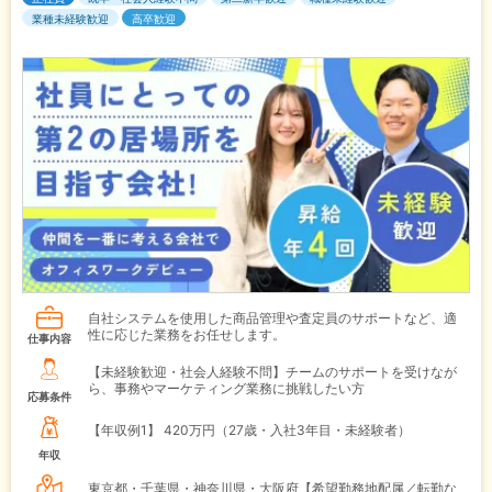
業種未経験歓迎
高卒歓迎
自社システムを使用した商品管理や査定員のサポートなど、適
性に応じた業務をお任せします。
仕事内容
【未経験歓迎・社会人経験不問】チームのサポートを受けなが
ら、事務やマーケティング業務に挑戦したい方
応募条件
【年収例1】
420万円（27歳・入社3年目・未経験者）
年収
東京都・千葉県・神奈川県・大阪府【希望勤務地配属／転勤な