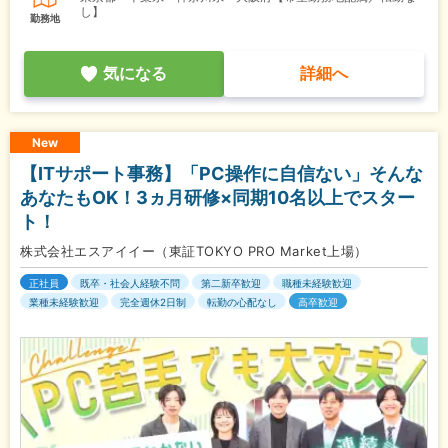
し】
勤務地
気になる
詳細へ
New
【ITサポート事務】「PC操作に自信ない」そんな
あなたもOK！3ヵ月研修×同期10名以上でスター
ト！
株式会社エスアイイー（東証TOKYO PRO Market上場）
正社員
既卒・社会人経験不問
第二新卒歓迎
職種未経験歓迎
業種未経験歓迎
完全週休2日制
転勤の心配なし
高卒歓迎