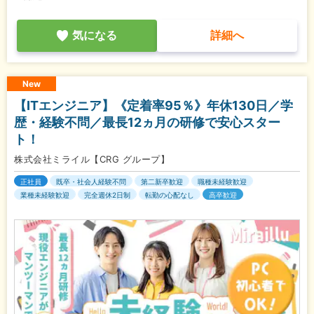
気になる
詳細へ
New
【ITエンジニア】《定着率95％》年休130日／学
歴・経験不問／最長12ヵ月の研修で安心スター
ト！
株式会社ミライル【CRG グループ】
正社員
既卒・社会人経験不問
第二新卒歓迎
職種未経験歓迎
業種未経験歓迎
完全週休2日制
転勤の心配なし
高卒歓迎