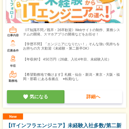
《IT知識不問／既卒・26卒歓迎》Webサイトの制作、業務シス
テムの開発、スマホアプリの開発などをお任せ！
仕事内容
【学歴不問】「エンジニアになりたい！」そんな強い気持ちを
お持ちの方 大歓迎《未経験・第二新卒OK》
応募条件
【年収例1】
450万円（26歳、入社4年目、未経験入社）
年収
【希望勤務地で働けます】札幌・仙台・新潟・東京・大阪・福
岡・那覇 にある各拠点 ※転勤なし
勤務地
気になる
詳細へ
New
【ITインフラエンジニア】未経験入社多数/第二新