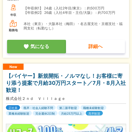
【年収例1】
24歳（入社2年目/東京）：約500万円
【年収例2】
26歳（入社4年目・主任/大阪）：約700万円
年収
本社（東京）・大阪本社（梅田）・名古屋支社・京都支社・福
岡支社（転勤なし）
勤務地
気になる
詳細へ
New
【バイヤー】新規開拓・ノルマなし！お客様に寄
り添う提案で月給30万円スタート／7月・8月入社
歓迎！
株式会社２ｎｄ Ｖｉｌｌａｇｅ
正社員
既卒・社会人経験不問
第二新卒歓迎
職種未経験歓迎
業種未経験歓迎
完全週休2日制
月給25万円以上
高卒歓迎