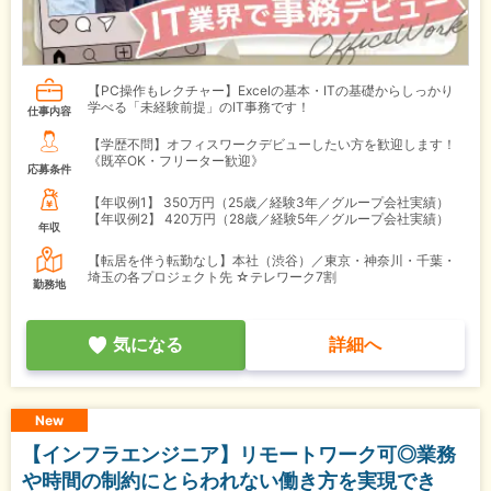
【PC操作もレクチャー】Excelの基本・ITの基礎からしっかり
学べる「未経験前提」のIT事務です！
仕事内容
【学歴不問】オフィスワークデビューしたい方を歓迎します！
《既卒OK・フリーター歓迎》
応募条件
【年収例1】
350万円（25歳／経験3年／グループ会社実績）
【年収例2】
420万円（28歳／経験5年／グループ会社実績）
年収
【転居を伴う転勤なし】本社（渋谷）／東京・神奈川・千葉・
埼玉の各プロジェクト先 ☆テレワーク7割
勤務地
気になる
詳細へ
New
【インフラエンジニア】リモートワーク可◎業務
や時間の制約にとらわれない働き方を実現でき