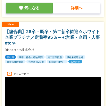
気になる
詳細へ
New
【総合職】26卒・既卒・第二新卒歓迎☆ホワイト
企業プラチナ／定着率95％～≪営業・企画・人事
etc≫
Dissectera株式会社
正社員
既卒・社会人経験不問
第二新卒歓迎
職種未経験歓迎
業種未経験歓迎
完全週休2日制
転勤の心配なし
高卒歓迎
ＰＲムービー