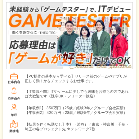
【PC操作の基本から学べる】リリース前のゲームやアプリが
正しく動くかをチェックするお仕事です。
仕事内容
【IT知識不問】ITやゲームに少しでも興味をお持ちの方であれ
ば大歓迎です《既卒OK・フリーター歓迎》
応募条件
【年収例1】
350万円（25歳／経験3年／グループ会社実績）
【年収例2】
420万円（28歳／経験5年／グループ会社実績）
年収
【転居を伴う転勤なし】本社（渋谷）／東京・神奈川・千葉・
埼玉の各プロジェクト先 ☆テレワーク7割
勤務地