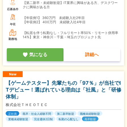
【第二新卒・未経験歓迎】IT業界に興味がある方、デスクワー
クに興味がある方
応募条件
【年収例1】
360万円 未経験入社2年目
【年収例2】
400万円 未経験入社4年目
年収
【転居を伴う転勤なし・フルリモート率50%・リモート併用率
14%】東京・神奈川・千葉・埼玉のプロジェクト先
勤務地
気になる
詳細へ
New
【ゲームテスター】先輩たちの「97％」が当社でI
Tデビュー！選ばれている理由は「社風」と「研修
体制」
株式会社ＴＨＥＯＴＥＣ
正社員
既卒・社会人経験不問
第二新卒歓迎
職種未経験歓迎
業種未経験歓迎
完全週休2日制
転勤の心配なし
高卒歓迎