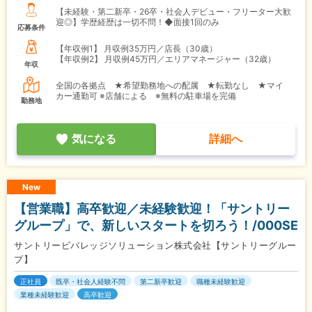
【未経験・第二新卒・26卒・社会人デビュー・フリーター大歓
迎◎】学歴経歴は一切不問！◆面接1回のみ
応募条件
【年収例1】
月収例35万円／店長（30歳）
【年収例2】
月収例45万円／エリアマネージャー（32歳）
年収
全国の各拠点 ★希望勤務地への配属 ★転勤なし ★マイ
カー通勤可 ※店舗による ※無料の駐車場を完備
勤務地
気になる
詳細へ
New
【営業職】高卒歓迎／未経験歓迎！「サントリー
グループ」で、新しいスタートを切ろう！/000SE
サントリービバレッジソリューション株式会社【サントリーグルー
プ】
正社員
既卒・社会人経験不問
第二新卒歓迎
職種未経験歓迎
業種未経験歓迎
高卒歓迎