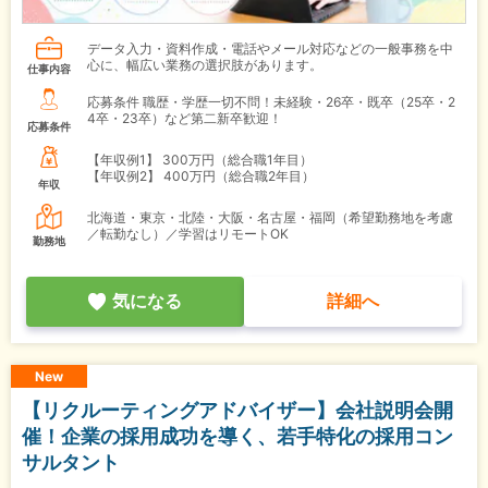
データ入力・資料作成・電話やメール対応などの一般事務を中
心に、幅広い業務の選択肢があります。
仕事内容
応募条件 職歴・学歴一切不問！未経験・26卒・既卒（25卒・2
4卒・23卒）など第二新卒歓迎！
応募条件
【年収例1】
300万円（総合職1年目）
【年収例2】
400万円（総合職2年目）
年収
北海道・東京・北陸・大阪・名古屋・福岡（希望勤務地を考慮
／転勤なし）／学習はリモートOK
勤務地
気になる
詳細へ
New
【リクルーティングアドバイザー】会社説明会開
催！企業の採用成功を導く、若手特化の採用コン
サルタント