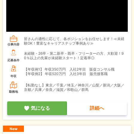
皆さんの適性に応じて、各ポジションをお任せします！≪未経
験OK！豊富なキャリアステップ事例あり≫
仕事内容
未経験・26卒・第二新卒・既卒・フリーターの方、大歓迎！9
0％以上の先輩が未経験スタート！定着率◎
応募条件
【年収例1】
年収350万円 入社2年目 販促コンサル職
【年収例2】
年収520万円 入社3年目 販売接客職
年収
【転勤なし】東京／千葉／埼玉／神奈川／山梨／新潟／大阪／
京都／兵庫／奈良／滋賀／和歌山／群馬
勤務地
気になる
詳細へ
New