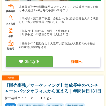
未経験歓迎★個別指導塾スタッフとして、教室運営全般をお任
せ◆入社後3～6ヵ月の手厚い研修アリ
仕事内容
【未経験・第二新卒歓迎】会社と一緒に自分自身も大きく成長
したい方／教育業界に携わりたい方
応募条件
【年収例1】
年収320万円（入社1年目）
【年収例2】
年収380万円（入社3年目）
年収
【転居を伴う転勤なし】大阪府大阪市及び大阪府内の各校舎
※勤務地は希望を考慮
勤務地
気になる
詳細へ
New
【販売事務／マーケティング】急成長中のベンチ
ャーをバックオフィスから支える｜年間休日131日
株式会社２ｎｄ Ｖｉｌｌａｇｅ
正社員
既卒・社会人経験不問
第二新卒歓迎
職種未経験歓迎