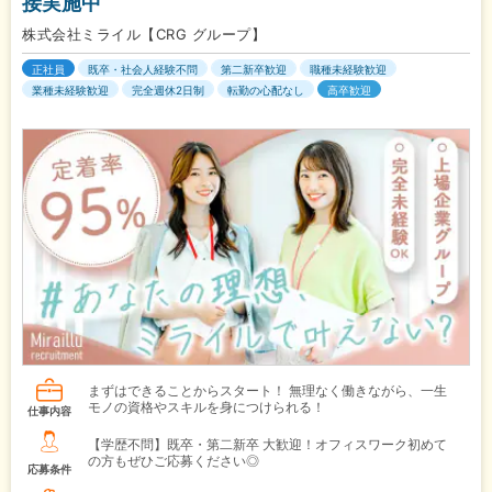
接実施中
株式会社ミライル【CRG グループ】
正社員
既卒・社会人経験不問
第二新卒歓迎
職種未経験歓迎
業種未経験歓迎
完全週休2日制
転勤の心配なし
高卒歓迎
まずはできることからスタート！ 無理なく働きながら、一生
モノの資格やスキルを身につけられる！
仕事内容
【学歴不問】既卒・第二新卒 大歓迎！オフィスワーク初めて
の方もぜひご応募ください◎
応募条件