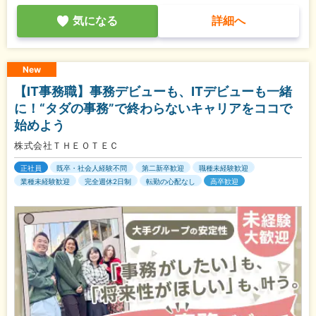
気になる
詳細へ
New
【IT事務職】事務デビューも、ITデビューも一緒
に！“タダの事務”で終わらないキャリアをココで
始めよう
株式会社ＴＨＥＯＴＥＣ
正社員
既卒・社会人経験不問
第二新卒歓迎
職種未経験歓迎
業種未経験歓迎
完全週休2日制
転勤の心配なし
高卒歓迎