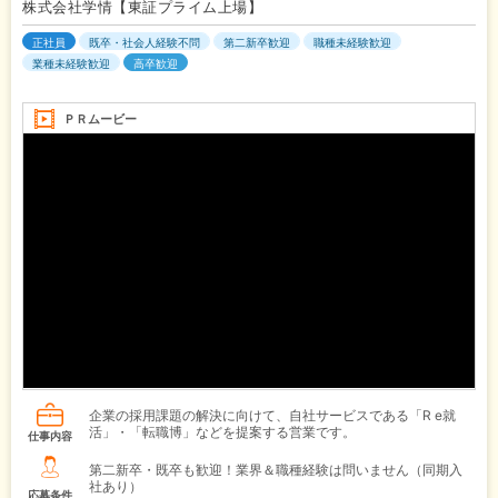
株式会社学情【東証プライム上場】
正社員
既卒・社会人経験不問
第二新卒歓迎
職種未経験歓迎
業種未経験歓迎
高卒歓迎
ＰＲムービー
企業の採用課題の解決に向けて、自社サービスである「R e就
活」・「転職博」などを提案する営業です。
仕事内容
第二新卒・既卒も歓迎！業界＆職種経験は問いません（同期入
社あり）
応募条件