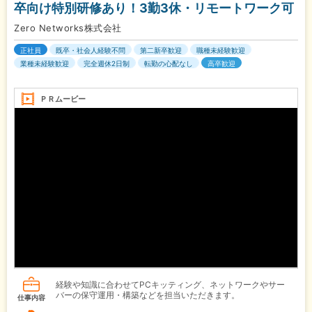
卒向け特別研修あり！3勤3休・リモートワーク可
Zero Networks株式会社
正社員
既卒・社会人経験不問
第二新卒歓迎
職種未経験歓迎
業種未経験歓迎
完全週休2日制
転勤の心配なし
高卒歓迎
ＰＲムービー
経験や知識に合わせてPCキッティング、ネットワークやサー
バーの保守運用・構築などを担当いただきます。
仕事内容