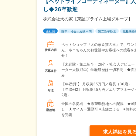
【ペットライフコーディネーター】人
し◆26卒歓迎
株式会社犬の家【東証プライム上場グループ】
正社員
既卒・社会人経験不問
第二新卒歓迎
職種未経
ペットショップ『犬の家＆猫の里』で、ワン
ん、ネコちゃんのお世話やお客様への接客を
仕事内容
せ！
【未経験・第二新卒・26卒・社会人デビュー
ーター大歓迎◎】学歴経歴は一切不問！◆面
応募条件
み
【年収例1】
月収例35万円／店長（30歳）
【年収例2】
月収例45万円／エリアマネージ
年収
2歳）
全国の各拠点 ★希望勤務地への配属 ★転
し ★マイカー通勤可 ※店舗による ※無料
勤務地
を完備
求人詳細を見