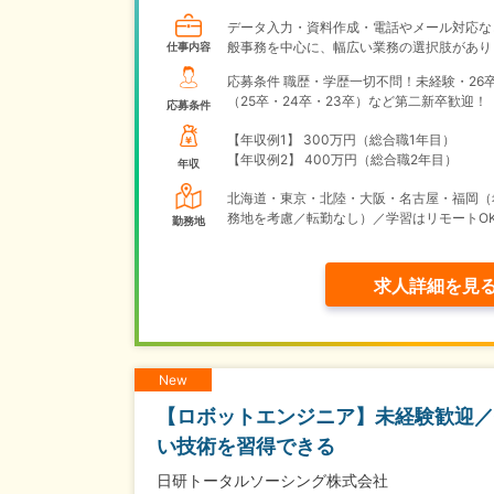
データ入力・資料作成・電話やメール対応な
般事務を中心に、幅広い業務の選択肢があり
仕事内容
応募条件 職歴・学歴一切不問！未経験・26
（25卒・24卒・23卒）など第二新卒歓迎！
応募条件
【年収例1】
300万円（総合職1年目）
【年収例2】
400万円（総合職2年目）
年収
北海道・東京・北陸・大阪・名古屋・福岡（
務地を考慮／転勤なし）／学習はリモートO
勤務地
求人詳細を見
New
【ロボットエンジニア】未経験歓迎／
い技術を習得できる
日研トータルソーシング株式会社