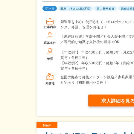
正社員
既卒・社会人経験不問
第二新卒歓迎
職種未経
製造業を中心に使用されているロボットのメ
ンス、修繕、管理をお任せ！
仕事内容
【未経験歓迎】学歴不問／社会人歴不問／文
／専門的な知識は入社後の習得でOK
応募条件
【年収例1】
年収400万円：経験3年（月給2
賞与＋各種手当）
年収
【年収例2】
年収500万円：経験5年（月給3
賞与＋各種手当）
全国の拠点で募集／UIターン歓迎／家具家電
社宅あり（初期費用ゼロ円！）
勤務地
求人詳細を見
New