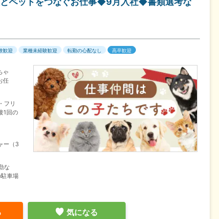
とペットをつなぐお仕事◆9月入社◆書類選考な
験歓迎
業種未経験歓迎
転勤の心配なし
高卒歓迎
ちゃ
お任
・フリ
接1回の
ャー（3
勤な
の駐車場
る
気になる