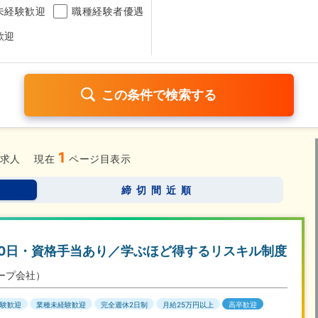
未経験歓迎
職種経験者優遇
歓迎
1
日120日以上
残業少なめ（1日1時間以内）
月給25万円以
求人
現在
ページ目表示
考なし
締切間近順
さらに詳しく検索したい方はこちら➤
20日・資格手当あり／学ぶほど得するリスキル制度
ープ会社）
験歓迎
業種未経験歓迎
完全週休2日制
月給25万円以上
高卒歓迎