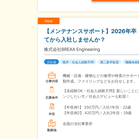
New
【メンテナンスサポート】2026年
てから入社しませんか？
株式会社BREXA Engineering
正社員
既卒・社会人経験不問
第二新卒歓迎
職種未経
機械・設備・建物などの修理や検査のサポー
類作成、ファイリングなどをお任せします。
仕事内容
【未経験OK・社会人経験不問】新しいことに
ンジしたい方／社会人デビューも歓迎！
応募条件
【年収例1】
350万円／入社1年目・22歳
【年収例2】
420万円／入社2年目・29歳
年収
全国の当社事業所
勤務地