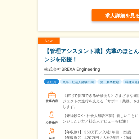
求人詳細を見
New
【管理アシスタント職】先輩のほとん
ンジを応援！
株式会社BREXA Engineering
正社員
既卒・社会人経験不問
第二新卒歓迎
職種未経
《在宅で参加できる研修あり》さまざまな建
ジェクトの進行を支える「サポート業務」を
仕事内容
します。
【未経験OK・社会人経験不問】新しいことに
ンジしたい方／社会人デビューも歓迎！
応募条件
【年収例1】
350万円／入社1年目・22歳
【年収例2】
420万円／入社2年目・29歳
年収