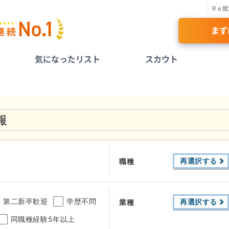
Ｒｅ就
まず
気になったリスト
スカウト
報
再選択する
職種
第二新卒歓迎
学歴不問
再選択する
業種
同職種経験5年以上