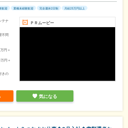
験歓迎
業種未経験歓迎
完全週休2日制
月給25万円以上
ンテナ
ＰＲムービー
理不問
7万円＋
0万円＋
付きの
る
気になる