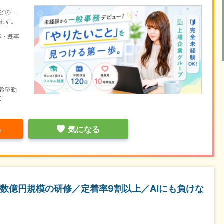
どの一
ます。
卒・既卒
希望勤
K
る
気になる
数億円規模の研修／定着率9割以上／AIにも負けな