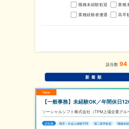
職種未経験歓迎
業種
業種経験者優遇
高卒
年収
94
完全週休2日制
年間休
こだわり
該当数
条件
土日面接OK
書類選
新着順
New
【一般事務】未経験OK／年間休日1
ソーシャルシフト株式会社（TPM上場企業グル
正社員
既卒・社会人経験不問
第二新卒歓迎
職種未経