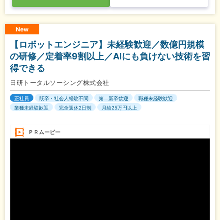
New
【ロボットエンジニア】未経験歓迎／数億円規模
の研修／定着率9割以上／AIにも負けない技術を習
得できる
日研トータルソーシング株式会社
正社員
既卒・社会人経験不問
第二新卒歓迎
職種未経験歓迎
業種未経験歓迎
完全週休2日制
月給25万円以上
ＰＲムービー