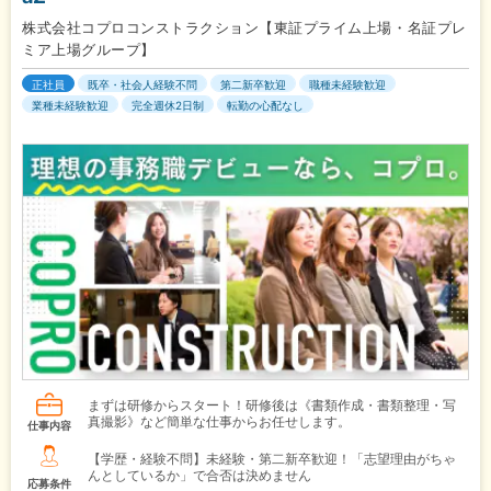
株式会社コプロコンストラクション【東証プライム上場・名証プレ
ミア上場グループ】
正社員
既卒・社会人経験不問
第二新卒歓迎
職種未経験歓迎
業種未経験歓迎
完全週休2日制
転勤の心配なし
まずは研修からスタート！研修後は《書類作成・書類整理・写
真撮影》など簡単な仕事からお任せします。
仕事内容
【学歴・経験不問】未経験・第二新卒歓迎！「志望理由がちゃ
んとしているか」で合否は決めません
応募条件