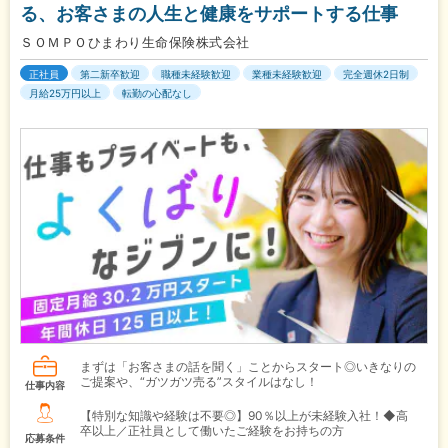
る、お客さまの人生と健康をサポートする仕事
ＳＯＭＰＯひまわり生命保険株式会社
正社員
第二新卒歓迎
職種未経験歓迎
業種未経験歓迎
完全週休2日制
月給25万円以上
転勤の心配なし
まずは「お客さまの話を聞く」ことからスタート◎いきなりの
ご提案や、“ガツガツ売る”スタイルはなし！
仕事内容
【特別な知識や経験は不要◎】90％以上が未経験入社！◆高
卒以上／正社員として働いたご経験をお持ちの方
応募条件