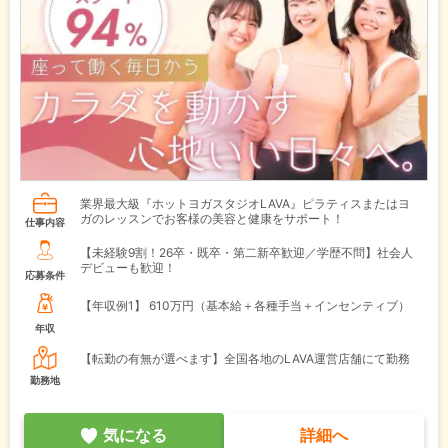
業界最大級『ホットヨガスタジオLAVA』ピラティスまたはヨ
ガのレッスンでお客様の美容と健康をサポート！
仕事内容
【未経験9割！26卒・既卒・第二新卒歓迎／学歴不問】社会人
デビューも歓迎！
応募条件
【年収例1】
610万円（基本給＋各種手当＋インセンティブ）
年収
【転勤の有無が選べます】全国各地のLAVA運営店舗にて勤務
勤務地
気になる
詳細へ