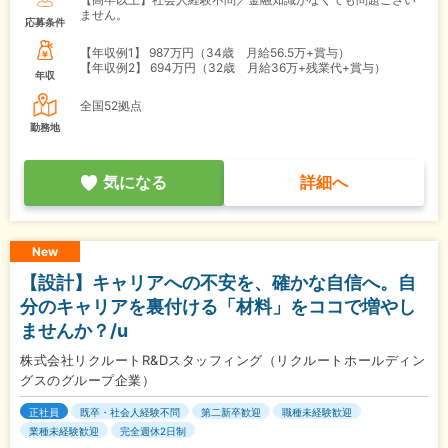
ません。
応募条件
【年収例1】
987万円（34歳 月給56.5万+賞与）
【年収例2】
694万円（32歳 月給36万+残業代+賞与）
年収
全国52拠点
勤務地
気になる
詳細へ
New
【設計】キャリアへの不安を、確かな自信へ。自
分のキャリアを裏付ける「材料」をココで増やし
ませんか？/u
株式会社リクルートR&Dスタッフィング（リクルートホールディン
グスのグループ企業）
正社員
既卒・社会人経験不問
第二新卒歓迎
職種未経験歓迎
業種未経験歓迎
完全週休2日制