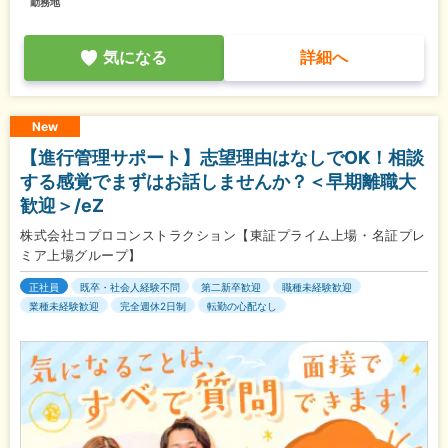
勤務地
気になる
詳細へ
New
【進行管理サポート】志望理由はなしでOK！相談
する感覚でまずはお話しませんか？＜早期離職大
歓迎＞/eZ
株式会社コプロコンストラクション【東証プライム上場・名証プレ
ミア上場グループ】
正社員
既卒・社会人経験不問
第二新卒歓迎
職種未経験歓迎
業種未経験歓迎
完全週休2日制
転勤の心配なし