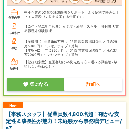
中小企業のDX化や課題解決をサポート！より便利で快適なオ
フィス環境づくりを提案する仕事です。
仕事内容
【既卒・第二新卒歓迎】★学歴・経歴・スキル一切不問 ★業
界職種未経験歓迎
応募条件
【年収例1】
年収590万円 ／ 25歳 営業職 経験3年 ／月給26
万5000円＋インセンティブ＋賞与
年収
【年収例2】
年収980万円 ／ 31歳 営業職 経験9年 ／月給37
万2000円＋インセンティブ＋賞与
【勤務地多数】全国各地に45拠点あり◎＜選べる勤務地×希
望しない転勤なし＞
勤務地
気になる
詳細へ
New
【事務スタッフ】従業員数4,800名超！確かな安
定性＆成長性が魅力！未経験から事務職デビュー/
aZ