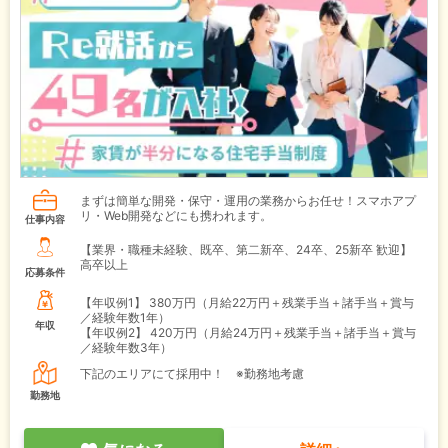
まずは簡単な開発・保守・運用の業務からお任せ！スマホアプ
リ・Web開発などにも携われます。
仕事内容
【業界・職種未経験、既卒、第二新卒、24卒、25新卒 歓迎】
高卒以上
応募条件
【年収例1】
380万円（月給22万円＋残業手当＋諸手当＋賞与
／経験年数1年）
年収
【年収例2】
420万円（月給24万円＋残業手当＋諸手当＋賞与
／経験年数3年）
下記のエリアにて採用中！ ※勤務地考慮
勤務地