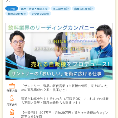
プ】
正社員
既卒・社会人経験不問
第二新卒歓迎
職種未経験歓迎
業種未経験歓迎
完全週休2日制
「サントリー」製品の販促営業（自販機の管理、売上UPのた
めの商品構成の立案～提案など）
仕事内容
普通自動車免許をお持ちの方（AT限定OK）／これまでの経歴
も不問／業界・職種未経験も大歓迎です！
応募条件
【年収例1】
405万円（月給29万円＋賞与 ※交通費は含まず／
高卒入社3年目）