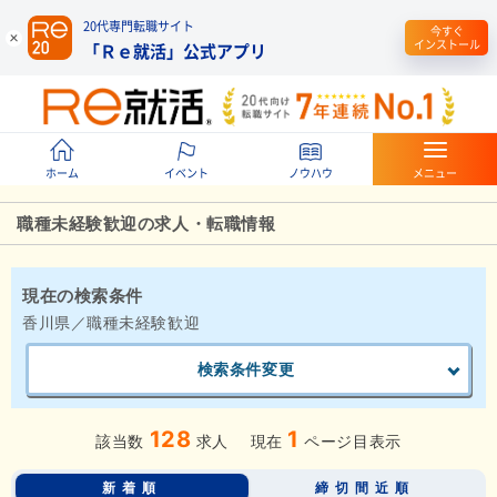
20代専門転職サイト
今すぐ
インストール
「Ｒｅ就活」公式アプリ
ホーム
イベント
ノウハウ
メニュー
職種未経験歓迎の求人・転職情報
現在の検索条件
香川県／職種未経験歓迎
検索条件変更
128
1
該当数
求人
現在
ページ目表示
新着順
締切間近順