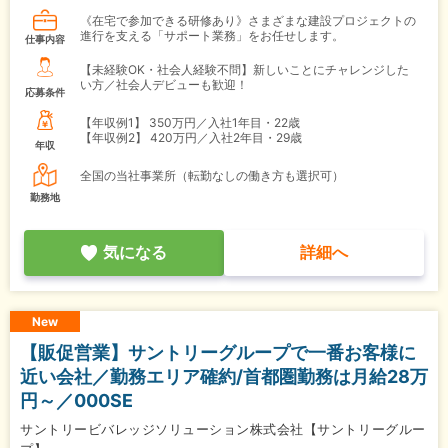
《在宅で参加できる研修あり》さまざまな建設プロジェクトの
進行を支える「サポート業務」をお任せします。
仕事内容
【未経験OK・社会人経験不問】新しいことにチャレンジした
い方／社会人デビューも歓迎！
応募条件
【年収例1】
350万円／入社1年目・22歳
【年収例2】
420万円／入社2年目・29歳
年収
全国の当社事業所（転勤なしの働き方も選択可）
勤務地
気になる
詳細へ
New
【販促営業】サントリーグループで一番お客様に
近い会社／勤務エリア確約/首都圏勤務は月給28万
円～／000SE
サントリービバレッジソリューション株式会社【サントリーグルー