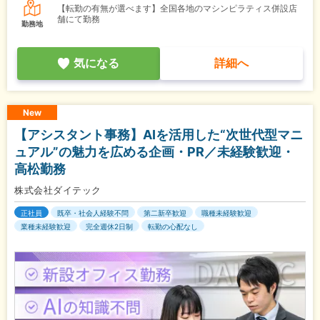
【転勤の有無が選べます】全国各地のマシンピラティス併設店
舗にて勤務
勤務地
気になる
詳細へ
New
【アシスタント事務】AIを活用した“次世代型マニ
ュアル”の魅力を広める企画・PR／未経験歓迎・
高松勤務
株式会社ダイテック
正社員
既卒・社会人経験不問
第二新卒歓迎
職種未経験歓迎
業種未経験歓迎
完全週休2日制
転勤の心配なし