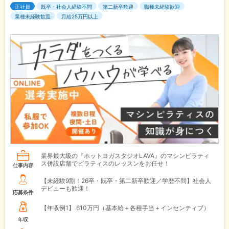
正社員
既卒・社会人経験不問
第二新卒歓迎
職種未経験歓迎
業種未経験歓迎
月給25万円以上
業界最大級の『ホットヨガスタジオLAVA』のマシンピラティ
ス併設店舗でピラティスのレッスンをお任せ！
仕事内容
【未経験9割！26卒・既卒・第二新卒歓迎／学歴不問】社会人
デビューも歓迎！
応募条件
【年収例1】
610万円（基本給＋各種手当＋インセンティブ）
年収