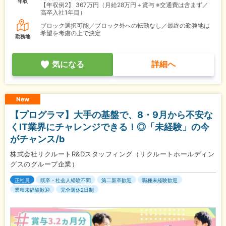
年収
【年収例2】
367万円（月給28万円＋賞与 ※交通費は含まず／
高卒入社1年目）
ブロック選択可能／ブロック外への転勤なし／最終の勤務地は
希望を考慮の上で決定
勤務地
気になる
詳細へ
New
【プログラマ】大手の基盤で、8・9月から不安な
くIT業界にチャレンジできる！◎「未経験」の今
がチャンス/b
株式会社リクルートR&Dスタッフィング（リクルートホールディン
グスのグループ企業）
正社員
既卒・社会人経験不問
第二新卒歓迎
職種未経験歓迎
業種未経験歓迎
完全週休2日制