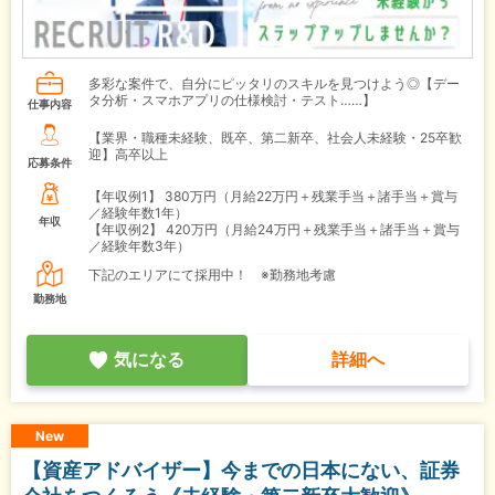
多彩な案件で、自分にピッタリのスキルを見つけよう◎【デー
タ分析・スマホアプリの仕様検討・テスト……】
仕事内容
【業界・職種未経験、既卒、第二新卒、社会人未経験・25卒歓
迎】高卒以上
応募条件
【年収例1】
380万円（月給22万円＋残業手当＋諸手当＋賞与
／経験年数1年）
年収
【年収例2】
420万円（月給24万円＋残業手当＋諸手当＋賞与
／経験年数3年）
下記のエリアにて採用中！ ※勤務地考慮
勤務地
気になる
詳細へ
New
【資産アドバイザー】今までの日本にない、証券