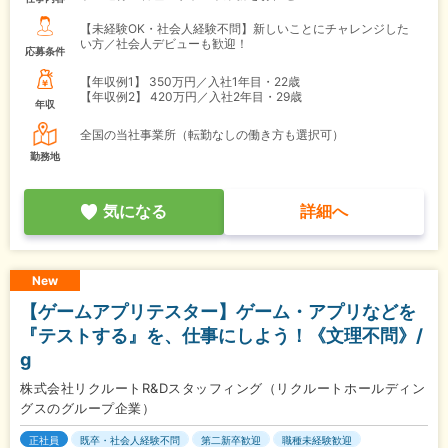
【未経験OK・社会人経験不問】新しいことにチャレンジした
い方／社会人デビューも歓迎！
応募条件
【年収例1】
350万円／入社1年目・22歳
【年収例2】
420万円／入社2年目・29歳
年収
全国の当社事業所（転勤なしの働き方も選択可）
勤務地
気になる
詳細へ
New
【ゲームアプリテスター】ゲーム・アプリなどを
『テストする』を、仕事にしよう！《文理不問》/
g
株式会社リクルートR&Dスタッフィング（リクルートホールディン
グスのグループ企業）
正社員
既卒・社会人経験不問
第二新卒歓迎
職種未経験歓迎