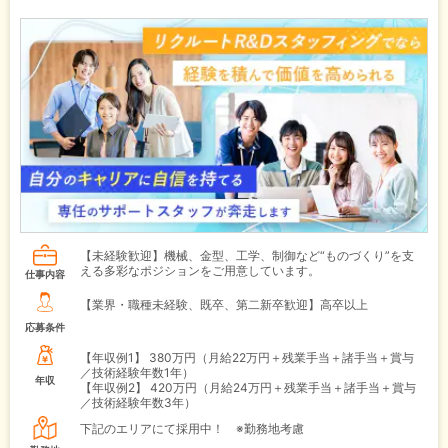
【未経験歓迎】機械、金型、工学、制御など“ものづくり”を支
える多彩なポジションをご用意しています。
仕事内容
【業界・職種未経験、既卒、第二新卒歓迎】高卒以上
応募条件
【年収例1】
380万円（月給22万円＋残業手当＋諸手当＋賞与
／技術経験年数1年）
年収
【年収例2】
420万円（月給24万円＋残業手当＋諸手当＋賞与
／技術経験年数3年）
下記のエリアにて採用中！ ※勤務地考慮