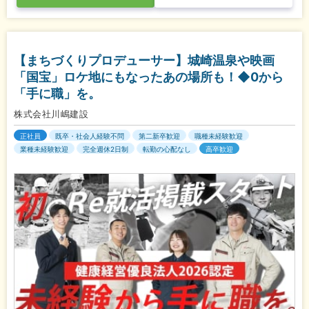
【まちづくりプロデューサー】城崎温泉や映画
「国宝」ロケ地にもなったあの場所も！◆0から
「手に職」を。
株式会社川嶋建設
正社員
既卒・社会人経験不問
第二新卒歓迎
職種未経験歓迎
業種未経験歓迎
完全週休2日制
転勤の心配なし
高卒歓迎