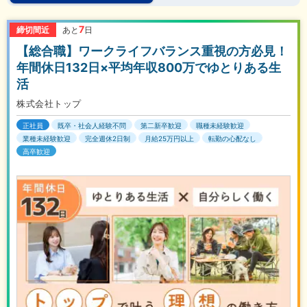
7
締切間近
あと
日
【総合職】ワークライフバランス重視の方必見！
年間休日132日×平均年収800万でゆとりある生
活
株式会社トップ
正社員
既卒・社会人経験不問
第二新卒歓迎
職種未経験歓迎
業種未経験歓迎
完全週休2日制
月給25万円以上
転勤の心配なし
高卒歓迎