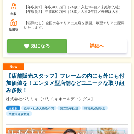
【年収例1】
年収460万円（24歳／入社1年目／未経験入社）
【年収例2】
年収580万円（28歳／入社3年目／未経験入社）
年収
【転勤なし】全国の各エリアに支店を展開。希望エリアに配属
いたします。
勤務地
気になる
詳細へ
New
【店舗販売スタッフ】フレームの内にも外にも付
加価値を！エンタメ型店舗などユニークな取り組
み多数！
株式会社パリミキ【パリミキホールディングス】
正社員
既卒・社会人経験不問
第二新卒歓迎
職種未経験歓迎
業種未経験歓迎