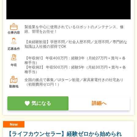
製造業を中心に使用されているロボットのメンテナンス、修
繕、管理をお任せ！
仕事内容
【未経験歓迎】学歴不問／社会人歴不問／文理不問／専門的な
知識は入社後の習得でOK
応募条件
【年収例1】
年収400万円：経験3年（月給27万円＋賞与＋各
種手当）
年収
【年収例2】
年収500万円：経験5年（月給30万円＋賞与＋各
種手当）
全国の拠点で募集／UIターン歓迎／家具家電付きの社宅あり
（初期費用ゼロ円！）
勤務地
気になる
詳細へ
New
【ライフカウンセラー】経験ゼロから始められ