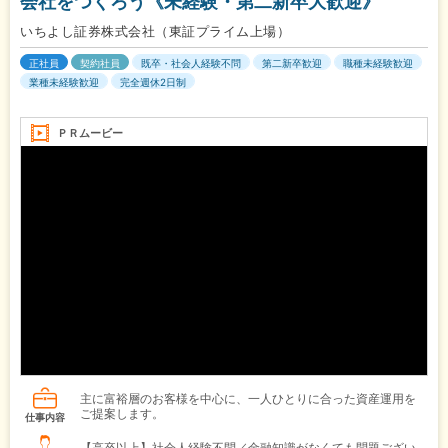
会社をつくろう《未経験・第二新卒大歓迎》
いちよし証券株式会社（東証プライム上場）
正社員
契約社員
既卒・社会人経験不問
第二新卒歓迎
職種未経験歓迎
業種未経験歓迎
完全週休2日制
ＰＲムービー
主に富裕層のお客様を中心に、一人ひとりに合った資産運用を
ご提案します。
仕事内容
【高卒以上】社会人経験不問／金融知識がなくても問題ござい