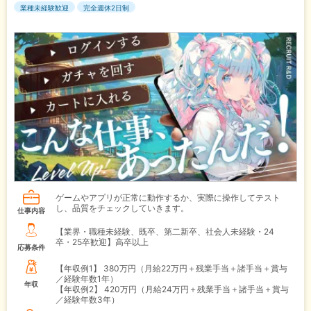
業種未経験歓迎
完全週休2日制
ゲームやアプリが正常に動作するか、実際に操作してテスト
し、品質をチェックしていきます。
仕事内容
【業界・職種未経験、既卒、第二新卒、社会人未経験・24
卒・25卒歓迎】高卒以上
応募条件
【年収例1】
380万円（月給22万円＋残業手当＋諸手当＋賞与
／経験年数1年）
年収
【年収例2】
420万円（月給24万円＋残業手当＋諸手当＋賞与
／経験年数3年）