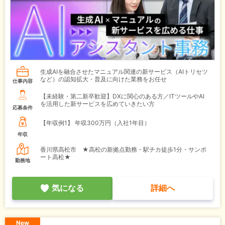
生成AIを融合させたマニュアル関連の新サービス（AIトリセツ
など）の認知拡大・普及に向けた業務をお任せ
仕事内容
【未経験・第二新卒歓迎】DXに関心のある方／ITツールやAI
を活用した新サービスを広めていきたい方
応募条件
【年収例1】
年収300万円（入社1年目）
年収
香川県高松市 ★高松の新拠点勤務・駅チカ徒歩1分・サンポ
ート高松★
勤務地
気になる
詳細へ
New