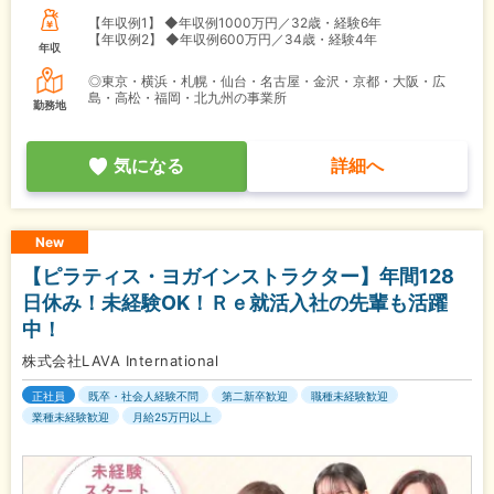
【年収例1】
◆年収例1000万円／32歳・経験6年
【年収例2】
◆年収例600万円／34歳・経験4年
年収
◎東京・横浜・札幌・仙台・名古屋・金沢・京都・大阪・広
島・高松・福岡・北九州の事業所
勤務地
気になる
詳細へ
New
【ピラティス・ヨガインストラクター】年間128
日休み！未経験OK！Ｒｅ就活入社の先輩も活躍
中！
株式会社LAVA International
正社員
既卒・社会人経験不問
第二新卒歓迎
職種未経験歓迎
業種未経験歓迎
月給25万円以上