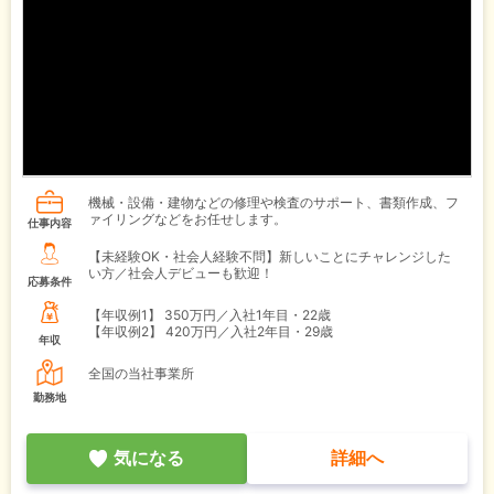
機械・設備・建物などの修理や検査のサポート、書類作成、フ
ァイリングなどをお任せします。
仕事内容
【未経験OK・社会人経験不問】新しいことにチャレンジした
い方／社会人デビューも歓迎！
応募条件
【年収例1】
350万円／入社1年目・22歳
【年収例2】
420万円／入社2年目・29歳
年収
全国の当社事業所
勤務地
気になる
詳細へ