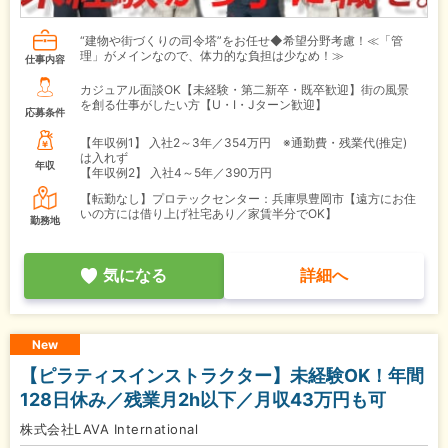
“建物や街づくりの司令塔”をお任せ◆希望分野考慮！≪「管
理」がメインなので、体力的な負担は少なめ！≫
仕事内容
カジュアル面談OK【未経験・第二新卒・既卒歓迎】街の風景
を創る仕事がしたい方【U・I・Jターン歓迎】
応募条件
【年収例1】
入社2～3年／354万円 ※通勤費・残業代(推定)
は入れず
年収
【年収例2】
入社4～5年／390万円
【転勤なし】プロテックセンター：兵庫県豊岡市【遠方にお住
いの方には借り上げ社宅あり／家賃半分でOK】
勤務地
気になる
詳細へ
New
【ピラティスインストラクター】未経験OK！年間
128日休み／残業月2h以下／月収43万円も可
株式会社LAVA International