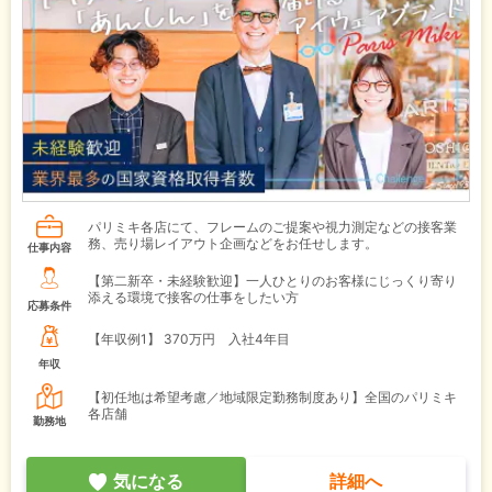
パリミキ各店にて、フレームのご提案や視力測定などの接客業
務、売り場レイアウト企画などをお任せします。
仕事内容
【第二新卒・未経験歓迎】一人ひとりのお客様にじっくり寄り
添える環境で接客の仕事をしたい方
応募条件
【年収例1】
370万円 入社4年目
年収
【初任地は希望考慮／地域限定勤務制度あり】全国のパリミキ
各店舗
勤務地
気になる
詳細へ