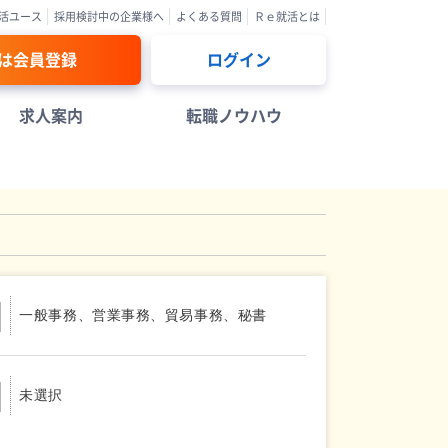
活ユース
採用検討中の企業様へ
よくある質問
Ｒｅ就活とは
は会員登録
ログイン
求人案内
転職ノウハウ
一般事務、営業事務、貿易事務、秘書
未選択