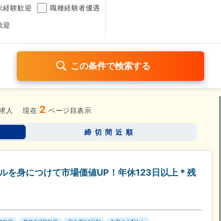
未経験歓迎
職種経験者優遇
歓迎
2
日120日以上
残業少なめ（1日1時間以内）
月給25万円以
求人
現在
ページ目表示
考なし
締切間近順
さらに詳しく検索したい方はこちら➤
キルを身につけて市場価値UP！年休123日以上＊残