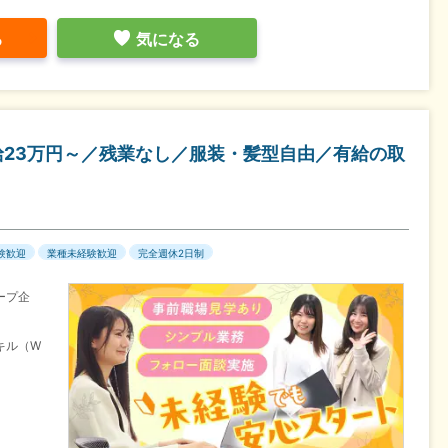
る
気になる
給23万円～／残業なし／服装・髪型自由／有給の取
験歓迎
業種未経験歓迎
完全週休2日制
ープ企
キル（W