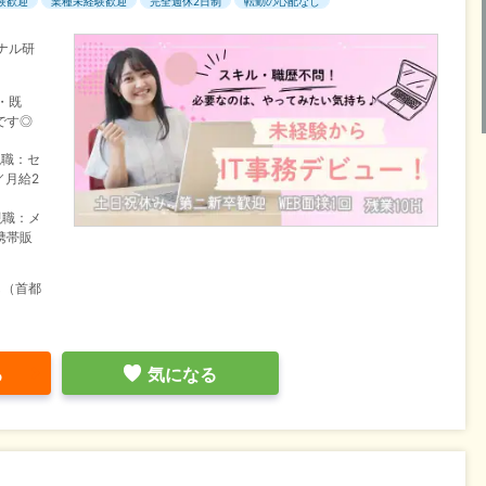
験歓迎
業種未経験歓迎
完全週休2日制
転勤の心配なし
ナル研
・既
です◎
現職：セ
／月給2
現職：メ
携帯販
し（首都
る
気になる