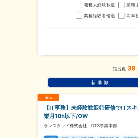
職種未経験歓迎
業種
業種経験者優遇
高卒
年収
39
完全週休2日制
年間休
こだわり
該当数
条件
土日面接OK
書類選
新着順
New
【IT事務】未経験歓迎◎研修でITス
業月10h以下/OW
ランスタッド株式会社 DTS事業本部