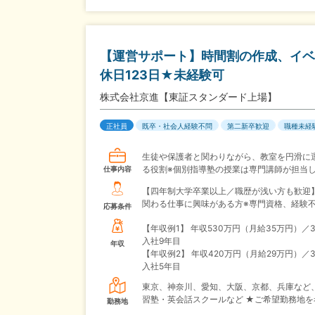
【運営サポート】時間割の作成、イベ
休日123日★未経験可
株式会社京進【東証スタンダード上場】
正社員
既卒・社会人経験不問
第二新卒歓迎
職種未経
生徒や保護者と関わりながら、教室を円滑に
る役割※個別指導塾の授業は専門講師が担当
仕事内容
【四年制大学卒業以上／職歴が浅い方も歓迎
関わる仕事に興味がある方※専門資格、経験
応募条件
【年収例1】
年収530万円（月給35万円）／
入社9年目
年収
【年収例2】
年収420万円（月給29万円）／
入社5年目
東京、神奈川、愛知、大阪、京都、兵庫など
習塾・英会話スクールなど ★ご希望勤務地を
勤務地