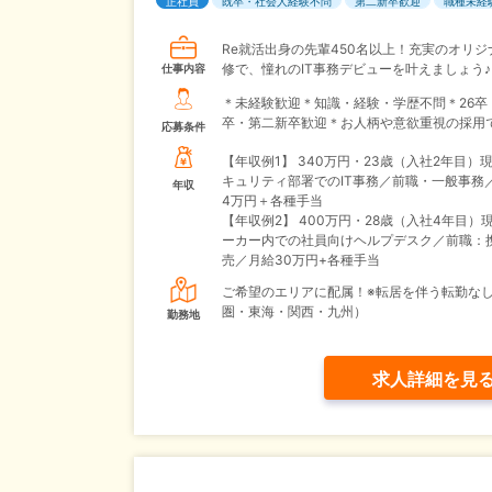
正社員
既卒・社会人経験不問
第二新卒歓迎
職種未経
Re就活出身の先輩450名以上！充実のオリジ
修で、憧れのIT事務デビューを叶えましょう♪
仕事内容
＊未経験歓迎＊知識・経験・学歴不問＊26卒
卒・第二新卒歓迎＊お人柄や意欲重視の採用
応募条件
【年収例1】
340万円・23歳（入社2年目）
キュリティ部署でのIT事務／前職・一般事務
年収
4万円＋各種手当
【年収例2】
400万円・28歳（入社4年目）
ーカー内での社員向けヘルプデスク／前職：
売／月給30万円+各種手当
ご希望のエリアに配属！※転居を伴う転勤な
圏・東海・関西・九州）
勤務地
求人詳細を見