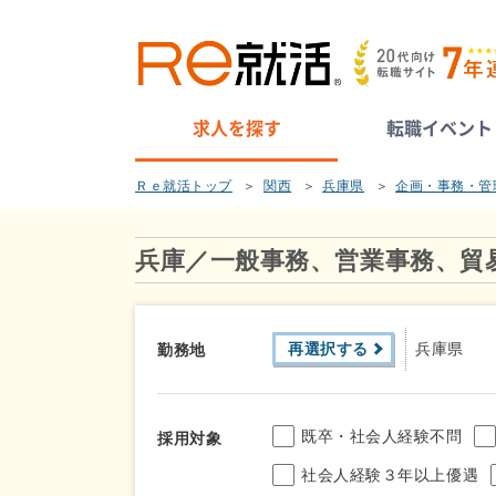
求人を探す
転職イベント
Ｒｅ就活トップ
関西
兵庫県
企画・事務・管
兵庫／一般事務、営業事務、貿
再選択する
兵庫県
勤務地
既卒・社会人経験不問
採用対象
社会人経験３年以上優遇