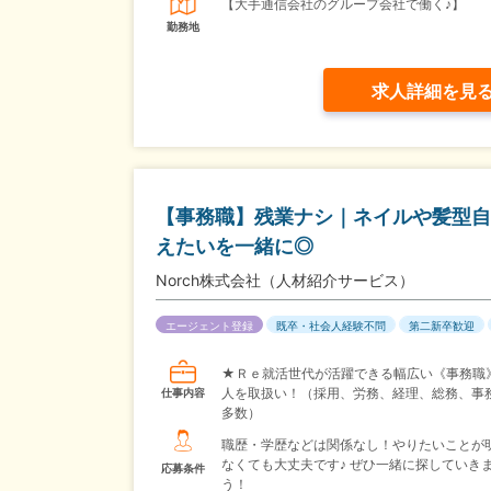
【大手通信会社のグループ会社で働く♪】
勤務地
求人詳細を見
【事務職】残業ナシ｜ネイルや髪型自
えたいを一緒に◎
Norch株式会社（人材紹介サービス）
エージェント登録
既卒・社会人経験不問
第二新卒歓迎
★Ｒｅ就活世代が活躍できる幅広い《事務職
人を取扱い！（採用、労務、経理、総務、事
仕事内容
多数）
職歴・学歴などは関係なし！やりたいことが
なくても大丈夫です♪ ぜひ一緒に探していき
応募条件
う！