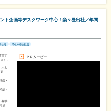
ント企画等デスクワーク中心！楽々昼出社／年間
験歓迎
業種未経験歓迎
運営す
ＰＲムービー
します。
】人と
不要！
35歳・
30歳・
、各学
考慮