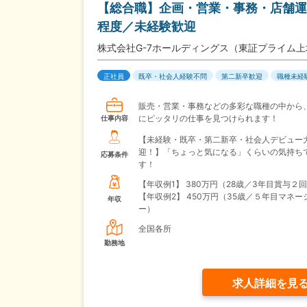
【総合職】企画・営業・事務・店舗運
程度／未経験歓迎
株式会社G-7ホールディングス（東証プライム
正社員
既卒・社会人経験不問
第二新卒歓迎
職種未経
販売・営業・事務などの多彩な職種の中から
にピッタリの仕事を見つけられます！
仕事内容
【未経験・既卒・第二新卒・社会人デビュー
迎！】「ちょっと気になる」くらいの気持ちで
応募条件
す！
【年収例1】
380万円（28歳／3年目賞与２
【年収例2】
450万円（35歳／５年目マネー
年収
ー）
全国各所
勤務地
求人詳細を見