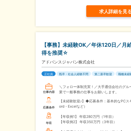
求人詳細を見
【事務】未経験OK／年休120日／月
得を推奨☆
アドバンスジャパン株式会社
正社員
既卒・社会人経験不問
第二新卒歓迎
職種未経
＼フォロー体制充実！／大手通信会社のグル
業で一般事務の仕事をお願いします。
仕事内容
【未経験歓迎♪】◆応募条件：基本的なPCス
ord・Excelなど）
応募条件
【年収例1】
年収280万円（1年目）
【年収例2】
年収350万円（3年目）
年収