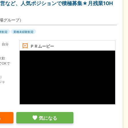
営など、人気ポジションで積極募集★月残業10H
上場グループ）
験歓迎
業種未経験歓迎
、自分
ＰＲムービー
大歓
OKで
回）
ジャ
る
気になる