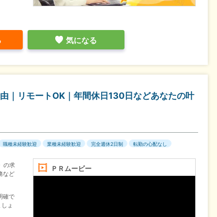
る
気になる
由｜リモートOK｜年間休日130日などあなたの叶
職種未経験歓迎
業種未経験歓迎
完全週休2日制
転勤の心配なし
》の求
ＰＲムービー
務など
明確で
ましょ