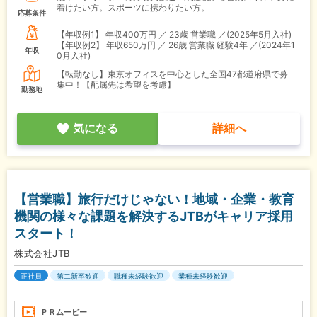
着けたい方。スポーツに携わりたい方。
応募条件
【年収例1】
年収400万円 ／ 23歳 営業職 ／(2025年5月入社)
【年収例2】
年収650万円 ／ 26歳 営業職 経験4年 ／(2024年1
年収
0月入社)
【転勤なし】東京オフィスを中心とした全国47都道府県で募
集中！【配属先は希望を考慮】
勤務地
気になる
詳細へ
【営業職】旅行だけじゃない！地域・企業・教育
機関の様々な課題を解決するJTBがキャリア採用
スタート！
株式会社JTB
正社員
第二新卒歓迎
職種未経験歓迎
業種未経験歓迎
ＰＲムービー