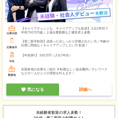
【キャリアチェンジも、キャリアアップも歓迎】入社2年目で
年収700万円超／上場企業勤務など優良求人多数
仕事内容
【第二新卒歓迎】頑張った分しっかり評価されたい方／年齢や
社歴に関係なくキャリアアップしたい方 歓迎！
応募条件
【年収例1】
350万円（入社1年目）
年収
全国各地の企業をご紹介 ☆転勤なし／徒歩圏内／テレワーク
などの一人ひとりの理想を叶えます！
勤務地
気になる
詳細へ
未経験者歓迎の求人多数！
20代・第二新卒の転職サイト