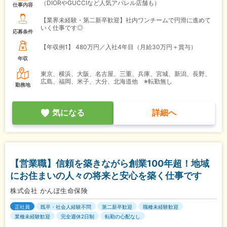
（DIORやGUCCIなど人気アパレル店舗も）
仕事内容
【業界未経験・第二新卒歓迎】社内ワンチームで円滑に進めて
いく仕事です◎
応募条件
【年収例1】
480万円／入社4年目（月給30万円＋賞与）
年収
東京、横浜、大阪、名古屋、三重、兵庫、宮城、新潟、長野、
広島、福岡、米子、大分、北海道他 ※転勤無し
勤務地
気になる
詳細へ
【営業職】信頼を築きながら創業100年超！地域
にお住まいの人々の将来と安心を築く仕事です
株式会社 かんぽ生命保険
正社員
既卒・社会人経験不問
第二新卒歓迎
職種未経験歓迎
業種未経験歓迎
完全週休2日制
転勤の心配なし