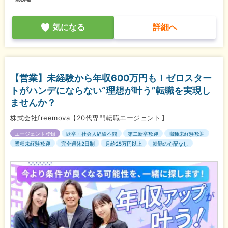
気になる
詳細へ
【営業】未経験から年収600万円も！ゼロスター
トがハンデにならない“理想が叶う”転職を実現し
ませんか？
株式会社freemova【20代専門転職エージェント】
エージェント登録
既卒・社会人経験不問
第二新卒歓迎
職種未経験歓迎
業種未経験歓迎
完全週休2日制
月給25万円以上
転勤の心配なし