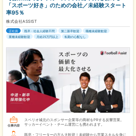
「スポーツ好き」のための会社／未経験スタート
率95％
株式会社ASSIST
正社員
既卒・社会人経験不問
第二新卒歓迎
職種未経験歓迎
業種未経験歓迎
月給25万円以上
転勤の心配なし
スペリオ城北のスポンサー企業等の商材をPRする反響営業。
サッカーイベント・チーム運営にも携われます。
仕事内容
既卒・フリーターの方も大歓迎！未経験から営業スキルを身に