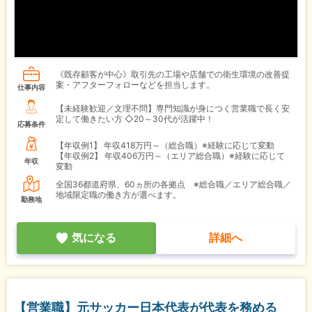
《既存顧客が中心》取引先の工場や店舗での衛生環境の改善提
案・アフターフォローなどを担当します。
仕事内容
【未経験歓迎／文理不問】専門知識が身につく営業職で長く安
定して働きたい方 ◇20～30代が活躍中！
応募条件
【年収例1】
年収418万円～（総合職）※経験に応じて変動
【年収例2】
年収406万円～（エリア総合職）※経験に応じて
年収
変動
全国36都道府県、60ヵ所の各拠点 ※総合職／エリア総合職／
地域限定職の働き方が選べます。
勤務地
気になる
詳細へ
【営業職】元サッカー日本代表が代表を務める