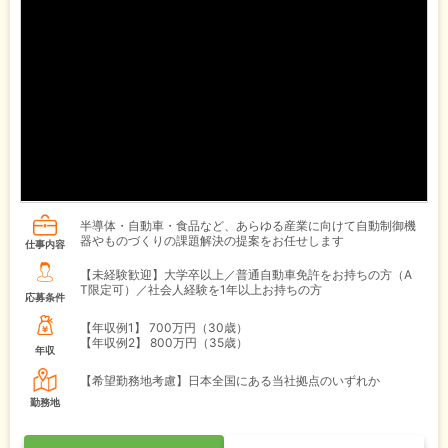
半導体・自動車・食品など、あらゆる産業に向けて自動制御機
器やものづくりの課題解決の提案をお任せします
仕事内容
【未経験歓迎】大学卒以上／普通自動車免許をお持ちの方（A
T限定可）／社会人経験を1年以上お持ちの方
応募条件
【年収例1】
700万円（30歳）
【年収例2】
800万円（35歳）
年収
【希望勤務地考慮】日本全国にある当社拠点のいずれか
勤務地