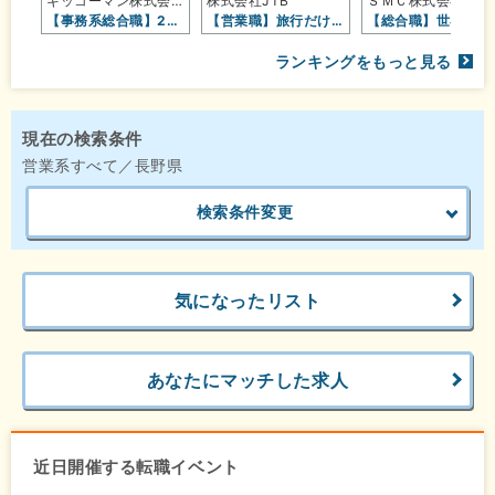
キッコーマン株式会社【東証プライム…
株式会社JTB
ＳＭＣ株式
【事務系総合職】2026年秋～冬入…
【営業職】旅行だけじゃない！地域・…
【総合職】世界No.1シェ
ランキングをもっと見る
現在の検索条件
営業系すべて／長野県
検索条件変更
気になったリスト
あなたにマッチした求人
近日開催する転職イベント