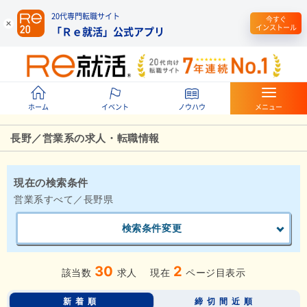
20代専門転職サイト
今すぐ
インストール
「Ｒｅ就活」公式アプリ
ホーム
イベント
ノウハウ
メニュー
長野／営業系の求人・転職情報
現在の検索条件
営業系すべて／長野県
検索条件変更
30
2
該当数
求人
現在
ページ目表示
新着順
締切間近順