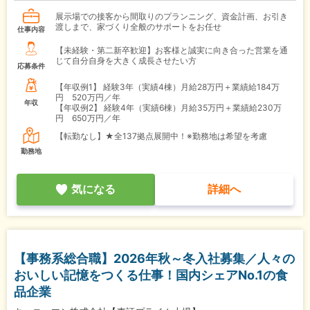
展示場での接客から間取りのプランニング、資金計画、お引き
渡しまで、家づくり全般のサポートをお任せ
仕事内容
【未経験・第二新卒歓迎】お客様と誠実に向き合った営業を通
じて自分自身を大きく成長させたい方
応募条件
【年収例1】
経験3年（実績4棟）月給28万円＋業績給184万
円 520万円／年
年収
【年収例2】
経験4年（実績6棟）月給35万円＋業績給230万
円 650万円／年
【転勤なし】★全137拠点展開中！※勤務地は希望を考慮
勤務地
気になる
詳細へ
【事務系総合職】2026年秋～冬入社募集／人々の
おいしい記憶をつくる仕事！国内シェアNo.1の食
品企業