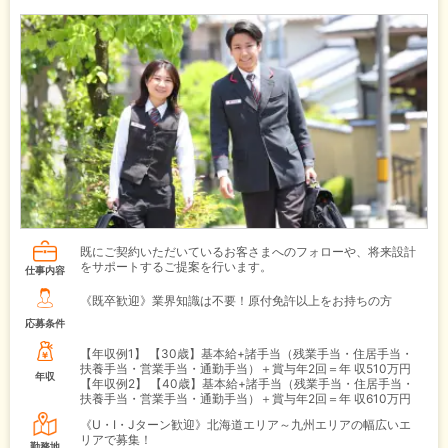
既にご契約いただいているお客さまへのフォローや、将来設計
をサポートするご提案を行います。
仕事内容
《既卒歓迎》業界知識は不要！原付免許以上をお持ちの方
応募条件
【年収例1】
【30歳】基本給+諸手当（残業手当・住居手当・
扶養手当・営業手当・通勤手当）＋賞与年2回＝年 収510万円
年収
【年収例2】
【40歳】基本給+諸手当（残業手当・住居手当・
扶養手当・営業手当・通勤手当）＋賞与年2回＝年 収610万円
《U・I・Jターン歓迎》北海道エリア～九州エリアの幅広いエ
リアで募集！
勤務地