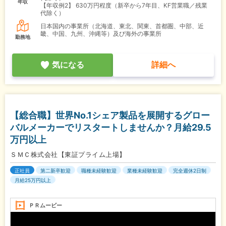
年収
【年収例2】
630万円程度（新卒から7年目、KF営業職／残業
代除く）
日本国内の事業所（北海道、東北、関東、首都圏、中部、近
畿、中国、九州、沖縄等）及び海外の事業所
勤務地
気になる
詳細へ
【総合職】世界No.1シェア製品を展開するグロー
バルメーカーでリスタートしませんか？月給29.5
万円以上
ＳＭＣ株式会社【東証プライム上場】
正社員
第二新卒歓迎
職種未経験歓迎
業種未経験歓迎
完全週休2日制
月給25万円以上
ＰＲムービー