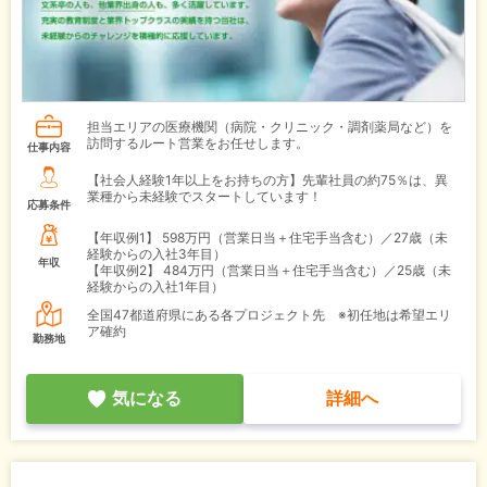
担当エリアの医療機関（病院・クリニック・調剤薬局など）を
訪問するルート営業をお任せします。
仕事内容
【社会人経験1年以上をお持ちの方】先輩社員の約75％は、異
業種から未経験でスタートしています！
応募条件
【年収例1】
598万円（営業日当＋住宅手当含む）／27歳（未
経験からの入社3年目）
年収
【年収例2】
484万円（営業日当＋住宅手当含む）／25歳（未
経験からの入社1年目）
全国47都道府県にある各プロジェクト先 ※初任地は希望エリ
ア確約
勤務地
気になる
詳細へ