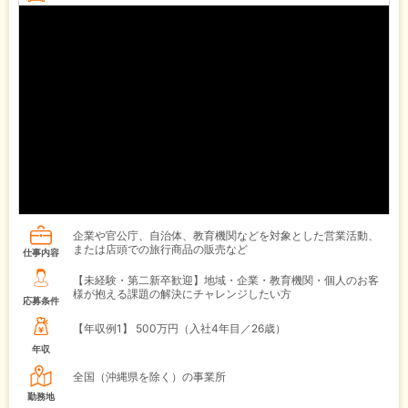
企業や官公庁、自治体、教育機関などを対象とした営業活動、
または店頭での旅行商品の販売など
仕事内容
【未経験・第二新卒歓迎】地域・企業・教育機関・個人のお客
様が抱える課題の解決にチャレンジしたい方
応募条件
【年収例1】
500万円（入社4年目／26歳）
年収
全国（沖縄県を除く）の事業所
勤務地