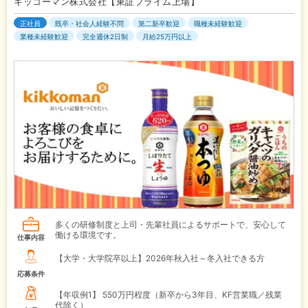
キッコーマン株式会社【東証プライム上場】
正社員
既卒・社会人経験不問
第二新卒歓迎
職種未経験歓迎
業種未経験歓迎
完全週休2日制
月給25万円以上
多くの研修制度と上司・先輩社員によるサポートで、安心して
働ける環境です。
仕事内容
【大学・大学院卒以上】2026年秋入社～冬入社できる方
応募条件
【年収例1】
550万円程度（新卒から3年目、KF営業職／残業
代除く）