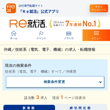
20代専門転職サイト
今すぐ
インストール
「Ｒｅ就活」公式アプリ
ホーム
イベント
ノウハウ
メニュー
沖縄／技術系（電気、電子、機械）の求人・転職情報
現在の検索条件
技術系（電気、電子、機械）すべて／沖縄県
検索条件変更
3
1
該当数
求人
現在
ページ目表示
新着順
締切間近順