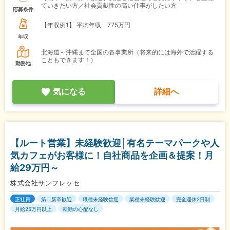
ていきたい方／社会貢献性の高い仕事がしたい方
応募条件
【年収例1】
平均年収 775万円
年収
北海道～沖縄まで全国の各事業所（将来的には海外で活躍する
こともできます！）
勤務地
気になる
詳細へ
【ルート営業】未経験歓迎│有名テーマパークや人
気カフェがお客様に！自社商品を企画＆提案！月
給29万円～
株式会社サンフレッセ
正社員
第二新卒歓迎
職種未経験歓迎
業種未経験歓迎
完全週休2日制
月給25万円以上
転勤の心配なし