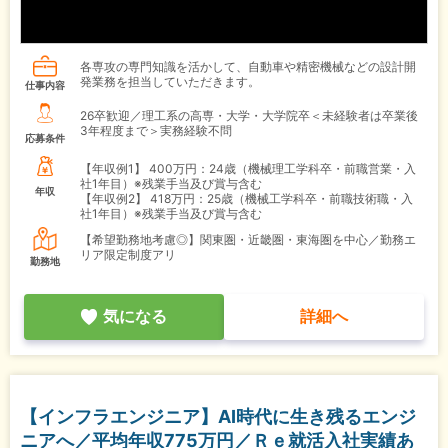
各専攻の専門知識を活かして、自動車や精密機械などの設計開
発業務を担当していただきます。
仕事内容
26卒歓迎／理工系の高専・大学・大学院卒＜未経験者は卒業後
3年程度まで＞実務経験不問
応募条件
【年収例1】
400万円：24歳（機械理工学科卒・前職営業・入
社1年目）※残業手当及び賞与含む
年収
【年収例2】
418万円：25歳（機械工学科卒・前職技術職・入
社1年目）※残業手当及び賞与含む
【希望勤務地考慮◎】関東圏・近畿圏・東海圏を中心／勤務エ
リア限定制度アリ
勤務地
気になる
詳細へ
【インフラエンジニア】AI時代に生き残るエンジ
ニアへ／平均年収775万円／Ｒｅ就活入社実績あ