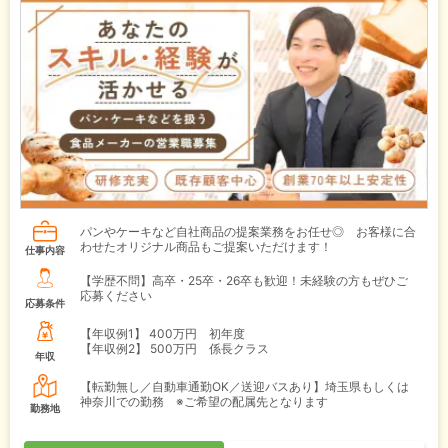
パンやケーキなど自社商品の提案業務をお任せ◎ お客様に合
わせたオリジナル商品もご提案いただけます！
仕事内容
【学歴不問】高卒・25卒・26卒も歓迎！未経験の方もぜひご
応募ください
応募条件
【年収例1】
400万円 初年度
【年収例2】
500万円 係長クラス
年収
【転勤無し／自動車通勤OK／送迎バスあり】埼玉県もしくは
神奈川での勤務 ※ご希望の配属先となります
勤務地