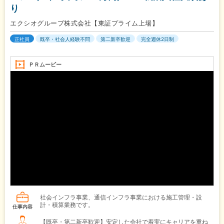
り
エクシオグループ株式会社【東証プライム上場】
正社員
既卒・社会人経験不問
第二新卒歓迎
完全週休2日制
ＰＲムービー
社会インフラ事業、通信インフラ事業における施工管理・設
計・積算業務です。
仕事内容
【既卒・第二新卒歓迎】安定した会社で着実にキャリアを重ね