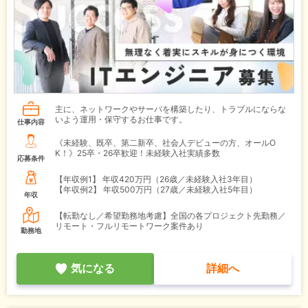
主に、ネットワークやサーバを構築したり、トラブルにならな
いよう運用・保守するお仕事です。
仕事内容
《未経験、既卒、第二新卒、社会人デビューの方、オールO
K！》25卒・26卒歓迎！未経験入社実績多数
応募条件
【年収例1】
年収420万円（26歳／未経験入社3年目）
【年収例2】
年収500万円（27歳／未経験入社5年目）
年収
【転勤なし／希望勤務地考慮】全国の各プロジェクト先勤務／
リモート・フルリモートワーク案件あり
勤務地
気になる
詳細へ