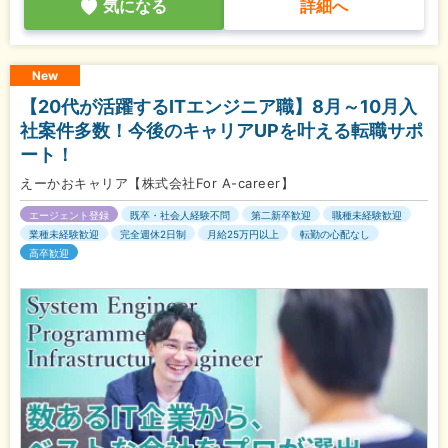
気になる
詳細へ
New
【20代が活躍するITエンジニア職】8月～10月入
社案件多数！今後のキャリアUPを叶える転職サポ
ート！
えーかおキャリア【株式会社For A-career】
エージェント登録
既卒・社会人経験不問
第二新卒歓迎
職種未経験歓迎
業種未経験歓迎
完全週休2日制
月給25万円以上
転勤の心配なし
高卒歓迎