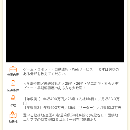
ゲーム・ロボット・自動運転・Webサービス･･･まずは興味の
ある分野を教えてください。
仕事内容
＜学歴不問／未経験歓迎＞25卒・26卒・第二新卒・社会人デ
ビュー・早期離職歴のある方も大歓迎！
応募条件
【年収例1】
年収400万円／26歳（入社1年目）／月収33.3万
円
年収
【年収例2】
年収603万円／35歳（リーダー）／月収50.3万円
選べる勤務地/全国46都道府県(沖縄を除く)転勤なし！面接地
エリアでの就業率92％以上！一部在宅勤務あり
勤務地