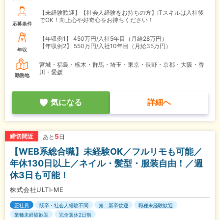
【未経験歓迎】【社会人経験をお持ちの方】ITスキルは入社後
でOK！向上心や好奇心をお持ちください！
応募条件
【年収例1】
450万円/入社5年目（月給28万円）
【年収例2】
550万円/入社10年目（月給35万円）
年収
宮城・福島・栃木・群馬・埼玉・東京・長野・京都・大阪・香
川・愛媛
勤務地
気になる
詳細へ
5
締切間近
あと
日
【WEB系総合職】未経験OK／フルリモも可能／
年休130日以上／ネイル・髪型・服装自由！／週
休3日も可能！
株式会社ULTI‐ME
正社員
既卒・社会人経験不問
第二新卒歓迎
職種未経験歓迎
業種未経験歓迎
完全週休2日制