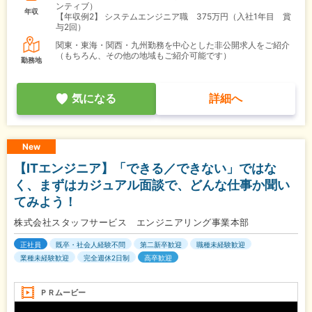
ンティブ）
年収
【年収例2】
システムエンジニア職 375万円（入社1年目 賞
与2回）
関東・東海・関西・九州勤務を中心とした非公開求人をご紹介
（もちろん、その他の地域もご紹介可能です）
勤務地
気になる
詳細へ
New
【ITエンジニア】「できる／できない」ではな
く、まずはカジュアル面談で、どんな仕事か聞い
てみよう！
株式会社スタッフサービス エンジニアリング事業本部
正社員
既卒・社会人経験不問
第二新卒歓迎
職種未経験歓迎
業種未経験歓迎
完全週休2日制
高卒歓迎
ＰＲムービー