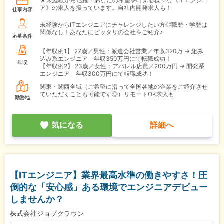
★未経験から活躍！あなたの希望を叶える様々な《ITエンジニ
ア》の求人を扱っています。自社内開発求人も！
仕事内容
未経験からITエンジニアにチャレンジしたい方◎職歴・学歴は
関係なし！あなたにピッタリの会社をご紹介♪
応募条件
【年収例1】
27歳／男性：派遣会社営業／年収320万 → 組み
込み系エンジニア 年収350万円にて転職成功！
年収
【年収例2】
23歳／女性：アパレル店員／200万円 → 開発系
エンジニア 年収300万円にて転職成功！
関東・関西全域（ご希望に沿って全国各地の企業をご紹介させ
ていただくことも可能です◎）リモートOK求人も
勤務地
気になる
詳細へ
【ITエンジニア】業界最高水準の働きやすさ！圧
倒的な「安心感」ある環境でエンジニアデビュー
しませんか？
株式会社ジョブクラウン