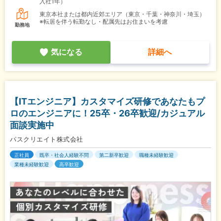
入社1年）
東京本社または都内近郊エリア（東京・千葉・神奈川・埼玉）
※転居を伴う転勤なし・配属先はお住まいを考慮
勤務地
気になる
詳細へ
【ITエンジニア】カスタマイズ研修であなたもプ
ロのエンジニアに！25卒・26卒歓迎/カジュアル
面談実施中
パスクリエイト株式会社
正社員
既卒・社会人経験不問
第二新卒歓迎
職種未経験歓迎
業種未経験歓迎
高卒歓迎