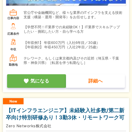
官公庁や金融機関など、様々な業界のITインフラを支える技術
支援（構築・運用・開発等）をお任せします。
仕事内容
【学歴不問！IT業界での未経験OK！】IT業界でスキルアップ
したい・挑戦したい方・自ら学べる方
応募条件
【年収例1】
年収600万円（入社6年目／30歳）
【年収例2】
年収450万円（入社2年目／25歳）
年収
テレワーク、もしくは東京都内及びその近郊（埼玉県・千葉
県・神奈川県）［転居を伴う転勤なし］
勤務地
気になる
詳細へ
New
【ITインフラエンジニア】未経験入社多数/第二新
卒向け特別研修あり！3勤3休・リモートワーク可
Zero Networks株式会社