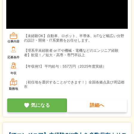
【未経験OK】自動車、ロボット、半導体、IoTなど幅広い分野
の設計・開発・IT系業務をお任せします。
仕事内容
【理系卒未経験者 or ITや機械・電機などのエンジニア経験
者】歓迎！／短大・高専・専門卒以上
応募条件
【年収例1】
平均給与：557万円（2025年度実績）
年収
［初任地を選択することができます！］全国各拠点及び周辺都
市
勤務地
気になる
詳細へ