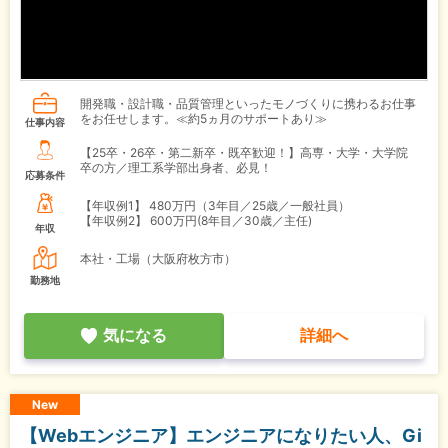
開発職・設計職・品質管理といったモノづくりに携わるお仕事
をお任せします。≪約5ヵ月のサポートあり≫
仕事内容
【25卒・26卒・第二新卒・既卒歓迎！】高専・大学・大学院
卒の方／理工系学部出身者、必見！
応募条件
【年収例1】
480万円（3年目／25歳／一般社員）
【年収例2】
600万円(8年目／30歳／主任)
年収
本社・工場（大阪府枚方市）
勤務地
気になる
詳細へ
New
【Webエンジニア】エンジニアになりたい人、Gi