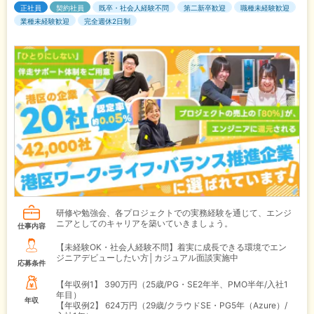
正社員
契約社員
既卒・社会人経験不問
第二新卒歓迎
職種未経験歓迎
業種未経験歓迎
完全週休2日制
研修や勉強会、各プロジェクトでの実務経験を通じて、エンジ
ニアとしてのキャリアを築いていきましょう。
仕事内容
【未経験OK・社会人経験不問】着実に成長できる環境でエン
ジニアデビューしたい方│カジュアル面談実施中
応募条件
【年収例1】
390万円（25歳/PG・SE2年半、PMO半年/入社1
年目）
年収
【年収例2】
624万円（29歳/クラウドSE・PG5年（Azure）/