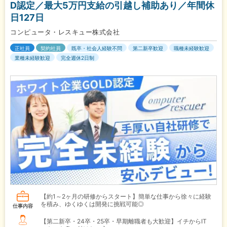
D認定／最大5万円支給の引越し補助あり／年間休
日127日
コンピュータ・レスキュー株式会社
正社員
契約社員
既卒・社会人経験不問
第二新卒歓迎
職種未経験歓迎
業種未経験歓迎
完全週休2日制
【約1～2ヶ月の研修からスタート】簡単な仕事から徐々に経験
を積み、ゆくゆくは開発に挑戦可能◎
仕事内容
【第二新卒・24卒・25卒・早期離職者も大歓迎】イチからIT