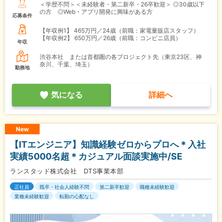
＜学歴不問＞＜未経験者・第二新卒・26卒歓迎＞ ◎30歳以下
の方 ◎Web・アプリ開発に興味がある方
応募条件
【年収例1】
465万円／24歳（前職：家電量販店スタッフ）
【年収例2】
650万円／26歳（前職：コンビニ店員）
年収
渋谷本社 または首都圏の各プロジェクト先（東京23区、神
奈川、千葉、埼玉）
勤務地
気になる
詳細へ
New
【ITエンジニア】知識経験ゼロからプロへ＊入社
実績5000名超＊カジュアル面談実施中/SE
ランスタッド株式会社 DTS事業本部
正社員
既卒・社会人経験不問
第二新卒歓迎
職種未経験歓迎
業種未経験歓迎
転勤の心配なし