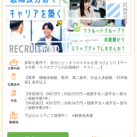
多彩な案件で、自分にピッタリのスキルを見つけよう◎【デー
タ分析・スマホアプリの仕様検討・テスト……】
仕事内容
【業界・職種未経験、既卒、第二新卒、社会人未経験・25卒歓
迎】高卒以上
応募条件
【年収例1】
380万円（月給22万円＋残業手当＋諸手当＋賞与
／経験年数1年）
年収
【年収例2】
420万円（月給24万円＋残業手当＋諸手当＋賞与
／経験年数3年）
下記のエリアにて採用中！ ※勤務地考慮
勤務地