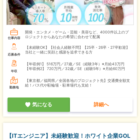
開発・エンタメ・ゲーム・芸能・美容など、4000件以上のプ
ロジェクトからあなたの希望に合わせて配属
仕事内容
【未経験OK】【社会人経験不問】【25卒・26卒・27卒歓迎】
当社と一緒に笑顔と感謝を追求できる方
応募条件
【年収例1】
516万円／27歳／SE（経験3年）※月給43万円
【年収例2】
720万円／32歳／SE（経験5年）※月給60万円
年収
【東京都／福岡県／全国各地のプロジェクト先】交通費全額支
給！バス代や駐輪場・駐車場代も支給！
勤務地
気になる
詳細へ
【ITエンジニア】未経験歓迎！ホワイト企業GOL