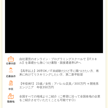
自社運営のオンライン・プログラミングスクールで【ITスキ
ル】を基礎から身につけ書類・面接通過率UPへ
仕事内容
【高卒以上】26卒OK／IT未経験だけど手に職つけたい方、将
来に向けてリスキリングしたい方、第二新卒歓迎
応募条件
【年収例1】
23歳／女性：アパレル店員／300万円 → 開発系
エンジニア 年収350万円
年収
全国すべての地域よりご紹介（ご希望に沿って全国各地の企業
をご紹介させていただくことも可能です◎）
勤務地