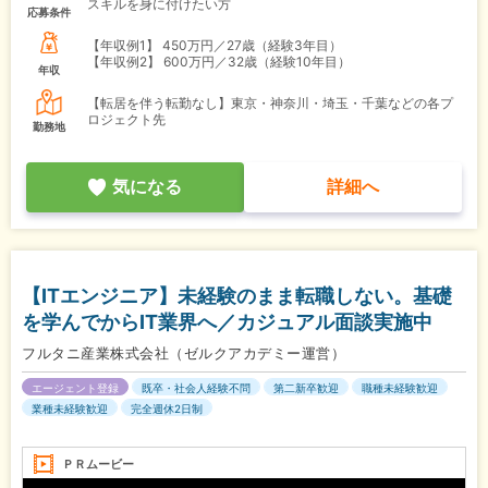
スキルを身に付けたい方
応募条件
【年収例1】
450万円／27歳（経験3年目）
【年収例2】
600万円／32歳（経験10年目）
年収
【転居を伴う転勤なし】東京・神奈川・埼玉・千葉などの各プ
ロジェクト先
勤務地
気になる
詳細へ
【ITエンジニア】未経験のまま転職しない。基礎
を学んでからIT業界へ／カジュアル面談実施中
フルタニ産業株式会社（ゼルクアカデミー運営）
エージェント登録
既卒・社会人経験不問
第二新卒歓迎
職種未経験歓迎
業種未経験歓迎
完全週休2日制
ＰＲムービー