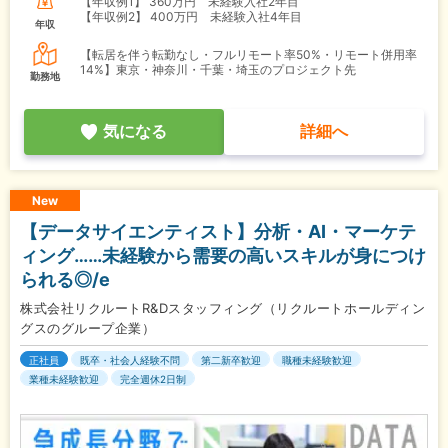
【年収例1】
360万円 未経験入社2年目
【年収例2】
400万円 未経験入社4年目
年収
【転居を伴う転勤なし・フルリモート率50%・リモート併用率
14%】東京・神奈川・千葉・埼玉のプロジェクト先
勤務地
気になる
詳細へ
New
【データサイエンティスト】分析・AI・マーケテ
ィング……未経験から需要の高いスキルが身につけ
られる◎/e
株式会社リクルートR&Dスタッフィング（リクルートホールディン
グスのグループ企業）
正社員
既卒・社会人経験不問
第二新卒歓迎
職種未経験歓迎
業種未経験歓迎
完全週休2日制