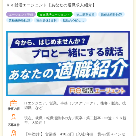
Ｒｅ就活エージェント【あなたの適職求人紹介】
エージェント登録
Ｒｅ就活エージェント
第二新卒歓迎
職種未経験歓迎
業種未経験歓迎
完全週休2日制
転勤の心配なし
ITエンジニア、営業、事務（デスクワーク）、接客・販売、技
術職 など
仕事内容
現在、就職・転職活動中の方／既卒・第二新卒・中途・２６新
卒、大歓迎！
応募条件
【年収例1】
営業職 410万円（入社1年目 賞与2回＋インセ