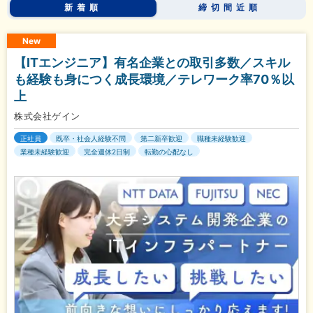
新着順
締切間近順
New
【ITエンジニア】有名企業との取引多数／スキル
も経験も身につく成長環境／テレワーク率70％以
上
株式会社ゲイン
正社員
既卒・社会人経験不問
第二新卒歓迎
職種未経験歓迎
業種未経験歓迎
完全週休2日制
転勤の心配なし