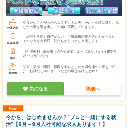
やりたいことがわからなくても大丈夫！一から相談に乗り、あ
なたの夢を引き出し、一緒に実現していきます。
仕事内容
「経歴も学歴も自信がない」「履歴書の書き方がわからない」
そんな方も大歓迎！私たちがしっかり支援します
応募条件
【年収例1】
非公開（紹介先企業によって異なります※想定年
収350万円以上）
年収
関東・東海・関西・福岡を中心とした全国各地の企業をご紹
介！転勤なしやUIターンなどの希望も叶えます！
勤務地
気になる
詳細へ
New
今から、はじめませんか？“プロと一緒にする就
活”【8月～9月入社可能な求人あります！】