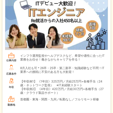
インフラ運用監視やヘルプデスクなど、希望や適性に合ったIT
業務をお任せ！働きながらキャリアを作る！
仕事内容
8月入社も可＊26卒・25卒・第二新卒・知識経験など不問！IT
業界への挑戦に不安のある方も大歓迎！
応募条件
【年収例1】
《1年目》325万円／月給25万円+各種手当（24
歳・ネットワーク監視） ※IT未経験スタート
年収
【年収例2】
《4年目》420万円／月給30万円+各種手当（27
歳・クラウド製品サポート）
首都圏・東海・関西・九州／転勤なし／フルリモート研修
勤務地