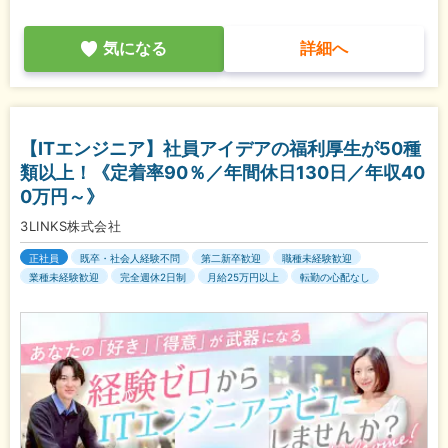
気になる
詳細へ
【ITエンジニア】社員アイデアの福利厚生が50種
類以上！《定着率90％／年間休日130日／年収40
0万円～》
3LINKS株式会社
正社員
既卒・社会人経験不問
第二新卒歓迎
職種未経験歓迎
業種未経験歓迎
完全週休2日制
月給25万円以上
転勤の心配なし