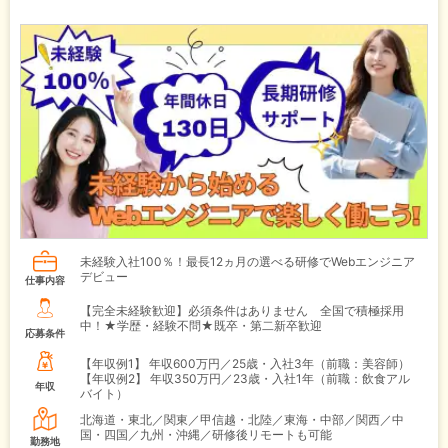
未経験入社100％！最長12ヵ月の選べる研修でWebエンジニア
デビュー
仕事内容
【完全未経験歓迎】必須条件はありません 全国で積極採用
中！★学歴・経験不問★既卒・第二新卒歓迎
応募条件
【年収例1】
年収600万円／25歳・入社3年（前職：美容師）
【年収例2】
年収350万円／23歳・入社1年（前職：飲食アル
年収
バイト）
北海道・東北／関東／甲信越・北陸／東海・中部／関西／中
国・四国／九州・沖縄／研修後リモートも可能
勤務地