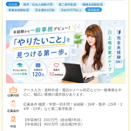
正社員
既卒・社会人経験不問
第二新卒歓迎
職種未経験歓迎
業種未経験歓迎
完全週休2日制
月給25万円以上
高卒歓迎
データ入力・資料作成・電話やメール対応などの一般事務を中
心に、幅広い業務の選択肢があります。
仕事内容
応募条件 職歴・学歴一切不問！未経験・26卒・既卒（25卒・2
4卒・23卒）など第二新卒歓迎！
応募条件
【年収例1】
300万円（総合職1年目）
【年収例2】
400万円（総合職2年目）
年収