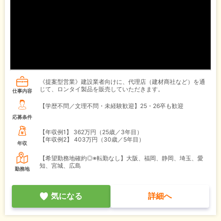
《提案型営業》建設業者向けに、代理店（建材商社など）を通
じて、ロンタイ製品を販売していただきます。
仕事内容
【学歴不問／文理不問・未経験歓迎】25・26卒も歓迎
応募条件
【年収例1】
362万円（25歳／3年目）
【年収例2】
403万円（30歳／5年目）
年収
【希望勤務地確約◎※転勤なし】大阪、福岡、静岡、埼玉、愛
知、宮城、広島
勤務地
気になる
詳細へ