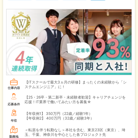
【ITスクールで最大3ヵ月の研修】まったくの未経験から「シ
ステムエンジニア」に！
仕事内容
【25・26卒・第二新卒・未経験者歓迎】キャリアチェンジを
応援！IT業界で働いてみたい方を募集☆
応募条件
【年収例1】
350万円（22歳／経験1年）
【年収例2】
400万円（32歳／経験3年）
年収
＜転居を伴う転勤なし＞本社を含む、東京23区（東京）、埼
玉、千葉、神奈川を中心とした各プロジェクト先
勤務地