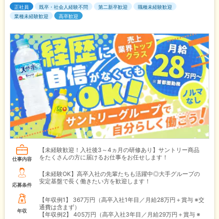
正社員
既卒・社会人経験不問
第二新卒歓迎
職種未経験歓迎
業種未経験歓迎
高卒歓迎
【未経験歓迎！入社後3～4ヵ月の研修あり】サントリー商品
をたくさんの方に届けるお仕事をお任せします！
仕事内容
【未経験OK】高卒入社の先輩たちも活躍中◎大手グループの
安定基盤で長く働きたい方を歓迎します！
応募条件
【年収例1】
367万円（高卒入社1年目／月給28万円＋賞与 ※交
通費は含まず）
年収
【年収例2】
405万円（高卒入社3年目／月給29万円＋賞与 ※