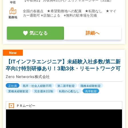
【年収例2】
月収例45万円／エリアマネージャー（32歳）
年収
全国の各拠点 ★希望勤務地への配属 ★転勤なし ★マイ
カー通勤可 ※店舗による ※無料の駐車場を完備
勤務地
気になる
詳細へ
New
【ITインフラエンジニア】未経験入社多数/第二新
卒向け特別研修あり！3勤3休・リモートワーク可
Zero Networks株式会社
正社員
既卒・社会人経験不問
第二新卒歓迎
職種未経験歓迎
業種未経験歓迎
完全週休2日制
転勤の心配なし
高卒歓迎
ＰＲムービー