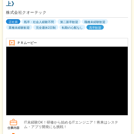
上》
株式会社クオーテック
正社員
既卒・社会人経験不問
第二新卒歓迎
職種未経験歓迎
業種未経験歓迎
完全週休2日制
転勤の心配なし
高卒歓迎
ＰＲムービー
IT未経験OK！研修から始めるITエンジニア！将来はシステ
ム・アプリ開発にも挑戦！
仕事内容