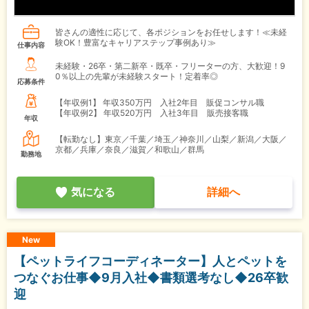
皆さんの適性に応じて、各ポジションをお任せします！≪未経
験OK！豊富なキャリアステップ事例あり≫
仕事内容
未経験・26卒・第二新卒・既卒・フリーターの方、大歓迎！9
0％以上の先輩が未経験スタート！定着率◎
応募条件
【年収例1】
年収350万円 入社2年目 販促コンサル職
【年収例2】
年収520万円 入社3年目 販売接客職
年収
【転勤なし】東京／千葉／埼玉／神奈川／山梨／新潟／大阪／
京都／兵庫／奈良／滋賀／和歌山／群馬
勤務地
気になる
詳細へ
New
【ペットライフコーディネーター】人とペットを
つなぐお仕事◆9月入社◆書類選考なし◆26卒歓
迎