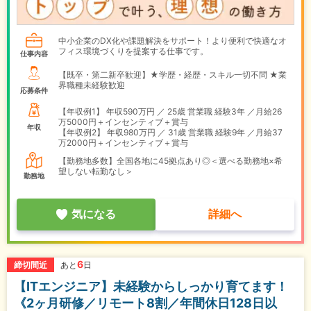
中小企業のDX化や課題解決をサポート！より便利で快適なオ
フィス環境づくりを提案する仕事です。
仕事内容
【既卒・第二新卒歓迎】★学歴・経歴・スキル一切不問 ★業
界職種未経験歓迎
応募条件
【年収例1】
年収590万円 ／ 25歳 営業職 経験3年 ／月給26
万5000円＋インセンティブ＋賞与
年収
【年収例2】
年収980万円 ／ 31歳 営業職 経験9年 ／月給37
万2000円＋インセンティブ＋賞与
【勤務地多数】全国各地に45拠点あり◎＜選べる勤務地×希
望しない転勤なし＞
勤務地
気になる
詳細へ
6
締切間近
あと
日
【ITエンジニア】未経験からしっかり育てます！
《2ヶ月研修／リモート8割／年間休日128日以