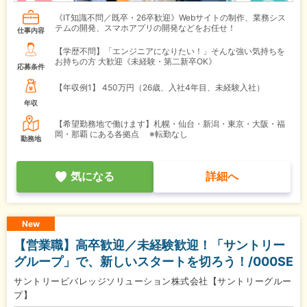
《IT知識不問／既卒・26卒歓迎》Webサイトの制作、業務シス
テムの開発、スマホアプリの開発などをお任せ！
仕事内容
【学歴不問】「エンジニアになりたい！」そんな強い気持ちを
お持ちの方 大歓迎《未経験・第二新卒OK》
応募条件
【年収例1】
450万円（26歳、入社4年目、未経験入社）
年収
【希望勤務地で働けます】札幌・仙台・新潟・東京・大阪・福
岡・那覇 にある各拠点 ※転勤なし
勤務地
気になる
詳細へ
New
【営業職】高卒歓迎／未経験歓迎！「サントリー
グループ」で、新しいスタートを切ろう！/000SE
サントリービバレッジソリューション株式会社【サントリーグルー
プ】