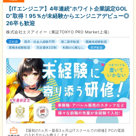
【ITエンジニア】4年連続“ホワイト企業認定GOL
D”取得！95％が未経験からエンジニアデビュー◎
26卒も歓迎
株式会社エスアイイー（東証TOKYO PRO Market上場）
正社員
既卒・社会人経験不問
第二新卒歓迎
職種未経験歓迎
業種未経験歓迎
完全週休2日制
転勤の心配なし
高卒歓迎
【最初の1ヵ月～最長3ヵ月はITスクールでの研修】PCの電源
の入れ方からお教えします