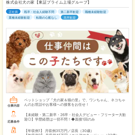
株式会社犬の家【東証プライム上場グループ】
正社員
既卒・社会人経験不問
第二新卒歓迎
職種未経験歓迎
業種未経験歓迎
転勤の心配なし
高卒歓迎
ペットショップ『犬の家＆猫の里』で、ワンちゃん、ネコちゃ
んのお世話やお客様への接客をお任せ！
仕事内容
【未経験・第二新卒・26卒・社会人デビュー・フリーター大歓
迎◎】学歴経歴は一切不問！◆面接1回のみ
応募条件
【年収例1】
月収例35万円／店長（30歳）