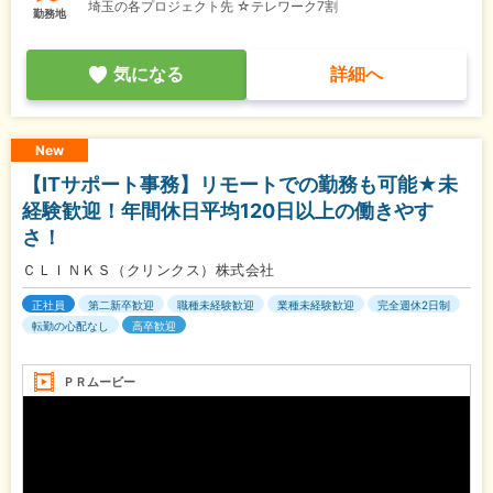
埼玉の各プロジェクト先 ☆テレワーク7割
勤務地
気になる
詳細へ
New
【ITサポート事務】リモートでの勤務も可能★未
経験歓迎！年間休日平均120日以上の働きやす
さ！
ＣＬＩＮＫＳ（クリンクス）株式会社
正社員
第二新卒歓迎
職種未経験歓迎
業種未経験歓迎
完全週休2日制
転勤の心配なし
高卒歓迎
ＰＲムービー