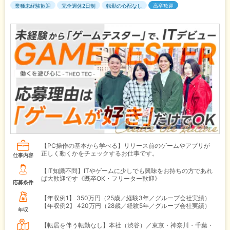
業種未経験歓迎
完全週休2日制
転勤の心配なし
高卒歓迎
【PC操作の基本から学べる】リリース前のゲームやアプリが
正しく動くかをチェックするお仕事です。
仕事内容
【IT知識不問】ITやゲームに少しでも興味をお持ちの方であれ
ば大歓迎です《既卒OK・フリーター歓迎》
応募条件
【年収例1】
350万円（25歳／経験3年／グループ会社実績）
【年収例2】
420万円（28歳／経験5年／グループ会社実績）
年収
【転居を伴う転勤なし】本社（渋谷）／東京・神奈川・千葉・