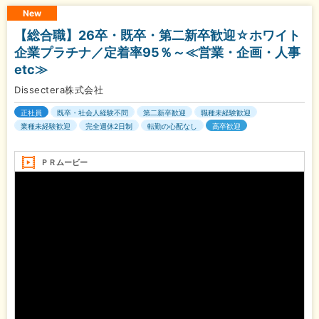
New
【総合職】26卒・既卒・第二新卒歓迎☆ホワイト
企業プラチナ／定着率95％～≪営業・企画・人事
etc≫
Dissectera株式会社
正社員
既卒・社会人経験不問
第二新卒歓迎
職種未経験歓迎
業種未経験歓迎
完全週休2日制
転勤の心配なし
高卒歓迎
ＰＲムービー