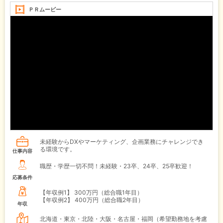
ＰＲムービー
未経験からDXやマーケティング、企画業務にチャレンジでき
る環境です。
仕事内容
職歴・学歴一切不問！未経験・23卒、24卒、25卒歓迎！
応募条件
【年収例1】
300万円（総合職1年目）
【年収例2】
400万円（総合職2年目）
年収
北海道・東京・北陸・大阪・名古屋・福岡（希望勤務地を考慮