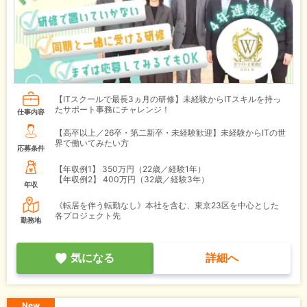
【ITスクールで最長3ヵ月の研修】未経験からITスキルを持っ
たサポート事務にチャレンジ！
仕事内容
【高卒以上／26卒・第二新卒・未経験歓迎】未経験からITの世
界で働いてみたい方
応募条件
【年収例1】
350万円（22歳／経験1年）
【年収例2】
400万円（32歳／経験3年）
年収
《転居を伴う転勤なし》本社を含む、東京23区を中心とした
各プロジェクト先
勤務地
気になる
詳細へ
New