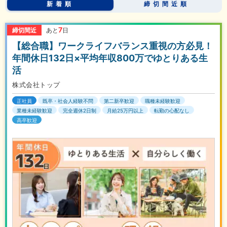
新着順
締切間近順
7
締切間近
あと
日
【総合職】ワークライフバランス重視の方必見！
年間休日132日×平均年収800万でゆとりある生
活
株式会社トップ
正社員
既卒・社会人経験不問
第二新卒歓迎
職種未経験歓迎
業種未経験歓迎
完全週休2日制
月給25万円以上
転勤の心配なし
高卒歓迎