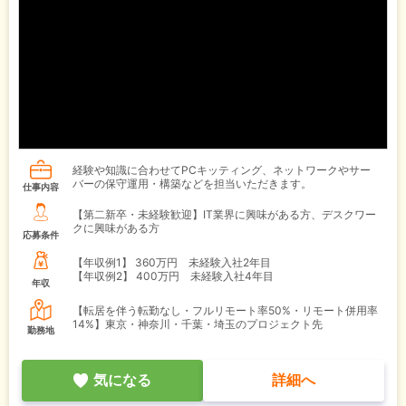
経験や知識に合わせてPCキッティング、ネットワークやサー
バーの保守運用・構築などを担当いただきます。
仕事内容
【第二新卒・未経験歓迎】IT業界に興味がある方、デスクワー
クに興味がある方
応募条件
【年収例1】
360万円 未経験入社2年目
【年収例2】
400万円 未経験入社4年目
年収
【転居を伴う転勤なし・フルリモート率50%・リモート併用率
14%】東京・神奈川・千葉・埼玉のプロジェクト先
勤務地
気になる
詳細へ