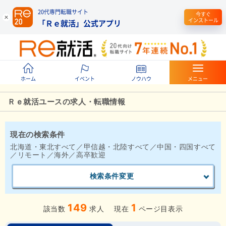
20代専門転職サイト
今すぐ
インストール
「Ｒｅ就活」公式アプリ
ホーム
イベント
ノウハウ
メニュー
Ｒｅ就活ユースの求人・転職情報
現在の検索条件
北海道・東北すべて／甲信越・北陸すべて／中国・四国すべて
／リモート／海外／高卒歓迎
検索条件変更
149
1
該当数
求人
現在
ページ目表示