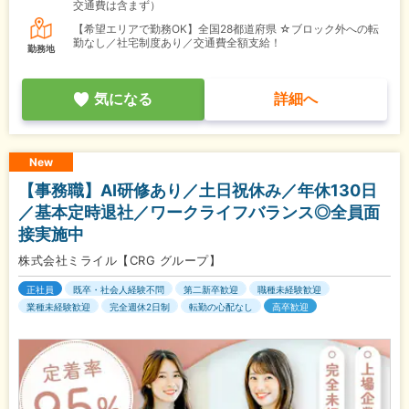
交通費は含まず）
【希望エリアで勤務OK】全国28都道府県 ☆ブロック外への転
勤なし／社宅制度あり／交通費全額支給！
勤務地
気になる
詳細へ
New
【事務職】AI研修あり／土日祝休み／年休130日
／基本定時退社／ワークライフバランス◎全員面
接実施中
株式会社ミライル【CRG グループ】
正社員
既卒・社会人経験不問
第二新卒歓迎
職種未経験歓迎
業種未経験歓迎
完全週休2日制
転勤の心配なし
高卒歓迎