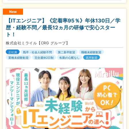
New
【ITエンジニア】《定着率95％》年休130日／学
歴・経験不問／最長12ヵ月の研修で安心スター
ト！
株式会社ミライル【CRG グループ】
正社員
既卒・社会人経験不問
第二新卒歓迎
職種未経験歓迎
業種未経験歓迎
完全週休2日制
転勤の心配なし
高卒歓迎