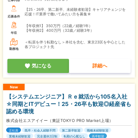
仕事内容
【25・26卒、第二新卒、未経験者歓迎】キャリアチェンジを
応援！IT業界で働いてみたい方を募集☆
応募条件
【年収例1】
350万円（22歳／経験1年）
【年収例2】
400万円（32歳／経験3年）
年収
＜転居を伴う転勤なし＞本社を含む、東京23区を中心とした
各プロジェクト先
勤務地
気になる
詳細へ
New
【システムエンジニア】Ｒｅ就活から105名入社
☆同期とITデビュー！25・26卒も歓迎◎経産省も
認める環境
株式会社エスアイイー（東証TOKYO PRO Market上場）
正社員
既卒・社会人経験不問
第二新卒歓迎
職種未経験歓迎
業種未経験歓迎
完全週休2日制
転勤の心配なし
高卒歓迎