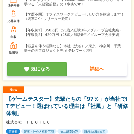
学べる「未経験前提」のIT事務です！
仕事内容
【学歴不問】オフィスワークデビューしたい方を歓迎します！
《既卒OK・フリーター歓迎》
応募条件
【年収例1】
350万円（25歳／経験3年／グループ会社実績）
【年収例2】
420万円（28歳／経験5年／グループ会社実績）
年収
【転居を伴う転勤なし】本社（渋谷）／東京・神奈川・千葉・
埼玉の各プロジェクト先 ☆テレワーク7割
勤務地
気になる
詳細へ
New
【ゲームテスター】先輩たちの「97％」が当社でI
Tデビュー！選ばれている理由は「社風」と「研修
体制」
株式会社ＴＨＥＯＴＥＣ
正社員
既卒・社会人経験不問
第二新卒歓迎
職種未経験歓迎