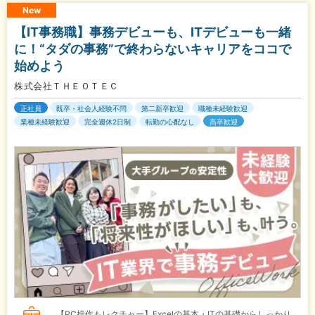
New
【IT事務職】事務デビューも、ITデビューも一緒
に！“タダの事務”で終わらないキャリアをココで
始めよう
株式会社ＴＨＥＯＴＥＣ
正社員
既卒・社会人経験不問
第二新卒歓迎
職種未経験歓迎
業種未経験歓迎
完全週休2日制
転勤の心配なし
高卒歓迎
【PC操作もレクチャー】Excelの基本・ITの基礎からしっかり