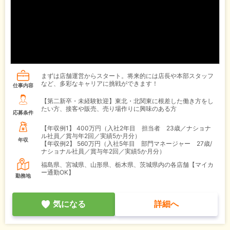
まずは店舗運営からスタート。将来的には店長や本部スタッフ
など、多彩なキャリアに挑戦ができます！
仕事内容
【第二新卒・未経験歓迎】東北・北関東に根差した働き方をし
たい方、接客や販売、売り場作りに興味のある方
応募条件
【年収例1】
400万円（入社2年目 担当者 23歳／ナショナ
ル社員／賞与年2回／実績5か月分）
年収
【年収例2】
560万円（入社5年目 部門マネージャー 27歳/
ナショナル社員／賞与年2回／実績5か月分）
福島県、宮城県、山形県、栃木県、茨城県内の各店舗【マイカ
ー通勤OK】
勤務地
気になる
詳細へ