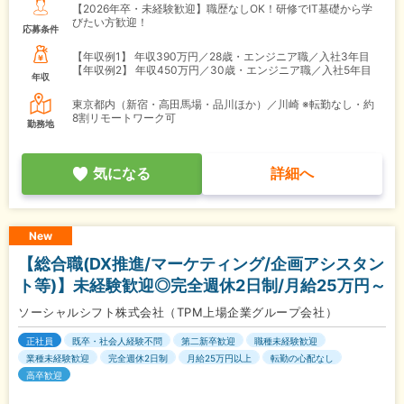
【2026年卒・未経験歓迎】職歴なしOK！研修でIT基礎から学
びたい方歓迎！
応募条件
【年収例1】
年収390万円／28歳・エンジニア職／入社3年目
【年収例2】
年収450万円／30歳・エンジニア職／入社5年目
年収
東京都内（新宿・高田馬場・品川ほか）／川崎 ※転勤なし・約
8割リモートワーク可
勤務地
気になる
詳細へ
New
【総合職(DX推進/マーケティング/企画アシスタン
ト等)】未経験歓迎◎完全週休2日制/月給25万円～
ソーシャルシフト株式会社（TPM上場企業グループ会社）
正社員
既卒・社会人経験不問
第二新卒歓迎
職種未経験歓迎
業種未経験歓迎
完全週休2日制
月給25万円以上
転勤の心配なし
高卒歓迎