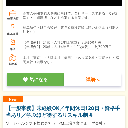
企業の採用課題の解決に向けて、自社サービスである「R e就
活」・「転職博」などを提案する営業です。
仕事内容
第二新卒・既卒も歓迎！業界＆職種経験は問いません（同期入
社あり）
応募条件
【年収例1】
24歳（入社2年目/東京）：約500万円
【年収例2】
26歳（入社4年目・主任/大阪）：約700万円
年収
本社（東京）・大阪本社（梅田）・名古屋支社・京都支社・福
岡支社（転勤なし）
勤務地
気になる
詳細へ
New
【一般事務】未経験OK／年間休日120日・資格手
当あり／学ぶほど得するリスキル制度
ソーシャルシフト株式会社（TPM上場企業グループ会社）