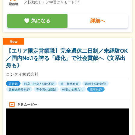
／転勤なし）／学習はリモートOK
勤務地
気になる
詳細へ
New
【エリア限定営業職】完全週休二日制／未経験OK
／国内No.1を誇る「緑化」で社会貢献へ《文系出
身も》
ロンタイ株式会社
正社員
既卒・社会人経験不問
第二新卒歓迎
職種未経験歓迎
業種未経験歓迎
完全週休2日制
転勤の心配なし
高卒歓迎
ＰＲムービー