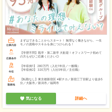
まずはできることからスタート！ 無理なく働きながら、一生
モノの資格やスキルを身につけられる！
仕事内容
【学歴不問】既卒・第二新卒 大歓迎！オフィスワーク初めて
の方もぜひご応募ください◎
応募条件
【年収例1】
280万円（入社1年目／一般職）
【年収例2】
320万円（入社5年目／主任職）
年収
【転勤なし】東京都新宿区 ※駅チカ／新宿三丁目駅より徒歩5
分／大阪市／新潟市／福岡市
勤務地
気になる
詳細へ