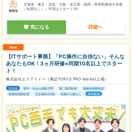
北海道・東京・北陸・大阪・名古屋・福岡（希望勤務地を考慮
／転勤なし）／学習はリモートOK
勤務地
気になる
詳細へ
New
【ITサポート事務】「PC操作に自信ない」そんな
あなたもOK！3ヵ月研修×同期10名以上でスター
ト！
株式会社エスアイイー（東証TOKYO PRO Market上場）
正社員
既卒・社会人経験不問
第二新卒歓迎
職種未経験歓迎
業種未経験歓迎
完全週休2日制
転勤の心配なし
高卒歓迎