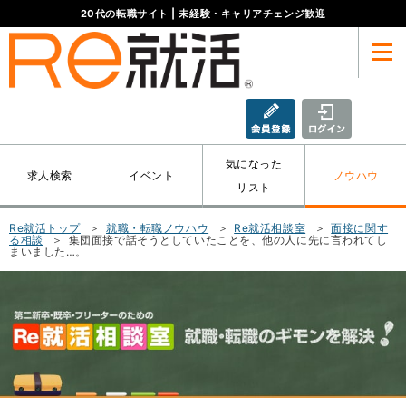
20代
の転職サイト
| 未経験・キャリアチェンジ歓迎
Menu
新規会員登録
ログイ
気になった
求人検索
イベント
ノウハウ
リスト
Re就活トップ
就職・転職ノウハウ
Re就活相談室
面接に関す
る相談
集団面接で話そうとしていたことを、他の人に先に言われてし
まいました…。