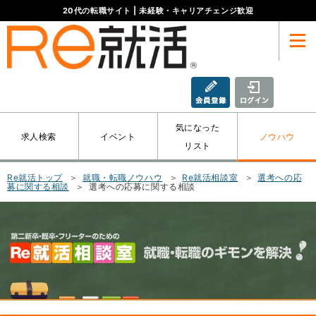
20代
の転職サイト
| 未経験・キャリアチェンジ歓迎
Menu
新規会員登録
ログイ
気になった
求人検索
イベント
ノウハウ
リスト
Re就活トップ
就職・転職ノウハウ
Re就活相談室
選考への応
募に関する相談
選考への応募に関する相談