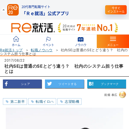
20代専門転職サイト
今すぐ
インストール
「Ｒｅ就活」公式アプリ
ホーム
イベント
ノウハウ
メニュー
Re就活トップ
転職ノウハウ
社内SEは普通のSEとどう違う？ 社内の
システム担う仕事とは
2017/08/22
社内SEは普通のSEとどう違う？ 社内のシステム担う仕事
とは
シェア
ツイートする
ブックマーク
前畑 泰広
第二新卒
転職イロハ
志望動機