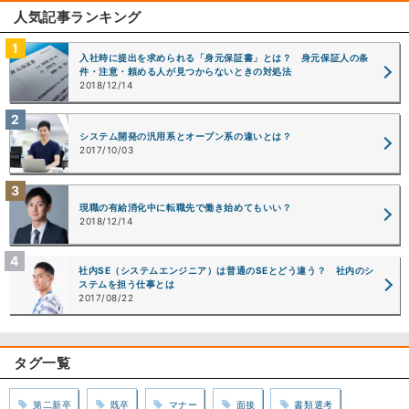
人気記事ランキング
入社時に提出を求められる「身元保証書」とは？ 身元保証人の条
件・注意・頼める人が見つからないときの対処法
2018/12/14
システム開発の汎用系とオープン系の違いとは？
2017/10/03
現職の有給消化中に転職先で働き始めてもいい？
2018/12/14
社内SE（システムエンジニア）は普通のSEとどう違う？ 社内のシ
ステムを担う仕事とは
2017/08/22
タグ一覧
第二新卒
既卒
マナー
面接
書類選考