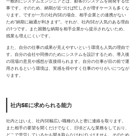
一般的にシステムエンジニアとは、顧客のシステムを開発する仕
事です。そのため、納期が近づけば忙しさが増すケースも多くな
ります。ですが一方の社内SEの場合、相手企業との連携がない
ため“納期に融通が利きます”。それが、社内SEが人気のある理由
の1つです。また困難な納期を相手企業から提示されないため、
残業も増えにくいです。
また、自分の仕事の成果が見えやすいという環境も人気の理由で
す。自分の会社や同僚のためにシステムを設計するため、導入後
の現場の意見や感想が直接得られます。自分の仕事が目の前で運
用されるという環境は、実感を得やすく仕事のやりがいにつなが
ります。
社内SE
に求められる能力
社内とはいえ、社内SE幅広い職種の人と密に連絡を取ります。
また相手の要望を聞くだけでなく、日頃どんな業務をしており、
どこで苦労しているかも聞き取らなければいけません。そのため