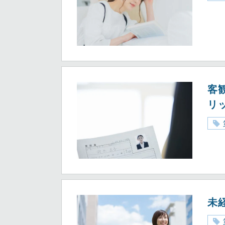
客
リ
未