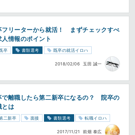
卒フリーターから就活！ まずチェックすべ
求人情報のポイント
既卒
書類選考
既卒の就活イロハ
2018/02/06
玉田 誠一
卒で離職したら第二新卒になるの？ 院卒の
職とは
第二新卒
面接
書類選考
転職イロハ
2017/11/21
前畑 泰広