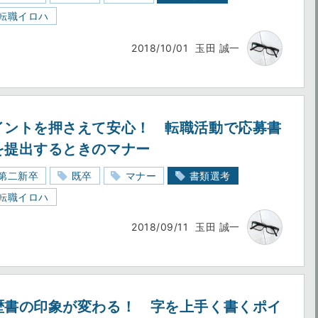
転職イロハ
2018/10/01
玉田 誠一
イントを押さえて安心！ 転職活動で応募書
を提出するときのマナー
第二新卒
既卒
マナー
書類選考
転職イロハ
2018/09/11
玉田 誠一
歴書の印象が変わる！ 字を上手く書くポイ