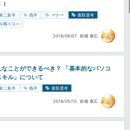
ト！
第二新卒
既卒
マナー
書類選考
転職イロハ
2018/08/07
前畑 泰広
んなことができるべき？ 「基本的なパソコ
スキル」について
第二新卒
既卒
書類選考
2018/05/15
前畑 泰広