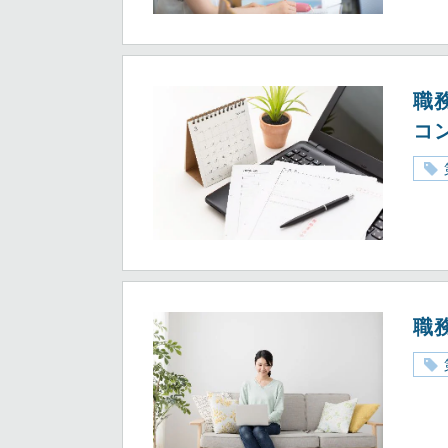
職
コ
職