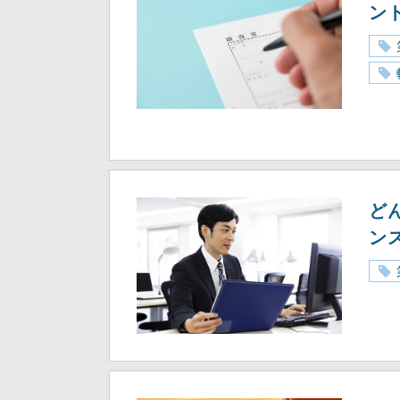
ン
ど
ン