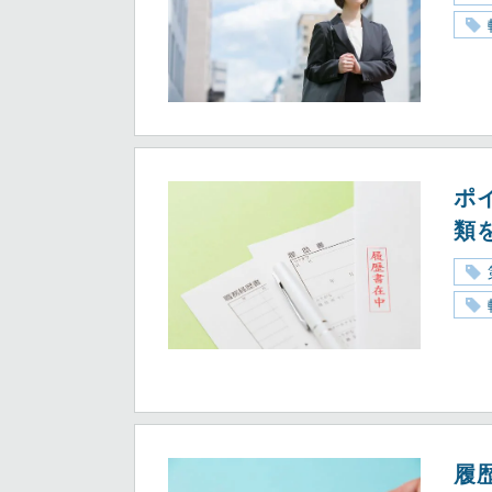
ポ
類
履