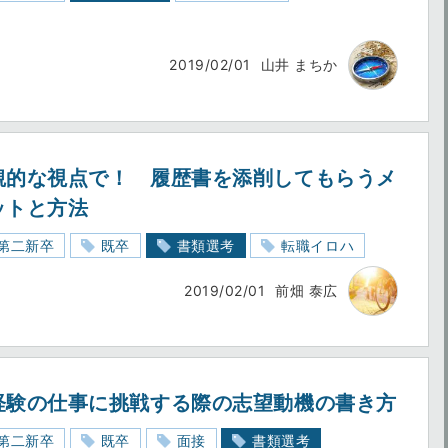
2019/02/01
山井 まちか
観的な視点で！ 履歴書を添削してもらうメ
ットと方法
第二新卒
既卒
書類選考
転職イロハ
2019/02/01
前畑 泰広
経験の仕事に挑戦する際の志望動機の書き方
第二新卒
既卒
面接
書類選考