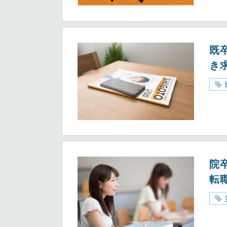
既
き
院
転