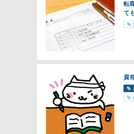
転
て
資