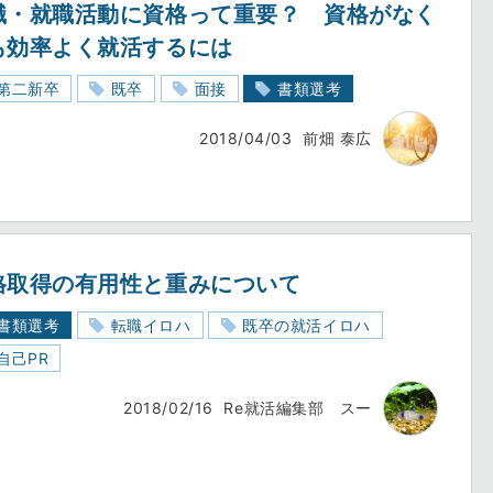
職・就職活動に資格って重要？ 資格がなく
も効率よく就活するには
第二新卒
既卒
面接
書類選考
2018/04/03
前畑 泰広
格取得の有用性と重みについて
書類選考
転職イロハ
既卒の就活イロハ
自己PR
2018/02/16
Re就活編集部 スー