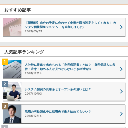
おすすめ記事
【新機能】自分の予定に合わせて企業が面接設定をしてくれる！ カ
ンタン面接調整システム を追加しました♪
2019/05/29
人気記事ランキング
入社時に提出を求められる「身元保証書」とは？ 身元保証人の条
件・注意・頼める人が見つからないときの対処法
2018/12/14
システム開発の汎用系とオープン系の違いとは？
2017/10/03
現職の有給消化中に転職先で働き始めてもいい？
2018/12/14