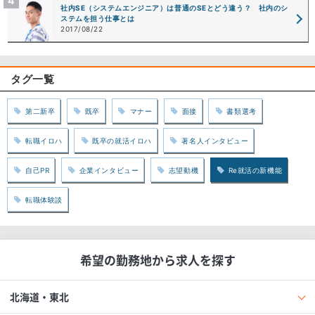
社内SE（システムエンジニア）は普通のSEとどう違う？ 社内のシ
ステムを担う仕事とは
2017/08/22
タグ一覧
第二新卒
既卒
マナー
面接
書類選考
転職イロハ
既卒の就活イロハ
著名人インタビュー
自己PR
企業インタビュー
志望動機
Re就活の新機能
転職体験談
希望の勤務地から求人を探す
北海道・東北