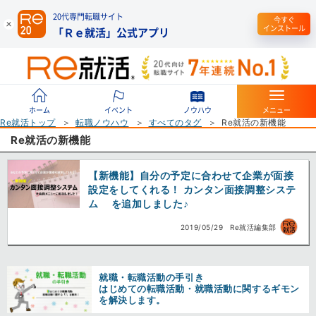
20代専門転職サイト
今すぐ
インストール
「Ｒｅ就活」公式アプリ
ホーム
イベント
ノウハウ
メニュー
Re就活トップ
転職ノウハウ
すべてのタグ
Re就活の新機能
Re就活の新機能
【新機能】自分の予定に合わせて企業が面接
設定をしてくれる！ カンタン面接調整システ
ム を追加しました♪
2019/05/29
Re就活編集部
就職・転職活動の手引き
はじめての転職活動・就職活動に関するギモン
を解決します。