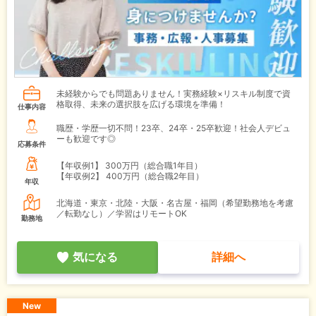
未経験からでも問題ありません！実務経験×リスキル制度で資
格取得、未来の選択肢を広げる環境を準備！
仕事内容
職歴・学歴一切不問！23卒、24卒・25卒歓迎！社会人デビュ
ーも歓迎です◎
応募条件
【年収例1】
300万円（総合職1年目）
【年収例2】
400万円（総合職2年目）
年収
北海道・東京・北陸・大阪・名古屋・福岡（希望勤務地を考慮
／転勤なし）／学習はリモートOK
勤務地
気になる
詳細へ
New