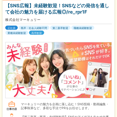
【SNS広報】未経験歓迎！SNSなどの発信を通し
て会社の魅力を届ける広報◎/re_rpr1F
株式会社マーキュリー
正社員
既卒・社会人経験不問
第二新卒歓迎
職種未経験歓迎
業種未経験歓迎
高卒歓迎
マーキュリーの魅力を企画に落し込む！SNS投稿・動画編集・
記事執筆など、多彩な手法でPRをお任せします。
仕事内容
【第二新卒・既卒・未経験歓迎】SNSやアイデアを生かす仕事