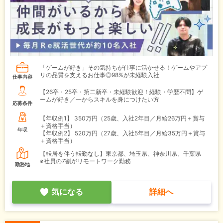
「ゲームが好き」その気持ちが仕事に活かせる！ゲームやアプ
リの品質を支えるお仕事◎98%が未経験入社
仕事内容
【26卒・25卒・第二新卒・未経験歓迎！経験・学歴不問】ゲ
ームが好き／一からスキルを身につけたい方
応募条件
【年収例1】
350万円（25歳、入社2年目／月給26万円＋賞与
＋資格手当）
年収
【年収例2】
520万円（27歳、入社5年目／月給35万円＋賞与
＋資格手当）
【転居を伴う転勤なし】東京都、埼玉県、神奈川県、千葉県
※社員の7割がリモートワーク勤務
勤務地
気になる
詳細へ