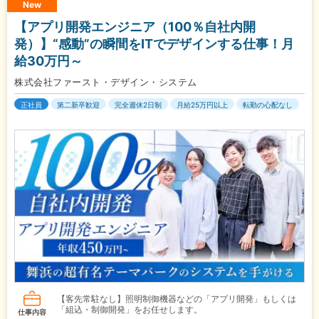
New
【アプリ開発エンジニア（100％自社内開
発）】“感動”の瞬間をITでデザインする仕事！月
給30万円～
株式会社ファースト・デザイン・システム
正社員
第二新卒歓迎
完全週休2日制
月給25万円以上
転勤の心配なし
【客先常駐なし】照明制御機器などの「アプリ開発」もしくは
「組込・制御開発」をお任せします。
仕事内容