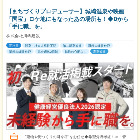
【まちづくりプロデューサー】城崎温泉や映画
「国宝」ロケ地にもなったあの場所も！◆0から
「手に職」を。
株式会社川嶋建設
正社員
既卒・社会人経験不問
第二新卒歓迎
職種未経験歓迎
業種未経験歓迎
完全週休2日制
転勤の心配なし
高卒歓迎
“建物や街づくりの司令塔”をお任せ◆希望分野考慮！≪「管