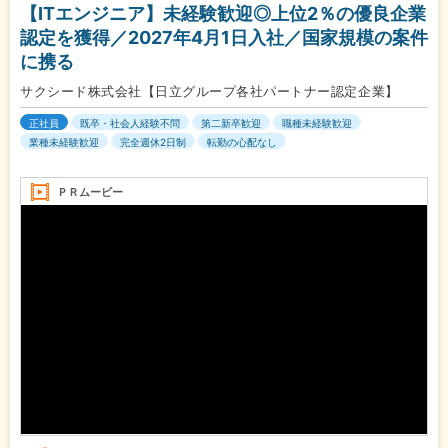
【ITエンジニア】未経験歓迎◎上位2％の優良企業
認定を獲得／2027年4月1日入社／国家規模の案件
に携る
サクシード株式会社【日立グループ各社パートナー認定企業】
正社員
既卒・社会人経験不問
第二新卒歓迎
職種未経験歓迎
業種未経験歓迎
完全週休2日制
転勤の心配なし
ＰＲムービー