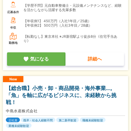
【学歴不問】元自動車整備士・元設備メンテナンスなど、経験
を活かしながら活躍する先輩多数
応募条件
【年収例1】
450万円（入社1年目／25歳）
【年収例2】
500万円（入社3年目／28歳）
年収
【転勤なし】東京本社 ※JR新宿駅より徒歩8分《住宅手当あ
り》
勤務地
気になる
詳細へ
New
【総合職】小売・卸・商品開発・海外事業…。
「魚」を軸に広がるビジネスに、未経験から挑
戦！
中島水産株式会社
正社員
既卒・社会人経験不問
第二新卒歓迎
職種未経験歓迎
業種未経験歓迎