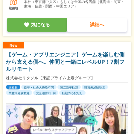
本社（東京都中央区）もしくは全国の各店舗（北海道・関東・
東海・信越・関西・中国エリア）
勤務地
気になる
詳細へ
New
【ゲーム・アプリエンジニア】ゲームを楽しむ側
から支える側へ。仲間と一緒にレベルUP！7割フ
ルリモート
株式会社リクソル【東証プライム上場グループ】
正社員
既卒・社会人経験不問
第二新卒歓迎
職種未経験歓迎
業種未経験歓迎
完全週休2日制
転勤の心配なし