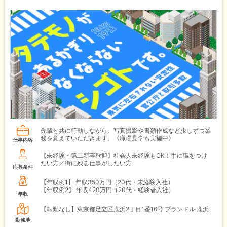
先輩と共に行動しながら、写真撮影や書類作成など少しずつ業
務を覚えていただきます。《職場見学も実施中》
仕事内容
【未経験・第二新卒歓迎】社会人未経験もOK！手に職をつけ
たい方／街に残る仕事がしたい方
応募条件
【年収例1】
年収350万円（20代・未経験入社）
【年収例2】
年収420万円（20代・経験者入社）
年収
【転勤なし】東京都足立区鹿浜2丁目1番16号 プランドル 鹿浜
勤務地