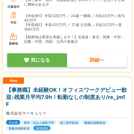
に興味がある方
応募条件
【年収例1】
年収328万円 ／ 24歳 一般職 ／月給24万円＋賞与
40万円
年収
【年収例2】
年収420万円 ／ 27歳 主任職 ／月給30万円＋賞
与60万円
【勤務地は希望を考慮します！】北海道・東北・関東・中部・
近畿・中国・四国・九州の各拠点
勤務地
気になる
詳細へ
New
【事務職】未経験OK！オフィスワークデビュー歓
迎♪残業月平均7.9h！転勤なしの制度あり/re_jm1
F
株式会社マーキュリー
正社員
既卒・社会人経験不問
第二新卒歓迎
職種未経験歓迎
業種未経験歓迎
高卒歓迎