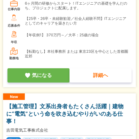
6ヶ月間の研修からスタート！ITエンジニアの基礎を学んだの
ち、プロジェクトに配属します。
仕事内容
【25卒・26卒・未経験歓迎／社会人経験不問】ITエンジニア
としてのキャリアを築きたい方
応募条件
【年収例1】
370万円～／大卒：25歳の場合
年収
【転勤なし】本社事務所 または 東京23区を中心とした首都圏
近郊
勤務地
気になる
詳細へ
New
【施工管理】文系出身者もたくさん活躍｜建物
に“電気”という命を吹き込むやりがいのある仕
事！
吉田電気工事株式会社