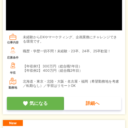
未経験からDXやマーケティング、企画業務にチャレンジでき
る環境です。
仕事内容
職歴・学歴一切不問！未経験・23卒、24卒、25卒歓迎！
応募条件
【年収例1】
300万円（総合職1年目）
【年収例2】
400万円（総合職2年目）
年収
北海道・東京・北陸・大阪・名古屋・福岡（希望勤務地を考慮
／転勤なし）／学習はリモートOK
勤務地
気になる
詳細へ
New