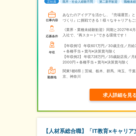
正社員
既卒・社会人経験不問
第二新卒歓迎
職種未経
あなたのアイデアを活かし、『売場運営』と
づくり』に挑戦できる！様々なキャリアもご
仕事内容
《業界・業種未経験歓迎》同期と2027年4
入社で、“再スタート”できる環境です！
応募条件
【年収例1】
年収601万円／30歳主任／月給
＋各種手当＋賞与※決算賞与除く
年収
【年収例2】
年収728万円／35歳副店長／月
2000円＋各種手当＋賞与※決算賞与除く
関東1都6県｜茨城、栃木、群馬、埼玉、千葉
京、神奈川
勤務地
求人詳細を見
【人材系総合職】「IT教育×キャリ