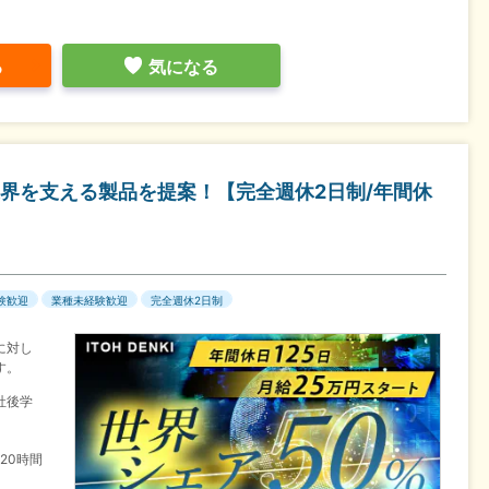
る
気になる
界を支える製品を提案！【完全週休2日制/年間休
験歓迎
業種未経験歓迎
完全週休2日制
に対し
す。
社後学
20時間