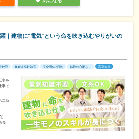
る
気になる
躍｜建物に“電気”という命を吹き込むやりがいの
験歓迎
業種未経験歓迎
完全週休2日制
転勤の心配なし
高卒歓迎
工事を
仕事で
第二新
主任
/係長
）