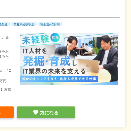
験歓迎
業種未経験歓迎
完全週休2日制
ー、当
験をお
進みた
目 42
0万円
分】東京
る
気になる