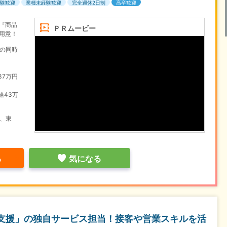
験歓迎
業種未経験歓迎
完全週休2日制
高卒歓迎
『商品
ＰＲムービー
用意！
月の同時
37万円
給43万
、東
る
気になる
ア支援」の独自サービス担当！接客や営業スキルを活