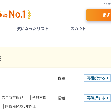
Ｒｅ就
まず
気になったリスト
スカウト
報
再選択する
職種
第二新卒歓迎
学歴不問
再選択する
業種
同職種経験5年以上