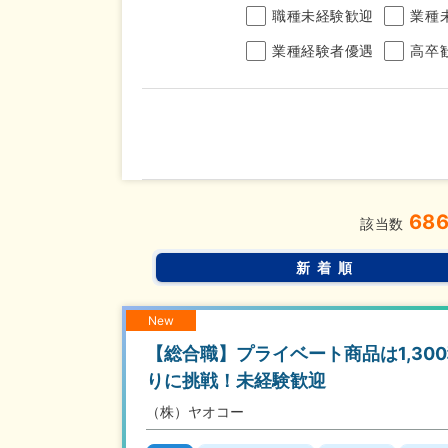
職種未経験歓迎
業種
業種経験者優遇
高卒
年収
68
完全週休2日制
年間休
こだわり
該当数
条件
土日面接OK
書類選
新着順
New
【総合職】プライベート商品は1,3
りに挑戦！未経験歓迎
（株）ヤオコー