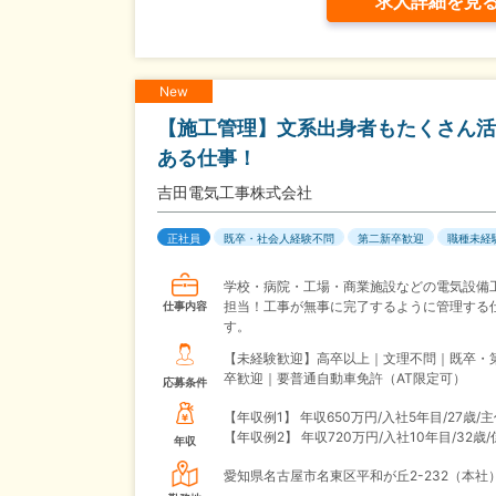
求人詳細を見
New
【施工管理】文系出身者もたくさん活
ある仕事！
吉田電気工事株式会社
正社員
既卒・社会人経験不問
第二新卒歓迎
職種未経
学校・病院・工場・商業施設などの電気設備
担当！工事が無事に完了するように管理する
仕事内容
す。
【未経験歓迎】高卒以上｜文理不問｜既卒・
卒歓迎｜要普通自動車免許（AT限定可）
応募条件
【年収例1】
年収650万円/入社5年目/27歳/
【年収例2】
年収720万円/入社10年目/32歳
年収
愛知県名古屋市名東区平和が丘2-232（本社