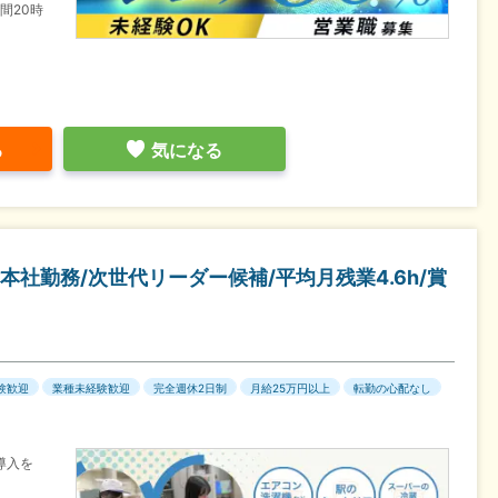
間20時
る
気になる
社勤務/次世代リーダー候補/平均月残業4.6h/賞
験歓迎
業種未経験歓迎
完全週休2日制
月給25万円以上
転勤の心配なし
導入を