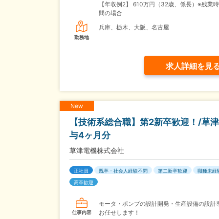
【年収例2】
610万円（32歳、係長）※残業時
間の場合
兵庫、栃木、大阪、名古屋
勤務地
求人詳細を見
New
【技術系総合職】第2新卒歓迎！/草津本
与4ヶ月分
草津電機株式会社
正社員
既卒・社会人経験不問
第二新卒歓迎
職種未経
高卒歓迎
モータ・ポンプの設計開発・生産設備の設計
お任せします！
仕事内容