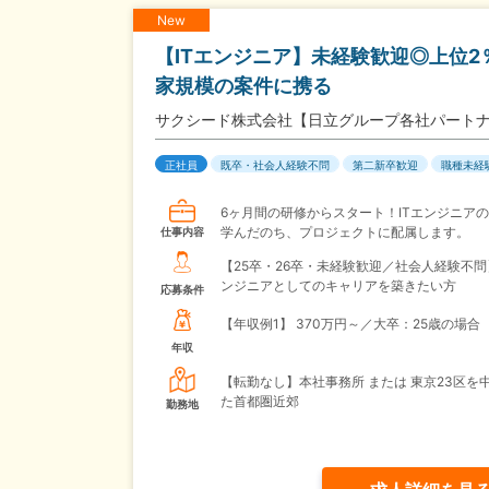
New
【ITエンジニア】未経験歓迎◎上位2
家規模の案件に携る
サクシード株式会社【日立グループ各社パート
正社員
既卒・社会人経験不問
第二新卒歓迎
職種未経
6ヶ月間の研修からスタート！ITエンジニア
学んだのち、プロジェクトに配属します。
仕事内容
【25卒・26卒・未経験歓迎／社会人経験不問
ンジニアとしてのキャリアを築きたい方
応募条件
【年収例1】
370万円～／大卒：25歳の場合
年収
【転勤なし】本社事務所 または 東京23区を
た首都圏近郊
勤務地