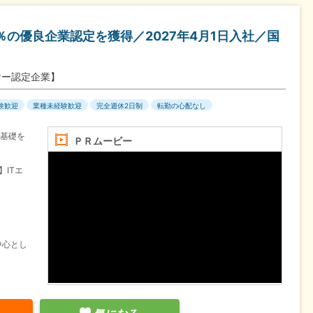
％の優良企業認定を獲得／2027年4月1日入社／国
ナー認定企業】
験歓迎
業種未経験歓迎
完全週休2日制
転勤の心配なし
の基礎を
ＰＲムービー
】ITエ
中心とし