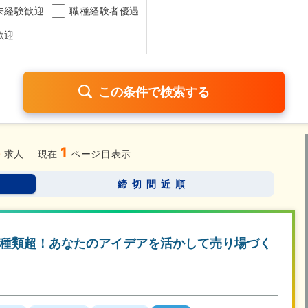
未経験歓迎
職種経験者優遇
歓迎
6
1
日120日以上
残業少なめ（1日1時間以内）
月給25万円以
求人
現在
ページ目表示
考なし
締切間近順
さらに詳しく検索したい方はこちら➤
00種類超！あなたのアイデアを活かして売り場づく