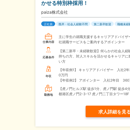
かせる特別枠採用！
paiza株式会社
正社員
既卒・社会人経験不問
第二新卒歓迎
職種未経
主に学生の就職支援するキャリアアドバイザ
社就職サービスをご案内するアポインター
仕事内容
【第二新卒・未経験歓迎】何らかの社会人経
持ちの方、対人スキルを活かせるキャリアに
応募条件
い方
【年収例1】
キャリアアドバイザー 入社2年
0万円
年収
【年収例2】
アポインター 入社2年目 36
【虎ノ門ヒルズ駅 徒歩1分、虎ノ門駅 徒歩4
都港区虎ノ門2-3-17 虎ノ門二丁目タワー18F
勤務地
求人詳細を見