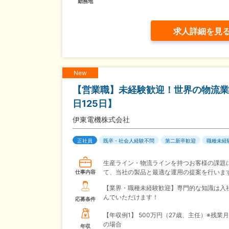
勤務地
求人詳細を見
New
【営業職】未経験歓迎！世界の物流業
日125日】
伊東電機株式会社
正社員
既卒・社会人経験不問
第二新卒歓迎
職種未経
生産ライン・物流ラインを持つお客様の課題
て、当社の製品と最適な運用の提案を行いま
仕事内容
【業界・職種未経験歓迎】専門的な知識は入
んでいただけます！
応募条件
【年収例1】
500万円（27歳、主任）※残業月
の場合
年収