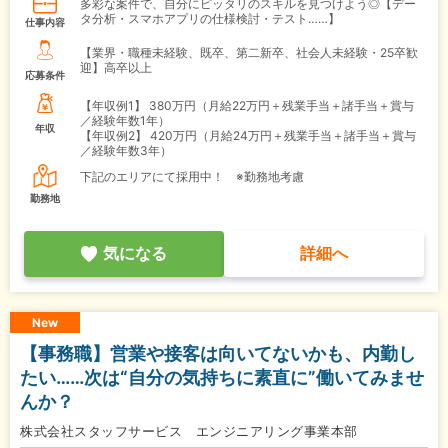
多彩な案件で、自分にピッタリのスキルを見つけよう◎【デー
タ分析・スマホアプリの仕様検討・テスト……】
仕事内容
【業界・職種未経験、既卒、第二新卒、社会人未経験・25卒歓
迎】高卒以上
応募条件
【年収例1】
380万円（月給22万円＋残業手当＋諸手当＋賞与
／経験年数1年）
年収
【年収例2】
420万円（月給24万円＋残業手当＋諸手当＋賞与
／経験年数3年）
下記のエリアにて採用中！ ※勤務地考慮
勤務地
気になる
詳細へ
New
【事務職】営業や接客は向いてないかも、内勤し
たい……次は“自分の気持ちに素直に”働いてみませ
んか？
株式会社スタッフサービス エンジニアリング事業本部