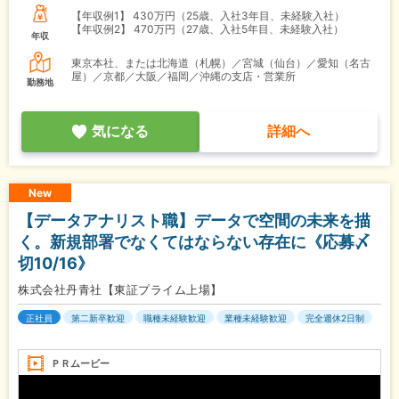
【年収例1】
430万円（25歳、入社3年目、未経験入社）
【年収例2】
470万円（27歳、入社5年目、未経験入社）
年収
東京本社、または北海道（札幌）／宮城（仙台）／愛知（名古
屋）／京都／大阪／福岡／沖縄の支店・営業所
勤務地
気になる
詳細へ
New
【データアナリスト職】データで空間の未来を描
く。新規部署でなくてはならない存在に《応募〆
切10/16》
株式会社丹青社【東証プライム上場】
正社員
第二新卒歓迎
職種未経験歓迎
業種未経験歓迎
完全週休2日制
ＰＲムービー