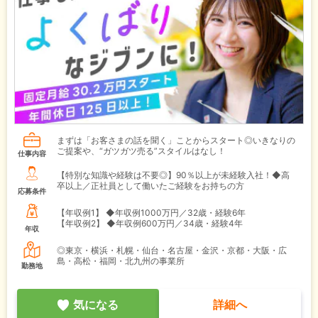
まずは「お客さまの話を聞く」ことからスタート◎いきなりの
ご提案や、“ガツガツ売る”スタイルはなし！
仕事内容
【特別な知識や経験は不要◎】90％以上が未経験入社！◆高
卒以上／正社員として働いたご経験をお持ちの方
応募条件
【年収例1】
◆年収例1000万円／32歳・経験6年
【年収例2】
◆年収例600万円／34歳・経験4年
年収
◎東京・横浜・札幌・仙台・名古屋・金沢・京都・大阪・広
島・高松・福岡・北九州の事業所
勤務地
気になる
詳細へ