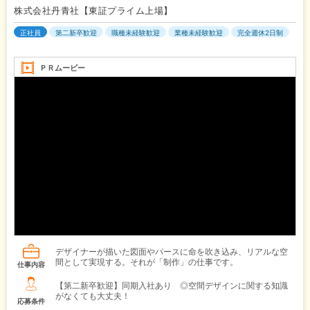
株式会社丹青社【東証プライム上場】
正社員
第二新卒歓迎
職種未経験歓迎
業種未経験歓迎
完全週休2日制
ＰＲムービー
デザイナーが描いた図面やパースに命を吹き込み、リアルな空
間として実現する。それが「制作」の仕事です。
仕事内容
【第二新卒歓迎】同期入社あり ◎空間デザインに関する知識
がなくても大丈夫！
応募条件