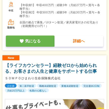
【年収例1】
年収400万円：経験3年（月給27万円＋賞与＋各
種手当）
年収
【年収例2】
年収500万円：経験5年（月給30万円＋賞与＋各
種手当）
全国の拠点で募集／UIターン歓迎／家具家電付きの社宅あり
（初期費用ゼロ円！）
勤務地
気になる
詳細へ
New
【ライフカウンセラー】経験ゼロから始められ
る、お客さまの人生と健康をサポートする仕事
ＳＯＭＰＯひまわり生命保険株式会社
正社員
第二新卒歓迎
職種未経験歓迎
業種未経験歓迎
完全週休2日制
月給25万円以上
転勤の心配なし