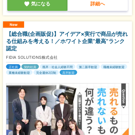
気になる
詳細へ
New
【総合職(企画販促)】アイデア×実行で商品が売れ
る仕組みを考える！／ホワイト企業“最高”ランク
認定
FIDIA SOLUTIONS株式会社
正社員
契約社員
既卒・社会人経験不問
第二新卒歓迎
職種未経験歓迎
業種未経験歓迎
完全週休2日制
高卒歓迎