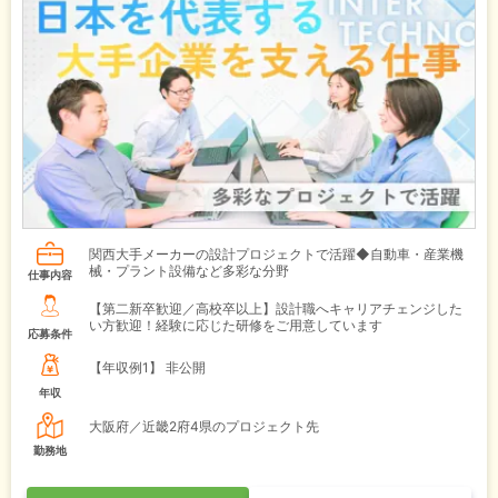
関西大手メーカーの設計プロジェクトで活躍◆自動車・産業機
械・プラント設備など多彩な分野
仕事内容
【第二新卒歓迎／高校卒以上】設計職へキャリアチェンジした
い方歓迎！経験に応じた研修をご用意しています
応募条件
【年収例1】
非公開
年収
大阪府／近畿2府4県のプロジェクト先
勤務地