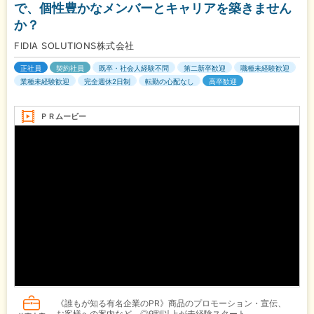
で、個性豊かなメンバーとキャリアを築きません
か？
FIDIA SOLUTIONS株式会社
正社員
契約社員
既卒・社会人経験不問
第二新卒歓迎
職種未経験歓迎
業種未経験歓迎
完全週休2日制
転勤の心配なし
高卒歓迎
ＰＲムービー
《誰もが知る有名企業のPR》商品のプロモーション・宣伝、
お客様への案内など ◎9割以上が未経験スタート