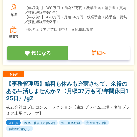
【年収例1】
380万円（月給22万円＋残業手当＋諸手当＋賞与
／技術経験年数1年）
年収
【年収例2】
420万円（月給24万円＋残業手当＋諸手当＋賞与
／技術経験年数3年）
下記のエリアにて採用中！ ※勤務地考慮
勤務地
気になる
詳細へ
New
【事務管理職】給料も休みも充実させて、余裕の
ある生活しませんか？〈月収37万も可/年間休日1
25日〉/gZ
株式会社コプロコンストラクション【東証プライム上場・名証プレ
ミア上場グループ】
正社員
既卒・社会人経験不問
第二新卒歓迎
完全週休2日制
転勤の心配なし