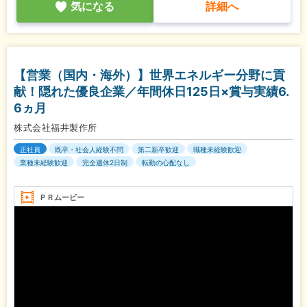
気になる
詳細へ
【営業（国内・海外）】世界エネルギー分野に貢
献！隠れた優良企業／年間休日125日×賞与実績6.
6ヵ月
株式会社福井製作所
正社員
既卒・社会人経験不問
第二新卒歓迎
職種未経験歓迎
業種未経験歓迎
完全週休2日制
転勤の心配なし
ＰＲムービー