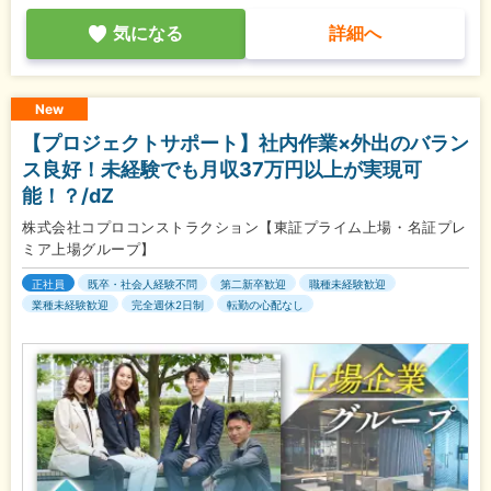
気になる
詳細へ
New
【プロジェクトサポート】社内作業×外出のバラン
ス良好！未経験でも月収37万円以上が実現可
能！？/dZ
株式会社コプロコンストラクション【東証プライム上場・名証プレ
ミア上場グループ】
正社員
既卒・社会人経験不問
第二新卒歓迎
職種未経験歓迎
業種未経験歓迎
完全週休2日制
転勤の心配なし