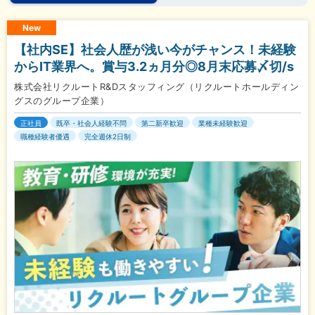
New
【社内SE】社会人歴が浅い今がチャンス！未経験
からIT業界へ。賞与3.2ヵ月分◎8月末応募〆切/s
株式会社リクルートR&Dスタッフィング（リクルートホールディン
グスのグループ企業）
正社員
既卒・社会人経験不問
第二新卒歓迎
業種未経験歓迎
職種経験者優遇
完全週休2日制