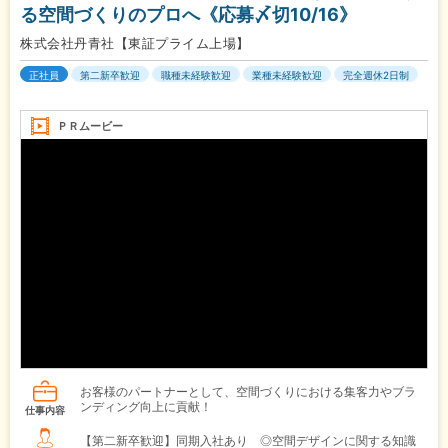
る空間づくりのプロへ《応募〆切10/16》
株式会社丹青社【東証プライム上場】
正社員
第二新卒歓迎
職種未経験歓迎
業種未経験歓迎
完全週休2日制
ＰＲムービー
お客様のパートナーとして、空間づくりにおける集客力やブラ
ンディング向上に貢献！
仕事内容
【第二新卒歓迎】同期入社あり ◎空間デザインに関する知識