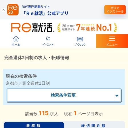
20代専門転職サイト
今すぐ
インストール
「Ｒｅ就活」公式アプリ
ホーム
イベント
ノウハウ
メニュー
完全週休2日制の求人・転職情報
現在の検索条件
京都市／完全週休2日制
検索条件変更
115
1
該当数
求人
現在
ページ目表示
新着順
締切間近順