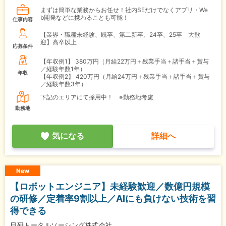
まずは簡単な業務からお任せ！社内SEだけでなくアプリ・We
b開発などに携わることも可能！
仕事内容
【業界・職種未経験、既卒、第二新卒、24卒、25卒 大歓
迎】高卒以上
応募条件
【年収例1】
380万円（月給22万円＋残業手当＋諸手当＋賞与
／経験年数1年）
年収
【年収例2】
420万円（月給24万円＋残業手当＋諸手当＋賞与
／経験年数3年）
下記のエリアにて採用中！ ※勤務地考慮
勤務地
気になる
詳細へ
New
【ロボットエンジニア】未経験歓迎／数億円規模
の研修／定着率9割以上／AIにも負けない技術を習
得できる
日研トータルソーシング株式会社