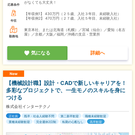
がなくても大丈夫！
応募条件
【年収例1】
430万円（２５歳、入社３年目、未経験入社）
【年収例2】
470万円（２７歳、入社５年目、未経験入社）
年収
東京本社、または北海道（札幌）／宮城（仙台）／愛知（名古
屋）／京都／大阪／福岡／沖縄の支店・営業所
勤務地
気になる
詳細へ
New
【機械設計職】設計・CADで新しいキャリアを！
多彩なプロジェクトで、一生モノのスキルを身に
つける
株式会社インターテクノ
正社員
既卒・社会人経験不問
第二新卒歓迎
職種未経験歓迎
業種未経験歓迎
完全週休2日制
転勤の心配なし
高卒歓迎