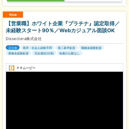
New
【営業職】ホワイト企業『プラチナ』認定取得／
未経験スタート90％／Webカジュアル面談OK
Dissectera株式会社
正社員
既卒・社会人経験不問
第二新卒歓迎
職種未経験歓迎
業種未経験歓迎
完全週休2日制
転勤の心配なし
ＰＲムービー