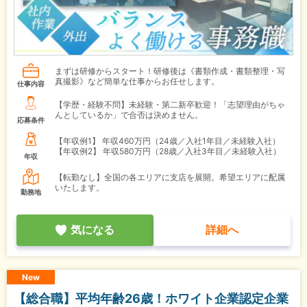
まずは研修からスタート！研修後は《書類作成・書類整理・写
真撮影》など簡単な仕事からお任せします。
仕事内容
【学歴・経験不問】未経験・第二新卒歓迎！「志望理由がちゃ
んとしているか」で合否は決めません。
応募条件
【年収例1】
年収460万円（24歳／入社1年目／未経験入社）
【年収例2】
年収580万円（28歳／入社3年目／未経験入社）
年収
【転勤なし】全国の各エリアに支店を展開。希望エリアに配属
いたします。
勤務地
気になる
詳細へ
New
【総合職】平均年齢26歳！ホワイト企業認定企業