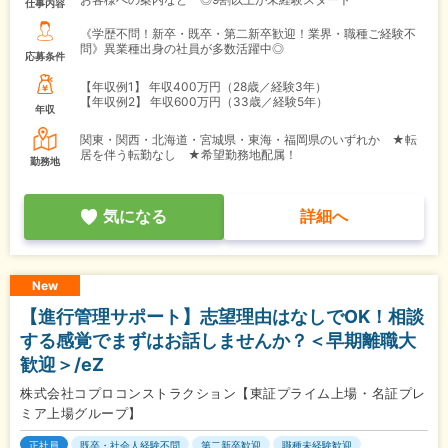
仕事内容
《学歴不問！新卒・既卒・第二新卒歓迎！業界・職種ご経験不
問》異業種出身の社員が多数活躍中◎
応募条件
【年収例1】
年収400万円（28歳／経験3年）
【年収例2】
年収600万円（33歳／経験5年）
年収
関東・関西・北海道・宮城県・東海・福岡県のいずれか ★転
居を伴う転勤なし ★希望勤務地配属！
勤務地
気になる
詳細へ
New
【進行管理サポート】志望理由はなしでOK！相談
する感覚でまずはお話しませんか？＜早期離職大
歓迎＞/eZ
株式会社コプロコンストラクション【東証プライム上場・名証プレ
ミア上場グループ】
正社員
既卒・社会人経験不問
第二新卒歓迎
職種未経験歓迎