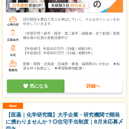
試行錯誤を重ねて売上を伸ばしていく、そんなポジションをお
任せしていきます。
仕事内容
《学歴不問！新卒・既卒・第二新卒・経験者・全て歓迎》異業
種出身の社員が多数活躍中◎
応募条件
【年収例1】
年収400万円（28歳／経験3年）
【年収例2】
年収600万円（33歳／経験5年）
年収
関東・関西・北海道・宮城県・東海・福岡県のいずれか ★転
居を伴う転勤なし ★希望勤務地配属！
勤務地
気になる
詳細へ
New
【医薬｜化学研究職】大手企業・研究機関で開発
に携わりませんか？◎住宅手当制度｜8月末応募〆
切/k