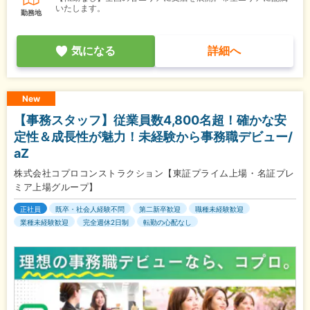
いたします。
勤務地
気になる
詳細へ
New
【事務スタッフ】従業員数4,800名超！確かな安
定性＆成長性が魅力！未経験から事務職デビュー/
aZ
株式会社コプロコンストラクション【東証プライム上場・名証プレ
ミア上場グループ】
正社員
既卒・社会人経験不問
第二新卒歓迎
職種未経験歓迎
業種未経験歓迎
完全週休2日制
転勤の心配なし