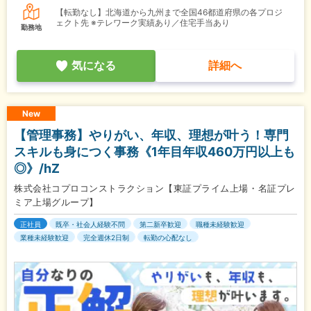
【転勤なし】北海道から九州まで全国46都道府県の各プロジ
ェクト先 ※テレワーク実績あり／住宅手当あり
勤務地
気になる
詳細へ
New
【管理事務】やりがい、年収、理想が叶う！専門
スキルも身につく事務《1年目年収460万円以上も
◎》/hZ
株式会社コプロコンストラクション【東証プライム上場・名証プレ
ミア上場グループ】
正社員
既卒・社会人経験不問
第二新卒歓迎
職種未経験歓迎
業種未経験歓迎
完全週休2日制
転勤の心配なし