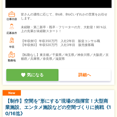
皆さんの適性に応じて、BtoB、BtoCいずれかの営業をお任せ
します。
仕事内容
未経験・第二新卒・既卒・フリーターの方、大歓迎！90％以
上の先輩が未経験スタート！
応募条件
【年収例1】
年収350万円 入社2年目 販促コンサル職
【年収例2】
年収520万円 入社3年目 販売接客職
年収
【転勤なし】東京都／千葉県／埼玉県／神奈川県／大阪府／京
都府／兵庫県／奈良県／滋賀県
勤務地
気になる
詳細へ
New
【制作】空間を“形にする”現場の指揮官！大型商
業施設、エンタメ施設などの空間づくりに挑戦《1
0/16迄》