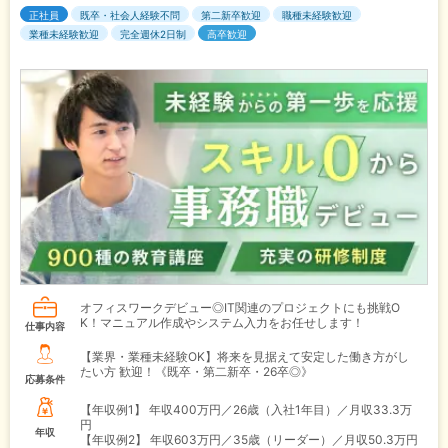
正社員
既卒・社会人経験不問
第二新卒歓迎
職種未経験歓迎
業種未経験歓迎
完全週休2日制
高卒歓迎
オフィスワークデビュー◎IT関連のプロジェクトにも挑戦O
K！マニュアル作成やシステム入力をお任せします！
仕事内容
【業界・業種未経験OK】将来を見据えて安定した働き方がし
たい方 歓迎！《既卒・第二新卒・26卒◎》
応募条件
【年収例1】
年収400万円／26歳（入社1年目）／月収33.3万
円
年収
【年収例2】
年収603万円／35歳（リーダー）／月収50.3万円