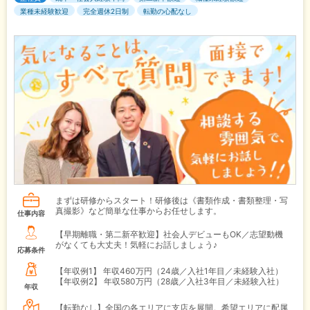
業種未経験歓迎
完全週休2日制
転勤の心配なし
まずは研修からスタート！研修後は《書類作成・書類整理・写
真撮影》など簡単な仕事からお任せします。
仕事内容
【早期離職・第二新卒歓迎】社会人デビューもOK／志望動機
がなくても大丈夫！気軽にお話しましょう♪
応募条件
【年収例1】
年収460万円（24歳／入社1年目／未経験入社）
【年収例2】
年収580万円（28歳／入社3年目／未経験入社）
年収
【転勤なし】全国の各エリアに支店を展開。希望エリアに配属