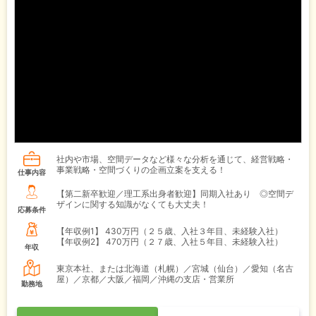
社内や市場、空間データなど様々な分析を通じて、経営戦略・
事業戦略・空間づくりの企画立案を支える！
仕事内容
【第二新卒歓迎／理工系出身者歓迎】同期入社あり ◎空間デ
ザインに関する知識がなくても大丈夫！
応募条件
【年収例1】
430万円（２５歳、入社３年目、未経験入社）
【年収例2】
470万円（２７歳、入社５年目、未経験入社）
年収
東京本社、または北海道（札幌）／宮城（仙台）／愛知（名古
屋）／京都／大阪／福岡／沖縄の支店・営業所
勤務地