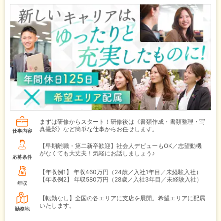
まずは研修からスタート！研修後は《書類作成・書類整理・写
真撮影》など簡単な仕事からお任せします。
仕事内容
【早期離職・第二新卒歓迎】社会人デビューもOK／志望動機
がなくても大丈夫！気軽にお話しましょう♪
応募条件
【年収例1】
年収460万円（24歳／入社1年目／未経験入社）
【年収例2】
年収580万円（28歳／入社3年目／未経験入社）
年収
【転勤なし】全国の各エリアに支店を展開。希望エリアに配属
いたします。
勤務地