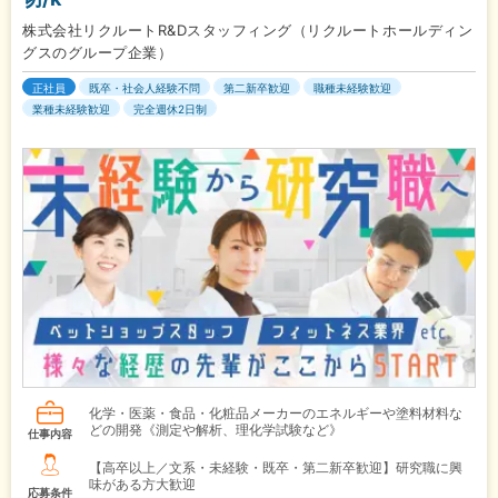
株式会社リクルートR&Dスタッフィング（リクルートホールディン
グスのグループ企業）
正社員
既卒・社会人経験不問
第二新卒歓迎
職種未経験歓迎
業種未経験歓迎
完全週休2日制
化学・医薬・食品・化粧品メーカーのエネルギーや塗料材料な
どの開発《測定や解析、理化学試験など》
仕事内容
【高卒以上／文系・未経験・既卒・第二新卒歓迎】研究職に興
味がある方大歓迎
応募条件