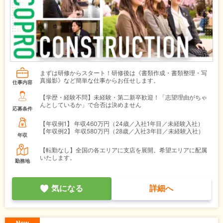
まずは研修からスタート！研修後は《書類作成・書類整理・写
真撮影》など簡単な仕事からお任せします。
仕事内容
【学歴・経験不問】未経験・第二新卒歓迎！「志望理由がちゃ
んとしているか」で合否は決めません
応募条件
【年収例1】
年収460万円（24歳／入社1年目／未経験入社）
【年収例2】
年収580万円（28歳／入社3年目／未経験入社）
年収
【転勤なし】全国の各エリアに支店を展開。希望エリアに配属
いたします。
勤務地
気になる
詳細へ
New