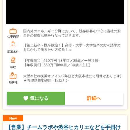
国内外のエネルギー分野において、既存顧客を中心に当社の安
全弁の提案活動を行なって頂きます。
仕事内容
【第二新卒・既卒歓迎！】高専・大学・大学院卒の方≪語学力
を活かして働きたい方必見！≫
応募条件
【年収例1】
450万円（3年目／25歳／一般社員）
【年収例2】
550万円(8年目／30歳／主任)
年収
大阪本社or横浜オフィス(2年ほど大阪本社にて研修があります)
★希望勤務地確約・転勤ナシ
勤務地
気になる
詳細へ
New
【営業】チームラボや渋谷ヒカリエなどを手掛け