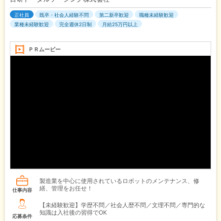
正社員
既卒・社会人経験不問
第二新卒歓迎
職種未経験歓迎
業種未経験歓迎
完全週休2日制
月給25万円以上
ＰＲムービー
製造業を中心に使用されているロボットのメンテナンス、修
繕、管理をお任せ！
仕事内容
【未経験歓迎】学歴不問／社会人歴不問／文理不問／専門的な
知識は入社後の習得でOK
応募条件