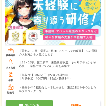
【最初の1ヵ月～最長3ヵ月はITスクールでの研修】PCの電源
の入れ方からお教えします
仕事内容
【25・26卒、第二新卒、未経験者歓迎】キャリアチェンジを
応援！IT業界で働いてみたい方を募集☆
応募条件
【年収例1】
350万円（22歳／経験1年）
【年収例2】
400万円（32歳／経験3年）
年収
＜転居を伴う転勤なし＞本社を含む、東京23区を中心とした
各プロジェクト先
勤務地
気になる
詳細へ