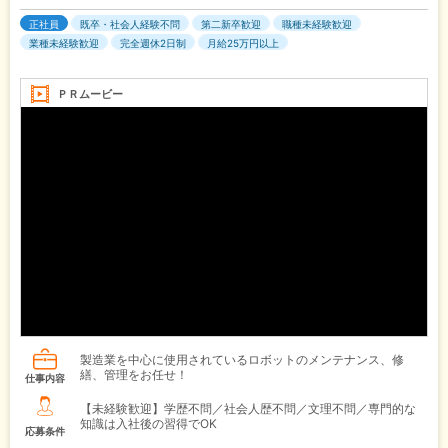
正社員
既卒・社会人経験不問
第二新卒歓迎
職種未経験歓迎
業種未経験歓迎
完全週休2日制
月給25万円以上
ＰＲムービー
製造業を中心に使用されているロボットのメンテナンス、修
繕、管理をお任せ！
仕事内容
【未経験歓迎】学歴不問／社会人歴不問／文理不問／専門的な
知識は入社後の習得でOK
応募条件