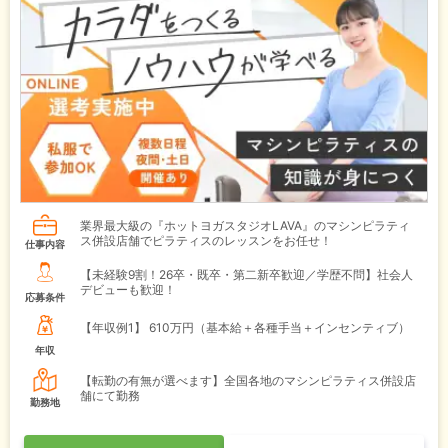
業界最大級の『ホットヨガスタジオLAVA』のマシンピラティ
ス併設店舗でピラティスのレッスンをお任せ！
仕事内容
【未経験9割！26卒・既卒・第二新卒歓迎／学歴不問】社会人
デビューも歓迎！
応募条件
【年収例1】
610万円（基本給＋各種手当＋インセンティブ）
年収
【転勤の有無が選べます】全国各地のマシンピラティス併設店
舗にて勤務
勤務地