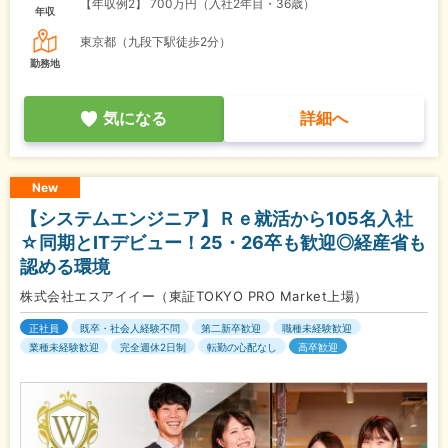
【年収例2】
700万円（入社2年目・36歳）
年収
東京都（九段下駅徒歩2分）
勤務地
気になる
詳細へ
New
【システムエンジニア】Ｒｅ就活から105名入社
☆同期とITデビュー！25・26卒も歓迎◎経産省も
認める環境
株式会社エスアイイー（東証TOKYO PRO Market上場）
正社員
既卒・社会人経験不問
第二新卒歓迎
職種未経験歓迎
業種未経験歓迎
完全週休2日制
転勤の心配なし
高卒歓迎