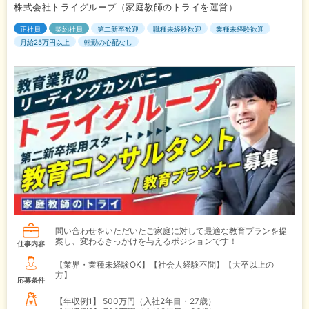
株式会社トライグループ（家庭教師のトライを運営）
正社員
契約社員
第二新卒歓迎
職種未経験歓迎
業種未経験歓迎
月給25万円以上
転勤の心配なし
問い合わせをいただいたご家庭に対して最適な教育プランを提
案し、変わるきっかけを与えるポジションです！
仕事内容
【業界・業種未経験OK】【社会人経験不問】【大卒以上の
方】
応募条件
【年収例1】
500万円（入社2年目・27歳）