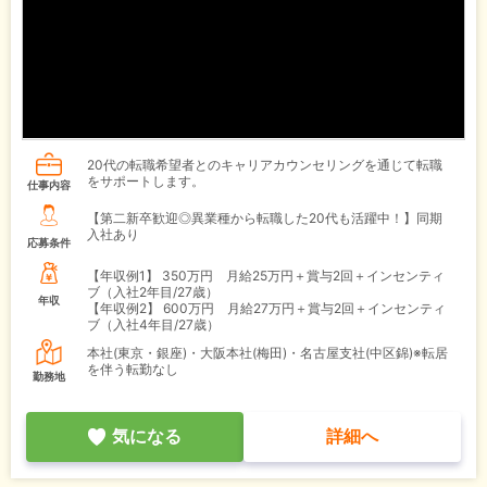
20代の転職希望者とのキャリアカウンセリングを通じて転職
をサポートします。
仕事内容
【第二新卒歓迎◎異業種から転職した20代も活躍中！】同期
入社あり
応募条件
【年収例1】
350万円 月給25万円＋賞与2回＋インセンティ
ブ（入社2年目/27歳）
年収
【年収例2】
600万円 月給27万円＋賞与2回＋インセンティ
ブ（入社4年目/27歳）
本社(東京・銀座)・大阪本社(梅田)・名古屋支社(中区錦)※転居
を伴う転勤なし
勤務地
気になる
詳細へ