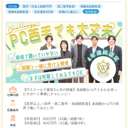
正社員
既卒・社会人経験不問
第二新卒歓迎
職種未経験歓迎
業種未経験歓迎
完全週休2日制
転勤の心配なし
高卒歓迎
【ITスクールで最長3ヵ月の研修】未経験からITスキルを持っ
たサポート事務にチャレンジ！
仕事内容
【高卒以上／26卒・第二新卒・未経験歓迎】未経験からITの世
界で働いてみたい方
応募条件
【年収例1】
350万円（22歳／経験1年）
【年収例2】
400万円（32歳／経験3年）
年収