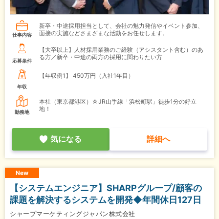
新卒・中途採用担当として、会社の魅力発信やイベント参加、
面接の実施などさまざまな活動をお任せします。
仕事内容
【大卒以上】人材採用業務のご経験（アシスタント含む）のあ
る方／新卒・中途の両方の採用に関わりたい方
応募条件
【年収例1】
450万円（入社1年目）
年収
本社（東京都港区）☆JR山手線「浜松町駅」徒歩1分の好立
地！
勤務地
気になる
詳細へ
New
【システムエンジニア】SHARPグループ/顧客の
課題を解決するシステムを開発◆年間休日127日
シャープマーケティングジャパン株式会社