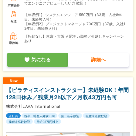
てエンジニアデビューしたい方 歓迎！
応募条件
【年収例1】
システムエンジニア 550万円（33歳、入社8年
目、未経験入社）
年収
【年収例2】
プロジェクトマネージャ 700万円（37歳、入社1
2年目、未経験入社）
【転勤なし】東京・大阪 ☆駅チカ勤務／引越しキャンペーン
あり
勤務地
気になる
詳細へ
New
【ピラティスインストラクター】未経験OK！年間
128日休み／残業月2h以下／月収43万円も可
株式会社LAVA International
正社員
既卒・社会人経験不問
第二新卒歓迎
職種未経験歓迎
業種未経験歓迎
月給25万円以上