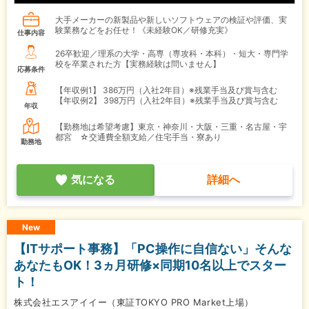
大手メーカーの新製品や新しいソフトウェアの検証や評価、実
験業務などをお任せ！《未経験OK／研修充実》
仕事内容
26卒歓迎／理系の大学・高専（専攻科・本科）・短大・専門学
校を卒業された方【実務経験は問いません】
応募条件
【年収例1】
386万円（入社2年目）※残業手当及び賞与含む
【年収例2】
398万円（入社2年目）※残業手当及び賞与含む
年収
【勤務地は希望考慮】東京・神奈川・大阪・三重・名古屋・宇
都宮 ☆交通費全額支給／住宅手当・寮あり
勤務地
気になる
詳細へ
New
【ITサポート事務】「PC操作に自信ない」そんな
あなたもOK！3ヵ月研修×同期10名以上でスター
ト！
株式会社エスアイイー（東証TOKYO PRO Market上場）