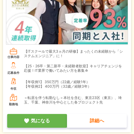
【ITスクールで最大3ヵ月の研修】まったくの未経験から「シ
ステムエンジニア」に！
仕事内容
【25・26卒・第二新卒・未経験者歓迎】キャリアチェンジを
応援！IT業界で働いてみたい方を募集☆
応募条件
【年収例1】
350万円（22歳／経験1年）
【年収例2】
400万円（32歳／経験3年）
年収
＜転居を伴う転勤なし＞本社を含む、東京23区（東京）、埼
玉、千葉、神奈川を中心とした各プロジェクト先
勤務地
気になる
詳細へ