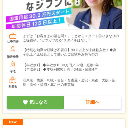
まずは「お客さまの話を聞く」ことからスタート◎いきなりの
ご提案や、“ガツガツ売る”スタイルはなし！
仕事内容
【特別な知識や経験は不要◎】90％以上が未経験入社！◆高
卒以上／正社員として働いたご経験をお持ちの方
応募条件
【年収例1】
◆年収例1000万円／32歳・経験6年
【年収例2】
◆年収例600万円／34歳・経験4年
年収
◎東京・横浜・札幌・仙台・名古屋・金沢・京都・大阪・広
島・高松・福岡・北九州の事業所
勤務地
気になる
詳細へ
New