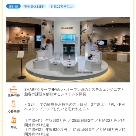
正社員
完全週休2日制
月給25万円以上
SHARPグループ◆Web・オープン系のシステムエンジニア /
顧客の課題を解決するシステムを開発
仕事内容
＜SEとしての経験をお持ちの方（目安：3年以上） / PL・PM
へステップアップしたいと思われる方＞
応募条件
【年収例1】
年収560万円 ／ 28歳 経験2年 ／月給32万円／時
間外月15H想定
年収
【年収例2】
年収630万円 ／ 31歳 経験3年 ／月給36万円／時
間外月15H想定