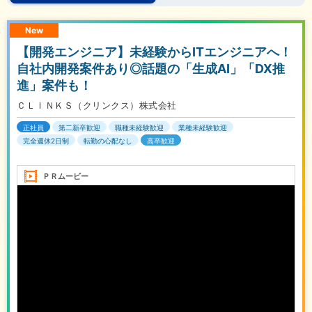
New
【開発エンジニア】未経験からITエンジニアへ！
自社内開発案件あり◎話題の「生成AI」「DX推
進」案件も！
ＣＬＩＮＫＳ（クリンクス）株式会社
正社員
第二新卒歓迎
職種未経験歓迎
業種未経験歓迎
完全週休2日制
転勤の心配なし
高卒歓迎
ＰＲムービー