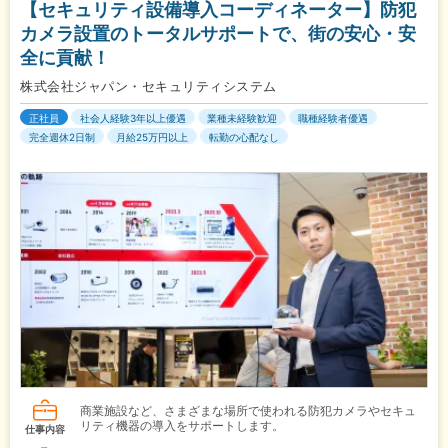
【セキュリティ設備導入コーディネーター】防犯
カメラ設置のトータルサポートで、街の安心・安
全に貢献！
株式会社ジャパン・セキュリティシステム
正社員
社会人経験3年以上優遇
業種未経験歓迎
職種経験者優遇
完全週休2日制
月給25万円以上
転勤の心配なし
商業施設など、さまざまな場所で使われる防犯カメラやセキュ
リティ機器の導入をサポートします。
仕事内容