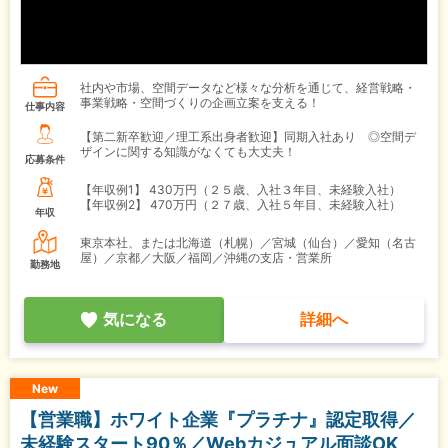
社内や市場、空間データなど様々な分析を通じて、経営戦略・
事業戦略・空間づくりの企画立案を支える！
仕事内容
【第二新卒歓迎／理工系出身者歓迎】同期入社あり ◎空間デ
ザインに関する知識がなくても大丈夫！
応募条件
【年収例1】
430万円（２５歳、入社３年目、未経験入社）
【年収例2】
470万円（２７歳、入社５年目、未経験入社）
年収
東京本社、または北海道（札幌）／宮城（仙台）／愛知（名古
屋）／京都／大阪／福岡／沖縄の支店・営業所
勤務地
気になる
詳細へ
New
【営業職】ホワイト企業『プラチナ』認定取得／
未経験スタート90％／Webカジュアル面談OK