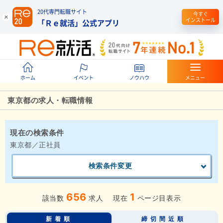
20代専門転職サイト
今すぐ
インストール
「Ｒｅ就活」公式アプリ
ホーム
イベント
ノウハウ
メニュー
東京都の求人・転職情報
現在の検索条件
東京都／正社員
検索条件変更
656
1
該当数
求人
現在
ページ目表示
新着順
締切間近順