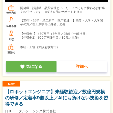
開発職・設計職・品質管理といったモノづくりに携わるお仕事
をお任せします。≪約5ヵ月のサポートあり≫
仕事内容
【25卒・26卒・第二新卒・既卒歓迎！】高専・大学・大学院
卒の方／理工系学部出身者、必見！
応募条件
【年収例1】
480万円（3年目／25歳／一般社員）
【年収例2】
600万円(8年目／30歳／主任)
年収
本社・工場（大阪府枚方市）
勤務地
気になる
詳細へ
New
【ロボットエンジニア】未経験歓迎／数億円規模
の研修／定着率9割以上／AIにも負けない技術を習
得できる
日研トータルソーシング株式会社