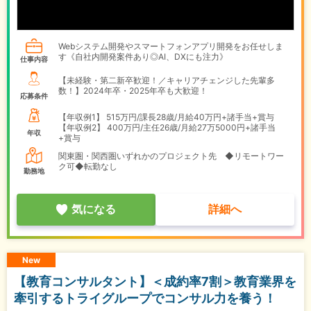
Webシステム開発やスマートフォンアプリ開発をお任せしま
す《自社内開発案件あり◎AI、DXにも注力》
仕事内容
【未経験・第二新卒歓迎！／キャリアチェンジした先輩多
数！】2024年卒・2025年卒も大歓迎！
応募条件
【年収例1】
515万円/課長28歳/月給40万円+諸手当+賞与
【年収例2】
400万円/主任26歳/月給27万5000円+諸手当
年収
+賞与
関東圏・関西圏いずれかのプロジェクト先 ◆リモートワー
ク可◆転勤なし
勤務地
気になる
詳細へ
New
【教育コンサルタント】＜成約率7割＞教育業界を
牽引するトライグループでコンサル力を養う！