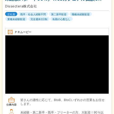
Dissectera株式会社
正社員
既卒・社会人経験不問
第二新卒歓迎
職種未経験歓迎
業種未経験歓迎
完全週休2日制
転勤の心配なし
ＰＲムービー
皆さんの適性に応じて、BtoB、BtoCいずれかの営業をお任せ
します。
仕事内容
未経験・第二新卒・既卒・フリーターの方、大歓迎！90％以