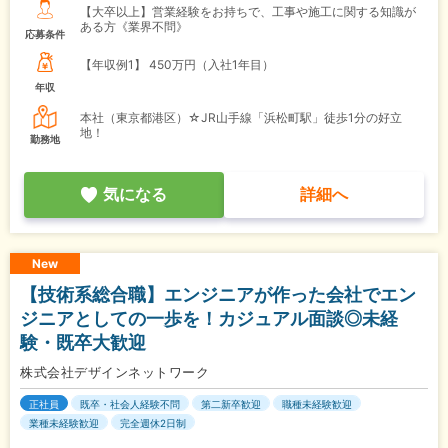
【大卒以上】営業経験をお持ちで、工事や施工に関する知識が
ある方《業界不問》
応募条件
【年収例1】
450万円（入社1年目）
年収
本社（東京都港区）☆JR山手線「浜松町駅」徒歩1分の好立
地！
勤務地
気になる
詳細へ
New
【技術系総合職】エンジニアが作った会社でエン
ジニアとしての一歩を！カジュアル面談◎未経
験・既卒大歓迎
株式会社デザインネットワーク
正社員
既卒・社会人経験不問
第二新卒歓迎
職種未経験歓迎
業種未経験歓迎
完全週休2日制