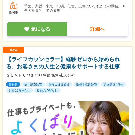
千葉、大阪、東京、札幌、仙台、広島のいずれかでの勤務。 ※
全国社員としての募集
勤務地
気になる
詳細へ
New
【ライフカウンセラー】経験ゼロから始められ
る、お客さまの人生と健康をサポートする仕事
ＳＯＭＰＯひまわり生命保険株式会社
正社員
第二新卒歓迎
職種未経験歓迎
業種未経験歓迎
完全週休2日制
月給25万円以上
転勤の心配なし