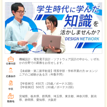
機械設計・電気電子設計・ソフトウェア設計の中から、いずれ
かの分野での業務をお任せします。
仕事内容
【未経験・第二新卒歓迎】理系学部・学科卒業の方 or エンジ
ニアのご経験がある方（年数不問）
応募条件
【年収例1】
450万（25歳／ボーナス2回）
【年収例2】
500万（30歳／ボーナス2回）
年収
宮城県、栃木県、群馬県、埼玉県、東京都、神奈川県、新潟
県、静岡県、愛知県、大阪府
勤務地