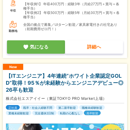
【年収例1】
年収400万円：経験3年（月給27万円＋賞与＋各
種手当）
年収
【年収例2】
年収500万円：経験5年（月給30万円＋賞与＋各
種手当）
全国の拠点で募集／UIターン歓迎／家具家電付きの社宅あり
（初期費用ゼロ円！）
勤務地
気になる
詳細へ
New
【ITエンジニア】4年連続“ホワイト企業認定GOL
D”取得！95％が未経験からエンジニアデビュー◎
26卒も歓迎
株式会社エスアイイー（東証TOKYO PRO Market上場）
正社員
既卒・社会人経験不問
第二新卒歓迎
職種未経験歓迎
業種未経験歓迎
完全週休2日制
転勤の心配なし
高卒歓迎