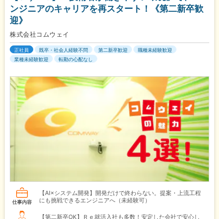
ンジニアのキャリアを再スタート！《第二新卒歓
迎》
株式会社コムウェイ
正社員
既卒・社会人経験不問
第二新卒歓迎
職種未経験歓迎
業種未経験歓迎
転勤の心配なし
【AI×システム開発】開発だけで終わらない。提案・上流工程
にも挑戦できるエンジニアへ（未経験可）
仕事内容
【第二新卒OK】Ｒｅ就活入社も多数！安定した会社で安心し