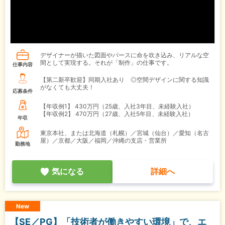
デザイナーが描いた図面やパースに命を吹き込み、リアルな空
間として実現する。それが「制作」の仕事です。
仕事内容
【第二新卒歓迎】同期入社あり ◎空間デザインに関する知識
がなくても大丈夫！
応募条件
【年収例1】
430万円（25歳、入社3年目、未経験入社）
【年収例2】
470万円（27歳、入社5年目、未経験入社）
年収
東京本社、または北海道（札幌）／宮城（仙台）／愛知（名古
屋）／京都／大阪／福岡／沖縄の支店・営業所
勤務地
気になる
詳細へ
New
【SE／PG】「技術者が働きやすい環境」で、エ