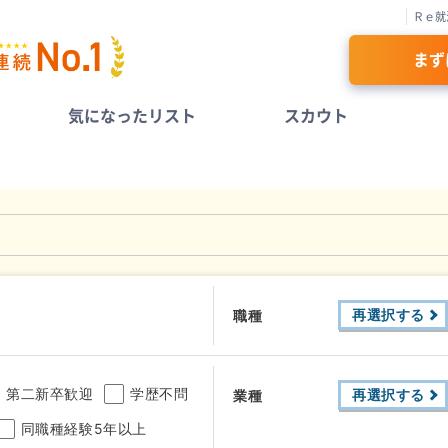
Ｒｅ就
まず
気になったリスト
スカウト
再選択する
職種
第二新卒歓迎
学歴不問
再選択する
業種
同職種経験5年以上