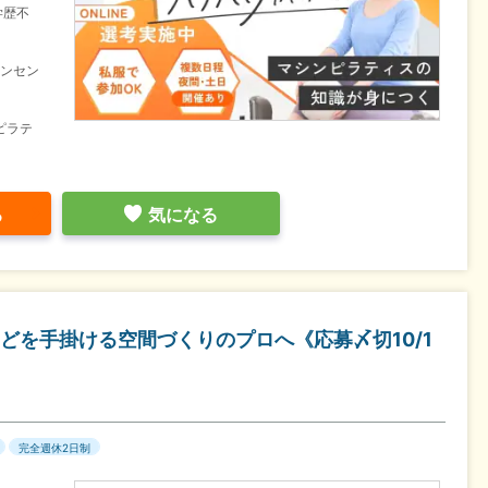
学歴不
インセン
ピラテ
る
気になる
どを手掛ける空間づくりのプロへ《応募〆切10/1
完全週休2日制