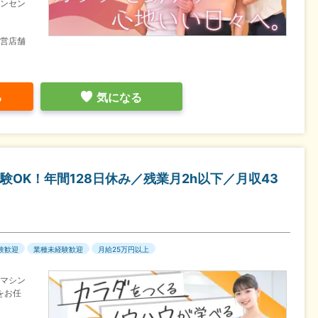
インセン
運営店舗
る
気になる
OK！年間128日休み／残業月2h以下／月収43
験歓迎
業種未経験歓迎
月給25万円以上
のマシン
をお任