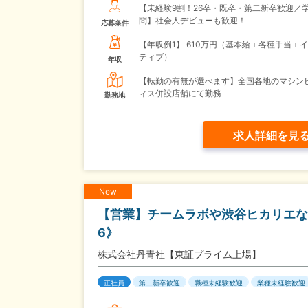
【未経験9割！26卒・既卒・第二新卒歓迎／
問】社会人デビューも歓迎！
応募条件
【年収例1】
610万円（基本給＋各種手当＋
ティブ）
年収
【転勤の有無が選べます】全国各地のマシン
ィス併設店舗にて勤務
勤務地
求人詳細を見
New
【営業】チームラボや渋谷ヒカリエな
6》
株式会社丹青社【東証プライム上場】
正社員
第二新卒歓迎
職種未経験歓迎
業種未経験歓迎