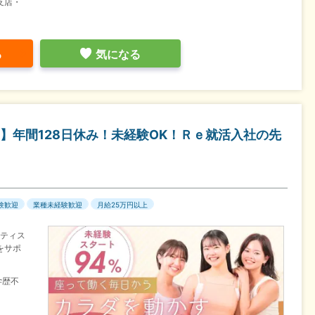
支店・
る
気になる
】年間128日休み！未経験OK！Ｒｅ就活入社の先
験歓迎
業種未経験歓迎
月給25万円以上
ラティス
をサポ
学歴不