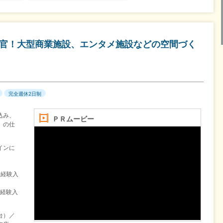
揮官！大型商業施設、エンタメ施設などの空間づく
完全週休2日制
込み、
ＰＲムービー
」の仕
インに
未経験入
未経験入
台）／