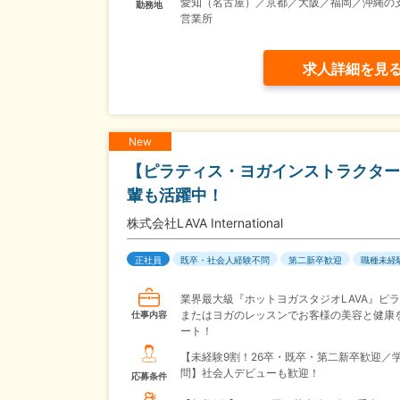
愛知（名古屋）／京都／大阪／福岡／沖縄の
勤務地
営業所
求人詳細を見
New
【ピラティス・ヨガインストラクター
輩も活躍中！
株式会社LAVA International
正社員
既卒・社会人経験不問
第二新卒歓迎
職種未経
業界最大級『ホットヨガスタジオLAVA』ピ
またはヨガのレッスンでお客様の美容と健康
仕事内容
ート！
【未経験9割！26卒・既卒・第二新卒歓迎／
問】社会人デビューも歓迎！
応募条件