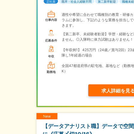
正社員
既卒・社会人経験不問
第二新卒歓迎
職種未経
適性や希望に合わせて職種別の教育・研修カ
ラムに参加し、下記のような業務を担当して
仕事内容
きます。
【第二新卒、未経験者歓迎】学歴・経験など
ません。◎入隊時に体力試験はありません！
応募条件
【年収例1】
425万円（24歳／賞与2回）23
隊し1年経過の場合
年収
全国47都道府県の駐屯地、基地など（勤務地
K）
勤務地
求人詳細を見
New
【データアナリスト職】データで空間