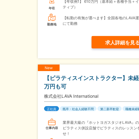
【年収例1】
610万円（基本給＋各種手当＋
ティブ）
年収
【転勤の有無が選べます】全国各地のLAVA
にて勤務
勤務地
求人詳細を見
New
【ピラティスインストラクター】未経験
万円も可
株式会社LAVA International
正社員
既卒・社会人経験不問
第二新卒歓迎
職種未経
業界最大級の『ホットヨガスタジオLAVA』
ピラティス併設店舗でピラティスのレッスン
仕事内容
せ！