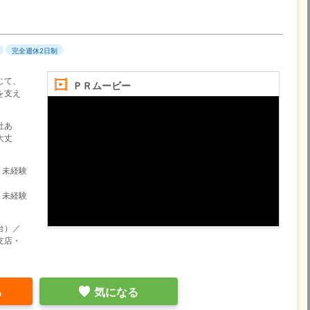
完全週休2日制
じて、
ＰＲムービー
を支え
社あ
大丈
、未経験
、未経験
台）／
支店・
る
気になる