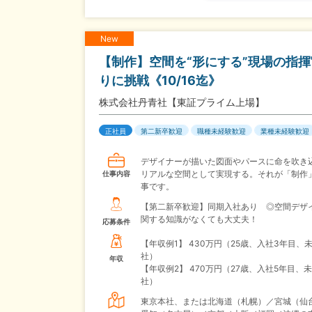
New
【制作】空間を“形にする”現場の指
りに挑戦《10/16迄》
株式会社丹青社【東証プライム上場】
正社員
第二新卒歓迎
職種未経験歓迎
業種未経験歓迎
デザイナーが描いた図面やパースに命を吹き
リアルな空間として実現する。それが「制作
仕事内容
事です。
【第二新卒歓迎】同期入社あり ◎空間デザ
関する知識がなくても大丈夫！
応募条件
【年収例1】
430万円（25歳、入社3年目、
社）
年収
【年収例2】
470万円（27歳、入社5年目、
社）
東京本社、または北海道（札幌）／宮城（仙