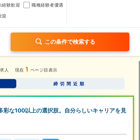
未経験歓迎
職種経験者優遇
歓迎
1
日120日以上
残業少なめ（1日1時間以内）
月給25万円以
求人
現在
ページ目表示
考なし
締切間近順
さらに詳しく検索したい方はこちら➤
…多彩な100以上の選択肢。自分らしいキャリアを見