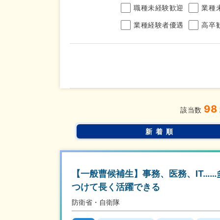
職種未経験歓迎
業種
業種経験者優遇
高卒
年収
98
完全週休2日制
年間休
こだわり
該当数
条件
土日面接OK
書類選
新着順
【一般曹候補生】事務、医務、IT…
つけて長く活躍できる
防衛省・自衛隊