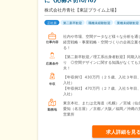
に《応募〆切10/16》
株式会社丹青社【東証プライム上場】
正社員
第二新卒歓迎
職種未経験歓迎
業種未経験歓迎
社内や市場、空間データなど様々な分析を通
経営戦略・事業戦略・空間づくりの企画立案
仕事内容
る！
【第二新卒歓迎／理工系出身者歓迎】同期入
り ◎空間デザインに関する知識がなくても
応募条件
夫！
【年収例1】
430万円（２５歳、入社３年目
入社）
年収
【年収例2】
470万円（２７歳、入社５年目
入社）
東京本社、または北海道（札幌）／宮城（仙
愛知（名古屋）／京都／大阪／福岡／沖縄の
勤務地
営業所
求人詳細を見