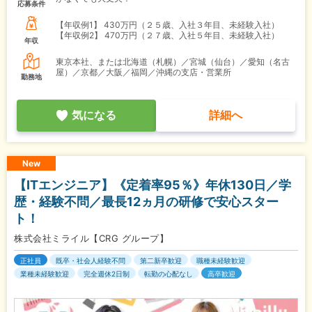
応募条件
【年収例1】
430万円（２５歳、入社３年目、未経験入社）
【年収例2】
470万円（２７歳、入社５年目、未経験入社）
年収
東京本社、または北海道（札幌）／宮城（仙台）／愛知（名古
屋）／京都／大阪／福岡／沖縄の支店・営業所
勤務地
気になる
詳細へ
New
【ITエンジニア】《定着率95％》年休130日／学
歴・経験不問／最長12ヵ月の研修で安心スター
ト！
株式会社ミライル【CRG グループ】
正社員
既卒・社会人経験不問
第二新卒歓迎
職種未経験歓迎
業種未経験歓迎
完全週休2日制
転勤の心配なし
高卒歓迎