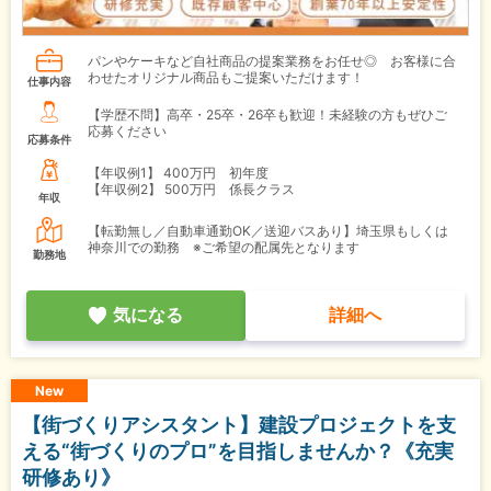
パンやケーキなど自社商品の提案業務をお任せ◎ お客様に合
わせたオリジナル商品もご提案いただけます！
仕事内容
【学歴不問】高卒・25卒・26卒も歓迎！未経験の方もぜひご
応募ください
応募条件
【年収例1】
400万円 初年度
【年収例2】
500万円 係長クラス
年収
【転勤無し／自動車通勤OK／送迎バスあり】埼玉県もしくは
神奈川での勤務 ※ご希望の配属先となります
勤務地
気になる
詳細へ
New
【街づくりアシスタント】建設プロジェクトを支
える“街づくりのプロ”を目指しませんか？《充実
研修あり》