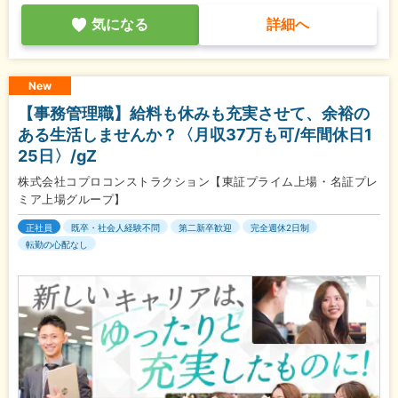
気になる
詳細へ
New
【事務管理職】給料も休みも充実させて、余裕の
ある生活しませんか？〈月収37万も可/年間休日1
25日〉/gZ
株式会社コプロコンストラクション【東証プライム上場・名証プレ
ミア上場グループ】
正社員
既卒・社会人経験不問
第二新卒歓迎
完全週休2日制
転勤の心配なし