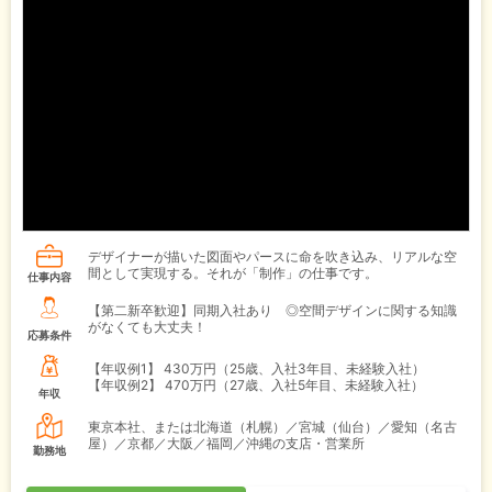
デザイナーが描いた図面やパースに命を吹き込み、リアルな空
間として実現する。それが「制作」の仕事です。
仕事内容
【第二新卒歓迎】同期入社あり ◎空間デザインに関する知識
がなくても大丈夫！
応募条件
【年収例1】
430万円（25歳、入社3年目、未経験入社）
【年収例2】
470万円（27歳、入社5年目、未経験入社）
年収
東京本社、または北海道（札幌）／宮城（仙台）／愛知（名古
屋）／京都／大阪／福岡／沖縄の支店・営業所
勤務地