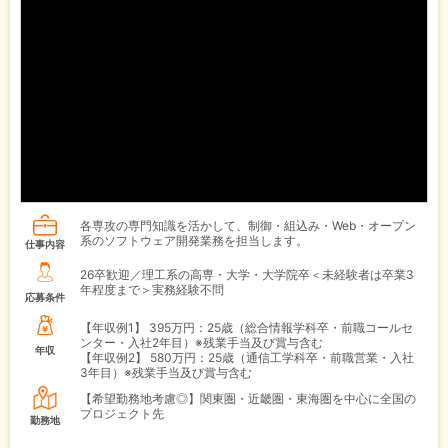
各専攻の専門知識を活かして、制御・組込み・Web・オープン
系のソフトウェア開発業務を担当します。
仕事内容
26卒歓迎／理工系の高専・大学・大学院卒＜未経験者は卒業3
年程度まで＞実務経験不問
応募条件
【年収例1】
395万円：25歳（総合情報学科卒・前職コールセ
ンター・入社2年目）※残業手当及び賞与含む
年収
【年収例2】
580万円：25歳（通信工学科卒・前職営業・入社
3年目）※残業手当及び賞与含む
【希望勤務地考慮◎】関東圏・近畿圏・東海圏を中心に全国の
プロジェクト先
勤務地