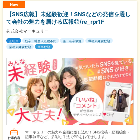
New
【SNS広報】未経験歓迎！SNSなどの発信を通し
て会社の魅力を届ける広報◎/re_rpr1F
株式会社マーキュリー
正社員
既卒・社会人経験不問
第二新卒歓迎
職種未経験歓迎
業種未経験歓迎
高卒歓迎
マーキュリーの魅力を企画に落し込む！SNS投稿・動画編集・
記事執筆など、多彩な手法でPRをお任せします。
仕事内容