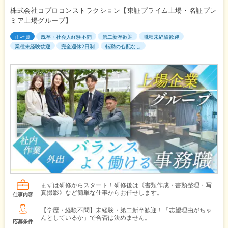
株式会社コプロコンストラクション【東証プライム上場・名証プレ
ミア上場グループ】
正社員
既卒・社会人経験不問
第二新卒歓迎
職種未経験歓迎
業種未経験歓迎
完全週休2日制
転勤の心配なし
まずは研修からスタート！研修後は《書類作成・書類整理・写
真撮影》など簡単な仕事からお任せします。
仕事内容
【学歴・経験不問】未経験・第二新卒歓迎！「志望理由がちゃ
んとしているか」で合否は決めません。
応募条件