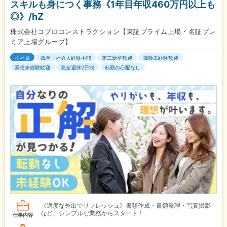
スキルも身につく事務《1年目年収460万円以上も
◎》/hZ
株式会社コプロコンストラクション【東証プライム上場・名証プレ
ミア上場グループ】
正社員
既卒・社会人経験不問
第二新卒歓迎
職種未経験歓迎
業種未経験歓迎
完全週休2日制
転勤の心配なし
《適度な外出でリフレッシュ》書類作成・書類整理・写真撮影
など、シンプルな業務からスタート！
仕事内容