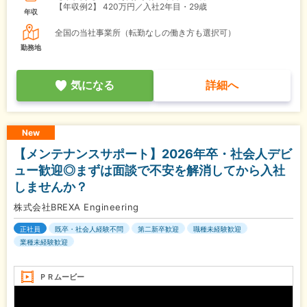
【年収例2】
420万円／入社2年目・29歳
年収
全国の当社事業所（転勤なしの働き方も選択可）
勤務地
気になる
詳細へ
New
【メンテナンスサポート】2026年卒・社会人デビ
ュー歓迎◎まずは面談で不安を解消してから入社
しませんか？
株式会社BREXA Engineering
正社員
既卒・社会人経験不問
第二新卒歓迎
職種未経験歓迎
業種未経験歓迎
ＰＲムービー