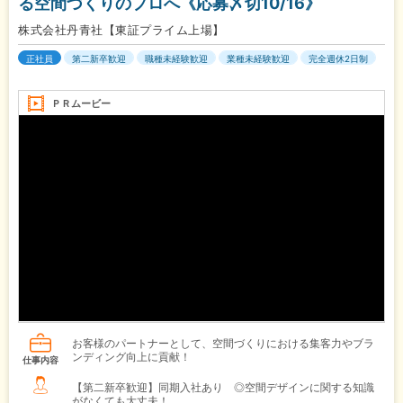
る空間づくりのプロへ《応募〆切10/16》
株式会社丹青社【東証プライム上場】
正社員
第二新卒歓迎
職種未経験歓迎
業種未経験歓迎
完全週休2日制
ＰＲムービー
お客様のパートナーとして、空間づくりにおける集客力やブラ
ンディング向上に貢献！
仕事内容
【第二新卒歓迎】同期入社あり ◎空間デザインに関する知識
がなくても大丈夫！