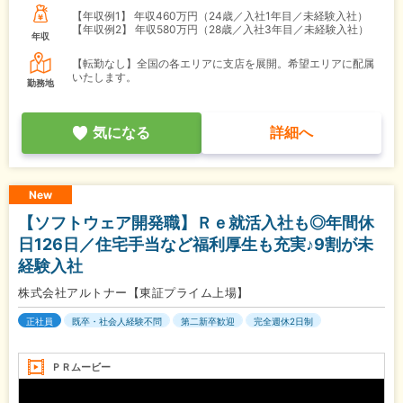
【年収例1】
年収460万円（24歳／入社1年目／未経験入社）
【年収例2】
年収580万円（28歳／入社3年目／未経験入社）
年収
【転勤なし】全国の各エリアに支店を展開。希望エリアに配属
いたします。
勤務地
気になる
詳細へ
New
【ソフトウェア開発職】Ｒｅ就活入社も◎年間休
日126日／住宅手当など福利厚生も充実♪9割が未
経験入社
株式会社アルトナー【東証プライム上場】
正社員
既卒・社会人経験不問
第二新卒歓迎
完全週休2日制
ＰＲムービー