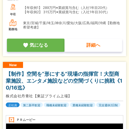
【年収例1】
289万円※業績賞与含む（入社1年目20代）
【年収例2】
315万円※業績賞与含む（入社1年目30代）
年収
東京/宮城/千葉/埼玉/神奈川/愛知/大阪/広島/福岡/沖縄【勤務地
希望考慮】
勤務地
気になる
詳細へ
New
【制作】空間を“形にする”現場の指揮官！大型商
業施設、エンタメ施設などの空間づくりに挑戦《1
0/16迄》
株式会社丹青社【東証プライム上場】
正社員
第二新卒歓迎
職種未経験歓迎
業種未経験歓迎
完全週休2日制
ＰＲムービー