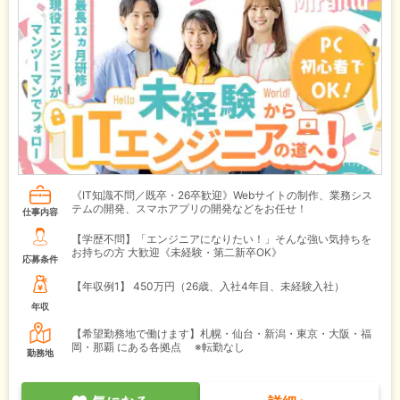
《IT知識不問／既卒・26卒歓迎》Webサイトの制作、業務シス
テムの開発、スマホアプリの開発などをお任せ！
仕事内容
【学歴不問】「エンジニアになりたい！」そんな強い気持ちを
お持ちの方 大歓迎《未経験・第二新卒OK》
応募条件
【年収例1】
450万円（26歳、入社4年目、未経験入社）
年収
【希望勤務地で働けます】札幌・仙台・新潟・東京・大阪・福
岡・那覇 にある各拠点 ※転勤なし
勤務地