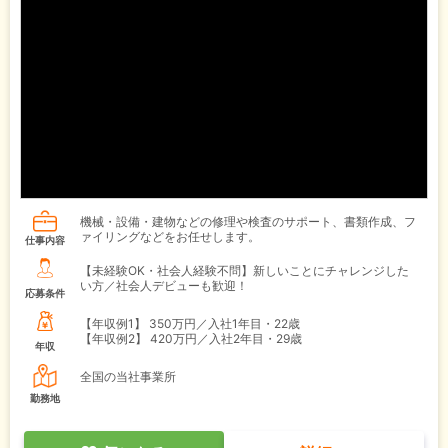
機械・設備・建物などの修理や検査のサポート、書類作成、フ
ァイリングなどをお任せします。
仕事内容
【未経験OK・社会人経験不問】新しいことにチャレンジした
い方／社会人デビューも歓迎！
応募条件
【年収例1】
350万円／入社1年目・22歳
【年収例2】
420万円／入社2年目・29歳
年収
全国の当社事業所
勤務地