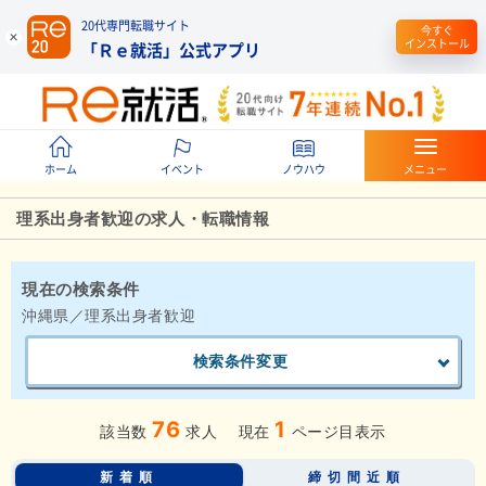
20代専門転職サイト
今すぐ
インストール
「Ｒｅ就活」公式アプリ
ホーム
イベント
ノウハウ
メニュー
理系出身者歓迎の求人・転職情報
現在の検索条件
沖縄県／理系出身者歓迎
検索条件変更
76
1
該当数
求人
現在
ページ目表示
新着順
締切間近順