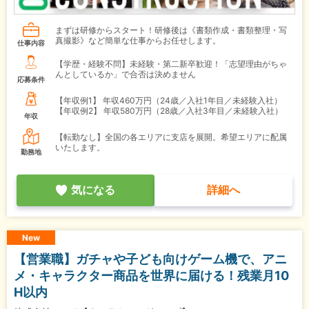
まずは研修からスタート！研修後は《書類作成・書類整理・写
真撮影》など簡単な仕事からお任せします。
仕事内容
【学歴・経験不問】未経験・第二新卒歓迎！「志望理由がちゃ
んとしているか」で合否は決めません
応募条件
【年収例1】
年収460万円（24歳／入社1年目／未経験入社）
【年収例2】
年収580万円（28歳／入社3年目／未経験入社）
年収
【転勤なし】全国の各エリアに支店を展開。希望エリアに配属
いたします。
勤務地
気になる
詳細へ
New
【営業職】ガチャや子ども向けゲーム機で、アニ
メ・キャラクター商品を世界に届ける！残業月10
H以内