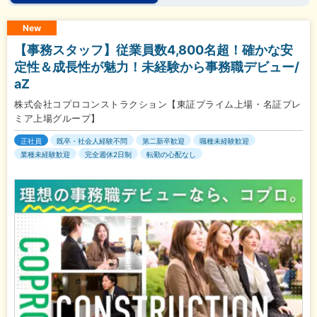
New
【事務スタッフ】従業員数4,800名超！確かな安
定性＆成長性が魅力！未経験から事務職デビュー/
aZ
株式会社コプロコンストラクション【東証プライム上場・名証プレ
ミア上場グループ】
正社員
既卒・社会人経験不問
第二新卒歓迎
職種未経験歓迎
業種未経験歓迎
完全週休2日制
転勤の心配なし