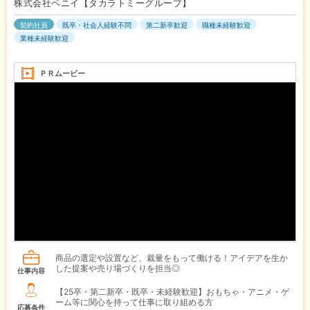
株式会社ペニイ【タカラトミーグループ】
契約社員
既卒・社会人経験不問
第二新卒歓迎
職種未経験歓迎
業種未経験歓迎
ＰＲムービー
商品の選定や設置など、裁量をもって働ける！アイデアを生か
した提案や売り場づくりを担当◎
仕事内容
【25卒・第二新卒・既卒・未経験歓迎】おもちゃ・アニメ・ゲ
ーム等に関心を持って仕事に取り組める方
応募条件