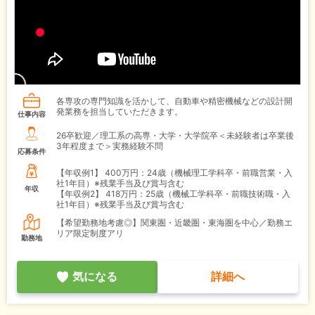
各専攻の専門知識を活かして、自動車や精密機械などの設計開
発業務を担当していただきます。
仕事内容
26卒歓迎／理工系の高専・大学・大学院卒＜未経験者は卒業後
3年程度まで＞実務経験不問
応募条件
【年収例1】
400万円：24歳（機械理工学科卒・前職営業・入
社1年目）※残業手当及び賞与含む
年収
【年収例2】
418万円：25歳（機械工学科卒・前職技術職・入
社1年目）※残業手当及び賞与含む
【希望勤務地考慮◎】関東圏・近畿圏・東海圏を中心／勤務エ
リア限定制度アリ
勤務地
気になる
詳細へ