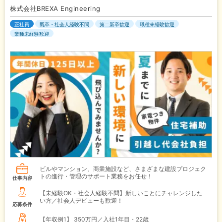
株式会社BREXA Engineering
正社員
既卒・社会人経験不問
第二新卒歓迎
職種未経験歓迎
業種未経験歓迎
ビルやマンション、商業施設など、さまざまな建設プロジェク
トの進行・管理のサポート業務をお任せ！
仕事内容
【未経験OK・社会人経験不問】新しいことにチャレンジした
い方／社会人デビューも歓迎！
応募条件
【年収例1】
350万円／入社1年目・22歳