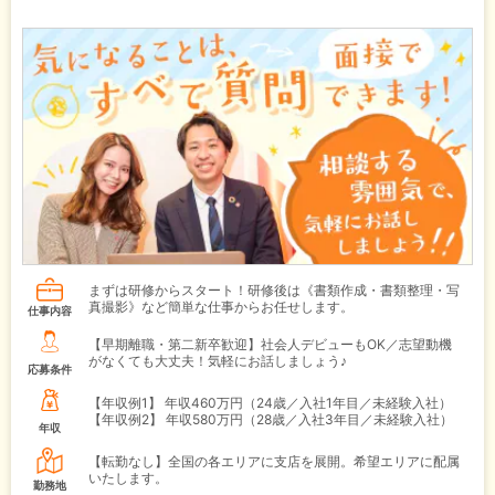
まずは研修からスタート！研修後は《書類作成・書類整理・写
真撮影》など簡単な仕事からお任せします。
仕事内容
【早期離職・第二新卒歓迎】社会人デビューもOK／志望動機
がなくても大丈夫！気軽にお話しましょう♪
応募条件
【年収例1】
年収460万円（24歳／入社1年目／未経験入社）
【年収例2】
年収580万円（28歳／入社3年目／未経験入社）
年収
【転勤なし】全国の各エリアに支店を展開。希望エリアに配属
いたします。
勤務地