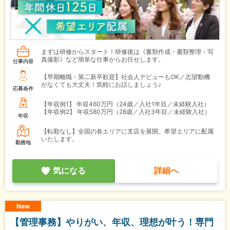
まずは研修からスタート！研修後は《書類作成・書類整理・写
真撮影》など簡単な仕事からお任せします。
仕事内容
【早期離職・第二新卒歓迎】社会人デビューもOK／志望動機
がなくても大丈夫！気軽にお話しましょう♪
応募条件
【年収例1】
年収460万円（24歳／入社1年目／未経験入社）
【年収例2】
年収580万円（28歳／入社3年目／未経験入社）
年収
【転勤なし】全国の各エリアに支店を展開。希望エリアに配属
いたします。
勤務地
気になる
詳細へ
New
【管理事務】やりがい、年収、理想が叶う！専門