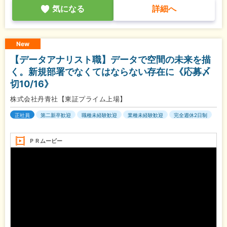
気になる
詳細へ
New
【データアナリスト職】データで空間の未来を描
く。新規部署でなくてはならない存在に《応募〆
切10/16》
株式会社丹青社【東証プライム上場】
正社員
第二新卒歓迎
職種未経験歓迎
業種未経験歓迎
完全週休2日制
ＰＲムービー