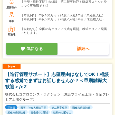
【学歴・経験不問】未経験・第二新卒歓迎！建築系スキルも身
につく事務職です◎
応募条件
【年収例1】
年収460万円（24歳／入社1年目／未経験入社）
【年収例2】
年収580万円（28歳／入社3年目／未経験入社）
年収
【転勤なし】全国の各エリアに支店を展開。希望エリアに配属
いたします。
勤務地
気になる
詳細へ
New
【進行管理サポート】志望理由はなしでOK！相談
する感覚でまずはお話しませんか？＜早期離職大
歓迎＞/eZ
株式会社コプロコンストラクション【東証プライム上場・名証プレ
ミア上場グループ】
正社員
既卒・社会人経験不問
第二新卒歓迎
職種未経験歓迎
業種未経験歓迎
完全週休2日制
転勤の心配なし