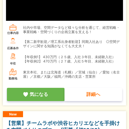
社内や市場、空間データなど様々な分析を通じて、経営戦略・
事業戦略・空間づくりの企画立案を支える！
仕事内容
【第二新卒歓迎／理工系出身者歓迎】同期入社あり ◎空間デ
ザインに関する知識がなくても大丈夫！
応募条件
【年収例1】
430万円（２５歳、入社３年目、未経験入社）
【年収例2】
470万円（２７歳、入社５年目、未経験入社）
年収
東京本社、または北海道（札幌）／宮城（仙台）／愛知（名古
屋）／京都／大阪／福岡／沖縄の支店・営業所
勤務地
気になる
詳細へ
New
【営業】チームラボや渋谷ヒカリエなどを手掛け