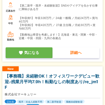
【第二新卒・既卒・未経験歓迎】SNSやアイデアを生かす仕事
に興味がある方
応募条件
【年収例1】
年収328万円 ／ 24歳 一般職 ／月給24万円＋賞与
40万円
年収
【年収例2】
年収420万円 ／ 27歳 主任職 ／月給30万円＋賞
与60万円
【勤務地は希望を考慮します！】北海道・東北・関東・中部・
近畿・中国・四国・九州の各拠点
勤務地
気になる
詳細へ
New
【事務職】未経験OK！オフィスワークデビュー歓
迎♪残業月平均7.9h！転勤なしの制度あり/re_jm1
F
株式会社マーキュリー
正社員
既卒・社会人経験不問
第二新卒歓迎
職種未経験歓迎