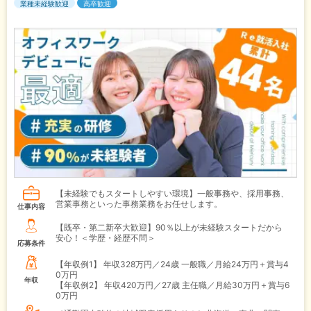
業種未経験歓迎
高卒歓迎
【未経験でもスタートしやすい環境】一般事務や、採用事務、
営業事務といった事務業務をお任せします。
仕事内容
【既卒・第二新卒大歓迎】90％以上が未経験スタートだから
安心！＜学歴・経歴不問＞
応募条件
【年収例1】
年収328万円／24歳 一般職／月給24万円＋賞与4
0万円
年収
【年収例2】
年収420万円／27歳 主任職／月給30万円＋賞与6
0万円