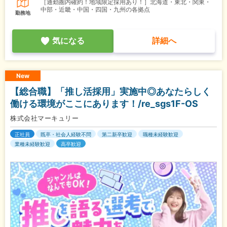
［通勤圏内確約！地域限定採用あり！］北海道・東北・関東・
中部・近畿・中国・四国・九州の各拠点
勤務地
気になる
詳細へ
New
【総合職】「推し活採用」実施中◎あなたらしく
働ける環境がここにあります！/re_sgs1F-OS
株式会社マーキュリー
正社員
既卒・社会人経験不問
第二新卒歓迎
職種未経験歓迎
業種未経験歓迎
高卒歓迎