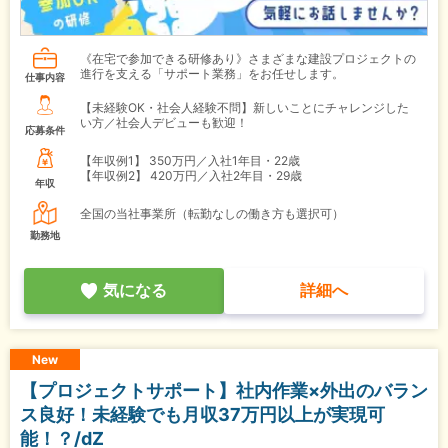
《在宅で参加できる研修あり》さまざまな建設プロジェクトの
進行を支える「サポート業務」をお任せします。
仕事内容
【未経験OK・社会人経験不問】新しいことにチャレンジした
い方／社会人デビューも歓迎！
応募条件
【年収例1】
350万円／入社1年目・22歳
【年収例2】
420万円／入社2年目・29歳
年収
全国の当社事業所（転勤なしの働き方も選択可）
勤務地
気になる
詳細へ
New
【プロジェクトサポート】社内作業×外出のバラン
ス良好！未経験でも月収37万円以上が実現可
能！？/dZ