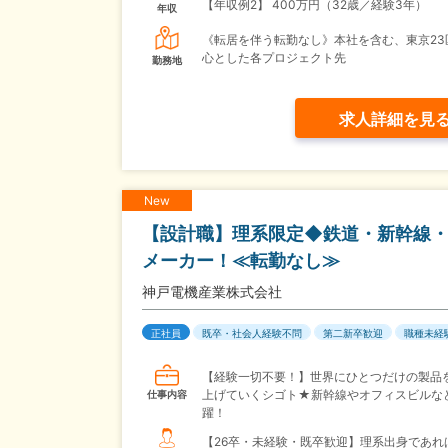
【年収例2】
400万円（32歳／経験3年）
年収
《転居を伴う転勤なし》本社を含む、東京23
心とした各プロジェクト先
勤務地
求人詳細を見
New
【設計職】理系限定◆鉄道・新幹線
メーカー！≪転勤なし≫
神戸電機産業株式会社
正社員
既卒・社会人経験不問
第二新卒歓迎
職種未経
【経験一切不要！】世界にひとつだけの製品
上げていくシゴト★新幹線やオフィスビルな
仕事内容
躍！
【26卒・未経験・既卒歓迎】理系出身であれ