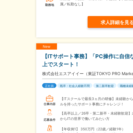
属／転勤なし】
勤務地
求人詳細を見
New
【ITサポート事務】「PC操作に自信
上でスタート！
株式会社エスアイイー（東証TOKYO PRO Mark
正社員
既卒・社会人経験不問
第二新卒歓迎
職種未経
【ITスクールで最長3ヵ月の研修】未経験から
ルを持ったサポート事務にチャレンジ！
仕事内容
【高卒以上／26卒・第二新卒・未経験歓迎】
からITの世界で働いてみたい方
応募条件
【年収例1】
350万円（22歳／経験1年）