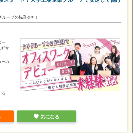
グループの協業会社）
ワー
お任せ
ューの
、石
る
気になる