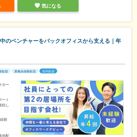
る
気になる
中のベンチャーをバックオフィスから支える｜年
験歓迎
業種未経験歓迎
高卒歓迎
サポー
ポート
挑戦し
未経験
務地配