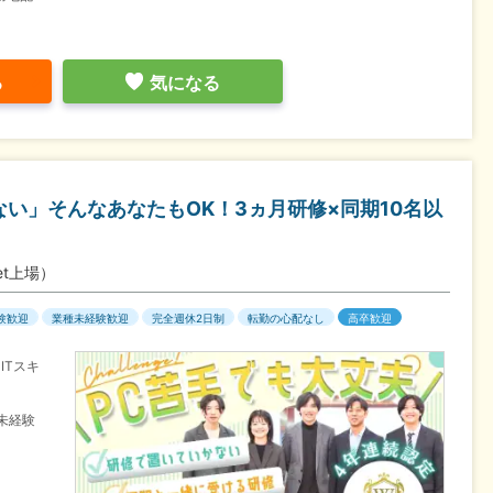
る
気になる
ない」そんなあなたもOK！3ヵ月研修×同期10名以
et上場）
験歓迎
業種未経験歓迎
完全週休2日制
転勤の心配なし
高卒歓迎
ITスキ
未経験