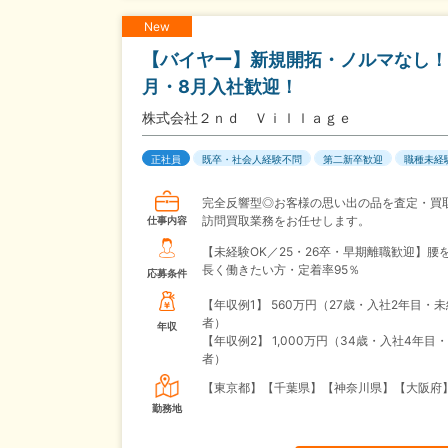
New
【バイヤー】新規開拓・ノルマなし！
月・8月入社歓迎！
株式会社２ｎｄ Ｖｉｌｌａｇｅ
正社員
既卒・社会人経験不問
第二新卒歓迎
職種未経
完全反響型◎お客様の思い出の品を査定・買
訪問買取業務をお任せします。
仕事内容
【未経験OK／25・26卒・早期離職歓迎】腰
長く働きたい方・定着率95％
応募条件
【年収例1】
560万円（27歳・入社2年目・
者）
年収
【年収例2】
1,000万円（34歳・入社4年目
者）
【東京都】【千葉県】【神奈川県】【大阪府
勤務地