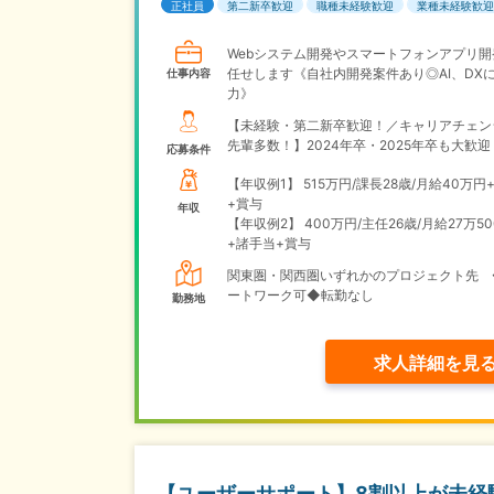
正社員
第二新卒歓迎
職種未経験歓迎
業種未経験歓迎
Webシステム開発やスマートフォンアプリ開
任せします《自社内開発案件あり◎AI、DX
仕事内容
力》
【未経験・第二新卒歓迎！／キャリアチェン
先輩多数！】2024年卒・2025年卒も大歓迎
応募条件
【年収例1】
515万円/課長28歳/月給40万円
+賞与
年収
【年収例2】
400万円/主任26歳/月給27万50
+諸手当+賞与
関東圏・関西圏いずれかのプロジェクト先 
ートワーク可◆転勤なし
勤務地
求人詳細を見
【ユーザーサポート】8割以上が未経