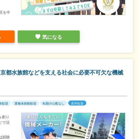
区を中
る
気になる
・京都水族館などを支える社会に必要不可欠な機械
験歓迎
業種未経験歓迎
転勤の心配なし
高卒歓迎
を創り
どで活
ば経験