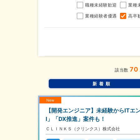
職種未経験歓迎
業種
業種経験者優遇
高卒
年収
70
完全週休2日制
年間休
こだわり
該当数
条件
土日面接OK
書類選
新着順
New
【開発エンジニア】未経験からITエ
I」「DX推進」案件も！
ＣＬＩＮＫＳ（クリンクス）株式会社