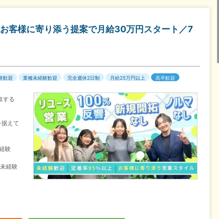
お客様に寄り添う提案で月給30万円スタート／7
験歓迎
業種未経験歓迎
完全週休2日制
月給25万円以上
高卒歓迎
取する
を据えて
未経験
・未経験
】