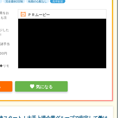
完全週休2日制
転勤の心配なし
高卒歓迎
発をお
ＰＲムービー
にも注
ジした
！
+諸手当
00円
◆リモ
る
気になる
験スタート！大手上場企業グループで安定して働け