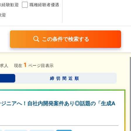
未経験歓迎
職種経験者優遇
歓迎
1
日120日以上
残業少なめ（1日1時間以内）
月給25万円以
求人
現在
ページ目表示
考なし
締切間近順
さらに詳しく検索したい方はこちら➤
ンジニアへ！自社内開発案件あり◎話題の「生成A