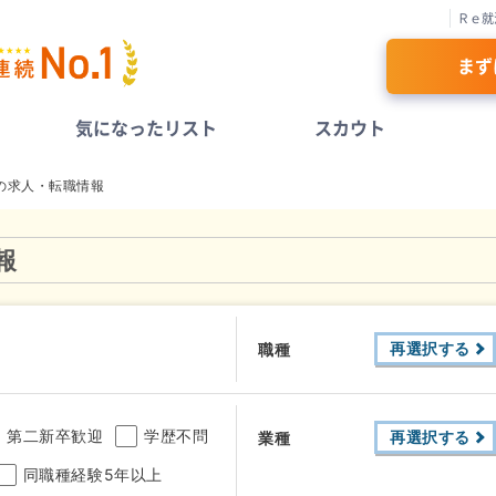
Ｒｅ就
まず
気になったリスト
スカウト
の求人・転職情報
報
再選択する
職種
第二新卒歓迎
学歴不問
再選択する
業種
同職種経験5年以上