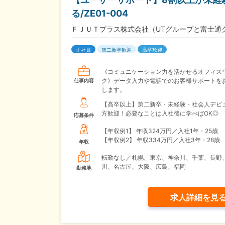
る/ZE01-004
ＦＪＵＴプラス株式会社（UTグループと富士通
正社員
第二新卒歓迎
高卒歓迎
《コミュニケーション力を活かせるオフィス
ク》データ入力や電話でのお客様サポートを
仕事内容
します。
【高卒以上】第二新卒・未経験・社会人デビ
方歓迎！必要なことは入社後に学べばOK◎
応募条件
【年収例1】
年収324万円／入社1年・25歳
【年収例2】
年収334万円／入社3年・28歳
年収
転勤なし／札幌、東京、神奈川、千葉、長野
川、名古屋、大阪、広島、福岡
勤務地
求人詳細を見